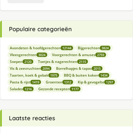
Populaire categorieën
Avondeten & hoofdgerechten
Bijgerechten
12144
3824
Vleesgerechten
Voorgerechten & amuses
3024
2759
Soepen
Toetjes & nagerechten
2120
2115
Vis & zeevruchten
Borrelhapjes & tapas
2094
2015
Taarten, koek & gebak
BBQ & buiten koken
1975
1434
Pasta & rijst
Groenten
Kip & gevogelte
1419
1312
1297
Salades
Gezonde recepten
1216
1177
Laatste reacties