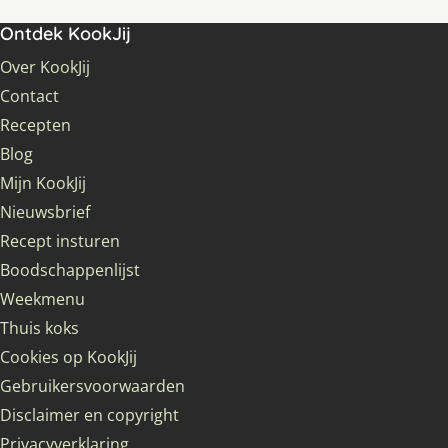
Ontdek KookJij
Over KookJij
Contact
Recepten
Blog
Mijn KookJij
Nieuwsbrief
Recept insturen
Boodschappenlijst
Weekmenu
Thuis koks
Cookies op KookJij
Gebruikersvoorwaarden
Disclaimer en copyright
Privacyverklaring