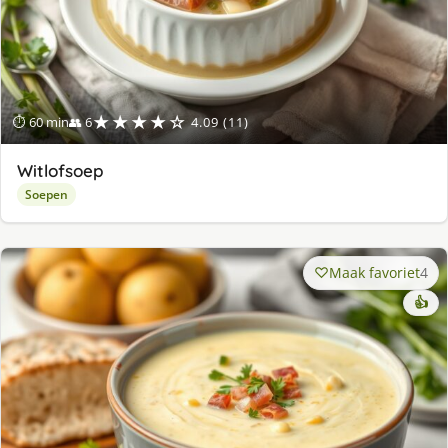
★★★★☆
⏱ 60 min
👥 6
4.09 (11)
Witlofsoep
Soepen
Maak favoriet
4
👍