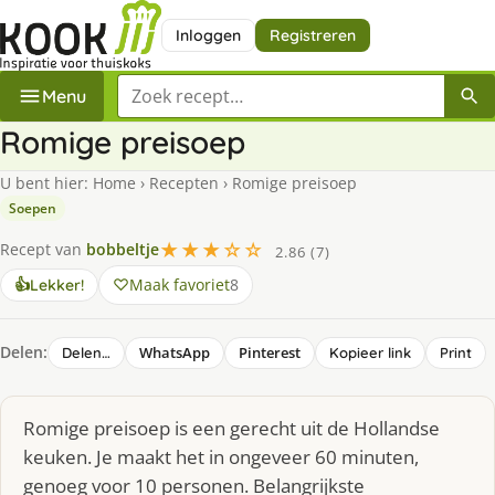
Inloggen
Registreren
Zoek een recept
Menu
Romige preisoep
U bent hier:
Home
›
Recepten
›
Romige preisoep
Soepen
★★★☆☆
Recept van
bobbeltje
2.86 (7)
Maak favoriet
8
👍
Lekker!
Delen:
WhatsApp
Pinterest
Delen…
Kopieer link
Print
Romige preisoep is een gerecht uit de Hollandse
keuken. Je maakt het in ongeveer 60 minuten,
genoeg voor 10 personen. Belangrijkste