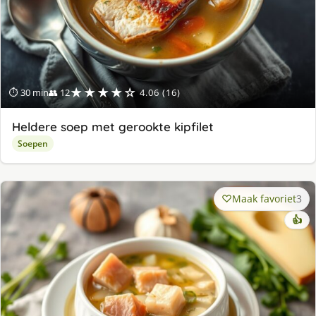
★★★★☆
⏱ 30 min
👥 12
4.06 (16)
Heldere soep met gerookte kipfilet
Soepen
Maak favoriet
3
👍