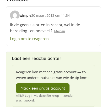
wimpie
20 maart 2013 om 11:34
s
c
Ik zie geen sjalotten in recept, wel in de
h
bereiding…en hoeveel ?
Melden
r
e
Login om te reageren
e
f
:
Laat een reactie achter
Reageren kan met een gratis account — zo
weten andere thuiskoks van wie de tip komt.
Maak een gratis account
Al lid? Log in via dezelfde knop — zonder
wachtwoord.