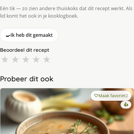
Eén tik — zo zien andere thuiskoks dat dit recept werkt. Als
lid komt het ook in je kooklogboek.
🍳
Ik heb dit gemaakt
Beoordeel dit recept
★
★
★
★
★
Probeer dit ook
Maak favoriet
2
👍