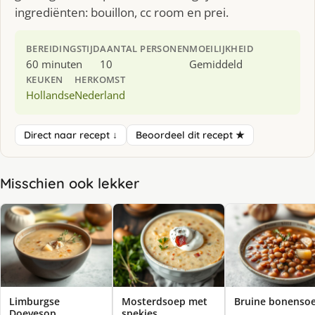
ingrediënten: bouillon, cc room en prei.
BEREIDINGSTIJD
AANTAL PERSONEN
MOEILIJKHEID
60 minuten
10
Gemiddeld
KEUKEN
HERKOMST
Hollandse
Nederland
Direct naar recept ↓
Beoordeel dit recept ★
Misschien ook lekker
Limburgse
Mosterdsoep met
Bruine bonenso
Doevesop
spekjes