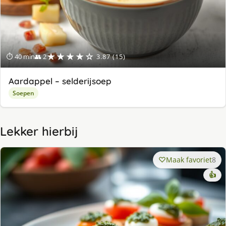
★★★★☆
⏱ 40 min
👥 2
3.87 (15)
Aardappel – selderijsoep
Soepen
Lekker hierbij
Maak favoriet
8
👍