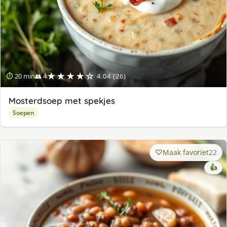
★★★★☆
⏱ 20 min
👥 4
4.04 (26)
Mosterdsoep met spekjes
Soepen
Maak favoriet
22
👍