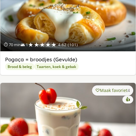
★★★★★
⏱ 70 min
👥 1
4.62 (101)
Pogaça = broodjes (Gevulde)
Brood & beleg
Taarten, koek & gebak
Maak favoriet
4
👍