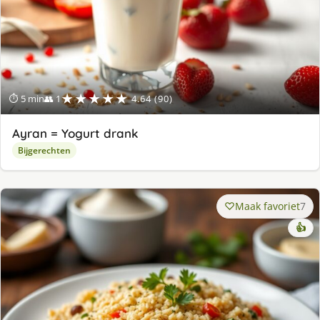
★★★★★
⏱ 5 min
👥 1
4.64 (90)
Ayran = Yogurt drank
Bijgerechten
Maak favoriet
7
👍