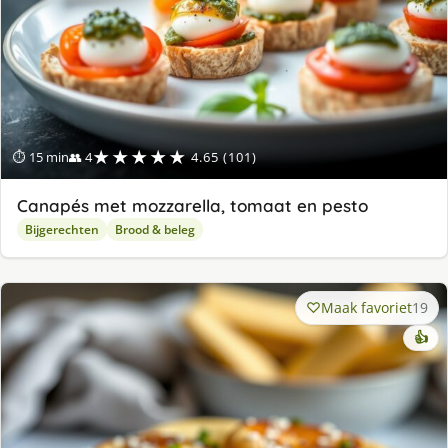
★★★★★
⏱ 15 min
👥 4
4.65 (101)
Canapés met mozzarella, tomaat en pesto
Bijgerechten
Brood & beleg
Maak favoriet
19
👍