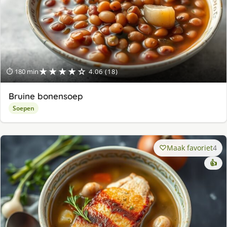
★★★★☆
⏱ 180 min
4.06 (18)
Bruine bonensoep
Soepen
Maak favoriet
4
👍