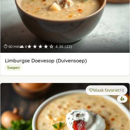
★★★★☆
⏱ 60 min
👥 4
4.36 (22)
Limburgse Doevesop (Duivensoep)
Soepen
Maak favoriet
10
👍