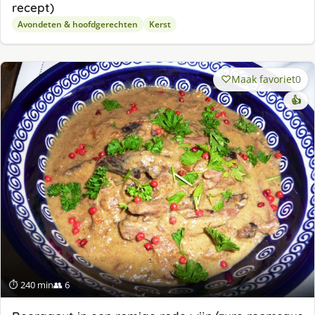
recept)
Avondeten & hoofdgerechten
Kerst
Maak favoriet
0
👍
⏱ 240 min
👥 6