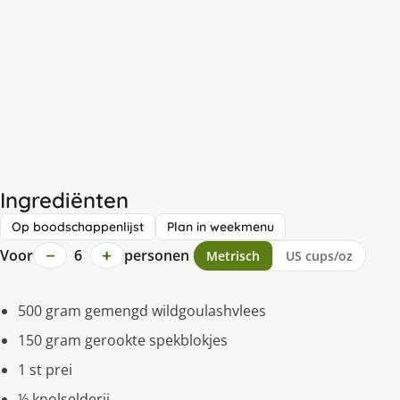
Ingrediënten
Op boodschappenlijst
Plan in weekmenu
−
+
Voor
6
personen
Metrisch
US cups/oz
500 gram gemengd wildgoulashvlees
150 gram gerookte spekblokjes
1 st prei
½ knolselderij