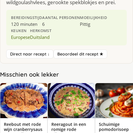
wildgoulashvlees, gerookte spekblokjes en prei.
BEREIDINGSTIJD
AANTAL PERSONEN
MOEILIJKHEID
120 minuten
6
Pittig
KEUKEN
HERKOMST
Europese
Duitsland
Direct naar recept ↓
Beoordeel dit recept ★
Misschien ook lekker
Reebout met rode
Reeragout in een
Schuimige
wijn cranberrysaus
romige rode
pomodorisoep