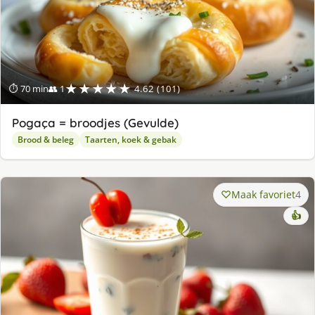
★★★★★
⏱ 70 min
👥 1
4.62 (101)
Pogaça = broodjes (Gevulde)
Brood & beleg
Taarten, koek & gebak
Maak favoriet
4
👍