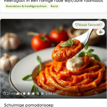
Reeragout in een romige rode wijn/zure roomsaus
Avondeten & hoofdgerechten
Kerst
Maak favoriet
7
👍
★★★☆☆
⏱ 25 min
👥 4
2.83 (6)
Schuimige pomodorisoep