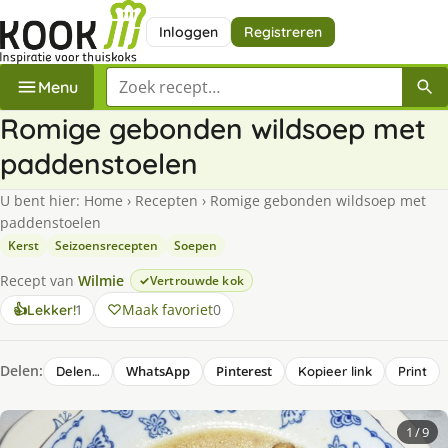
Inloggen
Registreren
Zoek een recept
Menu
Romige gebonden wildsoep met
paddenstoelen
U bent hier:
Home
›
Recepten
›
Romige gebonden wildsoep met
paddenstoelen
Kerst
Seizoensrecepten
Soepen
Recept van
Wilmie
Vertrouwde kok
keer
Maak favoriet
0
👍
Lekker!
1
lekker
gevonden
Delen:
WhatsApp
Pinterest
Delen…
Kopieer link
Print
1
/ 9