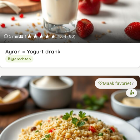
★★★★★
⏱ 5 min
👥 1
4.64 (90)
Ayran = Yogurt drank
Bijgerechten
Maak favoriet
7
👍