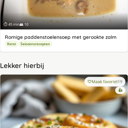
⏱ 45 min
👥 10
Romige paddenstoelensoep met gerookte zalm
Kerst
Seizoensrecepten
Lekker hierbij
Maak favoriet
19
👍