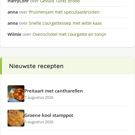
HarryLohr
over
Gevuld Turks brood
anna
over
Pruimenjam met speculaaskruiden
anna
over
Snelle courgettesoep met witte kaas
Wilmie
over
Ovenschotel met courgette en tonijn
Nieuwste recepten
Preitaart met cantharellen
7 augustus 2026
Groene kool stamppot
5 augustus 2026