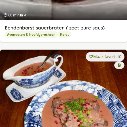
⏱ 60 min
👥 4
Eendenborst sauerbraten ( zoet-zure saus)
Avondeten & hoofdgerechten
Kerst
Maak favoriet
0
👍