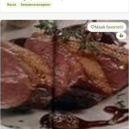
Kerst
Seizoensrecepten
Maak favoriet
0
👍