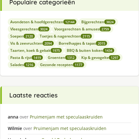
Populaire categorieën
Avondeten & hoofdgerechten
Bijgerechten
12144
3824
Vleesgerechten
Voorgerechten & amuses
3024
2759
Soepen
Toetjes & nagerechten
2120
2115
Vis & zeevruchten
Borrelhapjes & tapas
2094
2015
Taarten, koek & gebak
BBQ & buiten koken
1975
1434
Pasta & rijst
Groenten
Kip & gevogelte
1419
1312
1297
Salades
Gezonde recepten
1216
1177
Laatste reacties
anna
over
Pruimenjam met speculaaskruiden
Wilmie
over
Pruimenjam met speculaaskruiden