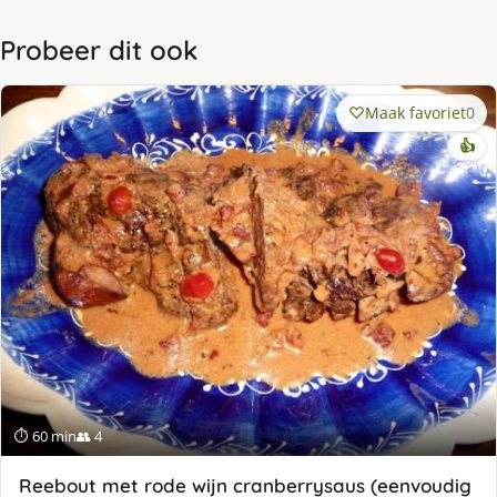
Probeer dit ook
Maak favoriet
0
👍
⏱ 60 min
👥 4
Reebout met rode wijn cranberrysaus (eenvoudig