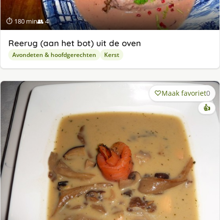
⏱ 180 min
👥 4
Reerug (aan het bot) uit de oven
Avondeten & hoofdgerechten
Kerst
Maak favoriet
0
👍