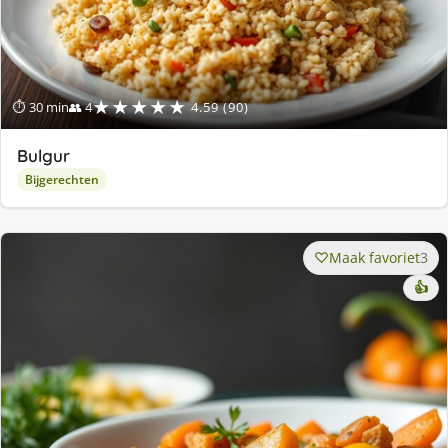
★★★★★
⏱ 30 min
👥 4
4.59 (90)
Bulgur
Bijgerechten
Maak favoriet
3
👍