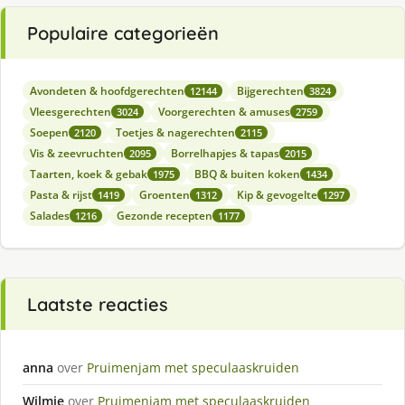
Populaire categorieën
Avondeten & hoofdgerechten
Bijgerechten
12144
3824
Vleesgerechten
Voorgerechten & amuses
3024
2759
Soepen
Toetjes & nagerechten
2120
2115
Vis & zeevruchten
Borrelhapjes & tapas
2095
2015
Taarten, koek & gebak
BBQ & buiten koken
1975
1434
Pasta & rijst
Groenten
Kip & gevogelte
1419
1312
1297
Salades
Gezonde recepten
1216
1177
Laatste reacties
anna
over
Pruimenjam met speculaaskruiden
Wilmie
over
Pruimenjam met speculaaskruiden