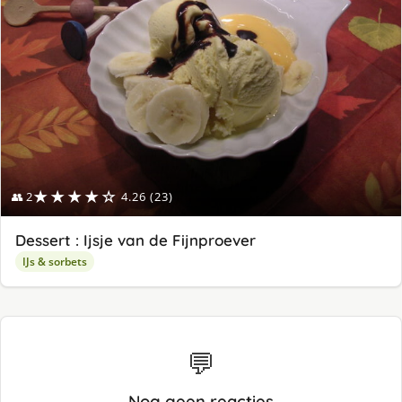
★★★★☆
👥 2
4.26 (23)
Dessert : Ijsje van de Fijnproever
IJs & sorbets
💬
Nog geen reacties