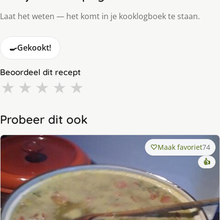
Laat het weten — het komt in je kooklogboek te staan.
🍳
Gekookt!
Beoordeel dit recept
★
★
★
★
★
Probeer dit ook
Maak favoriet
74
👍