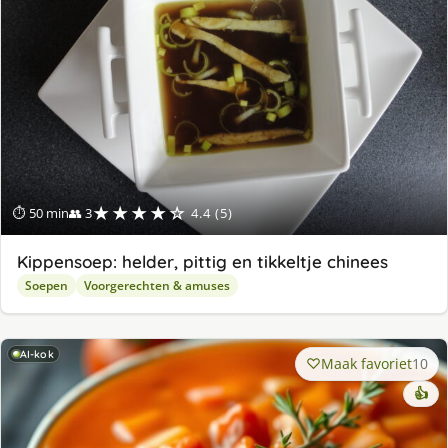
★★★★☆
⏱ 50 min
👥 3
4.4 (5)
Kippensoep: helder, pittig en tikkeltje chinees
Soepen
Voorgerechten & amuses
AI-kok
Maak favoriet
10
👍