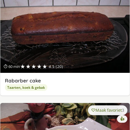
★★★★★
⏱ 60 min
4.5 (20)
Rabarber cake
Taarten, koek & gebak
Maak favoriet
3
👍