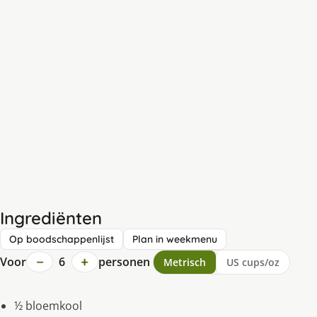
Ingrediënten
Op boodschappenlijst
Plan in weekmenu
−
+
Voor
6
personen
Metrisch
US cups/oz
½ bloemkool