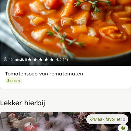
★★★★★
⏱ 45 min
👥 6
4.5 (4)
Tomatensoep van romatomaten
Soepen
Lekker hierbij
Maak favoriet
10
👍