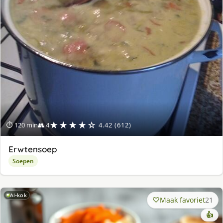
★★★★☆
⏱ 120 min
👥 4
4.42 (612)
Erwtensoep
Soepen
AI-kok
Maak favoriet
21
👍