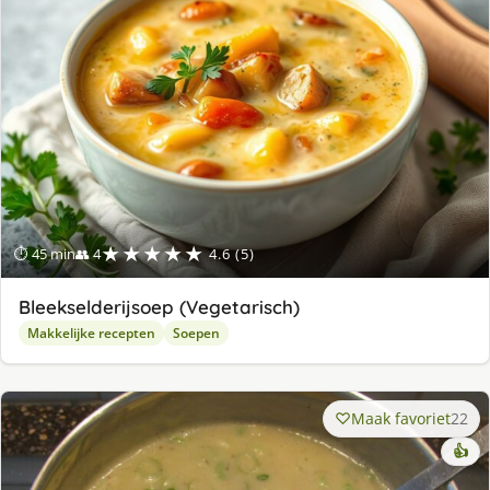
★★★★★
⏱ 45 min
👥 4
4.6 (5)
Bleekselderijsoep (Vegetarisch)
Makkelijke recepten
Soepen
Maak favoriet
22
👍