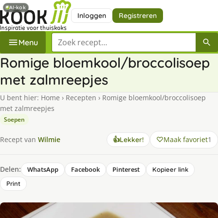
AI-kok
Inloggen
Registreren
Zoek een recept
Menu
Romige bloemkool/broccolisoep
met zalmreepjes
U bent hier:
Home
›
Recepten
›
Romige bloemkool/broccolisoep
met zalmreepjes
Soepen
Maak favoriet
1
Recept van
Wilmie
👍
Lekker!
Delen:
WhatsApp
Facebook
Pinterest
Kopieer link
Print