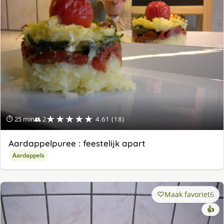
★★★★★
⏱ 25 min
👥 2
4.61 (18)
Aardappelpuree : feestelijk apart
Aardappels
Maak favoriet
6
👍