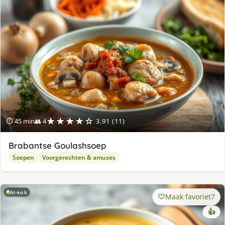
★★★★☆
⏱ 45 min
👥 4
3.91 (11)
Brabantse Goulashsoep
Soepen
Voorgerechten & amuses
AI-kok
Maak favoriet
7
👍