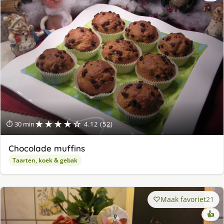
★★★★☆
⏱ 30 min
4.12 (52)
Chocolade muffins
Taarten, koek & gebak
Maak favoriet
21
👍