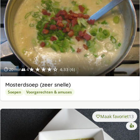
★★★★☆
⏱ 20 min
👥 4
4.33 (6)
Mosterdsoep (zeer snelle)
Soepen
Voorgerechten & amuses
Maak favoriet
13
👍