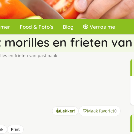
omer
Food & Foto’s
Blog
🎲 Verras me
 morilles en frieten va
lles en frieten van pastinaak
Maak favoriet
0
👍
Lekker!
nk
Print