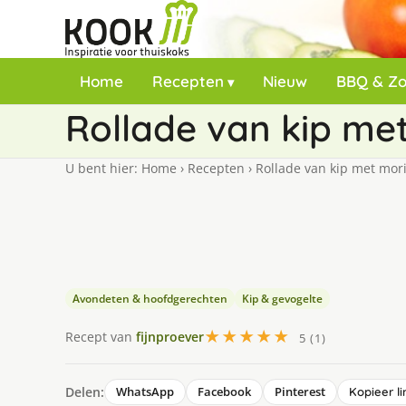
Home
Recepten
Nieuw
BBQ & Z
Rollade van kip met
U bent hier:
Home
›
Recepten
›
Rollade van kip met mori
Avondeten & hoofdgerechten
Kip & gevogelte
★★★★★
Recept van
fijnproever
5 (1)
Delen:
WhatsApp
Facebook
Pinterest
Kopieer li