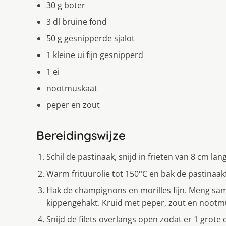
30 g boter
3 dl bruine fond
50 g gesnipperde sjalot
1 kleine ui fijn gesnipperd
1 ei
nootmuskaat
peper en zout
Bereidingswijze
Schil de pastinaak, snijd in frieten van 8 cm lan
Warm frituurolie tot 150°C en bak de pastinaak
Hak de champignons en morilles fijn. Meng sam
kippengehakt. Kruid met peper, zout en nootm
Snijd de filets overlangs open zodat er 1 grote d