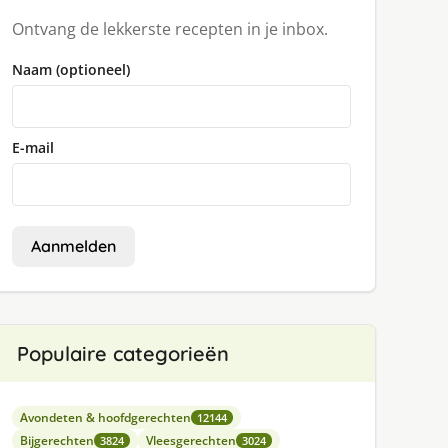
Ontvang de lekkerste recepten in je inbox.
Naam (optioneel)
E-mail
Aanmelden
Populaire categorieën
Avondeten & hoofdgerechten
12144
Bijgerechten
Vleesgerechten
3824
3024