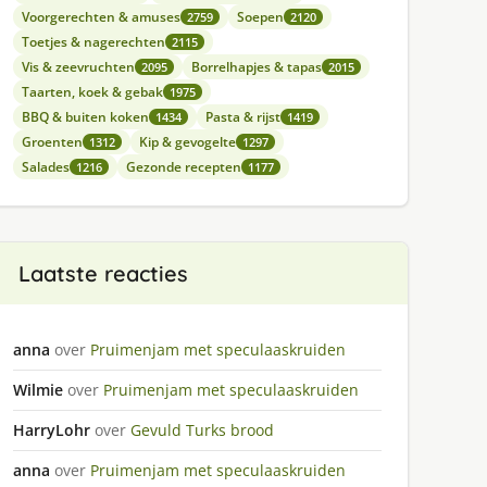
Voorgerechten & amuses
Soepen
2759
2120
Toetjes & nagerechten
2115
Vis & zeevruchten
Borrelhapjes & tapas
2095
2015
Taarten, koek & gebak
1975
BBQ & buiten koken
Pasta & rijst
1434
1419
Groenten
Kip & gevogelte
1312
1297
Salades
Gezonde recepten
1216
1177
Laatste reacties
anna
over
Pruimenjam met speculaaskruiden
Wilmie
over
Pruimenjam met speculaaskruiden
HarryLohr
over
Gevuld Turks brood
anna
over
Pruimenjam met speculaaskruiden