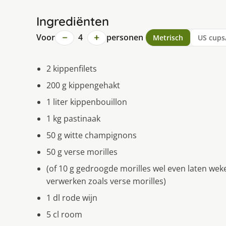
Ingrediënten
−
+
Voor
4
personen
Metrisch
US cups
2 kippenfilets
200 g kippengehakt
1 liter kippenbouillon
1 kg pastinaak
50 g witte champignons
50 g verse morilles
(of 10 g gedroogde morilles wel even laten we
verwerken zoals verse morilles)
1 dl rode wijn
5 cl room