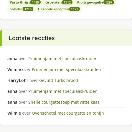
Pasta & rijst
Groenten
Kip & gevogelte
1419
1312
1297
Salades
Gezonde recepten
1216
1177
Laatste reacties
anna
over
Pruimenjam met speculaaskruiden
Wilmie
over
Pruimenjam met speculaaskruiden
HarryLohr
over
Gevuld Turks brood
anna
over
Pruimenjam met speculaaskruiden
anna
over
Snelle courgettesoep met witte kaas
Wilmie
over
Ovenschotel met courgette en tonijn