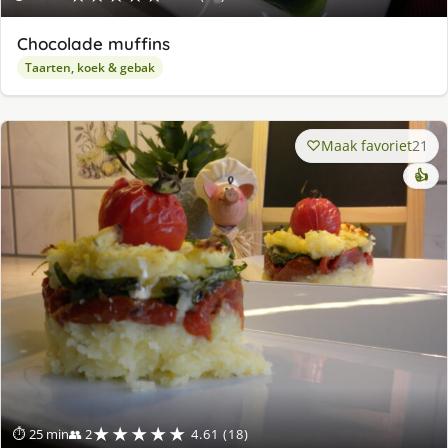
Chocolade muffins
Taarten, koek & gebak
Maak favoriet
21
👍
★★★★★
⏱ 25 min
👥 2
4.61 (18)