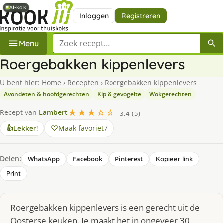
AI-kok
AI-kok
Inloggen
Registreren
Zoek een recept
Menu
Roergebakken kippenlevers
U bent hier:
Home
›
Recepten
›
Roergebakken kippenlevers
Avondeten & hoofdgerechten
Kip & gevogelte
Wokgerechten
★★★☆☆
Recept van
Lambert
3.4 (5)
Maak favoriet
7
👍
Lekker!
Delen:
WhatsApp
Facebook
Pinterest
Kopieer link
Print
Roergebakken kippenlevers is een gerecht uit de
Oosterse keuken. Je maakt het in ongeveer 30