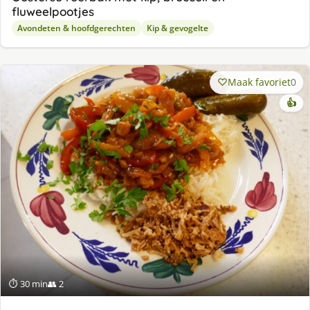
fluweelpootjes
Avondeten & hoofdgerechten
Kip & gevogelte
Maak favoriet
0
👍
⏱ 30 min
👥 2