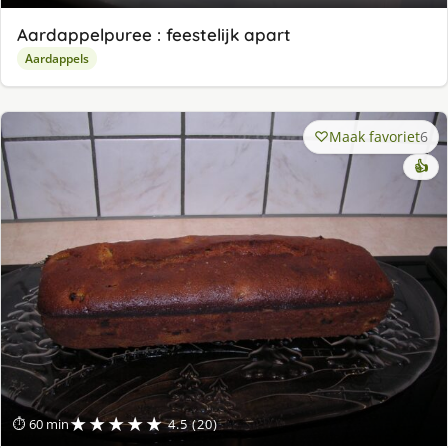
Aardappelpuree : feestelijk apart
Aardappels
Maak favoriet
6
👍
★★★★★
⏱ 60 min
4.5 (20)