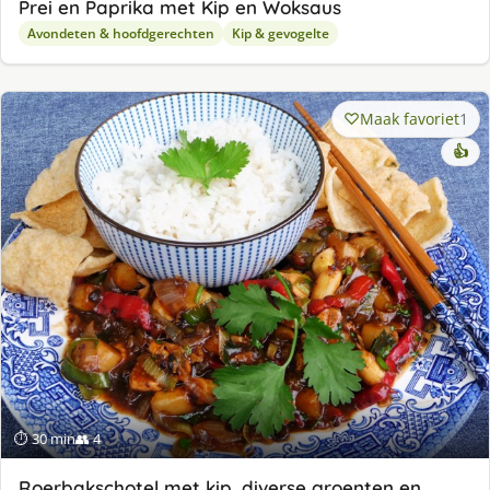
Prei en Paprika met Kip en Woksaus
Avondeten & hoofdgerechten
Kip & gevogelte
Maak favoriet
1
👍
⏱ 30 min
👥 4
Roerbakschotel met kip, diverse groenten en