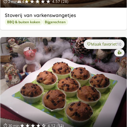
★★★★★
⏱ 2 min
👥 4
4.57 (28)
Stoverij van varkenswangetjes
BBQ & buiten koken
Bijgerechten
Maak favoriet
10
👍
★★★★☆
⏱ 30 min
4.12 (52)