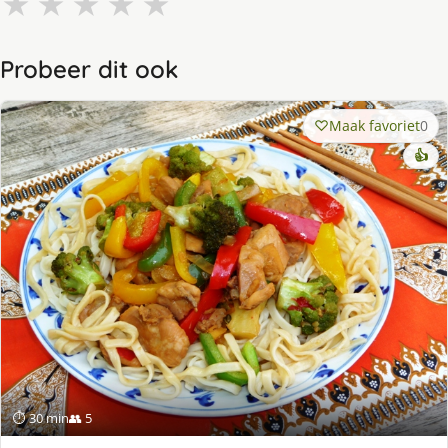
★
★
★
★
★
Probeer dit ook
Maak favoriet
0
👍
⏱ 30 min
👥 5