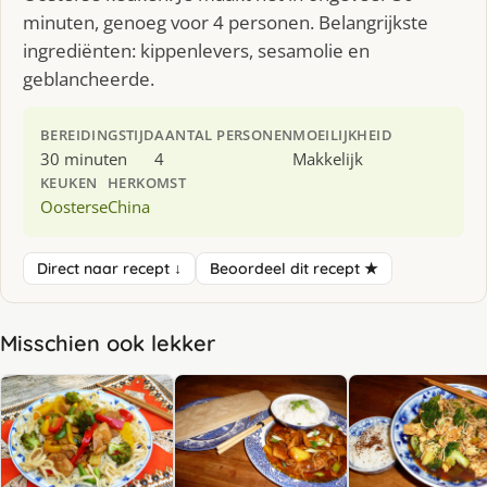
minuten, genoeg voor 4 personen. Belangrijkste
ingrediënten: kippenlevers, sesamolie en
geblancheerde.
BEREIDINGSTIJD
AANTAL PERSONEN
MOEILIJKHEID
30 minuten
4
Makkelijk
KEUKEN
HERKOMST
Oosterse
China
Direct naar recept ↓
Beoordeel dit recept ★
Misschien ook lekker