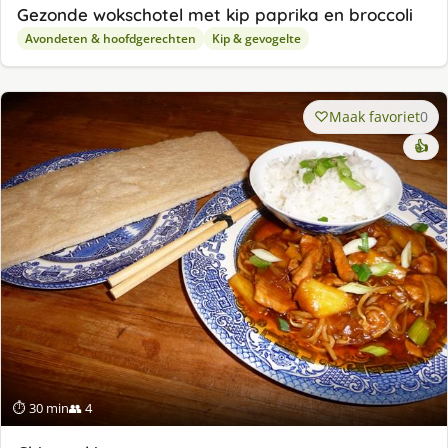
Gezonde wokschotel met kip paprika en broccoli
Avondeten & hoofdgerechten
Kip & gevogelte
Maak favoriet
0
👍
⏱ 30 min
👥 4