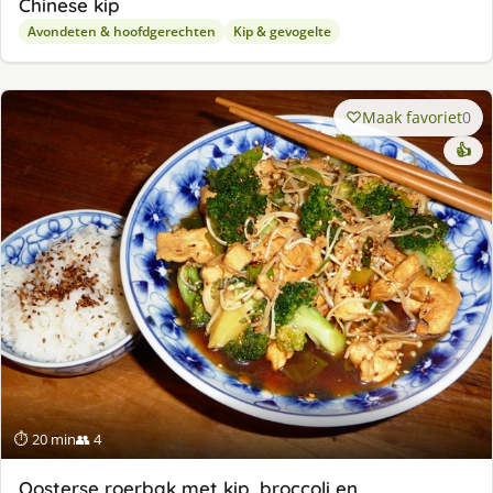
Chinese kip
Avondeten & hoofdgerechten
Kip & gevogelte
Maak favoriet
0
👍
⏱ 20 min
👥 4
Oosterse roerbak met kip, broccoli en