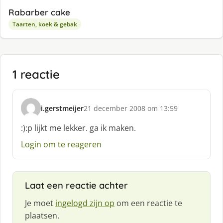
Rabarber cake
Taarten, koek & gebak
1 reactie
i.gerstmeijer
21 december 2008 om 13:59
s
c
:):p lijkt me lekker. ga ik maken.
h
Login om te reageren
r
e
e
f
Laat een reactie achter
:
Je moet
ingelogd zijn op
om een reactie te
plaatsen.