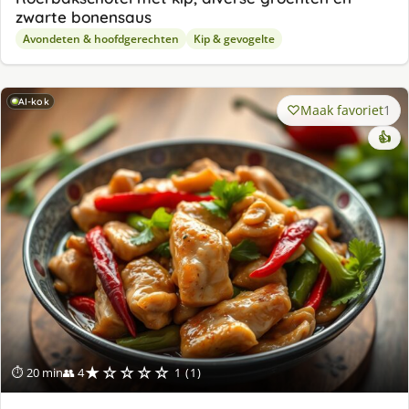
zwarte bonensaus
Avondeten & hoofdgerechten
Kip & gevogelte
AI-kok
Maak favoriet
1
👍
★☆☆☆☆
⏱ 20 min
👥 4
1 (1)