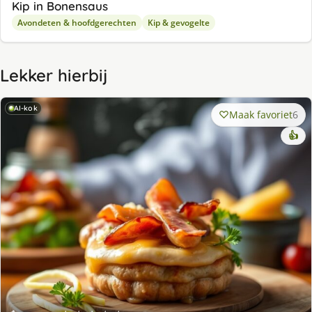
Kip in Bonensaus
Avondeten & hoofdgerechten
Kip & gevogelte
Lekker hierbij
AI-kok
Maak favoriet
6
👍