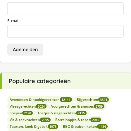
E-mail
Aanmelden
Populaire categorieën
Avondeten & hoofdgerechten
Bijgerechten
12144
3824
Vleesgerechten
Voorgerechten & amuses
3024
2759
Soepen
Toetjes & nagerechten
2120
2115
Vis & zeevruchten
Borrelhapjes & tapas
2095
2015
Taarten, koek & gebak
BBQ & buiten koken
1975
1434