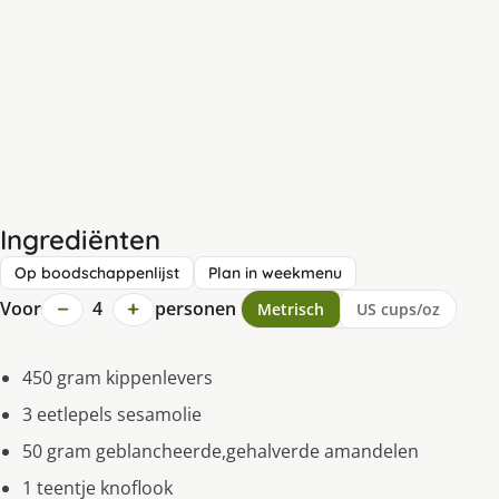
Ingrediënten
Op boodschappenlijst
Plan in weekmenu
−
+
Voor
4
personen
Metrisch
US cups/oz
450 gram kippenlevers
3 eetlepels sesamolie
50 gram geblancheerde,gehalverde amandelen
1 teentje knoflook