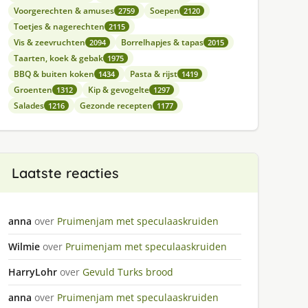
Voorgerechten & amuses
Soepen
2759
2120
Toetjes & nagerechten
2115
Vis & zeevruchten
Borrelhapjes & tapas
2094
2015
Taarten, koek & gebak
1975
BBQ & buiten koken
Pasta & rijst
1434
1419
Groenten
Kip & gevogelte
1312
1297
Salades
Gezonde recepten
1216
1177
Laatste reacties
anna
over
Pruimenjam met speculaaskruiden
Wilmie
over
Pruimenjam met speculaaskruiden
HarryLohr
over
Gevuld Turks brood
anna
over
Pruimenjam met speculaaskruiden