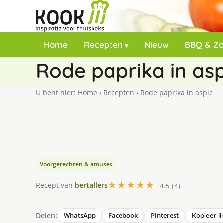
Home
Recepten
Nieuw
BBQ & Z
Rode paprika in asp
U bent hier:
Home
›
Recepten
›
Rode paprika in aspic
Voorgerechten & amuses
★★★★★
Recept van
bertallers
4.5 (4)
Delen:
WhatsApp
Facebook
Pinterest
Kopieer li