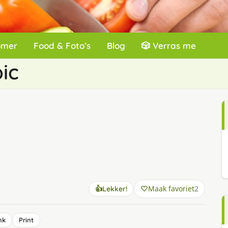
omer
Food & Foto’s
Blog
🎲 Verras me
ic
Maak favoriet
2
👍
Lekker!
nk
Print