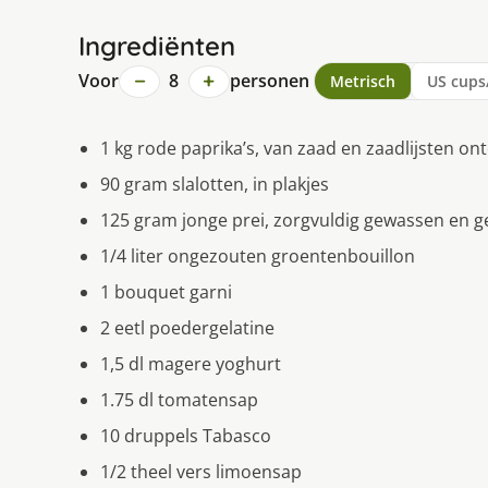
Ingrediënten
−
+
Voor
8
personen
Metrisch
US cups
1 kg rode paprika’s, van zaad en zaadlijsten on
90 gram slalotten, in plakjes
125 gram jonge prei, zorgvuldig gewassen en g
1/4 liter ongezouten groentenbouillon
1 bouquet garni
2 eetl poedergelatine
1,5 dl magere yoghurt
1.75 dl tomatensap
10 druppels Tabasco
1/2 theel vers limoensap