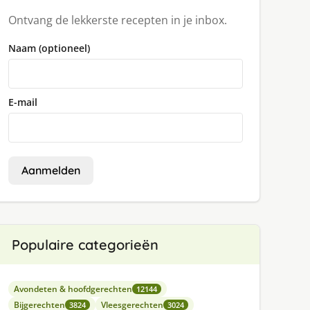
Ontvang de lekkerste recepten in je inbox.
Naam (optioneel)
E-mail
Aanmelden
Populaire categorieën
Avondeten & hoofdgerechten
12144
Bijgerechten
Vleesgerechten
3824
3024