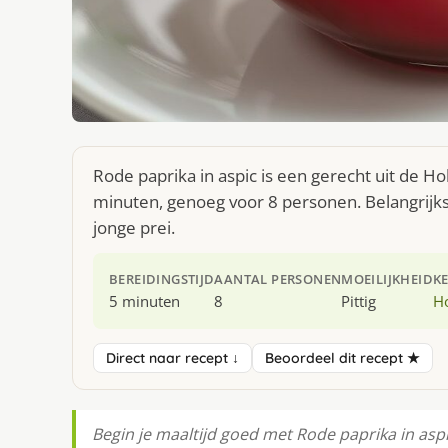
Rode paprika in aspic is een gerecht uit de H
minuten, genoeg voor 8 personen. Belangrijkst
jonge prei.
BEREIDINGSTIJD
AANTAL PERSONEN
MOEILIJKHEID
K
5 minuten
8
Pittig
H
Direct naar recept ↓
Beoordeel dit recept ★
Begin je maaltijd goed met Rode paprika in aspi