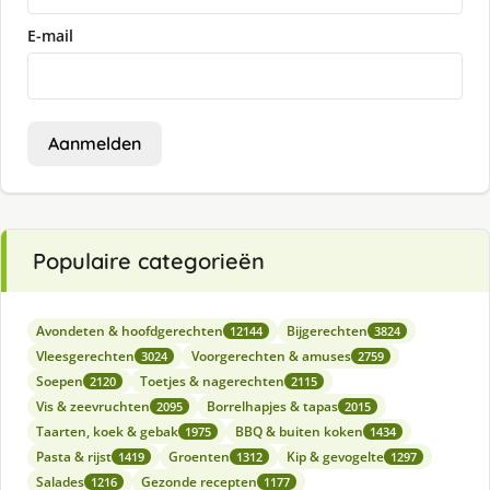
E-mail
Aanmelden
Populaire categorieën
Avondeten & hoofdgerechten
Bijgerechten
12144
3824
Vleesgerechten
Voorgerechten & amuses
3024
2759
Soepen
Toetjes & nagerechten
2120
2115
Vis & zeevruchten
Borrelhapjes & tapas
2095
2015
Taarten, koek & gebak
BBQ & buiten koken
1975
1434
Pasta & rijst
Groenten
Kip & gevogelte
1419
1312
1297
Salades
Gezonde recepten
1216
1177