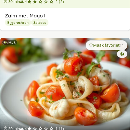
★★☆☆☆
⏱ 30 min
👥 4
2 (2)
Zalm met Mayo I
Bijgerechten
Salades
AI-kok
Maak favoriet
11
👍
★☆☆☆☆
⏱ 30 min
👥 4
1 (1)