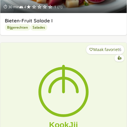
★☆☆☆☆
⏱ 30 min
👥 4
1 (1)
Bieten-Fruit Salade I
Bijgerechten
Salades
Maak favoriet
6
👍