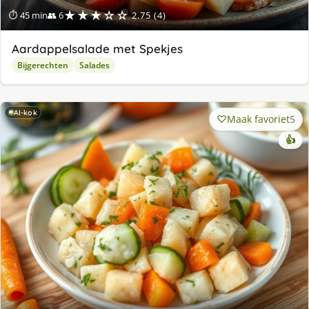
★★★☆☆
⏱ 45 min
👥 6
2.75 (4)
Aardappelsalade met Spekjes
Bijgerechten
Salades
AI-kok
Maak favoriet
5
👍