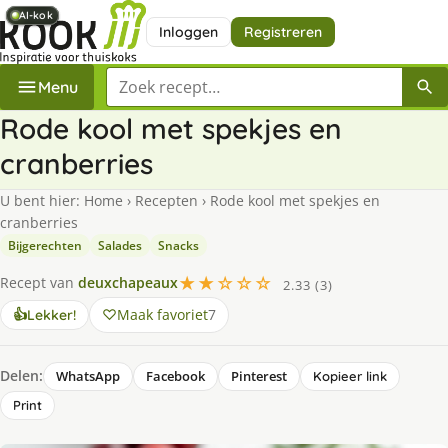
AI-kok
AI-kok
AI-kok
AI-kok
Inloggen
Registreren
Zoek een recept
Menu
Rode kool met spekjes en
cranberries
U bent hier:
Home
›
Recepten
›
Rode kool met spekjes en
cranberries
Bijgerechten
Salades
Snacks
★★☆☆☆
Recept van
deuxchapeaux
2.33 (3)
Maak favoriet
7
👍
Lekker!
Delen:
WhatsApp
Facebook
Pinterest
Kopieer link
Print