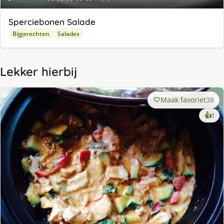
Sperciebonen Salade
Bijgerechten
Salades
Lekker hierbij
Maak favoriet
38
ke
👍
1
lek
ge