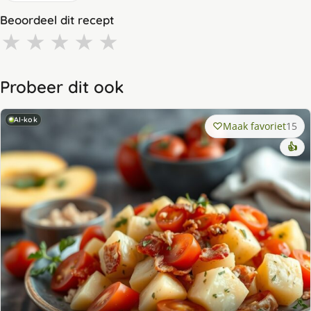
Beoordeel dit recept
★
★
★
★
★
Probeer dit ook
AI-kok
Maak favoriet
15
👍