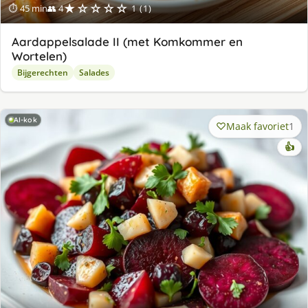
★☆☆☆☆
⏱ 45 min
👥 4
1 (1)
Aardappelsalade II (met Komkommer en
Wortelen)
Bijgerechten
Salades
AI-kok
Maak favoriet
1
👍