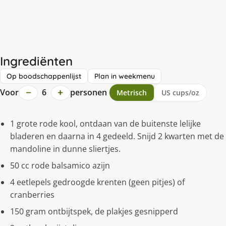
Ingrediënten
Op boodschappenlijst
Plan in weekmenu
−
+
Voor
6
personen
Metrisch
US cups/oz
1 grote rode kool, ontdaan van de buitenste lelijke
bladeren en daarna in 4 gedeeld. Snijd 2 kwarten met de
mandoline in dunne sliertjes.
50 cc rode balsamico azijn
4 eetlepels gedroogde krenten (geen pitjes) of
cranberries
150 gram ontbijtspek, de plakjes gesnipperd