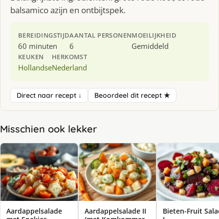
balsamico azijn en ontbijtspek.
BEREIDINGSTIJD
AANTAL PERSONEN
MOEILIJKHEID
60 minuten
6
Gemiddeld
KEUKEN
HERKOMST
Hollandse
Nederland
Direct naar recept ↓
Beoordeel dit recept ★
Misschien ook lekker
Aardappelsalade
Aardappelsalade II
Bieten-Fruit Sal