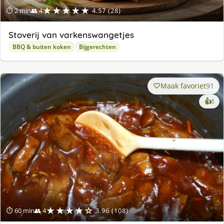
★★★★★
⏱ 2 min
👥 4
4.57 (28)
Stoverij van varkenswangetjes
BBQ & buiten koken
Bijgerechten
Maak favoriet
91
ke
👍
1
lek
ge
★★★★☆
⏱ 60 min
👥 4
3.96 (108)