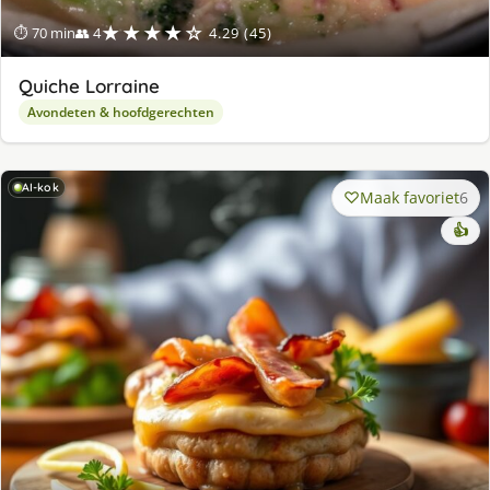
★★★★☆
⏱ 70 min
👥 4
4.29 (45)
Quiche Lorraine
Avondeten & hoofdgerechten
AI-kok
Maak favoriet
6
👍