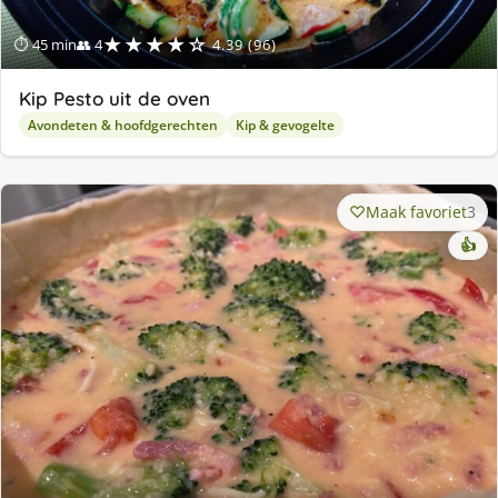
★★★★☆
⏱ 45 min
👥 4
4.39 (96)
Kip Pesto uit de oven
Avondeten & hoofdgerechten
Kip & gevogelte
Maak favoriet
3
👍