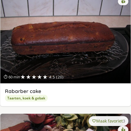
👍
★★★★★
⏱ 60 min
4.5 (20)
Rabarber cake
Taarten, koek & gebak
Maak favoriet
3
👍