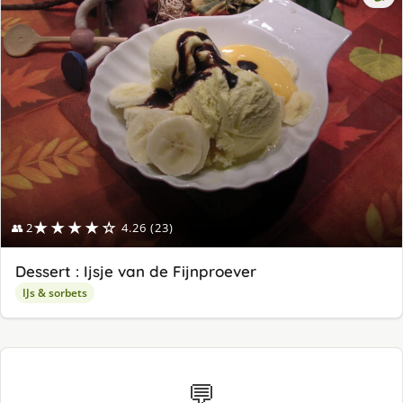
★★★★☆
👥 2
4.26 (23)
Dessert : Ijsje van de Fijnproever
IJs & sorbets
💬