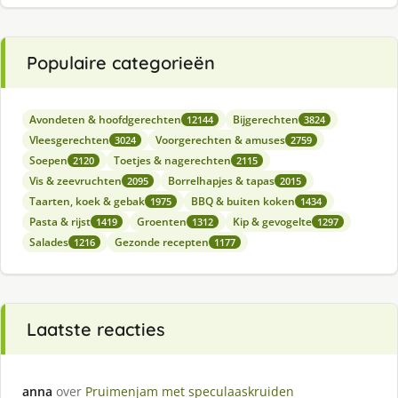
Populaire categorieën
Avondeten & hoofdgerechten
Bijgerechten
12144
3824
Vleesgerechten
Voorgerechten & amuses
3024
2759
Soepen
Toetjes & nagerechten
2120
2115
Vis & zeevruchten
Borrelhapjes & tapas
2095
2015
Taarten, koek & gebak
BBQ & buiten koken
1975
1434
Pasta & rijst
Groenten
Kip & gevogelte
1419
1312
1297
Salades
Gezonde recepten
1216
1177
Laatste reacties
anna
over
Pruimenjam met speculaaskruiden