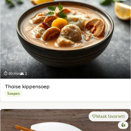
⏱ 60 min
👥 2
Thaise kippensoep
Soepen
Maak favoriet
0
👍