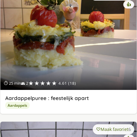
👍
★★★★★
⏱ 25 min
👥 2
4.61 (18)
Aardappelpuree : feestelijk apart
Aardappels
Maak favoriet
6