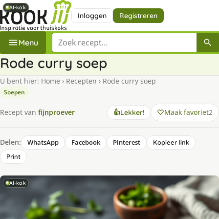
AI-kok
AI-kok
AI-kok
Inloggen
Registreren
Zoek een recept
Menu
Rode curry soep
U bent hier:
Home
›
Recepten
›
Rode curry soep
Soepen
Maak favoriet
2
Recept van
fijnproever
👍
Lekker!
Delen:
WhatsApp
Facebook
Pinterest
Kopieer link
Print
AI-kok