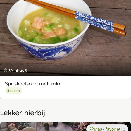
⏱ 30 min
👥 8
Spitskoolsoep met zalm
Soepen
Lekker hierbij
Maak favoriet
10