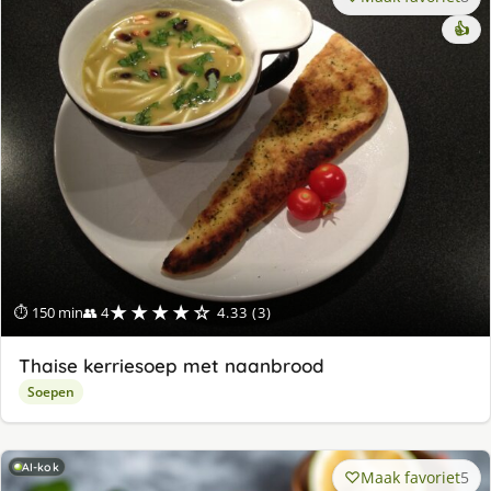
👍
★★★★☆
⏱ 150 min
👥 4
4.33 (3)
Thaise kerriesoep met naanbrood
Soepen
AI-kok
Maak favoriet
5