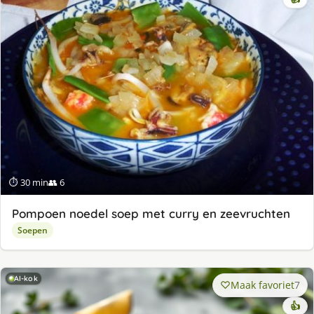
⏱ 30 min
👥 6
Pompoen noedel soep met curry en zeevruchten
Soepen
AI-kok
Maak favoriet
7
👍