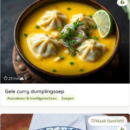
👍
⏱ 25 min
👥 4
Gele curry dumplingsoep
Avondeten & hoofdgerechten
Soepen
Maak favoriet
0
👍