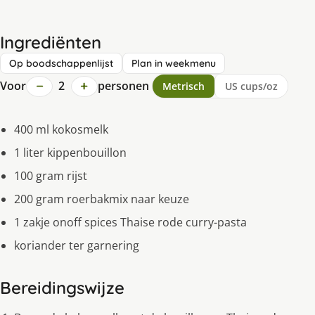
Ingrediënten
Op boodschappenlijst
Plan in weekmenu
−
+
Voor
2
personen
Metrisch
US cups/oz
400 ml kokosmelk
1 liter kippenbouillon
100 gram rijst
200 gram roerbakmix naar keuze
1 zakje onoff spices Thaise rode curry-pasta
koriander ter garnering
Bereidingswijze