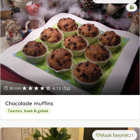
👍
★★★★☆
⏱ 30 min
4.12 (52)
Chocolade muffins
Taarten, koek & gebak
Maak favoriet
21