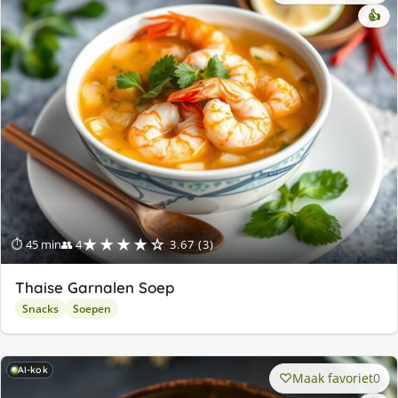
👍
★★★★☆
⏱ 45 min
👥 4
3.67 (3)
Thaise Garnalen Soep
Snacks
Soepen
AI-kok
Maak favoriet
0