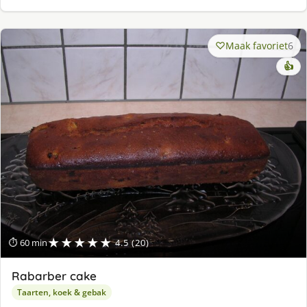
Maak favoriet
6
👍
★★★★★
⏱ 60 min
4.5 (20)
Rabarber cake
Taarten, koek & gebak