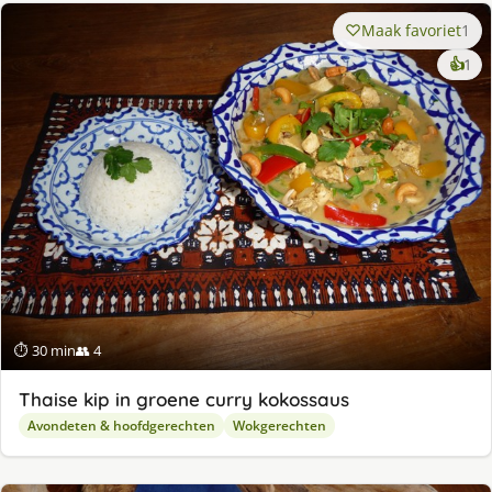
Maak favoriet
1
ke
👍
1
lek
ge
⏱ 30 min
👥 4
Thaise kip in groene curry kokossaus
Avondeten & hoofdgerechten
Wokgerechten