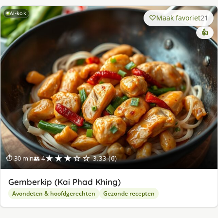
AI-kok
Maak favoriet
21
👍
★★★☆☆
⏱ 30 min
👥 4
3.33 (6)
Gemberkip (Kai Phad Khing)
Avondeten & hoofdgerechten
Gezonde recepten