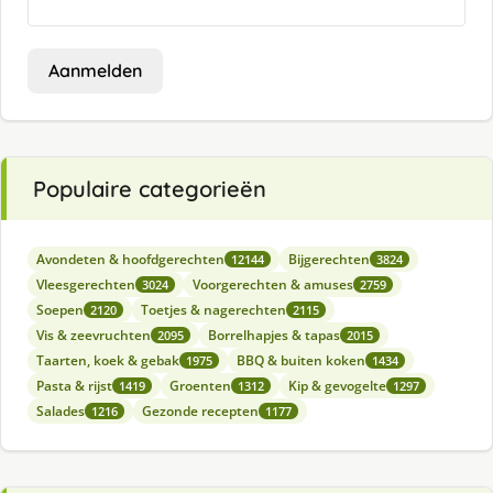
Aanmelden
Populaire categorieën
Avondeten & hoofdgerechten
Bijgerechten
12144
3824
Vleesgerechten
Voorgerechten & amuses
3024
2759
Soepen
Toetjes & nagerechten
2120
2115
Vis & zeevruchten
Borrelhapjes & tapas
2095
2015
Taarten, koek & gebak
BBQ & buiten koken
1975
1434
Pasta & rijst
Groenten
Kip & gevogelte
1419
1312
1297
Salades
Gezonde recepten
1216
1177