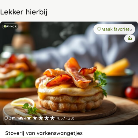
Lekker hierbij
AI-kok
Maak favoriet
6
👍
★★★★★
⏱ 2 min
👥 4
4.57 (28)
Stoverij van varkenswangetjes