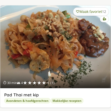
Maak favoriet
12
👍
★★★★★
⏱ 30 min
👥 4
5 (1)
Pad Thai met kip
Avondeten & hoofdgerechten
Makkelijke recepten