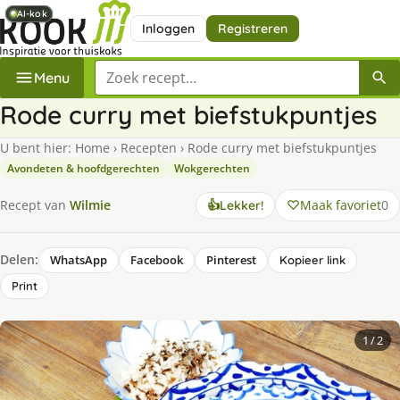
AI-kok
AI-kok
AI-kok
Inloggen
Registreren
Zoek een recept
Menu
Rode curry met biefstukpuntjes
U bent hier:
Home
›
Recepten
›
Rode curry met biefstukpuntjes
Avondeten & hoofdgerechten
Wokgerechten
Maak favoriet
0
Recept van
Wilmie
👍
Lekker!
Delen:
WhatsApp
Facebook
Pinterest
Kopieer link
Print
1
/ 2