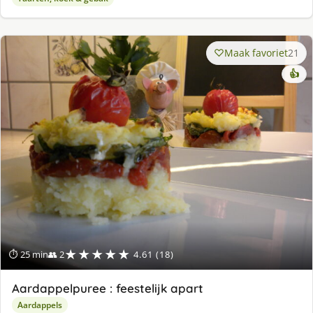
Maak favoriet
21
👍
★★★★★
⏱ 25 min
👥 2
4.61 (18)
Aardappelpuree : feestelijk apart
Aardappels