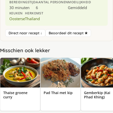
BEREIDINGSTIJD
AANTAL PERSONEN
MOEILIJKHEID
30 minuten
6
Gemiddeld
KEUKEN
HERKOMST
Oosterse
Thailand
Direct naar recept ↓
Beoordeel dit recept ★
Misschien ook lekker
Thaise groene
Pad Thai met kip
Gemberkip (Kai
curry
Phad Khing)