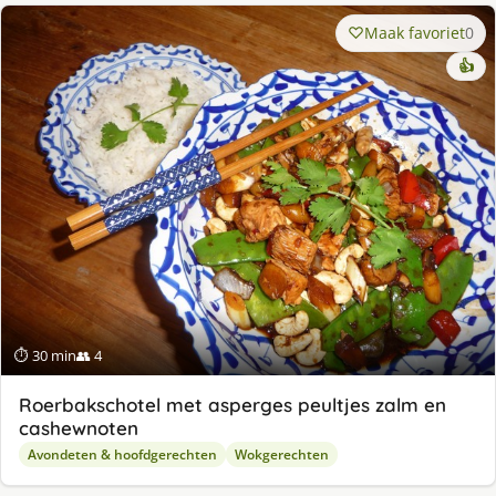
Maak favoriet
0
👍
⏱ 30 min
👥 4
Roerbakschotel met asperges peultjes zalm en
cashewnoten
Avondeten & hoofdgerechten
Wokgerechten