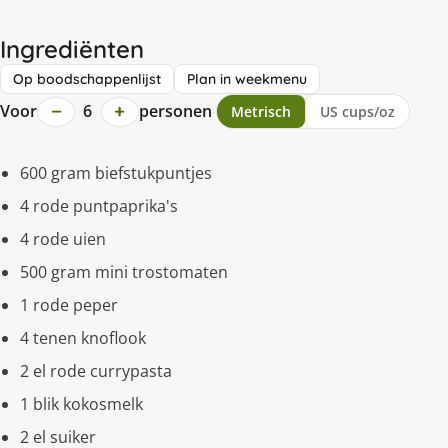
Ingrediënten
Op boodschappenlijst
Plan in weekmenu
−
+
Voor
6
personen
Metrisch
US cups/oz
600 gram biefstukpuntjes
4 rode puntpaprika's
4 rode uien
500 gram mini trostomaten
1 rode peper
4 tenen knoflook
2 el rode currypasta
1 blik kokosmelk
2 el suiker