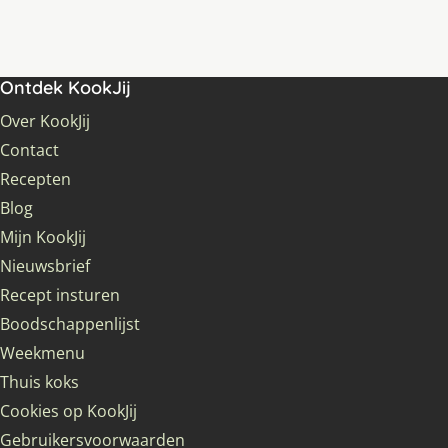
Ontdek KookJij
Over KookJij
Contact
Recepten
Blog
Mijn KookJij
Nieuwsbrief
Recept insturen
Boodschappenlijst
Weekmenu
Thuis koks
Cookies op KookJij
Gebruikersvoorwaarden