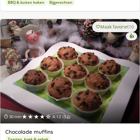
BBQ & buiten koken
Bijgerechten
Maak favoriet
10
👍
★★★★☆
⏱ 30 min
4.12 (52)
Chocolade muffins
Taarten, koek & gebak