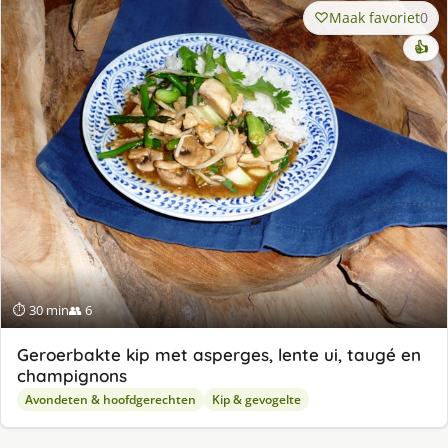
Maak favoriet
0
👍
⏱ 30 min
👥 6
Geroerbakte kip met asperges, lente ui, taugé en
champignons
Avondeten & hoofdgerechten
Kip & gevogelte