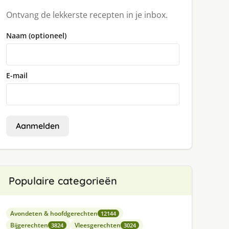
Ontvang de lekkerste recepten in je inbox.
Naam (optioneel)
E-mail
Aanmelden
Populaire categorieën
Avondeten & hoofdgerechten
12144
Bijgerechten
Vleesgerechten
3824
3024