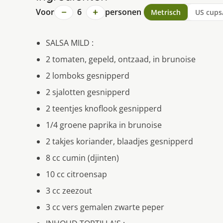
−
+
Voor
6
personen
Metrisch
US cups
SALSA MILD :
2 tomaten, gepeld, ontzaad, in brunoise
2 lomboks gesnipperd
2 sjalotten gesnipperd
2 teentjes knoflook gesnipperd
1/4 groene paprika in brunoise
2 takjes koriander, blaadjes gesnipperd
8 cc cumin (djinten)
10 cc citroensap
3 cc zeezout
3 cc vers gemalen zwarte peper