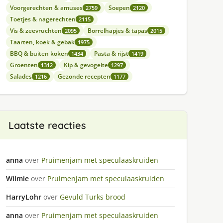
Voorgerechten & amuses
Soepen
2759
2120
Toetjes & nagerechten
2115
Vis & zeevruchten
Borrelhapjes & tapas
2095
2015
Taarten, koek & gebak
1975
BBQ & buiten koken
Pasta & rijst
1434
1419
Groenten
Kip & gevogelte
1312
1297
Salades
Gezonde recepten
1216
1177
Laatste reacties
anna
over
Pruimenjam met speculaaskruiden
Wilmie
over
Pruimenjam met speculaaskruiden
HarryLohr
over
Gevuld Turks brood
anna
over
Pruimenjam met speculaaskruiden