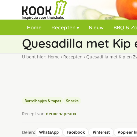
Home
Recepten
Nieuw
BBQ & Z
Quesadilla met Kip
U bent hier:
Home
›
Recepten
›
Quesadilla met Kip en Z
Borrelhapjes & tapas
Snacks
Recept van
deuxchapeaux
Delen:
WhatsApp
Facebook
Pinterest
Kopieer li