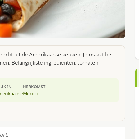
erecht uit de Amerikaanse keuken. Je maakt het
en. Belangrijkste ingrediënten: tomaten,
EUKEN
HERKOMST
merikaanse
Mexico
ort.