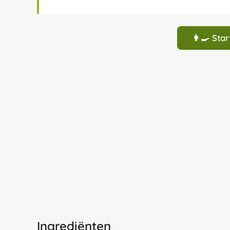
👩‍🍳 St
Ingrediënten