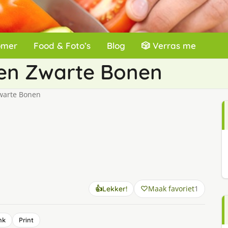
omer
Food & Foto’s
Blog
🎲 Verras me
 en Zwarte Bonen
warte Bonen
Maak favoriet
1
👍
Lekker!
nk
Print