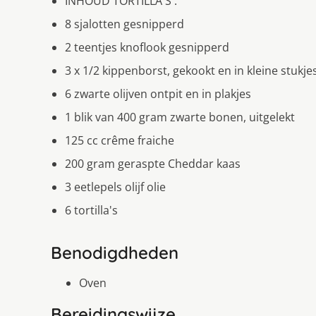
INHOUD TORTILLA'S :
8 sjalotten gesnipperd
2 teentjes knoflook gesnipperd
3 x 1/2 kippenborst, gekookt en in kleine stukj
6 zwarte olijven ontpit en in plakjes
1 blik van 400 gram zwarte bonen, uitgelekt
125 cc crême fraiche
200 gram geraspte Cheddar kaas
3 eetlepels olijf olie
6 tortilla's
Benodigdheden
Oven
Bereidingswijze