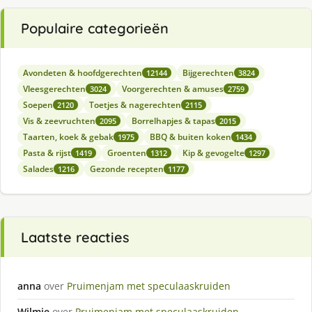
Populaire categorieën
Avondeten & hoofdgerechten
Bijgerechten
12144
3824
Vleesgerechten
Voorgerechten & amuses
3024
2759
Soepen
Toetjes & nagerechten
2120
2115
Vis & zeevruchten
Borrelhapjes & tapas
2095
2015
Taarten, koek & gebak
BBQ & buiten koken
1975
1434
Pasta & rijst
Groenten
Kip & gevogelte
1419
1312
1297
Salades
Gezonde recepten
1216
1177
Laatste reacties
anna
over
Pruimenjam met speculaaskruiden
Wilmie
over
Pruimenjam met speculaaskruiden