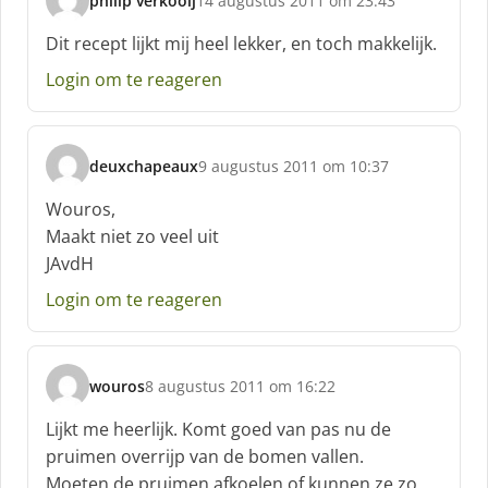
philip verkooij
14 augustus 2011 om 23:43
:
s
c
Dit recept lijkt mij heel lekker, en toch makkelijk.
h
Login om te reageren
r
e
e
f
deuxchapeaux
9 augustus 2011 om 10:37
:
s
c
Wouros,
h
Maakt niet zo veel uit
r
JAvdH
e
e
Login om te reageren
f
:
wouros
8 augustus 2011 om 16:22
s
c
Lijkt me heerlijk. Komt goed van pas nu de
h
pruimen overrijp van de bomen vallen.
r
Moeten de pruimen afkoelen of kunnen ze zo