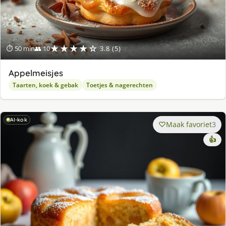
★★★★☆
⏱ 50 min
👥 10
3.8 (5)
Appelmeisjes
Taarten, koek & gebak
Toetjes & nagerechten
AI-kok
Maak favoriet
3
👍