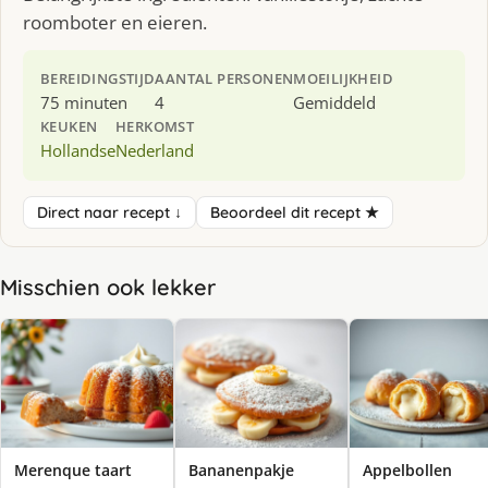
roomboter en eieren.
BEREIDINGSTIJD
AANTAL PERSONEN
MOEILIJKHEID
75 minuten
4
Gemiddeld
KEUKEN
HERKOMST
Hollandse
Nederland
Direct naar recept ↓
Beoordeel dit recept ★
Misschien ook lekker
Merenque taart
Bananenpakje
Appelbollen