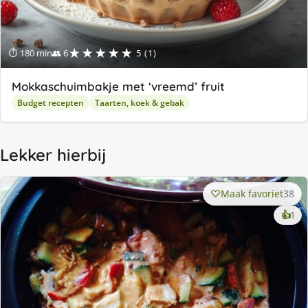
★★★★★
⏱ 180 min
👥 6
5 (1)
Mokkaschuimbakje met ‘vreemd’ fruit
Budget recepten
Taarten, koek & gebak
Lekker hierbij
Maak favoriet
38
ke
👍
1
lek
ge