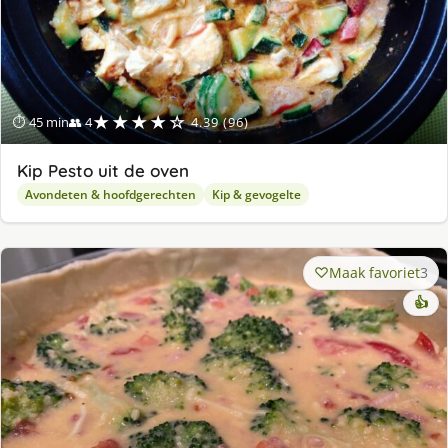
★★★★☆
⏱ 45 min
👥 4
4.39 (96)
Kip Pesto uit de oven
Avondeten & hoofdgerechten
Kip & gevogelte
Maak favoriet
3
👍