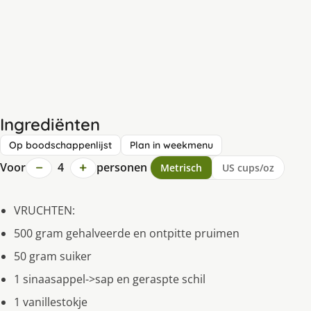
Ingrediënten
Op boodschappenlijst
Plan in weekmenu
−
+
Voor
4
personen
Metrisch
US cups/oz
VRUCHTEN:
500 gram gehalveerde en ontpitte pruimen
50 gram suiker
1 sinaasappel->sap en geraspte schil
1 vanillestokje