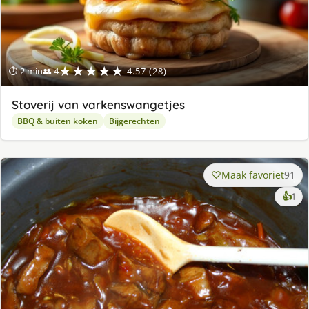
★★★★★
⏱ 2 min
👥 4
4.57 (28)
Stoverij van varkenswangetjes
BBQ & buiten koken
Bijgerechten
Maak favoriet
91
ke
👍
1
lek
ge