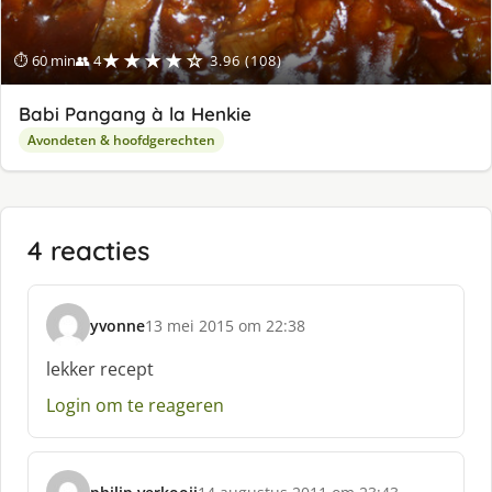
★★★★☆
⏱ 60 min
👥 4
3.96 (108)
Babi Pangang à la Henkie
Avondeten & hoofdgerechten
4 reacties
yvonne
13 mei 2015 om 22:38
s
c
lekker recept
h
Login om te reageren
r
e
e
f