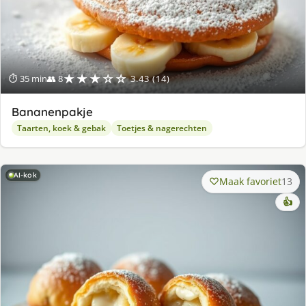
★★★☆☆
⏱ 35 min
👥 8
3.43 (14)
Bananenpakje
Taarten, koek & gebak
Toetjes & nagerechten
AI-kok
Maak favoriet
13
👍