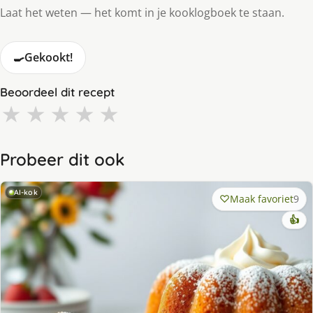
Laat het weten — het komt in je kooklogboek te staan.
🍳
Gekookt!
Beoordeel dit recept
★
★
★
★
★
Probeer dit ook
AI-kok
Maak favoriet
9
👍