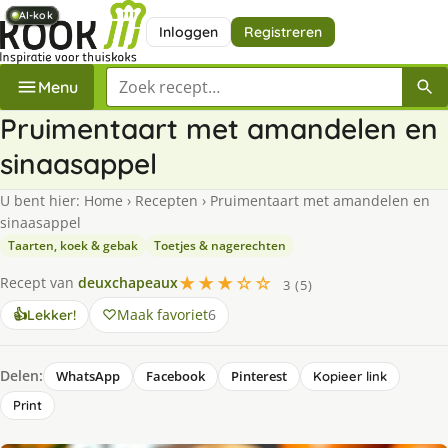
AI-kok
AI-kok
AI-kok
AI-kok
AI-kok
AI-kok
Inloggen
Registreren
Zoek een recept
Menu
Pruimentaart met amandelen en
sinaasappel
U bent hier:
Home
›
Recepten
›
Pruimentaart met amandelen en
sinaasappel
Taarten, koek & gebak
Toetjes & nagerechten
★★★☆☆
Recept van
deuxchapeaux
3 (5)
Maak favoriet
6
👍
Lekker!
Delen:
WhatsApp
Facebook
Pinterest
Kopieer link
Print