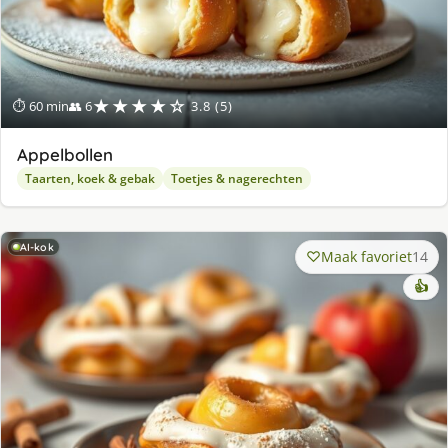
★★★★☆
⏱ 60 min
👥 6
3.8 (5)
Appelbollen
Taarten, koek & gebak
Toetjes & nagerechten
AI-kok
Maak favoriet
14
👍