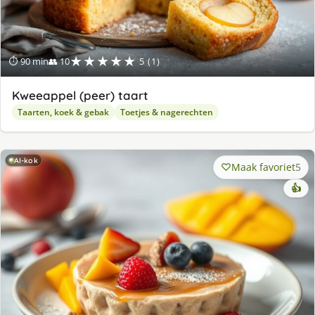
★★★★★
⏱ 90 min
👥 10
5 (1)
Kweeappel (peer) taart
Taarten, koek & gebak
Toetjes & nagerechten
AI-kok
Maak favoriet
5
👍