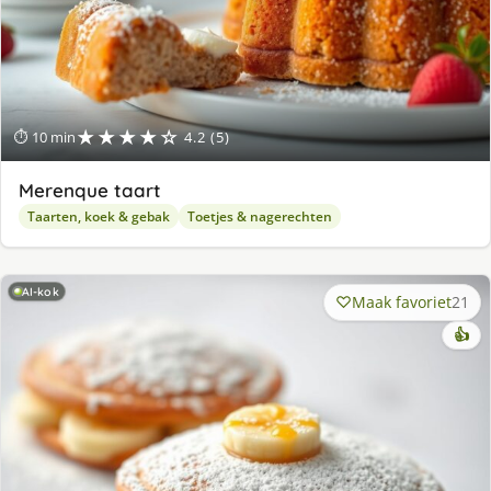
★★★★☆
⏱ 10 min
4.2 (5)
Merenque taart
Taarten, koek & gebak
Toetjes & nagerechten
AI-kok
Maak favoriet
21
👍