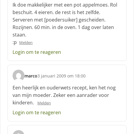
c
Ik doe makkelijker met een pot appelmoes. Rol
h
beschuit. 4 eieren. de rest is het zelfde.
r
Serveren met [poedersuiker] gescheiden.
e
Rozijnen. 60 min. in de oven. 1 dag over laten
e
f
staan.
:
:p
Melden
Login om te reageren
marco
3 januari 2009 om 18:00
s
c
Een heerlijk en ouderwets recept, ken het nog
h
van mijn moeder. Zeker een aanrader voor
r
kinderen.
Melden
e
e
Login om te reageren
f
: