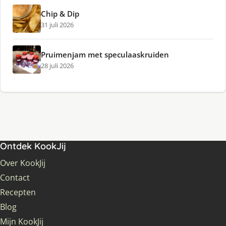
Chip & Dip
31 juli 2026
Pruimenjam met speculaaskruiden
28 juli 2026
Ontdek KookJij
Over KookJij
Contact
Recepten
Blog
Mijn KookJij