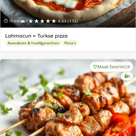
★★★★★
⏱ 70 min
👥 1
4.63 (172)
Lahmacun = Turkse pizza
Avondeten & hoofdgerechten
Pizza's
Maak favoriet
28
ke
👍
1
lek
ge