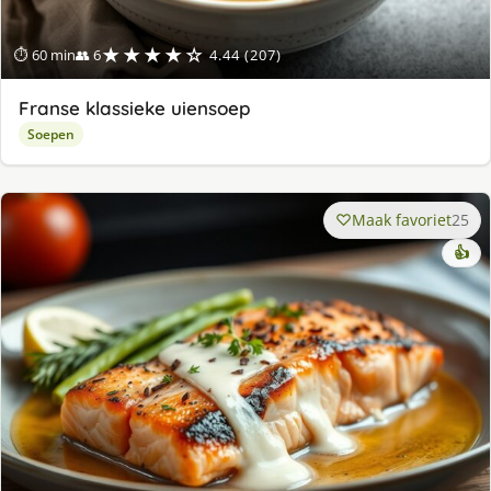
★★★★☆
⏱ 60 min
👥 6
4.44 (207)
Franse klassieke uiensoep
Soepen
Maak favoriet
25
👍