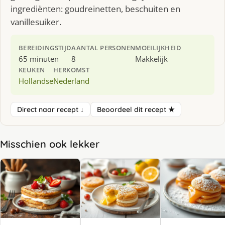
ingrediënten: goudreinetten, beschuiten en
vanillesuiker.
BEREIDINGSTIJD
AANTAL PERSONEN
MOEILIJKHEID
65 minuten
8
Makkelijk
KEUKEN
HERKOMST
Hollandse
Nederland
Direct naar recept ↓
Beoordeel dit recept ★
Misschien ook lekker