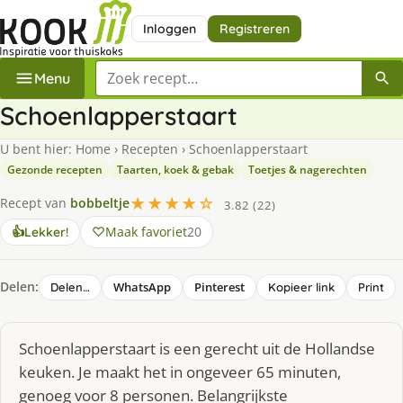
Inloggen
Registreren
Zoek een recept
Menu
Schoenlapperstaart
U bent hier:
Home
›
Recepten
›
Schoenlapperstaart
Gezonde recepten
Taarten, koek & gebak
Toetjes & nagerechten
★★★★☆
Recept van
bobbeltje
3.82 (22)
Maak favoriet
20
👍
Lekker!
Delen:
WhatsApp
Pinterest
Delen…
Kopieer link
Print
Schoenlapperstaart is een gerecht uit de Hollandse
keuken. Je maakt het in ongeveer 65 minuten,
genoeg voor 8 personen. Belangrijkste