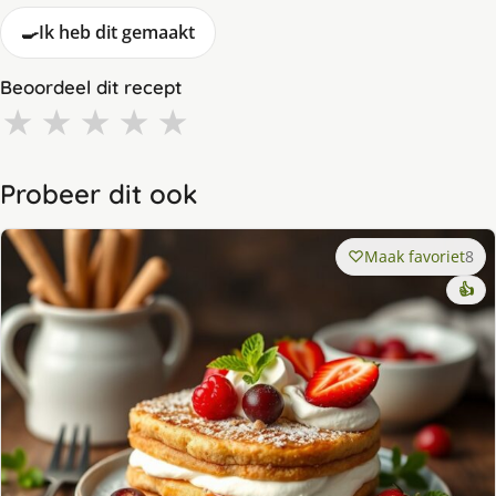
🍳
Ik heb dit gemaakt
Beoordeel dit recept
★
★
★
★
★
Probeer dit ook
Maak favoriet
8
👍