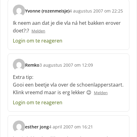
Yvonne (rozenmeisje)
4 augustus 2007 om 22:25
s
c
Ik neem aan dat je die vla ná het bakken erover
h
doet?:?
Melden
r
e
Login om te reageren
e
f
:
Remko
3 augustus 2007 om 12:09
s
c
Extra tip:
h
Gooi een beetje vla over de schoenlapperstaart.
r
Klink vreemd maar is erg lekker 😉
Melden
e
e
Login om te reageren
f
:
esther jong
4 april 2007 om 16:21
s
c