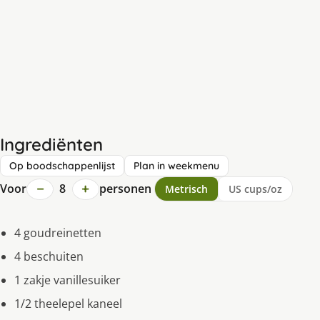
Ingrediënten
Op boodschappenlijst
Plan in weekmenu
−
+
Voor
8
personen
Metrisch
US cups/oz
4 goudreinetten
4 beschuiten
1 zakje vanillesuiker
1/2 theelepel kaneel