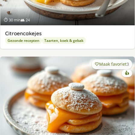
⏱ 30 min
👥 24
Citroencakejes
Gezonde recepten
Taarten, koek & gebak
Maak favoriet
3
👍