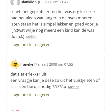
.slankiie.
9 juli 2008 om 21:47
s
c
ik heb het geprobeert en het was erg lekker ik
h
had het aleen wat langer in de oven moeten
r
laten staan het is simpel lekker en goed voor je
e
lijn;)wat wil je nog meer.! een kind kan de was
e
f
doen.!;)
Melden
:
Login om te reageren
franeke
17 maart 2008 om 07:55
s
c
dat ziet erlekker uit!
h
een vraagje kan je deze zo uit het vuistje eten of
r
is er een bordje nodig ??????:p
Melden
e
e
Login om te reageren
f
: