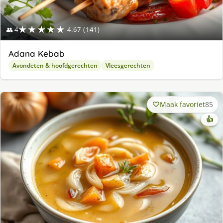
★★★★★
👥 4
4.67 (141)
Adana Kebab
Avondeten & hoofdgerechten
Vleesgerechten
Maak favoriet
85
👍