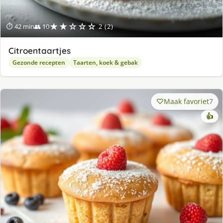
★★☆☆☆
⏱ 42 min
👥 10
2 (2)
Citroentaartjes
Gezonde recepten
Taarten, koek & gebak
Maak favoriet
7
👍