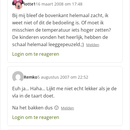
lotte1
16 maart 2008 om 17:48
s
c
Bij mij bleef de bovenkant helemaal zacht, ik
h
weet niet of dit de bedoeling is. Of moet ik
r
misschien de temperatuur iets hoger zetten?
e
De kinderen vonden het heerlijk, hebben de
e
f
schaal helemaal leeggepeuzeld.;)
Melden
:
Login om te reageren
Remko
5 augustus 2007 om 22:52
s
c
Euh ja… Haha… Lijkt me niet echt lekker als je de
h
vla in de taart doet.
r
e
Na het bakken dus 🙂
Melden
e
f
Login om te reageren
: