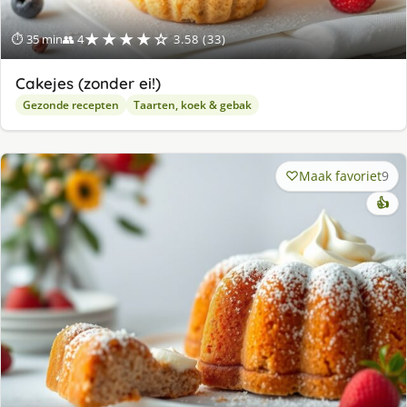
★★★★☆
⏱ 35 min
👥 4
3.58 (33)
Cakejes (zonder ei!)
Gezonde recepten
Taarten, koek & gebak
Maak favoriet
9
👍