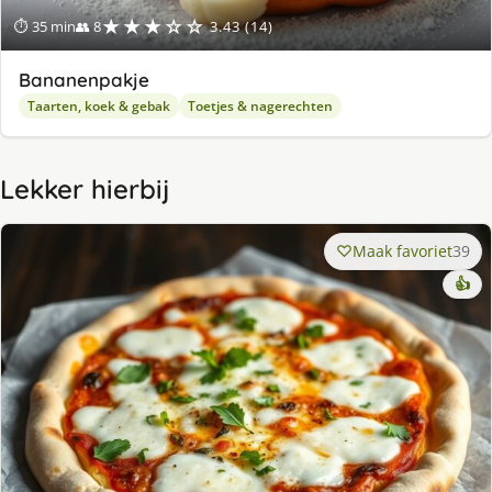
★★★☆☆
⏱ 35 min
👥 8
3.43 (14)
Bananenpakje
Taarten, koek & gebak
Toetjes & nagerechten
Lekker hierbij
Maak favoriet
39
👍