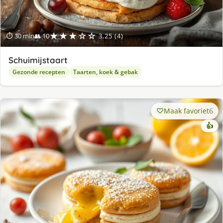
★★★☆☆
⏱ 30 min
👥 10
3.25 (4)
Schuimijstaart
Gezonde recepten
Taarten, koek & gebak
Maak favoriet
6
👍