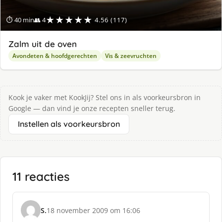
★★★★★
⏱ 40 min
👥 4
4.56 (117)
Zalm uit de oven
Avondeten & hoofdgerechten
Vis & zeevruchten
Kook je vaker met KookJij? Stel ons in als voorkeursbron in
Google — dan vind je onze recepten sneller terug.
Instellen als voorkeursbron
11 reacties
S.
18 november 2009 om 16:06
s