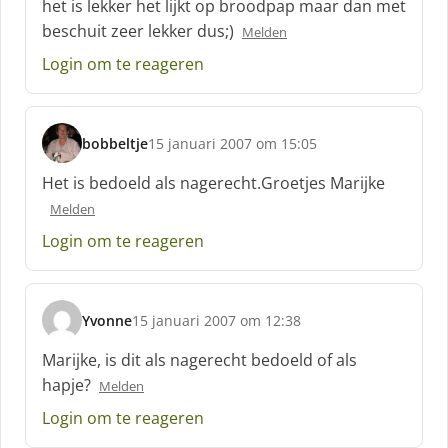
het is lekker het lijkt op broodpap maar dan met
h
beschuit zeer lekker dus;)
Melden
r
e
Login om te reageren
e
f
:
bobbeltje
15 januari 2007 om 15:05
s
c
Het is bedoeld als nagerecht.Groetjes Marijke
h
Melden
r
e
Login om te reageren
e
f
:
Yvonne
15 januari 2007 om 12:38
s
c
Marijke, is dit als nagerecht bedoeld of als
h
hapje?
Melden
r
e
Login om te reageren
e