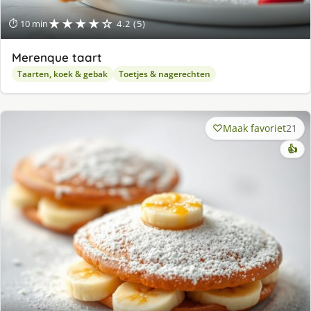
★★★★☆
⏱ 10 min
4.2 (5)
Merenque taart
Taarten, koek & gebak
Toetjes & nagerechten
Maak favoriet
21
👍