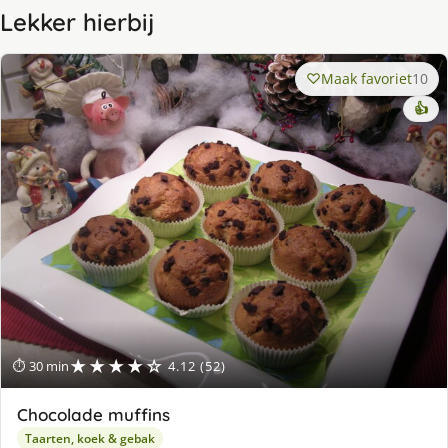
Lekker hierbij
Maak favoriet
10
👍
★★★★☆
⏱ 30 min
4.12 (52)
Chocolade muffins
Taarten, koek & gebak