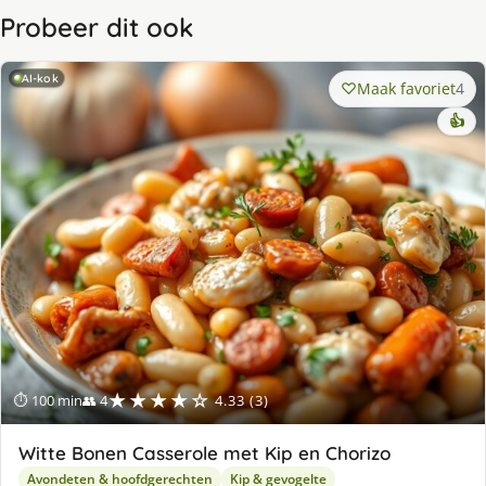
Probeer dit ook
AI-kok
Maak favoriet
4
👍
★★★★☆
⏱ 100 min
👥 4
4.33 (3)
Witte Bonen Casserole met Kip en Chorizo
Avondeten & hoofdgerechten
Kip & gevogelte