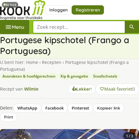
AI-kok
Inloggen
Registreren
Zoek een recept
Menu
Portugese kipschotel (Frango a
Portuguesa)
U bent hier:
Home
›
Recepten
›
Portugese kipschotel (Frango a
Portuguesa)
Avondeten & hoofdgerechten
Kip & gevogelte
Stoofschotels
Maak favoriet
0
Recept van
Wilmie
👍
Lekker!
Delen:
WhatsApp
Facebook
Pinterest
Kopieer link
Print
1
/ 3