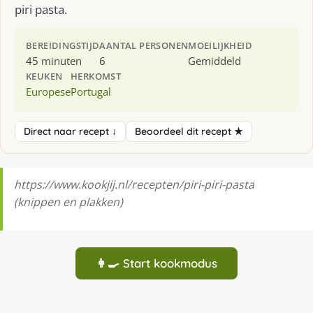
piri pasta.
BEREIDINGSTIJD
AANTAL PERSONEN
MOEILIJKHEID
45 minuten
6
Gemiddeld
KEUKEN
HERKOMST
Europese
Portugal
Direct naar recept ↓
Beoordeel dit recept ★
https://www.kookjij.nl/recepten/piri-piri-pasta
(knippen en plakken)
👩‍🍳 Start kookmodus