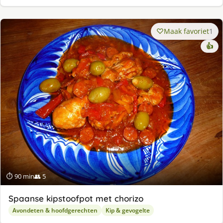
Maak favoriet
1
👍
⏱ 90 min
👥 5
Spaanse kipstoofpot met chorizo
Avondeten & hoofdgerechten
Kip & gevogelte