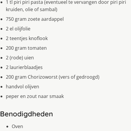
1 tl piri piri pasta (eventueel te vervangen door piri piri
kruiden, olie of sambal)
750 gram zoete aardappel
2 el olijfolie
2 teentjes knoflook
200 gram tomaten
2 (rode) uien
2 laurierblaadjes
200 gram Chorizoworst (vers of gedroogd)
handvol olijven
peper en zout naar smaak
Benodigdheden
Oven