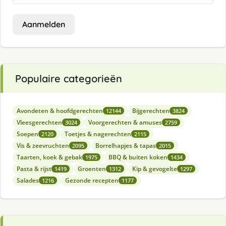
Aanmelden
Populaire categorieën
Avondeten & hoofdgerechten
Bijgerechten
12144
3824
Vleesgerechten
Voorgerechten & amuses
3024
2759
Soepen
Toetjes & nagerechten
2120
2115
Vis & zeevruchten
Borrelhapjes & tapas
2095
2015
Taarten, koek & gebak
BBQ & buiten koken
1975
1434
Pasta & rijst
Groenten
Kip & gevogelte
1419
1312
1297
Salades
Gezonde recepten
1216
1177