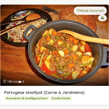
Maak favoriet
0
👍
⏱ 180 min
👥 4
Portugese stoofpot (Carne à Jardineira)
Avondeten & hoofdgerechten
Stoofschotels