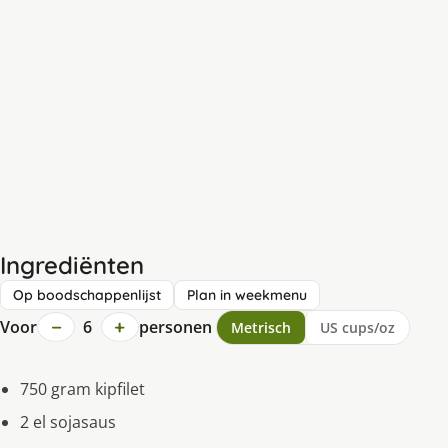
Ingrediënten
Op boodschappenlijst
Plan in weekmenu
−
+
Voor
6
personen
Metrisch
US cups/oz
750 gram kipfilet
2 el sojasaus