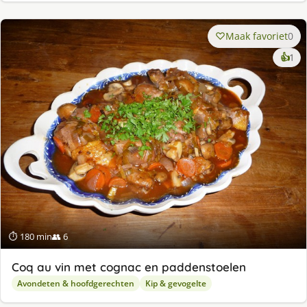
Maak favoriet
0
ke
👍
1
lek
ge
⏱ 180 min
👥 6
Coq au vin met cognac en paddenstoelen
Avondeten & hoofdgerechten
Kip & gevogelte