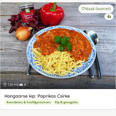
Maak favoriet
0
👍
⏱ 120 min
👥 4
Hongaarse kip: Paprikas Csirke
Avondeten & hoofdgerechten
Kip & gevogelte