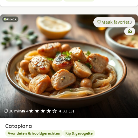
AI-kok
Maak favoriet
3
👍
★★★★☆
⏱ 30 min
👥 4
4.33 (3)
Cataplana
Avondeten & hoofdgerechten
Kip & gevogelte