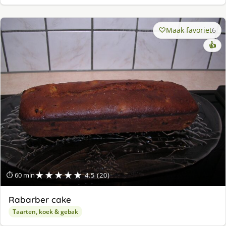
Maak favoriet
6
👍
★★★★★
⏱ 60 min
4.5 (20)
Rabarber cake
Taarten, koek & gebak