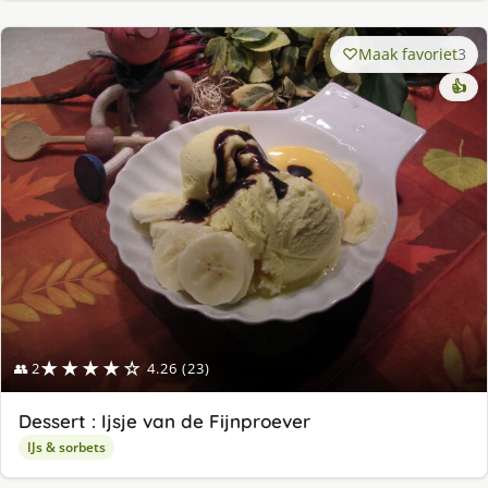
Maak favoriet
3
👍
★★★★☆
👥 2
4.26 (23)
Dessert : Ijsje van de Fijnproever
IJs & sorbets