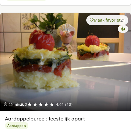
Maak favoriet
21
👍
★★★★★
⏱ 25 min
👥 2
4.61 (18)
Aardappelpuree : feestelijk apart
Aardappels