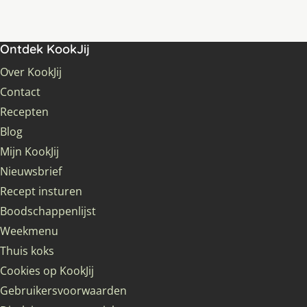
Ontdek KookJij
Over KookJij
Contact
Recepten
Blog
Mijn KookJij
Nieuwsbrief
Recept insturen
Boodschappenlijst
Weekmenu
Thuis koks
Cookies op KookJij
Gebruikersvoorwaarden