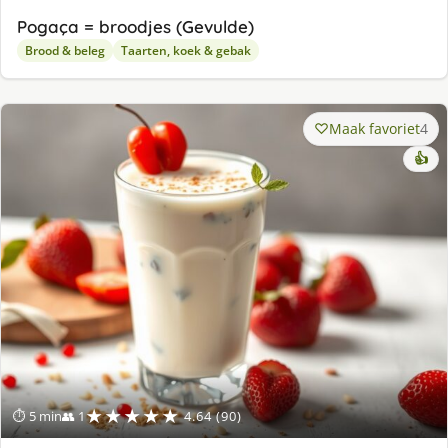
Pogaça = broodjes (Gevulde)
Brood & beleg
Taarten, koek & gebak
Maak favoriet
4
👍
★★★★★
⏱ 5 min
👥 1
4.64 (90)