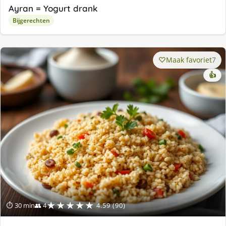
Ayran = Yogurt drank
Bijgerechten
Maak favoriet
7
👍
★★★★★
⏱ 30 min
👥 4
4.59 (90)