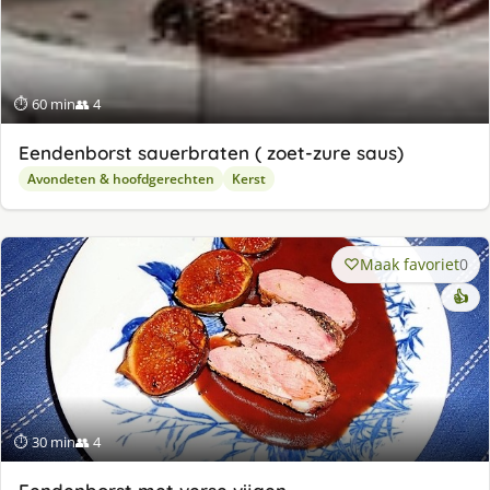
⏱ 60 min
👥 4
Eendenborst sauerbraten ( zoet-zure saus)
Avondeten & hoofdgerechten
Kerst
Maak favoriet
0
👍
⏱ 30 min
👥 4