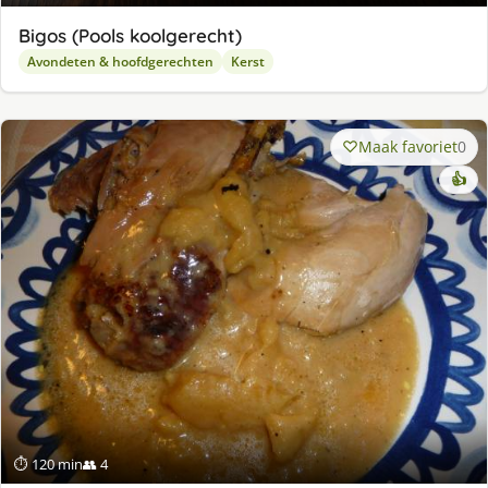
Bigos (Pools koolgerecht)
Avondeten & hoofdgerechten
Kerst
Maak favoriet
0
👍
⏱ 120 min
👥 4