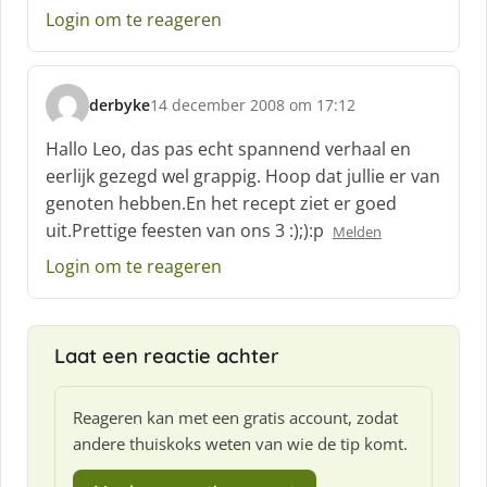
e
Login om te reageren
f
:
derbyke
14 december 2008 om 17:12
s
c
Hallo Leo, das pas echt spannend verhaal en
h
eerlijk gezegd wel grappig. Hoop dat jullie er van
r
genoten hebben.En het recept ziet er goed
e
uit.Prettige feesten van ons 3 :);):p
e
Melden
f
Login om te reageren
:
Laat een reactie achter
Reageren kan met een gratis account, zodat
andere thuiskoks weten van wie de tip komt.