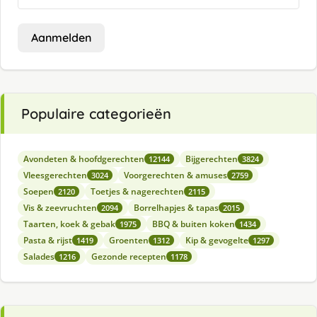
Aanmelden
Populaire categorieën
Avondeten & hoofdgerechten
Bijgerechten
12144
3824
Vleesgerechten
Voorgerechten & amuses
3024
2759
Soepen
Toetjes & nagerechten
2120
2115
Vis & zeevruchten
Borrelhapjes & tapas
2094
2015
Taarten, koek & gebak
BBQ & buiten koken
1975
1434
Pasta & rijst
Groenten
Kip & gevogelte
1419
1312
1297
Salades
Gezonde recepten
1216
1178