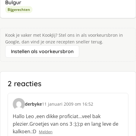
Bulgur
Bijgerechten
Kook je vaker met KookJij? Stel ons in als voorkeursbron in
Google, dan vind je onze recepten sneller terug.
Instellen als voorkeursbron
2 reacties
derbyke
11 januari 2009 om 16:52
s
c
Hallo Leo ,een dikke proficiat…veel bak
h
plezier.Groetjes van ons 3 :);):p en lang leve de
r
kalkoen.:D
Melden
e