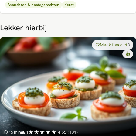
Avondeten & hoofdgerechten
Kerst
Lekker hierbij
Maak favoriet
8
👍
★★★★★
⏱ 15 min
👥 4
4.65 (101)