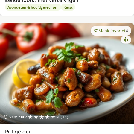
Eendenborst met verse vijgen
Avondeten & hoofdgerechten
Kerst
Maak favoriet
4
👍
★★★★☆
⏱ 60 min
👥 4
4 (11)
Pittige duif