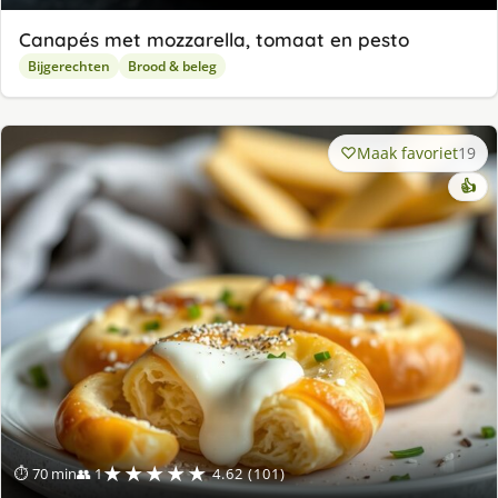
Canapés met mozzarella, tomaat en pesto
Bijgerechten
Brood & beleg
Maak favoriet
19
👍
★★★★★
⏱ 70 min
👥 1
4.62 (101)