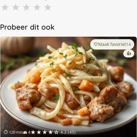
★
★
★
★
★
Probeer dit ook
Maak favoriet
14
👍
★★★★☆
⏱ 120 min
👥 4
4.2 (45)