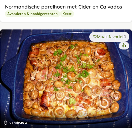
Normandische parelhoen met Cider en Calvados
Avondeten & hoofdgerechten
Kerst
Maak favoriet
0
👍
⏱ 60 min
👥 4