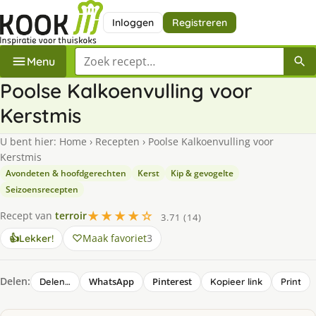
Inloggen
Registreren
Zoek een recept
Menu
Poolse Kalkoenvulling voor
Kerstmis
U bent hier:
Home
›
Recepten
›
Poolse Kalkoenvulling voor
Kerstmis
Avondeten & hoofdgerechten
Kerst
Kip & gevogelte
Seizoensrecepten
★★★★☆
Recept van
terroir
3.71 (14)
Maak favoriet
3
👍
Lekker!
Delen:
WhatsApp
Pinterest
Delen…
Kopieer link
Print