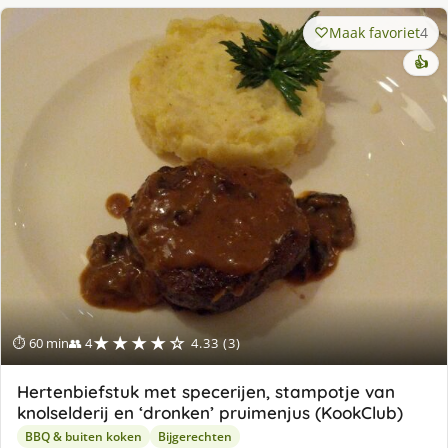
Maak favoriet
4
👍
★★★★☆
⏱ 60 min
👥 4
4.33 (3)
Hertenbiefstuk met specerijen, stampotje van
knolselderij en ‘dronken’ pruimenjus (KookClub)
BBQ & buiten koken
Bijgerechten