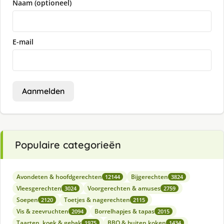
Naam (optioneel)
E-mail
Aanmelden
Populaire categorieën
Avondeten & hoofdgerechten
Bijgerechten
12144
3824
Vleesgerechten
Voorgerechten & amuses
3024
2759
Soepen
Toetjes & nagerechten
2120
2115
Vis & zeevruchten
Borrelhapjes & tapas
2094
2015
Taarten, koek & gebak
BBQ & buiten koken
1975
1434