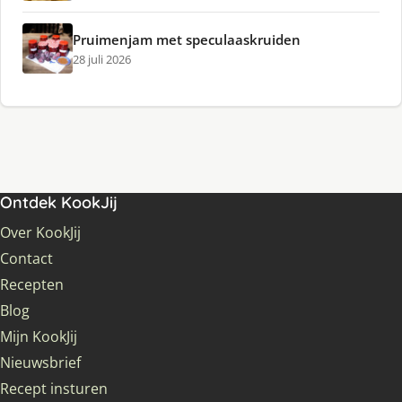
Pruimenjam met speculaaskruiden
28 juli 2026
Ontdek KookJij
Over KookJij
Contact
Recepten
Blog
Mijn KookJij
Nieuwsbrief
Recept insturen