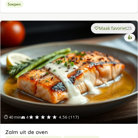
Soepen
Maak favoriet
25
👍
★★★★★
⏱ 40 min
👥 4
4.56 (117)
Zalm uit de oven