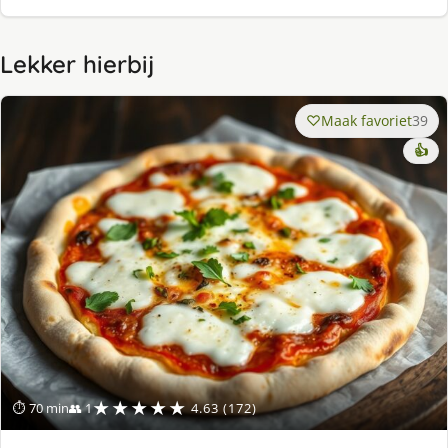
Lekker hierbij
Maak favoriet
39
👍
★★★★★
⏱ 70 min
👥 1
4.63 (172)