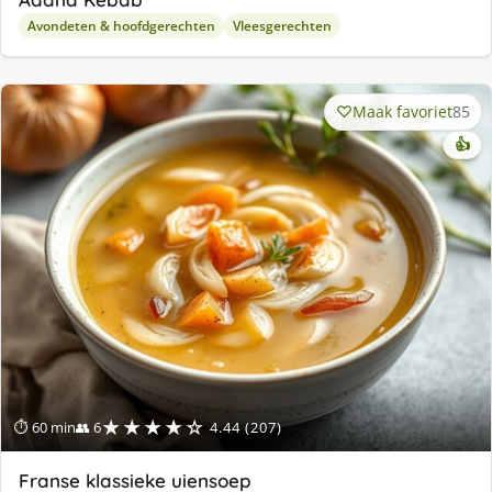
Avondeten & hoofdgerechten
Vleesgerechten
Maak favoriet
85
👍
★★★★☆
⏱ 60 min
👥 6
4.44 (207)
Franse klassieke uiensoep