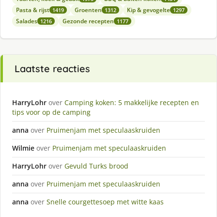
Pasta & rijst
Groenten
Kip & gevogelte
1419
1312
1297
Salades
Gezonde recepten
1216
1177
Laatste reacties
HarryLohr
over
Camping koken: 5 makkelijke recepten en
tips voor op de camping
anna
over
Pruimenjam met speculaaskruiden
Wilmie
over
Pruimenjam met speculaaskruiden
HarryLohr
over
Gevuld Turks brood
anna
over
Pruimenjam met speculaaskruiden
anna
over
Snelle courgettesoep met witte kaas