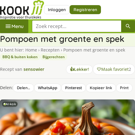
Inloggen
Registreren
Zoek een recept
Menu
Pompoen met groente en spek
U bent hier:
Home
›
Recepten
›
Pompoen met groente en spek
BBQ & buiten koken
Bijgerechten
Maak favoriet
2
Recept van
sensowier
👍
Lekker!
Delen:
WhatsApp
Pinterest
Delen…
Kopieer link
Print
AI-kok