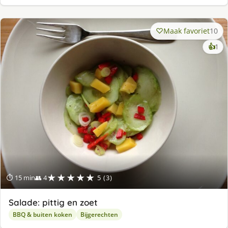
Maak favoriet
10
ke
👍
1
lek
ge
★★★★★
⏱ 15 min
👥 4
5 (3)
Salade: pittig en zoet
BBQ & buiten koken
Bijgerechten