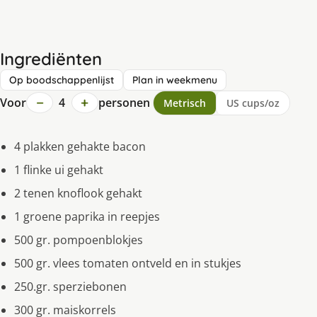
Ingrediënten
Op boodschappenlijst
Plan in weekmenu
−
+
Voor
4
personen
Metrisch
US cups/oz
4 plakken gehakte bacon
1 flinke ui gehakt
2 tenen knoflook gehakt
1 groene paprika in reepjes
500 gr. pompoenblokjes
500 gr. vlees tomaten ontveld en in stukjes
250.gr. sperziebonen
300 gr. maiskorrels