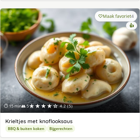
Maak favoriet
4
👍
★★★★☆
⏱ 15 min
👥 5
4.2 (5)
Krieltjes met knoflooksaus
BBQ & buiten koken
Bijgerechten