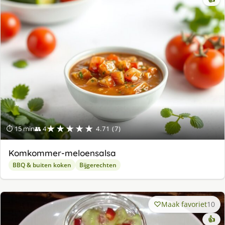
★★★★★
⏱ 15 min
👥 4
4.71 (7)
Komkommer-meloensalsa
BBQ & buiten koken
Bijgerechten
Maak favoriet
10
👍