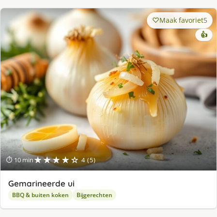
Maak favoriet
5
👍
★★★★☆
⏱ 10 min
4 (5)
Gemarineerde ui
BBQ & buiten koken
Bijgerechten