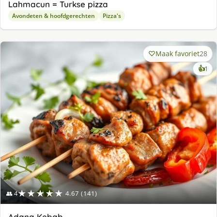
Lahmacun = Turkse pizza
Avondeten & hoofdgerechten
Pizza's
Maak favoriet
28
ke
👍
1
lek
ge
★★★★★
👥 4
4.67 (141)
Adana Kebab