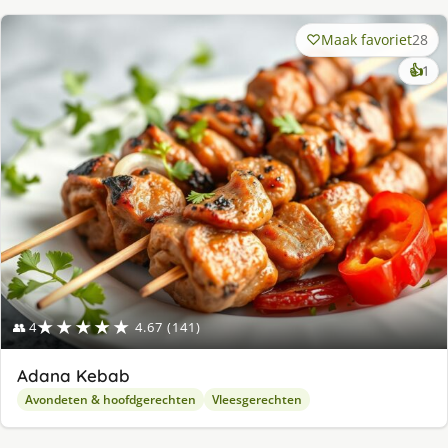
Maak favoriet
28
ke
👍
1
lek
ge
★★★★★
👥 4
4.67 (141)
Adana Kebab
Avondeten & hoofdgerechten
Vleesgerechten