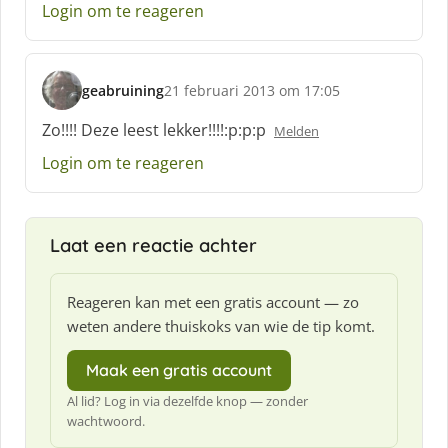
Login om te reageren
r
e
e
f
geabruining
21 februari 2013 om 17:05
:
s
c
Zo!!!! Deze leest lekker!!!!:p:p:p
Melden
h
Login om te reageren
r
e
e
f
Laat een reactie achter
:
Reageren kan met een gratis account — zo
weten andere thuiskoks van wie de tip komt.
Maak een gratis account
Al lid? Log in via dezelfde knop — zonder
wachtwoord.