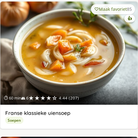
Maak favoriet
85
👍
★★★★☆
⏱ 60 min
👥 6
4.44 (207)
Franse klassieke uiensoep
Soepen