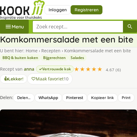
Inloggen
Registreren
Zoek een recept
Menu
Komkommersalade met een bite
U bent hier:
Home
›
Recepten
›
Komkommersalade met een bite
BBQ & buiten koken
Bijgerechten
Salades
★★★★★
Recept van
anna
Vertrouwde kok
4.67 (6)
Maak favoriet
10
👍
Lekker!
Delen:
WhatsApp
Pinterest
Delen…
Kopieer link
Print