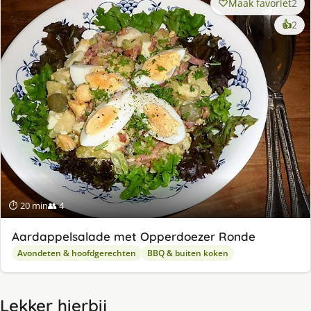
Maak favoriet
2
ke
👍
2
lek
ge
⏱ 20 min
👥 4
Aardappelsalade met Opperdoezer Ronde
Avondeten & hoofdgerechten
BBQ & buiten koken
Lekker hierbij