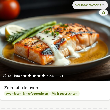
Maak favoriet
25
👍
★★★★★
⏱ 40 min
👥 4
4.56 (117)
Zalm uit de oven
Avondeten & hoofdgerechten
Vis & zeevruchten