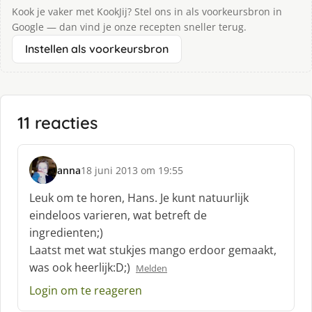
Kook je vaker met KookJij? Stel ons in als voorkeursbron in
Google — dan vind je onze recepten sneller terug.
Instellen als voorkeursbron
11 reacties
anna
18 juni 2013 om 19:55
s
c
Leuk om te horen, Hans. Je kunt natuurlijk
h
eindeloos varieren, wat betreft de
r
ingredienten;)
e
Laatst met wat stukjes mango erdoor gemaakt,
e
f
was ook heerlijk:D;)
Melden
:
Login om te reageren