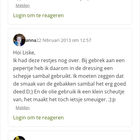
Melden
e
e
Login om te reageren
f
:
anna
22 februari 2013 om 12:57
s
c
Hoi Liske,
h
Ik had deze restjes nog over. Bij gebrek aan een
r
pepertje heb ik daarom in de dressing een
e
schepje sambal gebruikt. Ik moeten zeggen dat
e
f
de smaak van de gebakken sambal het erg goed
:
deed:D;) En de olie gebruik ik een klein scheutje
van, het maakt het toch ietsje smeuiger. ;):p
Melden
Login om te reageren