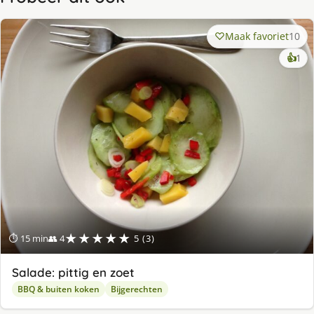
Maak favoriet
10
ke
👍
1
lek
ge
★★★★★
⏱ 15 min
👥 4
5 (3)
Salade: pittig en zoet
BBQ & buiten koken
Bijgerechten