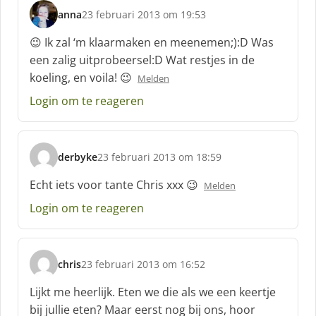
anna
23 februari 2013 om 19:53
s
c
😉 Ik zal ‘m klaarmaken en meenemen;):D Was
h
een zalig uitprobeersel:D Wat restjes in de
r
koeling, en voila! 😉
Melden
e
e
Login om te reageren
f
:
derbyke
23 februari 2013 om 18:59
s
c
Echt iets voor tante Chris xxx 😉
Melden
h
Login om te reageren
r
e
e
f
chris
23 februari 2013 om 16:52
:
s
c
Lijkt me heerlijk. Eten we die als we een keertje
h
bij jullie eten? Maar eerst nog bij ons, hoor
r