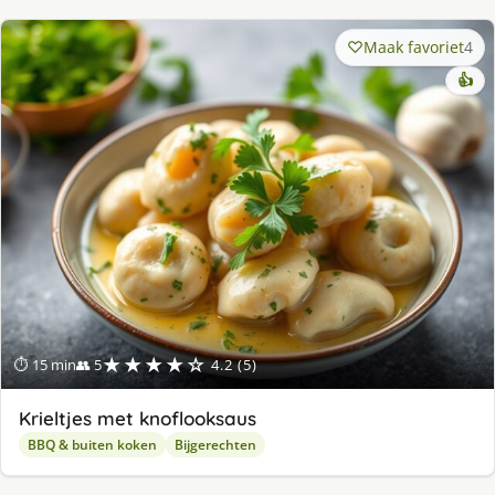
Maak favoriet
4
👍
★★★★☆
⏱ 15 min
👥 5
4.2 (5)
Krieltjes met knoflooksaus
BBQ & buiten koken
Bijgerechten