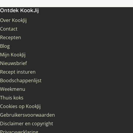
Ontdek KookJij
Over KookJij
Contact
Recepten
Blog
Mijn KookJij
Nieuwsbrief
Recept insturen
Boodschappenlijst
Weekmenu
Thuis koks
Cookies op KookJij
Gebruikersvoorwaarden
Disclaimer en copyright
Privacyverklaring