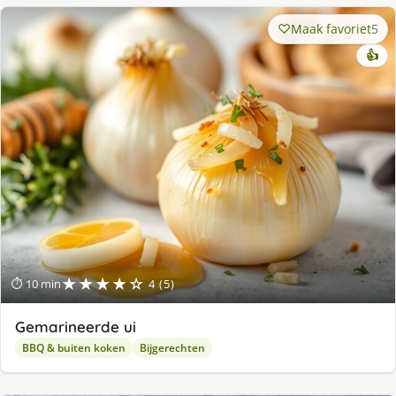
Maak favoriet
5
👍
★★★★☆
⏱ 10 min
4 (5)
Gemarineerde ui
BBQ & buiten koken
Bijgerechten