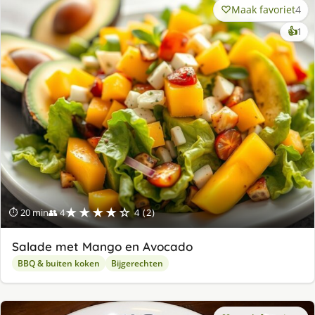
Maak favoriet
4
ke
👍
1
lek
ge
★★★★☆
⏱ 20 min
👥 4
4 (2)
Salade met Mango en Avocado
BBQ & buiten koken
Bijgerechten