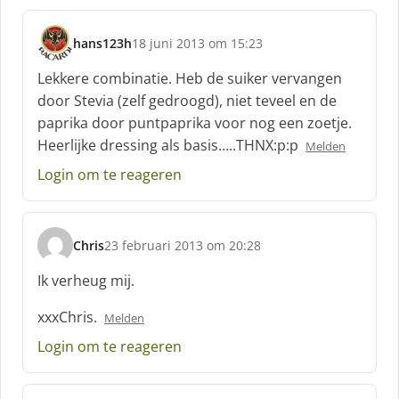
hans123h
18 juni 2013 om 15:23
s
c
Lekkere combinatie. Heb de suiker vervangen
h
door Stevia (zelf gedroogd), niet teveel en de
r
paprika door puntpaprika voor nog een zoetje.
e
Heerlijke dressing als basis…..THNX:p:p
e
Melden
f
Login om te reageren
:
Chris
23 februari 2013 om 20:28
s
c
Ik verheug mij.
h
r
xxxChris.
Melden
e
Login om te reageren
e
f
: