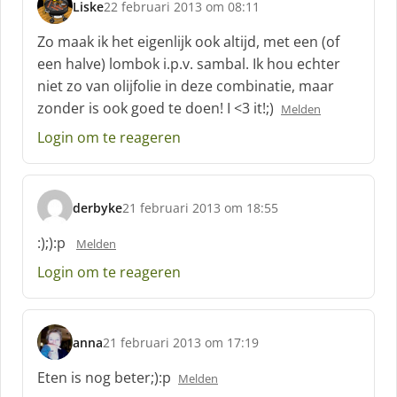
Liske
22 februari 2013 om 08:11
s
c
Zo maak ik het eigenlijk ook altijd, met een (of
h
een halve) lombok i.p.v. sambal. Ik hou echter
r
niet zo van olijfolie in deze combinatie, maar
e
zonder is ook goed te doen! I <3 it!;)
e
Melden
f
Login om te reageren
:
derbyke
21 februari 2013 om 18:55
s
c
:);):p
Melden
h
Login om te reageren
r
e
e
f
anna
21 februari 2013 om 17:19
:
s
c
Eten is nog beter;):p
Melden
h