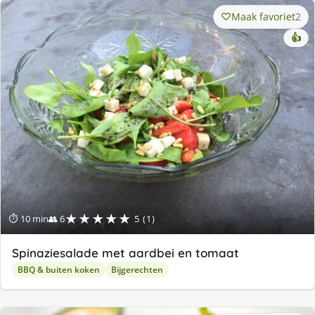
Maak favoriet
2
👍
★★★★★
⏱ 10 min
👥 6
5 (1)
Spinaziesalade met aardbei en tomaat
BBQ & buiten koken
Bijgerechten