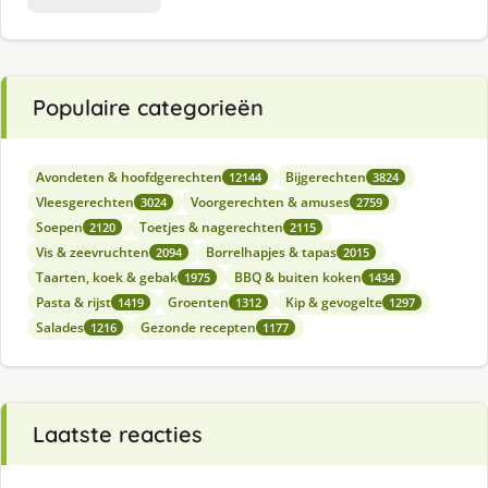
Populaire categorieën
Avondeten & hoofdgerechten
Bijgerechten
12144
3824
Vleesgerechten
Voorgerechten & amuses
3024
2759
Soepen
Toetjes & nagerechten
2120
2115
Vis & zeevruchten
Borrelhapjes & tapas
2094
2015
Taarten, koek & gebak
BBQ & buiten koken
1975
1434
Pasta & rijst
Groenten
Kip & gevogelte
1419
1312
1297
Salades
Gezonde recepten
1216
1177
Laatste reacties