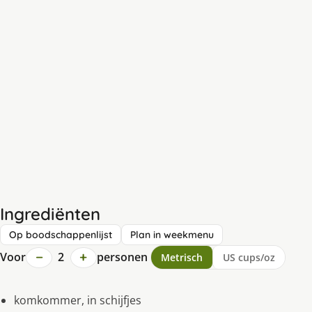
Ingrediënten
Op boodschappenlijst
Plan in weekmenu
−
+
Voor
2
personen
Metrisch
US cups/oz
komkommer, in schijfjes