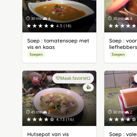
⏱ 30 min
👥 4
⏱ 30 min
👥 4
★★★★★
★★★★★
4.5 (18)
Soep : tomatensoep met
Soep : voo
vis en kaas
liefhebber
Soepen
Soepen
Maak favoriet
2
👍
⏱ 45 min
👥 2
⏱ 30 min
👥 2
★★★★☆
★★★★☆
4.13 (16)
Hutsepot van vis
Soep : vale