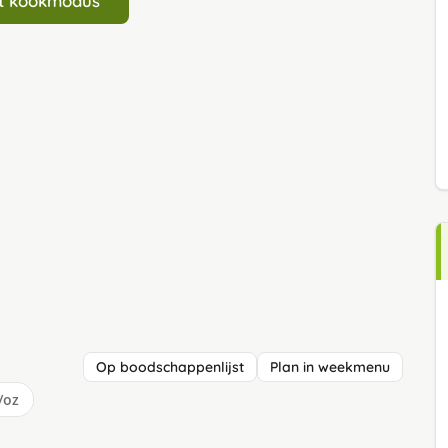
art kookmodus
Op boodschappenlijst
Plan in weekmenu
/oz