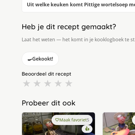
Uit welke keuken komt Pittige wortelsoep m
Heb je dit recept gemaakt?
Laat het weten — het komt in je kooklogboek te s
🍳
Gekookt!
Beoordeel dit recept
★
★
★
★
★
Probeer dit ook
Maak favoriet
5
👍