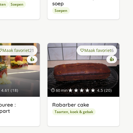
soep
pten
Soepen
Soepen
Maak favoriet
21
Maak favoriet
6
👍
👍
★★★★★
4.61 (18)
⏱ 60 min
4.5 (20)
uree :
Rabarber cake
apart
Taarten, koek & gebak