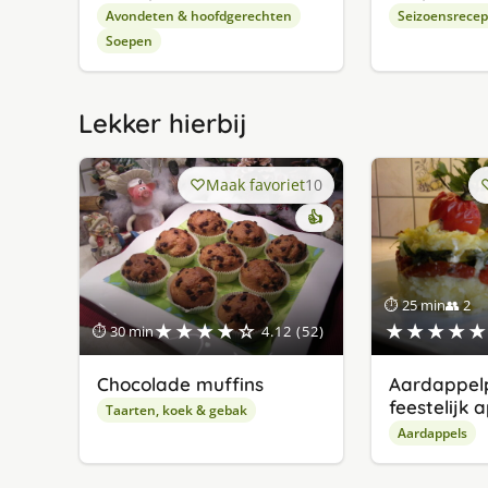
Avondeten & hoofdgerechten
Seizoensrece
Soepen
Lekker hierbij
Maak favoriet
10
👍
⏱ 25 min
👥 2
★★★★☆
★★★★★
⏱ 30 min
4.12 (52)
Chocolade muffins
Aardappelp
feestelijk 
Taarten, koek & gebak
Aardappels