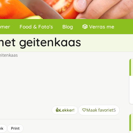
omer
Food & Foto’s
Blog
🎲 Verras me
met geitenkaas
eitenkaas
Maak favoriet
5
👍
Lekker!
nk
Print