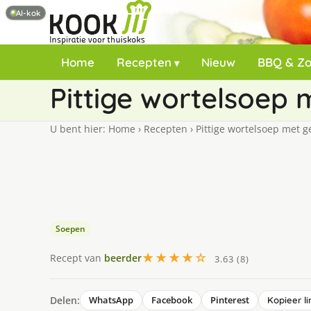
AI-kok
Home
Recepten
Nieuw
BBQ & Z
Pittige wortelsoep 
U bent hier:
Home
›
Recepten
›
Pittige wortelsoep met g
Soepen
★★★★☆
Recept van
beerder
3.63 (8)
Delen:
WhatsApp
Facebook
Pinterest
Kopieer li