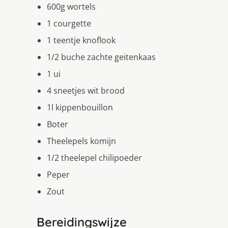
600g wortels
1 courgette
1 teentje knoflook
1/2 buche zachte geitenkaas
1 ui
4 sneetjes wit brood
1l kippenbouillon
Boter
Theelepels komijn
1/2 theelepel chilipoeder
Peper
Zout
Bereidingswijze