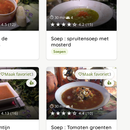
⏱ 30 min
👥 4
★★★★☆
4.5 (12)
4.2 (15)
r de
Soep : spruitensoep met
s
mosterd
Soepen
Maak favoriet
3
Maak favoriet
3
👍
👍
⏱ 30 min
👥 4
★★★★☆
4.13 (16)
4.4 (10)
ntijn
Soep : Tomaten groenten