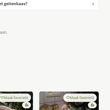
et geitenkaas?
taan.
Maak favoriet
6
Maak favoriet
8
👍
👍