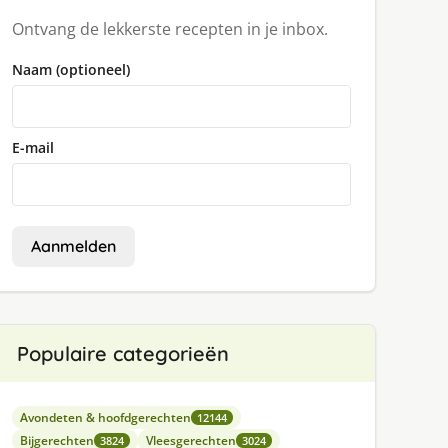
Ontvang de lekkerste recepten in je inbox.
Naam (optioneel)
E-mail
Aanmelden
Populaire categorieën
Avondeten & hoofdgerechten
12144
Bijgerechten
Vleesgerechten
3824
3024