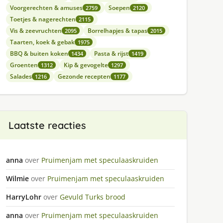
Voorgerechten & amuses
Soepen
2759
2120
Toetjes & nagerechten
2115
Vis & zeevruchten
Borrelhapjes & tapas
2095
2015
Taarten, koek & gebak
1975
BBQ & buiten koken
Pasta & rijst
1434
1419
Groenten
Kip & gevogelte
1312
1297
Salades
Gezonde recepten
1216
1177
Laatste reacties
anna
over
Pruimenjam met speculaaskruiden
Wilmie
over
Pruimenjam met speculaaskruiden
HarryLohr
over
Gevuld Turks brood
anna
over
Pruimenjam met speculaaskruiden