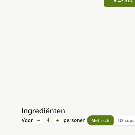
👩‍🍳 St
Ingrediënten
−
+
Voor
4
personen
Metrisch
US cups