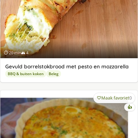
⏱ 20 min
👥 4
Gevuld borrelstokbrood met pesto en mozzarella
BBQ & buiten koken
Beleg
Maak favoriet
0
👍