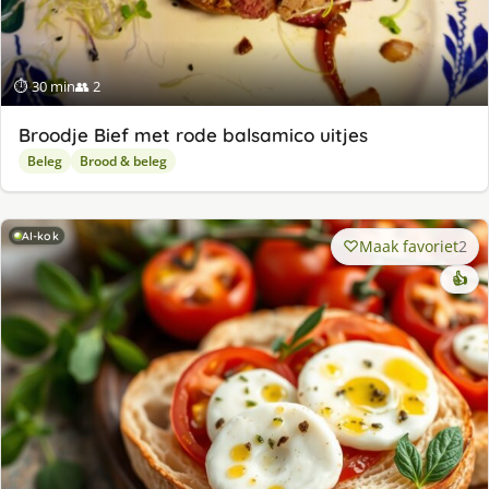
⏱ 30 min
👥 2
Broodje Bief met rode balsamico uitjes
Beleg
Brood & beleg
AI-kok
Maak favoriet
2
👍