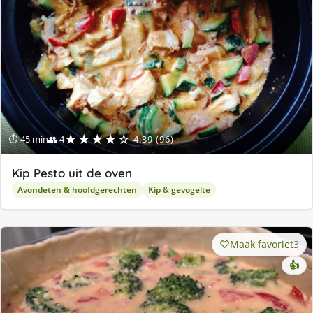
★★★★☆
⏱ 45 min
👥 4
4.39 (96)
Kip Pesto uit de oven
Avondeten & hoofdgerechten
Kip & gevogelte
Maak favoriet
3
👍