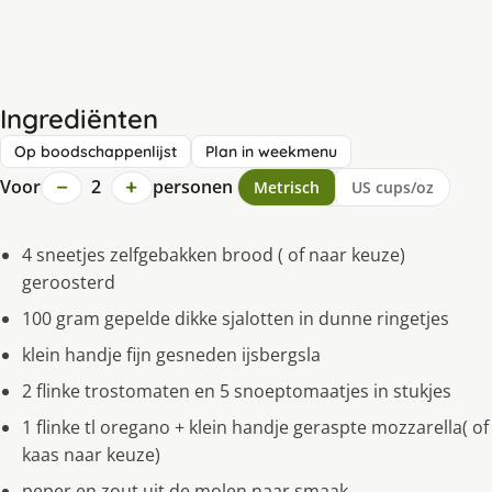
Ingrediënten
Op boodschappenlijst
Plan in weekmenu
−
+
Voor
2
personen
Metrisch
US cups/oz
4 sneetjes zelfgebakken brood ( of naar keuze)
geroosterd
100 gram gepelde dikke sjalotten in dunne ringetjes
klein handje fijn gesneden ijsbergsla
2 flinke trostomaten en 5 snoeptomaatjes in stukjes
1 flinke tl oregano + klein handje geraspte mozzarella( of
kaas naar keuze)
peper en zout uit de molen naar smaak