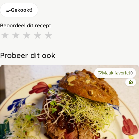
🍳
Gekookt!
Beoordeel dit recept
★
★
★
★
★
Probeer dit ook
Maak favoriet
0
👍