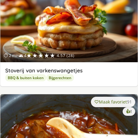
★★★★★
⏱ 2 min
👥 4
4.57 (28)
Stoverij van varkenswangetjes
BBQ & buiten koken
Bijgerechten
Maak favoriet
91
ke
👍
1
lek
ge