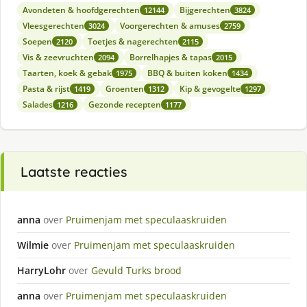
Avondeten & hoofdgerechten
Bijgerechten
12144
3824
Vleesgerechten
Voorgerechten & amuses
3024
2759
Soepen
Toetjes & nagerechten
2120
2115
Vis & zeevruchten
Borrelhapjes & tapas
2094
2015
Taarten, koek & gebak
BBQ & buiten koken
1975
1434
Pasta & rijst
Groenten
Kip & gevogelte
1419
1312
1297
Salades
Gezonde recepten
1216
1177
Laatste reacties
anna
over
Pruimenjam met speculaaskruiden
Wilmie
over
Pruimenjam met speculaaskruiden
HarryLohr
over
Gevuld Turks brood
anna
over
Pruimenjam met speculaaskruiden