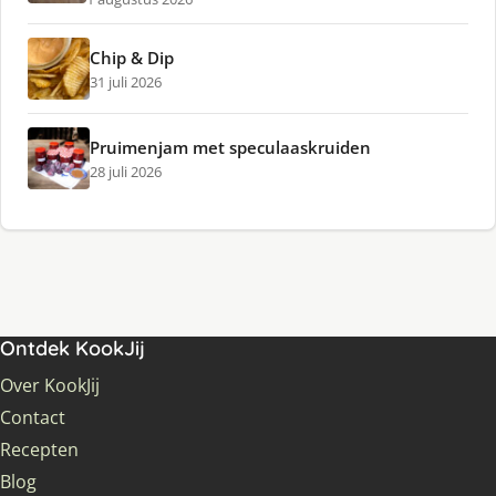
Chip & Dip
31 juli 2026
Pruimenjam met speculaaskruiden
28 juli 2026
Ontdek KookJij
Over KookJij
Contact
Recepten
Blog