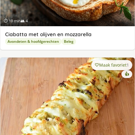
⏱ 10 min
👥 4
Ciabatta met olijven en mozzarella
Avondeten & hoofdgerechten
Beleg
Maak favoriet
1
👍