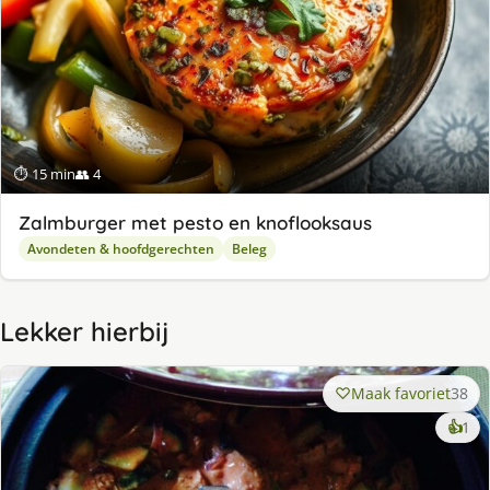
⏱ 15 min
👥 4
Zalmburger met pesto en knoflooksaus
Avondeten & hoofdgerechten
Beleg
Lekker hierbij
Maak favoriet
38
ke
👍
1
lek
ge