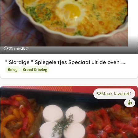
⏱ 25 min
👥 2
” Slordige ” Spiegeleitjes Speciaal uit de oven…..
Beleg
Brood & beleg
Maak favoriet
1
👍