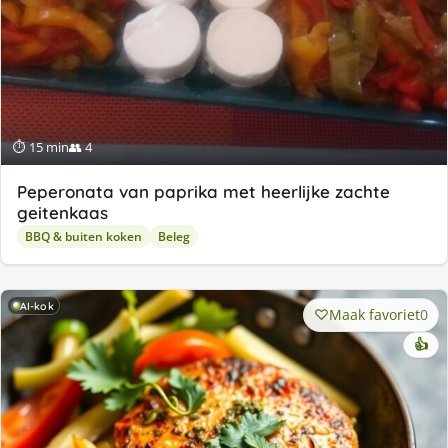
⏱ 15 min
👥 4
Peperonata van paprika met heerlijke zachte
geitenkaas
BBQ & buiten koken
Beleg
AI-kok
Maak favoriet
0
👍