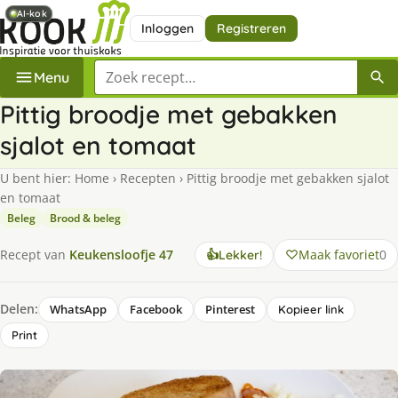
AI-kok
AI-kok
Inloggen
Registreren
Zoek een recept
Menu
Pittig broodje met gebakken
sjalot en tomaat
U bent hier:
Home
›
Recepten
›
Pittig broodje met gebakken sjalot
en tomaat
Beleg
Brood & beleg
Maak favoriet
0
Recept van
Keukensloofje 47
👍
Lekker!
Delen:
WhatsApp
Facebook
Pinterest
Kopieer link
Print