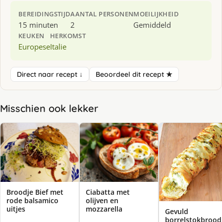
BEREIDINGSTIJD
AANTAL PERSONEN
MOEILIJKHEID
15 minuten
2
Gemiddeld
KEUKEN
HERKOMST
Europese
Italie
Direct naar recept ↓
Beoordeel dit recept ★
Misschien ook lekker
Broodje Bief met
Ciabatta met
rode balsamico
olijven en
uitjes
mozzarella
Gevuld
borrelstokbrood