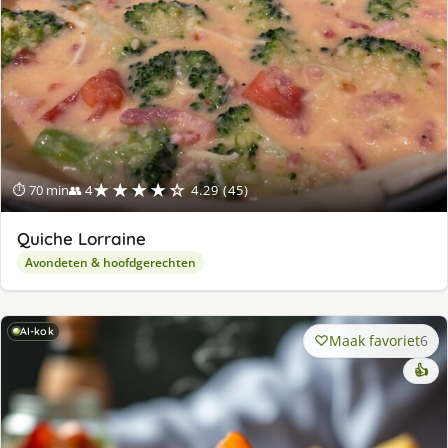
★★★★☆
⏱ 70 min
👥 4
4.29 (45)
Quiche Lorraine
Avondeten & hoofdgerechten
AI-kok
Maak favoriet
6
👍