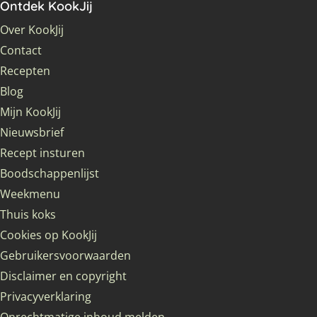
Ontdek KookJij
Over KookJij
Contact
Recepten
Blog
Mijn KookJij
Nieuwsbrief
Recept insturen
Boodschappenlijst
Weekmenu
Thuis koks
Cookies op KookJij
Gebruikersvoorwaarden
Disclaimer en copyright
Privacyverklaring
Onrechtmatige inhoud melden