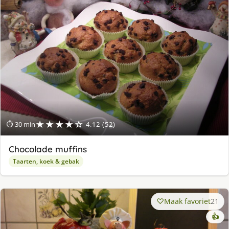
★★★★☆
⏱ 30 min
4.12 (52)
Chocolade muffins
Taarten, koek & gebak
Maak favoriet
21
👍