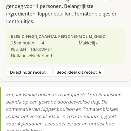
genoeg voor 4 personen. Belangrijkste
ingrediënten: Kippenbouillon, Tomatenblokjes en
Lente-uitjes.
BEREIDINGSTIJD
AANTAL PERSONEN
MOEILIJKHEID
15 minuten
4
Makkelijk
KEUKEN
HERKOMST
Hollandse
Nederland
Direct naar recept ↓
Beoordeel dit recept ★
Er gaat weinig boven een dampende kom Pindasoep
blanda op een gewone doordeweekse dag. De
combinatie van Kippenbouillon en Tomatenblokjes
maakt het verschil. Klaar in zo'n 15 minuten, goed
voor 4 personen. Lees snel verder en ontdek hoe
eenvoudig het is.