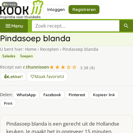
AI-kok
Inloggen
Registreren
Zoek een recept
Menu
Pindasoep blanda
U bent hier:
Home
›
Recepten
›
Pindasoep blanda
Salades
Soepen
★★★☆☆
Recept van
r.thunnissen
3.38 (8)
Maak favoriet
4
👍
Lekker!
Delen:
WhatsApp
Facebook
Pinterest
Kopieer link
Print
Pindasoep blanda is een gerecht uit de Hollandse
keuken. Je maakt het in ongeveer 15 minuten,