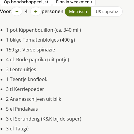
Op boodschappenlijst
Plan in weekmenu
−
+
Voor
4
personen
Metrisch
US cups/oz
1 pot Kippenbouillon (ca. 340 ml.)
1 blikje Tomatenblokjes (400 g)
150 gr. Verse spinazie
4 el. Rode paprika (uit potje)
3 Lente-uitjes
1 Teentje knoflook
3 tl Kerriepoeder
2 Ananasschijven uit blik
5 el Pindakaas
3 el Serundeng (K&K bij de super)
3 el Taugé