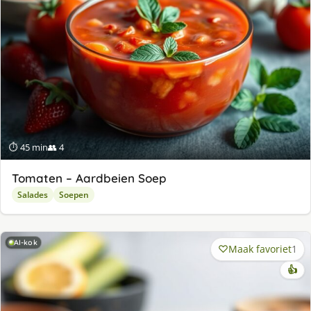
⏱ 45 min
👥 4
Tomaten – Aardbeien Soep
Salades
Soepen
AI-kok
Maak favoriet
1
👍