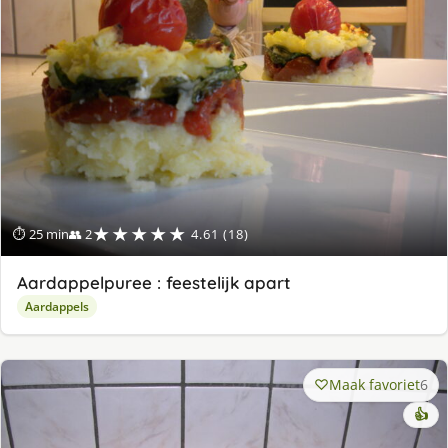
★★★★★
⏱ 25 min
👥 2
4.61 (18)
Aardappelpuree : feestelijk apart
Aardappels
Maak favoriet
6
👍