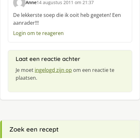
Anne
14 augustus 2011 om 21:37
s
c
De lekkerste soep die ik ooit heb gegeten! Een
h
aanrader!!!
r
e
Login om te reageren
e
f
:
Laat een reactie achter
Je moet
ingelogd zijn op
om een reactie te
plaatsen.
Zoek een recept