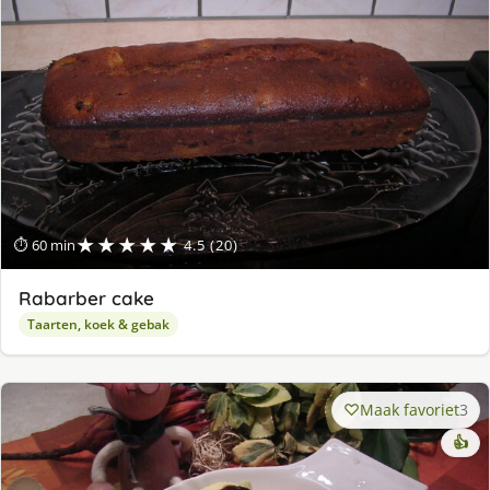
★★★★★
⏱ 60 min
4.5 (20)
Rabarber cake
Taarten, koek & gebak
Maak favoriet
3
👍