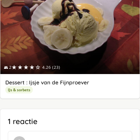
★★★★☆
👥 2
4.26 (23)
Dessert : Ijsje van de Fijnproever
IJs & sorbets
1 reactie