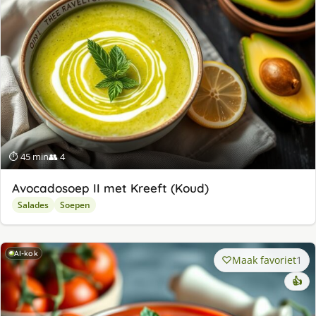
⏱ 45 min
👥 4
Avocadosoep II met Kreeft (Koud)
Salades
Soepen
AI-kok
Maak favoriet
1
👍