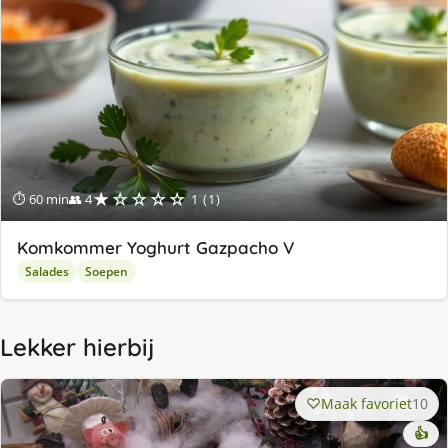
★☆☆☆☆
⏱ 60 min
👥 4
1 (1)
Komkommer Yoghurt Gazpacho V
Salades
Soepen
Lekker hierbij
Maak favoriet
10
👍