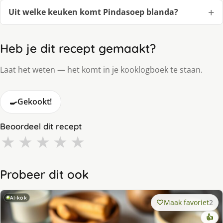
Uit welke keuken komt Pindasoep blanda?
Heb je dit recept gemaakt?
Laat het weten — het komt in je kooklogboek te staan.
🍳
Gekookt!
Beoordeel dit recept
★
★
★
★
★
Probeer dit ook
AI-kok
Maak favoriet
2
👍