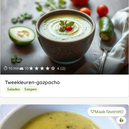
★★★★☆
⏱ 10 min
👥 10
4 (2)
Tweekleuren-gazpacho
Salades
Soepen
Maak favoriet
0
👍