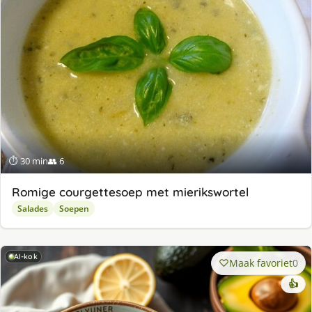
⏱ 30 min
👥 6
Romige courgettesoep met mierikswortel
Salades
Soepen
AI-kok
Maak favoriet
0
👍