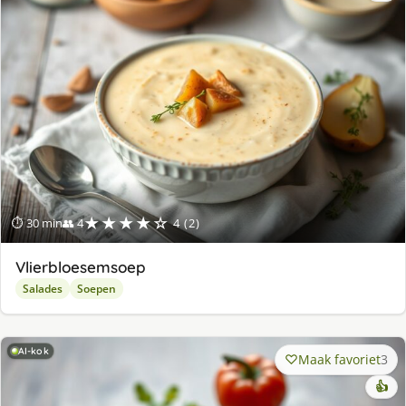
★★★★☆
⏱ 30 min
👥 4
4 (2)
Vlierbloesemsoep
Salades
Soepen
AI-kok
Maak favoriet
3
👍