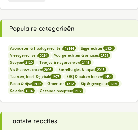
Populaire categorieën
Avondeten & hoofdgerechten
Bijgerechten
12144
3824
Vleesgerechten
Voorgerechten & amuses
3024
2759
Soepen
Toetjes & nagerechten
2120
2115
Vis & zeevruchten
Borrelhapjes & tapas
2095
2015
Taarten, koek & gebak
BBQ & buiten koken
1975
1434
Pasta & rijst
Groenten
Kip & gevogelte
1419
1312
1297
Salades
Gezonde recepten
1216
1177
Laatste reacties