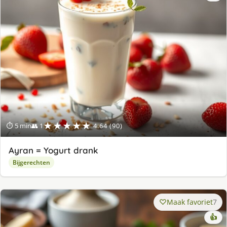
★★★★★
⏱ 5 min
👥 1
4.64 (90)
Ayran = Yogurt drank
Bijgerechten
Maak favoriet
7
👍