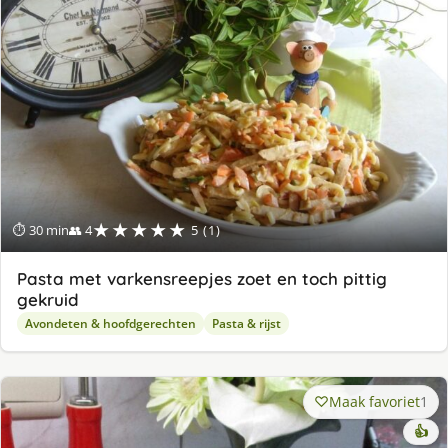
★★★★★
⏱ 30 min
👥 4
5 (1)
Pasta met varkensreepjes zoet en toch pittig
gekruid
Avondeten & hoofdgerechten
Pasta & rijst
Maak favoriet
1
👍