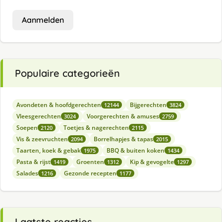
Aanmelden
Populaire categorieën
Avondeten & hoofdgerechten
Bijgerechten
12144
3824
Vleesgerechten
Voorgerechten & amuses
3024
2759
Soepen
Toetjes & nagerechten
2120
2115
Vis & zeevruchten
Borrelhapjes & tapas
2094
2015
Taarten, koek & gebak
BBQ & buiten koken
1975
1434
Pasta & rijst
Groenten
Kip & gevogelte
1419
1312
1297
Salades
Gezonde recepten
1216
1177
Laatste reacties