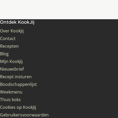
Ontdek KookJij
Over KookJij
Contact
Recepten
Blog
Mijn KookJij
Nieuwsbrief
Recept insturen
Boodschappenlijst
Weekmenu
Thuis koks
Cookies op KookJij
Gebruikersvoorwaarden