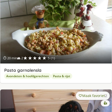
★★★★★
⏱ 20 min
👥 2
5 (1)
Pasta garnalensla
Avondeten & hoofdgerechten
Pasta & rijst
Maak favoriet
2
👍