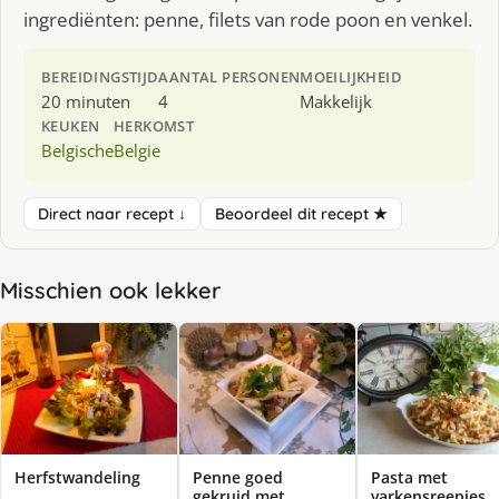
ingrediënten: penne, filets van rode poon en venkel.
BEREIDINGSTIJD
AANTAL PERSONEN
MOEILIJKHEID
20 minuten
4
Makkelijk
KEUKEN
HERKOMST
Belgische
Belgie
Direct naar recept ↓
Beoordeel dit recept ★
Misschien ook lekker
Herfstwandeling
Penne goed
Pasta met
gekruid met
varkensreepjes