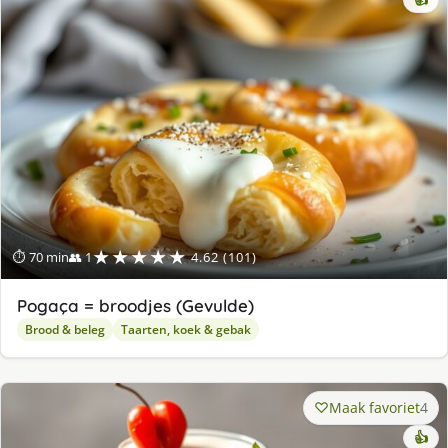
★★★★★
⏱ 70 min
👥 1
4.62 (101)
Pogaça = broodjes (Gevulde)
Brood & beleg
Taarten, koek & gebak
Maak favoriet
4
👍