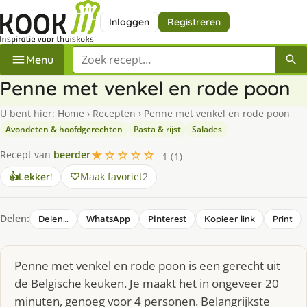
Inloggen
Registreren
Zoek een recept
Menu
Penne met venkel en rode poon
U bent hier:
Home
›
Recepten
›
Penne met venkel en rode poon
Avondeten & hoofdgerechten
Pasta & rijst
Salades
★☆☆☆☆
Recept van
beerder
1 (1)
Maak favoriet
2
👍
Lekker!
Delen:
WhatsApp
Pinterest
Delen…
Kopieer link
Print
Penne met venkel en rode poon is een gerecht uit
de Belgische keuken. Je maakt het in ongeveer 20
minuten, genoeg voor 4 personen. Belangrijkste