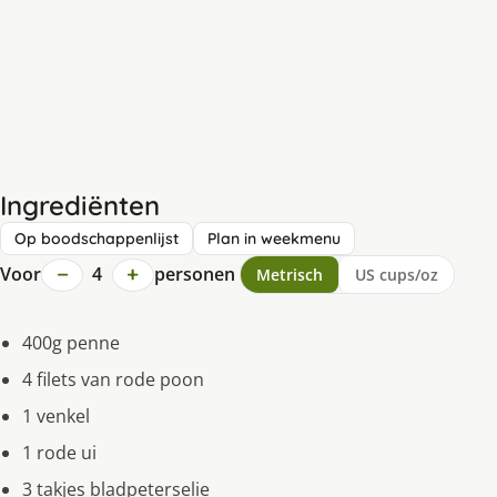
Ingrediënten
Op boodschappenlijst
Plan in weekmenu
−
+
Voor
4
personen
Metrisch
US cups/oz
400g penne
4 filets van rode poon
1 venkel
1 rode ui
3 takjes bladpeterselie