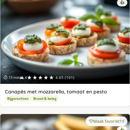
👍
★★★★★
⏱ 15 min
👥 4
4.65 (101)
Canapés met mozzarella, tomaat en pesto
Bijgerechten
Brood & beleg
Maak favoriet
19
👍