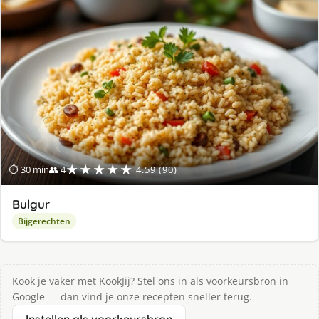
★★★★★
⏱ 30 min
👥 4
4.59 (90)
Bulgur
Bijgerechten
Kook je vaker met KookJij? Stel ons in als voorkeursbron in
Google — dan vind je onze recepten sneller terug.