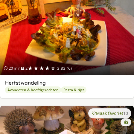
★★★★☆
⏱ 20 min
👥 2
3.83 (6)
Herfstwandeling
Avondeten & hoofdgerechten
Pasta & rijst
Maak favoriet
10
👍