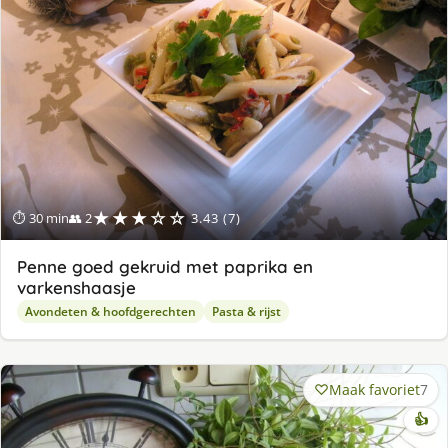
★★★☆☆
⏱ 30 min
👥 2
3.43 (7)
Penne goed gekruid met paprika en
varkenshaasje
Avondeten & hoofdgerechten
Pasta & rijst
Maak favoriet
7
👍