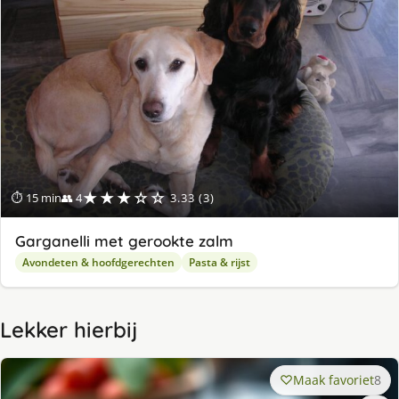
★★★☆☆
⏱ 15 min
👥 4
3.33 (3)
Garganelli met gerookte zalm
Avondeten & hoofdgerechten
Pasta & rijst
Lekker hierbij
Maak favoriet
8