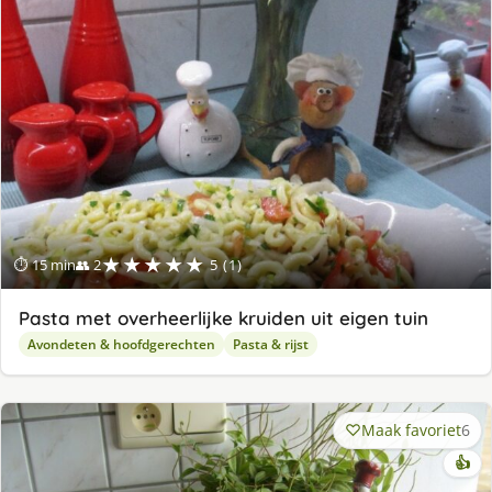
★★★★★
⏱ 15 min
👥 2
5 (1)
Pasta met overheerlijke kruiden uit eigen tuin
Avondeten & hoofdgerechten
Pasta & rijst
Maak favoriet
6
👍