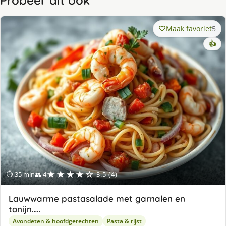
Probeer dit ook
Maak favoriet
5
👍
★★★★☆
⏱ 35 min
👥 4
3.5 (4)
Lauwwarme pastasalade met garnalen en
tonijn…..
Avondeten & hoofdgerechten
Pasta & rijst