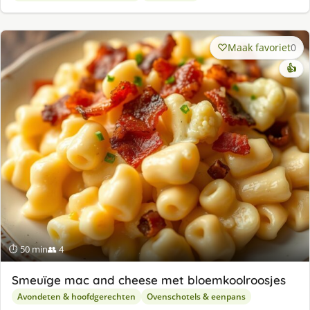
Maak favoriet
0
👍
⏱ 50 min
👥 4
Smeuïge mac and cheese met bloemkoolroosjes
Avondeten & hoofdgerechten
Ovenschotels & eenpans