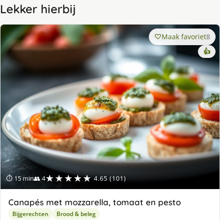
Lekker hierbij
Maak favoriet
8
👍
★★★★★
⏱ 15 min
👥 4
4.65 (101)
Canapés met mozzarella, tomaat en pesto
Bijgerechten
Brood & beleg