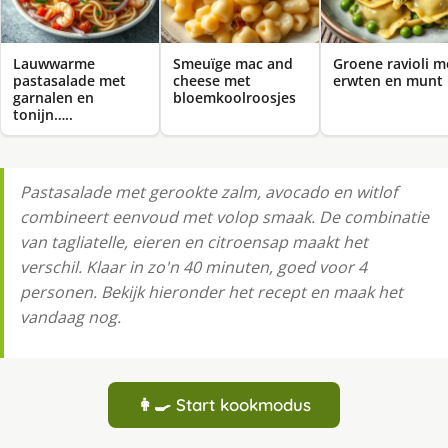
Lauwwarme
Smeuïge mac and
Groene ravioli m
pastasalade met
cheese met
erwten en munt
garnalen en
bloemkoolroosjes
tonijn…..
Pastasalade met gerookte zalm, avocado en witlof
combineert eenvoud met volop smaak. De combinatie
van tagliatelle, eieren en citroensap maakt het
verschil. Klaar in zo'n 40 minuten, goed voor 4
personen. Bekijk hieronder het recept en maak het
vandaag nog.
👩‍🍳 Start kookmodus