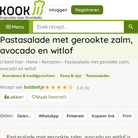
Inloggen
Registreren
Zoek een recept
Menu
Pastasalade met gerookte zalm,
avocado en witlof
U bent hier:
Home
›
Recepten
›
Pastasalade met gerookte zalm,
avocado en witlof
Avondeten & hoofdgerechten
Pasta & rijst
Pastasalades
★★★★☆
Recept van
bobbeltje
3.8 (5)
Maak favoriet
5
👍
Lekker!
Delen:
WhatsApp
Pinterest
Delen…
Kopieer link
Print
Pastasalade met gerookte zalm, avocado en witlof is