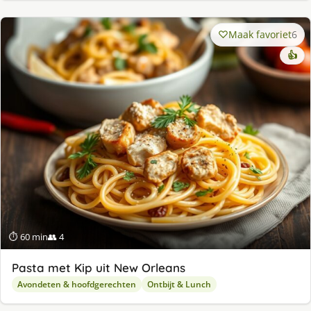
Maak favoriet
6
👍
⏱ 60 min
👥 4
Pasta met Kip uit New Orleans
Avondeten & hoofdgerechten
Ontbijt & Lunch