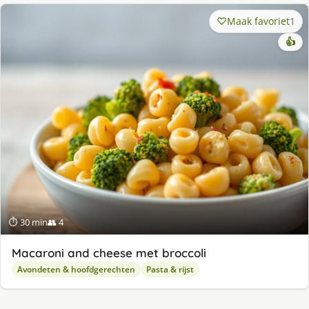
Maak favoriet
1
👍
⏱ 30 min
👥 4
Macaroni and cheese met broccoli
Avondeten & hoofdgerechten
Pasta & rijst