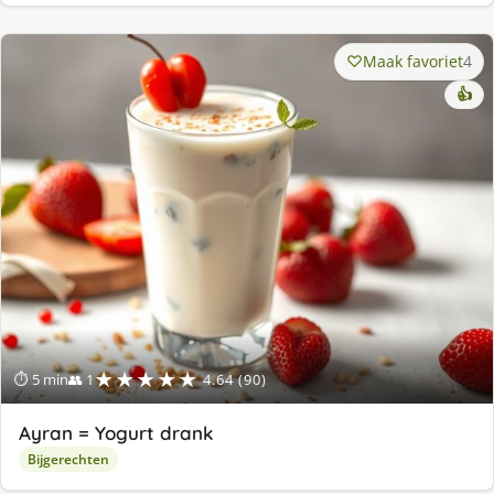
Maak favoriet
4
👍
★★★★★
⏱ 5 min
👥 1
4.64 (90)
Ayran = Yogurt drank
Bijgerechten