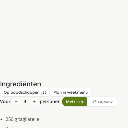
Ingrediënten
Op boodschappenlijst
Plan in weekmenu
−
+
Voor
4
personen
Metrisch
US cups/oz
250 g tagliatelle