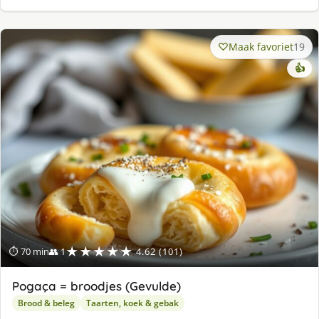
Maak favoriet
19
👍
★★★★★
⏱ 70 min
👥 1
4.62 (101)
Pogaça = broodjes (Gevulde)
Brood & beleg
Taarten, koek & gebak