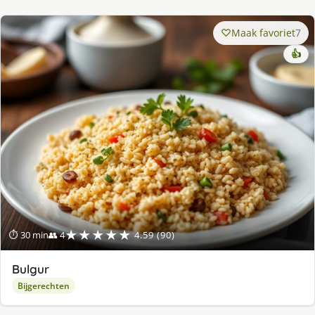
Maak favoriet
7
👍
★★★★★
⏱ 30 min
👥 4
4.59 (90)
Bulgur
Bijgerechten