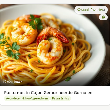
Maak favoriet
4
👍
⏱ 90 min
👥 4
Pasta met in Cajun Gemarineerde Garnalen
Avondeten & hoofdgerechten
Pasta & rijst