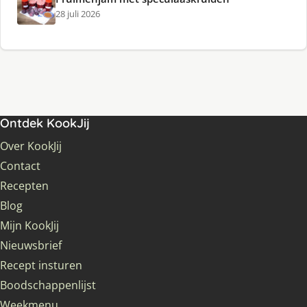
28 juli 2026
Ontdek KookJij
Over KookJij
Contact
Recepten
Blog
Mijn KookJij
Nieuwsbrief
Recept insturen
Boodschappenlijst
Weekmenu