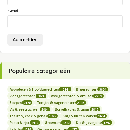
E-mail
Aanmelden
Populaire categorieën
Avondeten & hoofdgerechten
Bijgerechten
12144
3824
Vleesgerechten
Voorgerechten & amuses
3024
2759
Soepen
Toetjes & nagerechten
2120
2115
Vis & zeevruchten
Borrelhapjes & tapas
2094
2015
Taarten, koek & gebak
BBQ & buiten koken
1975
1434
Pasta & rijst
Groenten
Kip & gevogelte
1419
1312
1297
Salades
Gezonde recepten
1216
1177