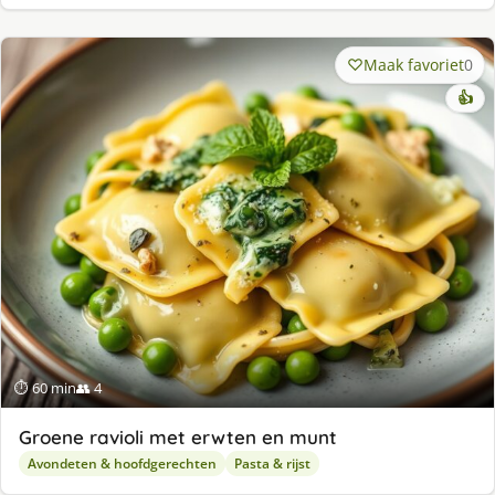
Maak favoriet
0
👍
⏱ 60 min
👥 4
Groene ravioli met erwten en munt
Avondeten & hoofdgerechten
Pasta & rijst