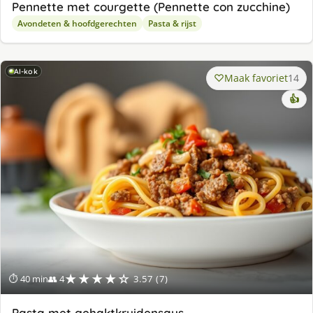
Pennette met courgette (Pennette con zucchine)
Avondeten & hoofdgerechten
Pasta & rijst
AI-kok
Maak favoriet
14
👍
★★★★☆
⏱ 40 min
👥 4
3.57 (7)
Pasta met gehaktkruidensaus