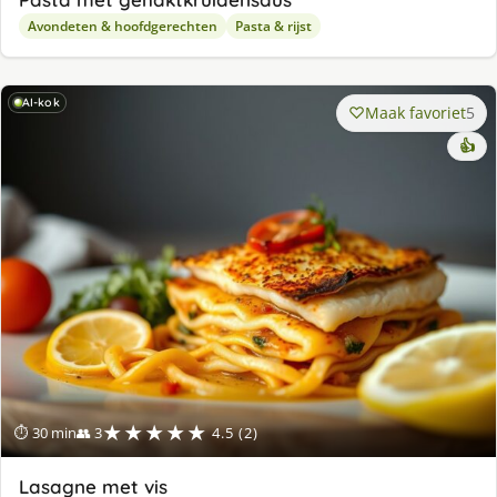
Avondeten & hoofdgerechten
Pasta & rijst
AI-kok
Maak favoriet
5
👍
★★★★★
⏱ 30 min
👥 3
4.5 (2)
Lasagne met vis