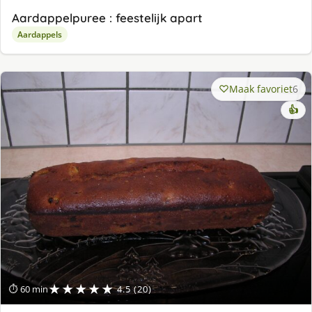
Aardappelpuree : feestelijk apart
Aardappels
Maak favoriet
6
👍
★★★★★
⏱ 60 min
4.5 (20)