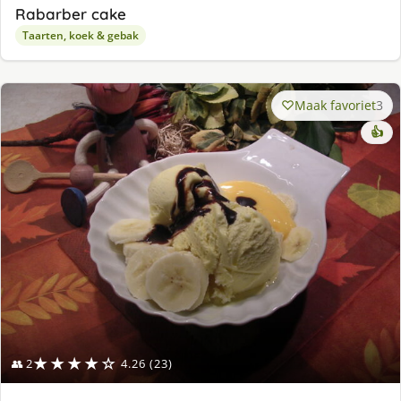
Rabarber cake
Taarten, koek & gebak
Maak favoriet
3
👍
★★★★☆
👥 2
4.26 (23)