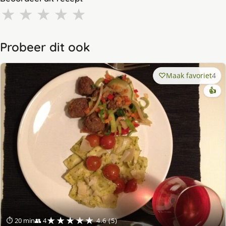
★
★
★
★
★
Probeer dit ook
Maak favoriet
4
👍
★★★★★
⏱ 20 min
👥 4
4.6 (5)