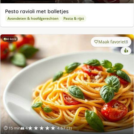
Pesto ravioli met balletjes
Avondeten & hoofdgerechten
Pasta & rijst
AI-kok
Maak favoriet
8
👍
★★★★★
⏱ 15 min
👥 4
4.67 (3)