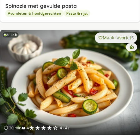
Spinazie met gevulde pasta
Avondeten & hoofdgerechten
Pasta & rijst
AI-kok
Maak favoriet
5
👍
★★★★☆
⏱ 30 min
👥 4
4 (4)