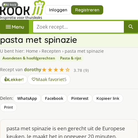
AI-kok
Inloggen
Registreren
Zoek een recept
Menu
pasta met spinazie
U bent hier:
Home
›
Recepten
›
pasta met spinazie
Avondeten & hoofdgerechten
Pasta & rijst
★★★★☆
Recept van
dorothy
3.78 (9)
Maak favoriet
5
👍
Lekker!
Delen:
WhatsApp
Facebook
Pinterest
Kopieer link
Print
pasta met spinazie is een gerecht uit de Europese
keuken. Je maakt het in ongeveer 20 minuten,