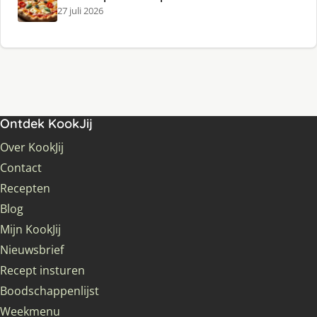
27 juli 2026
Ontdek KookJij
Over KookJij
Contact
Recepten
Blog
Mijn KookJij
Nieuwsbrief
Recept insturen
Boodschappenlijst
Weekmenu