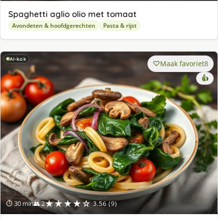
Spaghetti aglio olio met tomaat
Avondeten & hoofdgerechten
Pasta & rijst
AI-kok
Maak favoriet
8
👍
★★★★☆
⏱ 30 min
👥 2
3.56 (9)