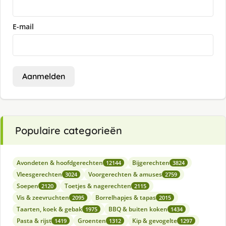
E-mail
Aanmelden
Populaire categorieën
Avondeten & hoofdgerechten
Bijgerechten
12144
3824
Vleesgerechten
Voorgerechten & amuses
3024
2759
Soepen
Toetjes & nagerechten
2120
2115
Vis & zeevruchten
Borrelhapjes & tapas
2095
2015
Taarten, koek & gebak
BBQ & buiten koken
1975
1434
Pasta & rijst
Groenten
Kip & gevogelte
1419
1312
1297