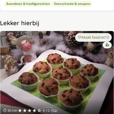
Avondeten & hoofdgerechten
Ovenschotels & eenpans
Lekker hierbij
Maak favoriet
10
👍
★★★★☆
⏱ 30 min
4.12 (52)