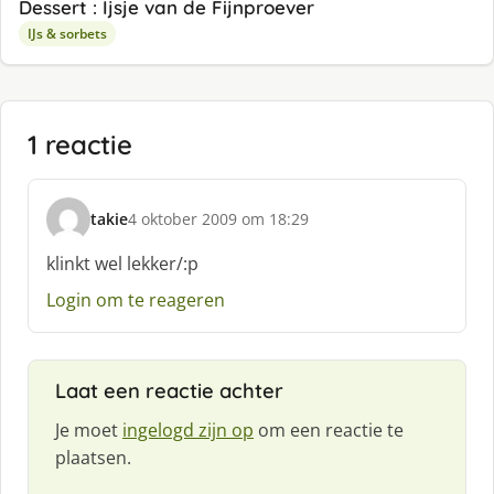
Dessert : Ijsje van de Fijnproever
IJs & sorbets
1 reactie
takie
4 oktober 2009 om 18:29
s
c
klinkt wel lekker/:p
h
Login om te reageren
r
e
e
f
Laat een reactie achter
:
Je moet
ingelogd zijn op
om een reactie te
plaatsen.