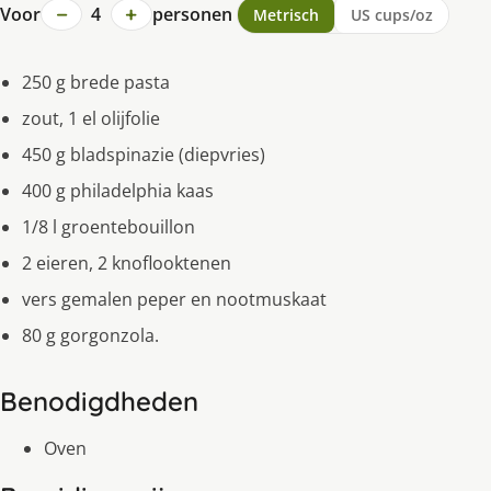
−
+
Voor
4
personen
Metrisch
US cups/oz
250 g brede pasta
zout, 1 el olijfolie
450 g bladspinazie (diepvries)
400 g philadelphia kaas
1/8 l groentebouillon
2 eieren, 2 knoflooktenen
vers gemalen peper en nootmuskaat
80 g gorgonzola.
Benodigdheden
Oven