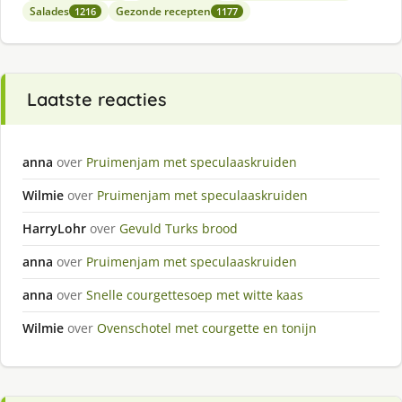
Salades
Gezonde recepten
1216
1177
Laatste reacties
anna
over
Pruimenjam met speculaaskruiden
Wilmie
over
Pruimenjam met speculaaskruiden
HarryLohr
over
Gevuld Turks brood
anna
over
Pruimenjam met speculaaskruiden
anna
over
Snelle courgettesoep met witte kaas
Wilmie
over
Ovenschotel met courgette en tonijn