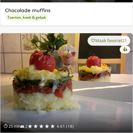
Chocolade muffins
Taarten, koek & gebak
Maak favoriet
21
👍
★★★★★
⏱ 25 min
👥 2
4.61 (18)