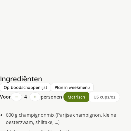
Ingrediënten
Op boodschappenlijst
Plan in weekmenu
−
+
Voor
4
personen
Metrisch
US cups/oz
600 g champignonmix (Parijse champignon, kleine
oesterzwam, shiitake, ...)