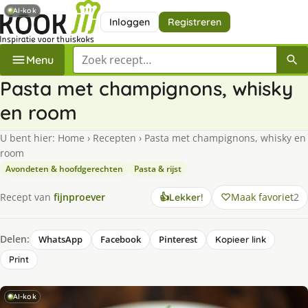
AI-kok
Inloggen
Registreren
Zoek een recept
Menu
Pasta met champignons, whisky
en room
U bent hier:
Home
›
Recepten
›
Pasta met champignons, whisky en
room
Avondeten & hoofdgerechten
Pasta & rijst
Maak favoriet
2
Recept van
fijnproever
👍
Lekker!
Delen:
WhatsApp
Facebook
Pinterest
Kopieer link
Print
AI-kok