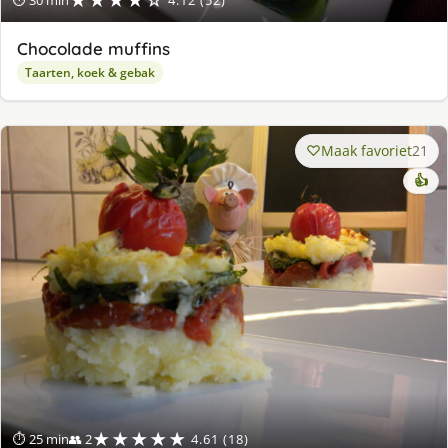
★★★★☆
⏱ 30 min
4.12 (52)
Chocolade muffins
Taarten, koek & gebak
Maak favoriet
21
👍
★★★★★
⏱ 25 min
👥 2
4.61 (18)