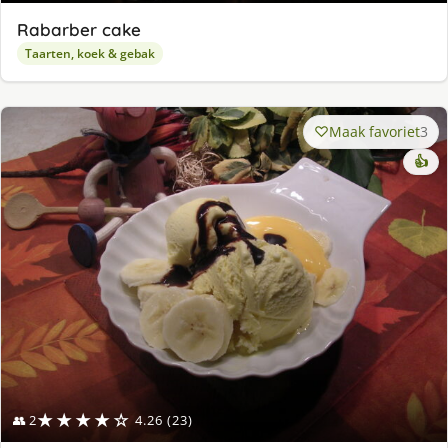
Rabarber cake
Taarten, koek & gebak
Maak favoriet
3
👍
★★★★☆
👥 2
4.26 (23)