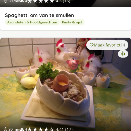
★★★★★
⏱ 30 min
👥 4
4.5 (16)
Spaghetti om van te smullen
Avondeten & hoofdgerechten
Pasta & rijst
Maak favoriet
14
👍
★★★★☆
⏱ 30 min
👥 4
4.41 (17)