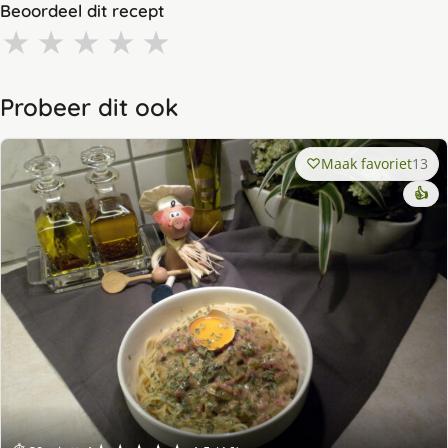
Beoordeel dit recept
★
★
★
★
★
Probeer dit ook
Maak favoriet
13
👍