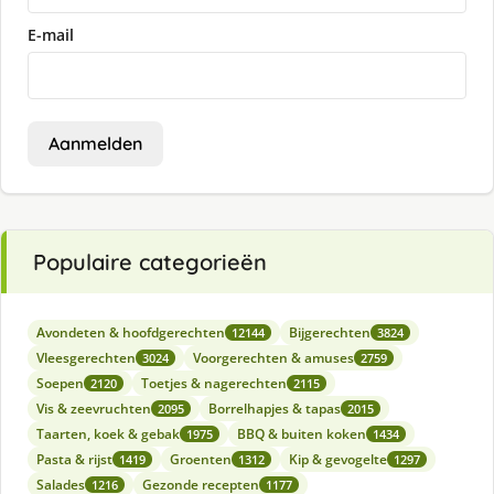
E-mail
Aanmelden
Populaire categorieën
Avondeten & hoofdgerechten
Bijgerechten
12144
3824
Vleesgerechten
Voorgerechten & amuses
3024
2759
Soepen
Toetjes & nagerechten
2120
2115
Vis & zeevruchten
Borrelhapjes & tapas
2095
2015
Taarten, koek & gebak
BBQ & buiten koken
1975
1434
Pasta & rijst
Groenten
Kip & gevogelte
1419
1312
1297
Salades
Gezonde recepten
1216
1177