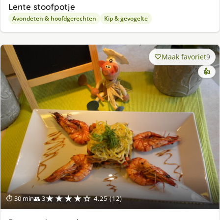
Lente stoofpotje
Avondeten & hoofdgerechten
Kip & gevogelte
Maak favoriet
9
👍
★★★★☆
⏱ 30 min
👥 3
4.25 (12)