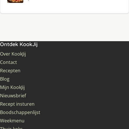
Ontdek KookJij
Over KookJij
Contact
Recepten
Blog
Mijn KookJij
Nieuwsbrief
Recept insturen
Boodschappenlijst
Weekmenu
Thuis koks