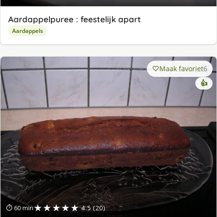
Aardappelpuree : feestelijk apart
Aardappels
Maak favoriet
6
👍
★★★★★
⏱ 60 min
4.5 (20)