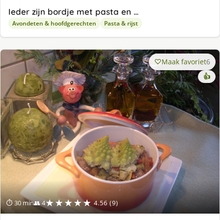
Ieder zijn bordje met pasta en …
Avondeten & hoofdgerechten
Pasta & rijst
Maak favoriet
6
👍
★★★★★
⏱ 30 min
👥 4
4.56 (9)