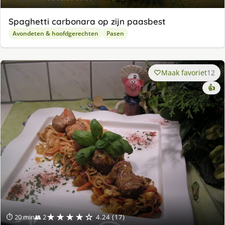
Spaghetti carbonara op zijn paasbest
Avondeten & hoofdgerechten
Pasen
Maak favoriet
12
👍
★★★★☆
⏱ 20 min
👥 2
4.24 (17)