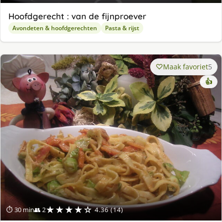
Hoofdgerecht : van de fijnproever
Avondeten & hoofdgerechten
Pasta & rijst
Maak favoriet
5
👍
★★★★☆
⏱ 30 min
👥 2
4.36 (14)