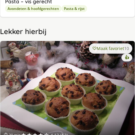
Pasta – vis gerecht
Avondeten & hoofdgerechten
Pasta & rijst
Lekker hierbij
Maak favoriet
10
👍