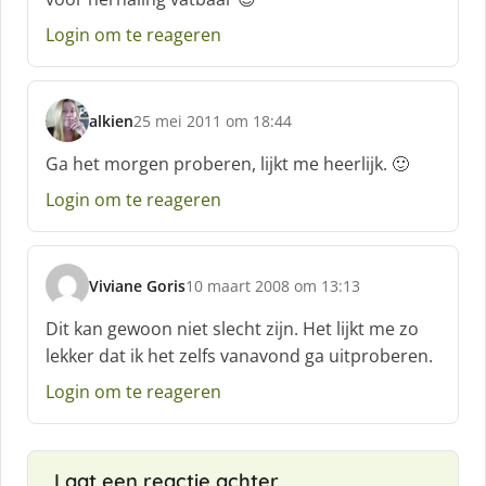
r
e
Login om te reageren
e
f
:
alkien
25 mei 2011 om 18:44
s
c
Ga het morgen proberen, lijkt me heerlijk. 🙂
h
Login om te reageren
r
e
e
f
Viviane Goris
10 maart 2008 om 13:13
:
s
c
Dit kan gewoon niet slecht zijn. Het lijkt me zo
h
lekker dat ik het zelfs vanavond ga uitproberen.
r
e
Login om te reageren
e
f
:
Laat een reactie achter