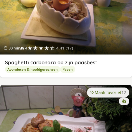
★★★★☆
⏱ 30 min
👥 4
4.41 (17)
Spaghetti carbonara op zijn paasbest
Avondeten & hoofdgerechten
Pasen
Maak favoriet
12
👍