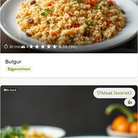
★★★★★
⏱ 30 min
👥 4
4.59 (90)
Bulgur
Bijgerechten
AI-kok
Maak favoriet
3
👍