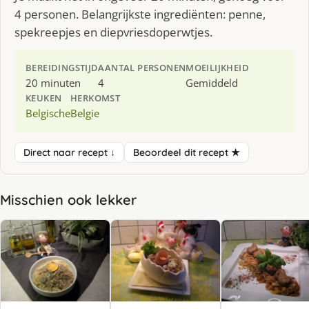
4 personen. Belangrijkste ingrediënten: penne,
spekreepjes en diepvriesdoperwtjes.
BEREIDINGSTIJD
AANTAL PERSONEN
MOEILIJKHEID
20 minuten
4
Gemiddeld
KEUKEN
HERKOMST
Belgische
Belgie
Direct naar recept ↓
Beoordeel dit recept ★
Misschien ook lekker