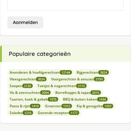
Aanmelden
Populaire categorieën
Avondeten & hoofdgerechten
Bijgerechten
12144
3824
Vleesgerechten
Voorgerechten & amuses
3024
2759
Soepen
Toetjes & nagerechten
2120
2115
Vis & zeevruchten
Borrelhapjes & tapas
2094
2015
Taarten, koek & gebak
BBQ & buiten koken
1975
1434
Pasta & rijst
Groenten
Kip & gevogelte
1419
1312
1297
Salades
Gezonde recepten
1216
1177