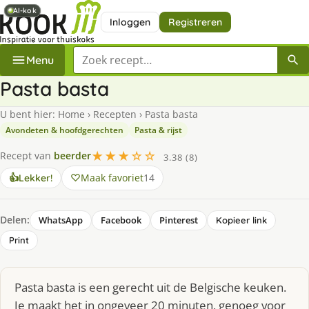
AI-kok
AI-kok
Inloggen
Registreren
Zoek een recept
Menu
Pasta basta
U bent hier:
Home
›
Recepten
›
Pasta basta
Avondeten & hoofdgerechten
Pasta & rijst
★★★☆☆
Recept van
beerder
3.38 (8)
Maak favoriet
14
👍
Lekker!
Delen:
WhatsApp
Facebook
Pinterest
Kopieer link
Print
Pasta basta is een gerecht uit de Belgische keuken.
Je maakt het in ongeveer 20 minuten, genoeg voor