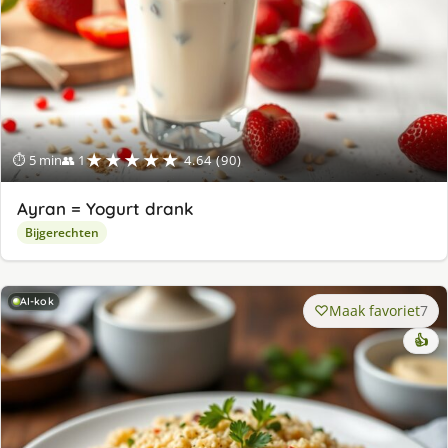
★★★★★
⏱ 5 min
👥 1
4.64 (90)
Ayran = Yogurt drank
Bijgerechten
AI-kok
Maak favoriet
7
👍