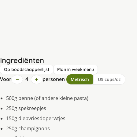
Ingrediënten
Op boodschappenlijst
Plan in weekmenu
−
+
Voor
4
personen
Metrisch
US cups/oz
500g penne (of andere kleine pasta)
250g spekreepjes
150g diepvriesdoperwtjes
250g champignons