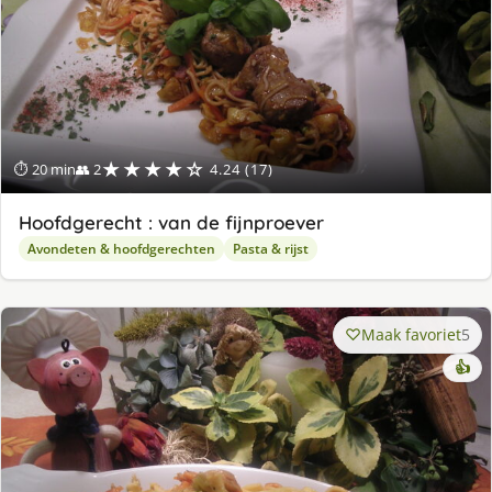
★★★★☆
⏱ 20 min
👥 2
4.24 (17)
Hoofdgerecht : van de fijnproever
Avondeten & hoofdgerechten
Pasta & rijst
Maak favoriet
5
👍