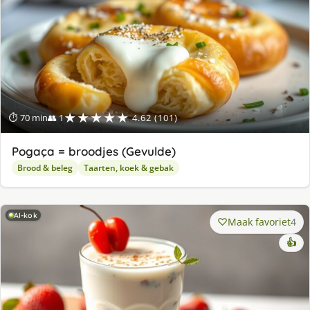
★★★★★
⏱ 70 min
👥 1
4.62 (101)
Pogaça = broodjes (Gevulde)
Brood & beleg
Taarten, koek & gebak
AI-kok
Maak favoriet
4
👍