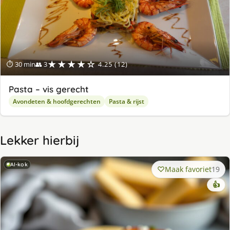
★★★★☆
⏱ 30 min
👥 3
4.25 (12)
Pasta – vis gerecht
Avondeten & hoofdgerechten
Pasta & rijst
Lekker hierbij
AI-kok
Maak favoriet
19
👍