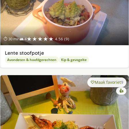
★★★★★
⏱ 30 min
👥 4
4.56 (9)
Lente stoofpotje
Avondeten & hoofdgerechten
Kip & gevogelte
Maak favoriet
9
👍