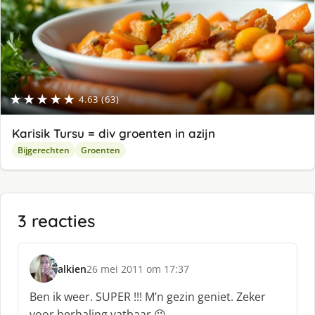
★★★★★
4.63 (63)
Karisik Tursu = div groenten in azijn
Bijgerechten
Groenten
3 reacties
alkien
26 mei 2011 om 17:37
s
c
Ben ik weer. SUPER !!! M’n gezin geniet. Zeker
h
voor herhaling vatbaar 😉