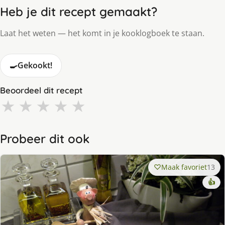
Heb je dit recept gemaakt?
Laat het weten — het komt in je kooklogboek te staan.
🍳
Gekookt!
Beoordeel dit recept
★
★
★
★
★
Probeer dit ook
Maak favoriet
13
👍