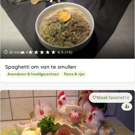
★★★★★
⏱ 30 min
👥 4
4.5 (16)
Spaghetti om van te smullen
Avondeten & hoofdgerechten
Pasta & rijst
Maak favoriet
14
👍