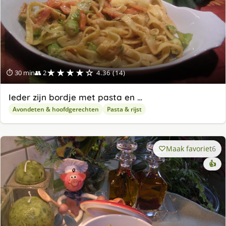
★★★★☆
⏱ 30 min
👥 2
4.36 (14)
Ieder zijn bordje met pasta en …
Avondeten & hoofdgerechten
Pasta & rijst
Maak favoriet
6
👍