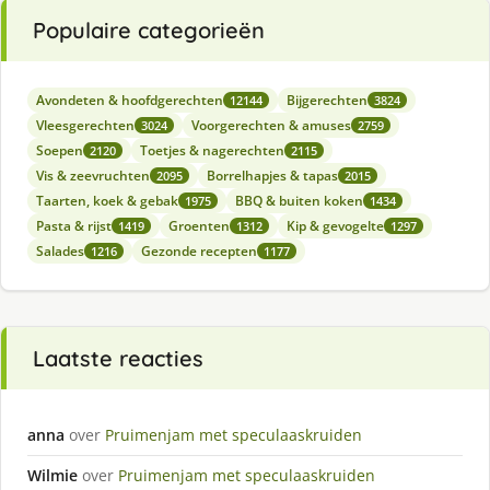
Populaire categorieën
Avondeten & hoofdgerechten
Bijgerechten
12144
3824
Vleesgerechten
Voorgerechten & amuses
3024
2759
Soepen
Toetjes & nagerechten
2120
2115
Vis & zeevruchten
Borrelhapjes & tapas
2095
2015
Taarten, koek & gebak
BBQ & buiten koken
1975
1434
Pasta & rijst
Groenten
Kip & gevogelte
1419
1312
1297
Salades
Gezonde recepten
1216
1177
Laatste reacties
anna
over
Pruimenjam met speculaaskruiden
Wilmie
over
Pruimenjam met speculaaskruiden