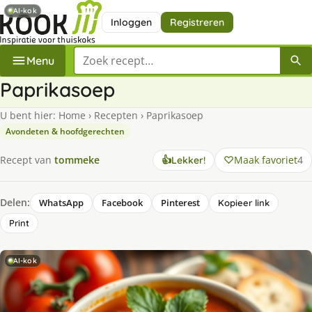
AI-kok
Inloggen
Registreren
Zoek een recept
Menu
Paprikasoep
U bent hier:
Home
›
Recepten
›
Paprikasoep
Avondeten & hoofdgerechten
Maak favoriet
4
Recept van
tommeke
👍
Lekker!
Delen:
WhatsApp
Facebook
Pinterest
Kopieer link
Print
AI-kok