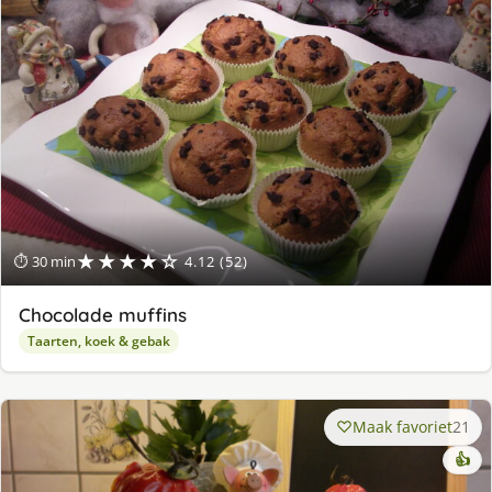
★★★★☆
⏱ 30 min
4.12 (52)
Chocolade muffins
Taarten, koek & gebak
Maak favoriet
21
👍