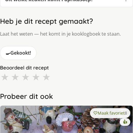
Heb je dit recept gemaakt?
Laat het weten — het komt in je kooklogboek te staan.
🍳
Gekookt!
Beoordeel dit recept
★
★
★
★
★
Probeer dit ook
Maak favoriet
8
👍