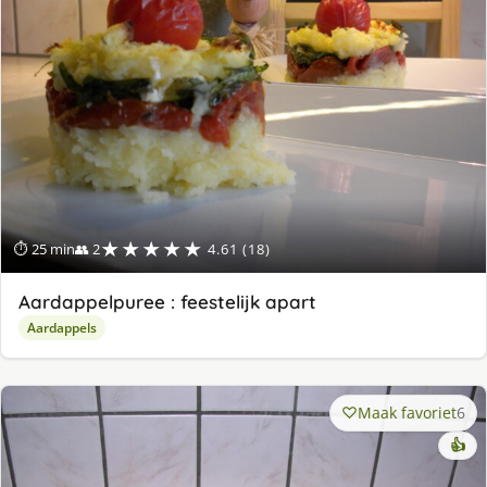
★★★★★
⏱ 25 min
👥 2
4.61 (18)
Aardappelpuree : feestelijk apart
Aardappels
Maak favoriet
6
👍