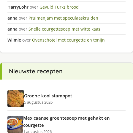
HarryLohr
over
Gevuld Turks brood
anna
over
Pruimenjam met speculaaskruiden
anna
over
Snelle courgettesoep met witte kaas
Wilmie
over
Ovenschotel met courgette en tonijn
Nieuwste recepten
Groene kool stamppot
5 augustus 2026
Mexicaanse groentesoep met gehakt en
courgette
1 augustus 2026