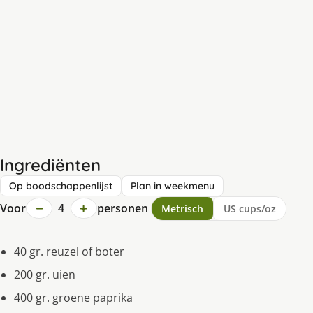
Ingrediënten
Op boodschappenlijst
Plan in weekmenu
−
+
Voor
4
personen
Metrisch
US cups/oz
40 gr. reuzel of boter
200 gr. uien
400 gr. groene paprika