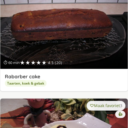
★★★★★
⏱ 60 min
4.5 (20)
Rabarber cake
Taarten, koek & gebak
Maak favoriet
3
👍