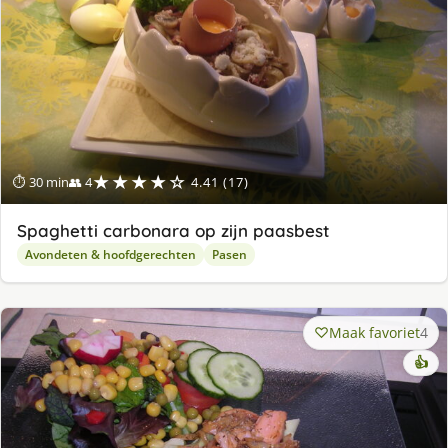
★★★★☆
⏱ 30 min
👥 4
4.41 (17)
Spaghetti carbonara op zijn paasbest
Avondeten & hoofdgerechten
Pasen
Maak favoriet
4
👍