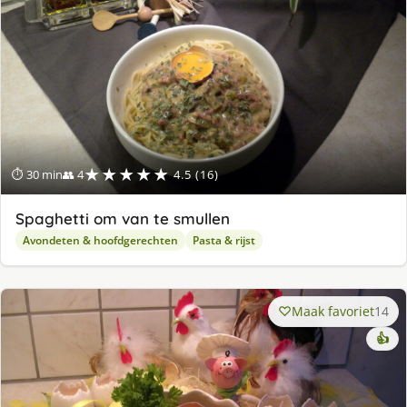
★★★★★
⏱ 30 min
👥 4
4.5 (16)
Spaghetti om van te smullen
Avondeten & hoofdgerechten
Pasta & rijst
Maak favoriet
14
👍