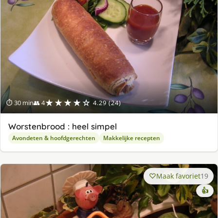
★★★★☆
⏱ 30 min
👥 4
4.29 (24)
Worstenbrood : heel simpel
Avondeten & hoofdgerechten
Makkelijke recepten
Maak favoriet
19
👍