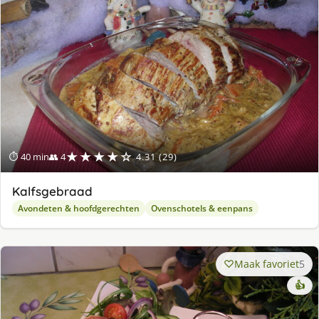
★★★★☆
⏱ 40 min
👥 4
4.31 (29)
Kalfsgebraad
Avondeten & hoofdgerechten
Ovenschotels & eenpans
Maak favoriet
5
👍