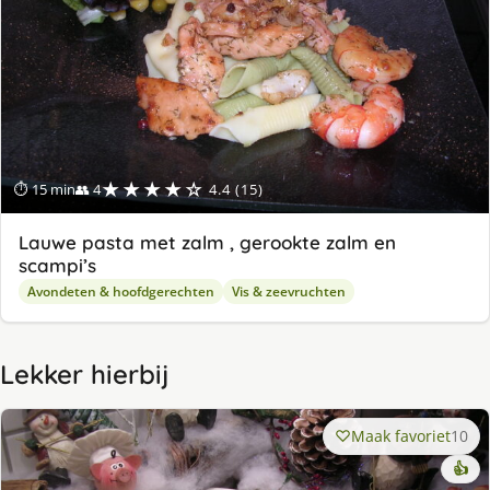
★★★★☆
⏱ 15 min
👥 4
4.4 (15)
Lauwe pasta met zalm , gerookte zalm en
scampi’s
Avondeten & hoofdgerechten
Vis & zeevruchten
Lekker hierbij
Maak favoriet
10
👍