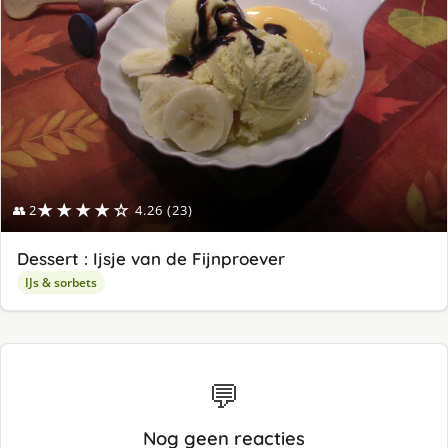
★★★★☆
👥 2
4.26 (23)
Dessert : Ijsje van de Fijnproever
IJs & sorbets
💬
Nog geen reacties