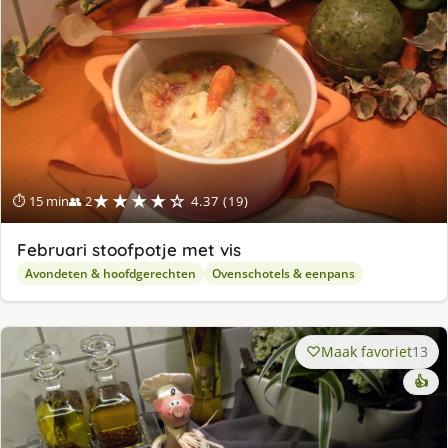
★★★★☆
⏱ 15 min
👥 2
4.37 (19)
Februari stoofpotje met vis
Avondeten & hoofdgerechten
Ovenschotels & eenpans
Maak favoriet
13
👍