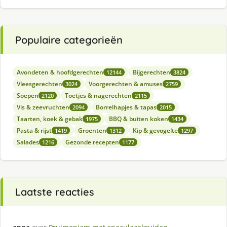
Populaire categorieën
Avondeten & hoofdgerechten
Bijgerechten
12144
3824
Vleesgerechten
Voorgerechten & amuses
3024
2759
Soepen
Toetjes & nagerechten
2120
2115
Vis & zeevruchten
Borrelhapjes & tapas
2094
2015
Taarten, koek & gebak
BBQ & buiten koken
1975
1434
Pasta & rijst
Groenten
Kip & gevogelte
1419
1312
1297
Salades
Gezonde recepten
1216
1177
Laatste reacties