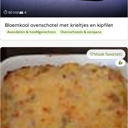
⏱ 60 min
👥 4
Bloemkool ovenschotel met krieltjes en kipfilet
Avondeten & hoofdgerechten
Ovenschotels & eenpans
Maak favoriet
0
👍