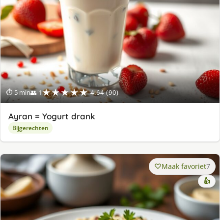
★★★★★
⏱ 5 min
👥 1
4.64 (90)
Ayran = Yogurt drank
Bijgerechten
Maak favoriet
7
👍