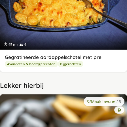
⏱ 45 min
👥 4
Gegratineerde aardappelschotel met prei
Avondeten & hoofdgerechten
Bijgerechten
Lekker hierbij
Maak favoriet
19
👍