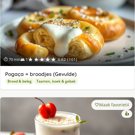
★★★★★
⏱ 70 min
👥 1
4.62 (101)
Pogaça = broodjes (Gevulde)
Brood & beleg
Taarten, koek & gebak
Maak favoriet
4
👍