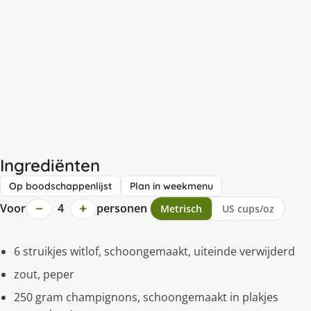
Ingrediënten
Op boodschappenlijst
Plan in weekmenu
−
+
Voor
4
personen
Metrisch
US cups/oz
6 struikjes witlof, schoongemaakt, uiteinde verwijderd
zout, peper
250 gram champignons, schoongemaakt in plakjes