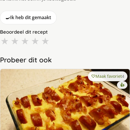
🍳
Ik heb dit gemaakt
Beoordeel dit recept
★
★
★
★
★
Probeer dit ook
Maak favoriet
4
👍