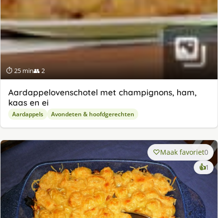
⏱ 25 min
👥 2
Aardappelovenschotel met champignons, ham,
kaas en ei
Aardappels
Avondeten & hoofdgerechten
Maak favoriet
0
ke
👍
1
lek
ge