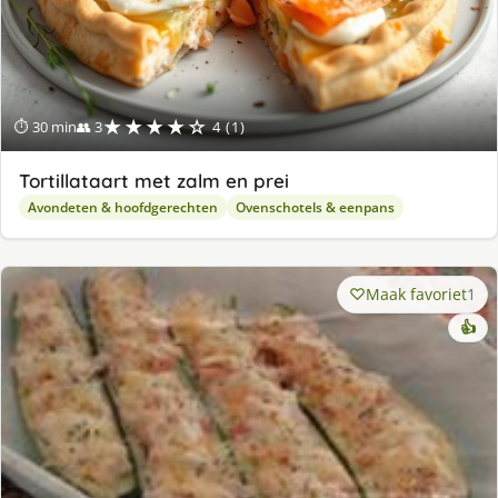
★★★★☆
⏱ 30 min
👥 3
4 (1)
Tortillataart met zalm en prei
Avondeten & hoofdgerechten
Ovenschotels & eenpans
Maak favoriet
1
👍