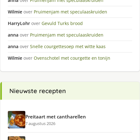
anna
over
Pruimenjam met speculaaskruiden
Wilmie
over
Pruimenjam met speculaaskruiden
HarryLohr
over
Gevuld Turks brood
anna
over
Pruimenjam met speculaaskruiden
anna
over
Snelle courgettesoep met witte kaas
Wilmie
over
Ovenschotel met courgette en tonijn
Nieuwste recepten
Preitaart met cantharellen
7 augustus 2026