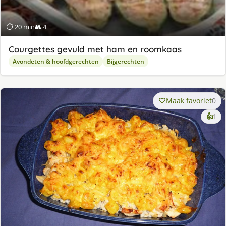
⏱ 20 min
👥 4
Courgettes gevuld met ham en roomkaas
Avondeten & hoofdgerechten
Bijgerechten
Maak favoriet
0
ke
👍
1
lek
ge