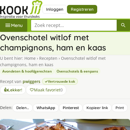
Inloggen
Registreren
Zoek een recept
Menu
Ovenschotel witlof met
champignons, ham en kaas
U bent hier:
Home
›
Recepten
›
Ovenschotel witlof met
champignons, ham en kaas
Avondeten & hoofdgerechten
Ovenschotels & eenpans
Recept van
pwiggers
Vertrouwde kok
Maak favoriet
0
👍
Lekker!
Delen:
WhatsApp
Pinterest
Delen…
Kopieer link
Print