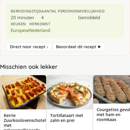
BEREIDINGSTIJD
AANTAL PERSONEN
MOEILIJKHEID
20 minuten
4
Gemiddeld
KEUKEN
HERKOMST
Europese
Nederland
Direct naar recept ↓
Beoordeel dit recept ★
Misschien ook lekker
Courgettes gevu
met ham en
Kerrie
Tortillataart met
roomkaas
Zuurkoolovenschotel
zalm en prei
met