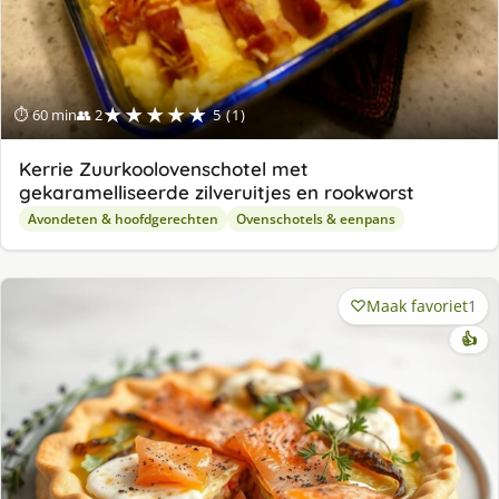
★★★★★
⏱ 60 min
👥 2
5 (1)
Kerrie Zuurkoolovenschotel met
gekaramelliseerde zilveruitjes en rookworst
Avondeten & hoofdgerechten
Ovenschotels & eenpans
Maak favoriet
1
👍