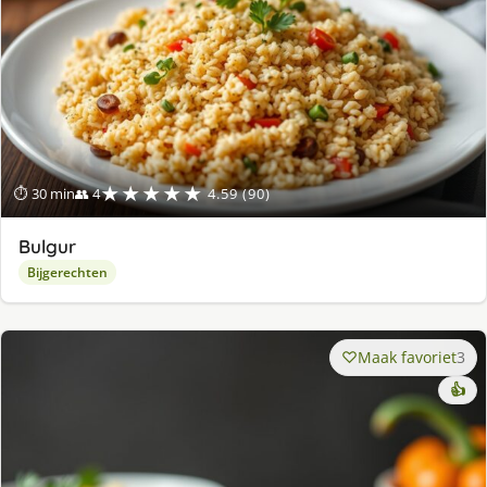
★★★★★
⏱ 30 min
👥 4
4.59 (90)
Bulgur
Bijgerechten
Maak favoriet
3
👍