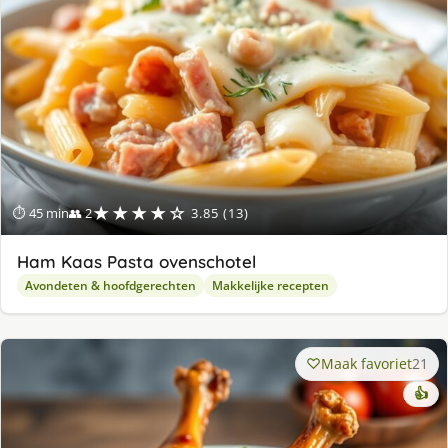
★★★★☆
⏱ 45 min
👥 2
3.85 (13)
Ham Kaas Pasta ovenschotel
Avondeten & hoofdgerechten
Makkelijke recepten
Maak favoriet
21
👍