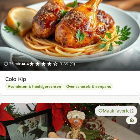
★★★★☆
⏱ 75 min
👥 4
3.89 (9)
Cola Kip
Avondeten & hoofdgerechten
Ovenschotels & eenpans
Maak favoriet
2
👍