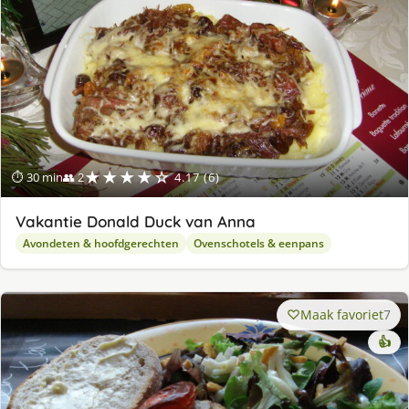
★★★★☆
⏱ 30 min
👥 2
4.17 (6)
Vakantie Donald Duck van Anna
Avondeten & hoofdgerechten
Ovenschotels & eenpans
Maak favoriet
7
👍