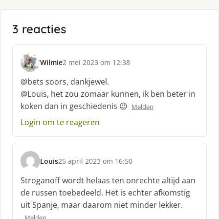
3 reacties
Wilmie
2 mei 2023 om 12:38
s
c
@bets soors, dankjewel.
h
@Louis, het zou zomaar kunnen, ik ben beter in
r
koken dan in geschiedenis 😉
Melden
e
e
Login om te reageren
f
:
Louis
25 april 2023 om 16:50
s
c
Stroganoff wordt helaas ten onrechte altijd aan
h
de russen toebedeeld. Het is echter afkomstig
r
uit Spanje, maar daarom niet minder lekker.
e
e
Melden