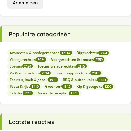
Aanmelden
Populaire categorieën
Avondeten & hoofdgerechten
Bijgerechten
12144
3824
Vleesgerechten
Voorgerechten & amuses
3024
2759
Soepen
Toetjes & nagerechten
2120
2115
Vis & zeevruchten
Borrelhapjes & tapas
2094
2015
Taarten, koek & gebak
BBQ & buiten koken
1975
1434
Pasta & rijst
Groenten
Kip & gevogelte
1419
1312
1297
Salades
Gezonde recepten
1216
1177
Laatste reacties