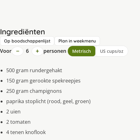
Ingrediënten
Op boodschappenlijst
Plan in weekmenu
−
+
Voor
6
personen
Metrisch
US cups/oz
500 gram rundergehakt
150 gram gerookte spekreepjes
250 gram champignons
paprika stoplicht (rood, geel, groen)
2 uien
2 tomaten
4 tenen knoflook