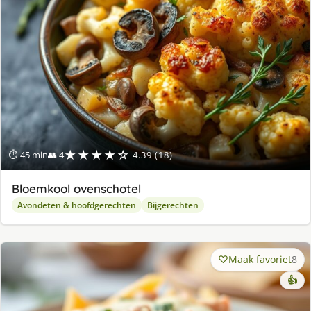
★★★★☆
⏱ 45 min
👥 4
4.39 (18)
Bloemkool ovenschotel
Avondeten & hoofdgerechten
Bijgerechten
Maak favoriet
8
👍