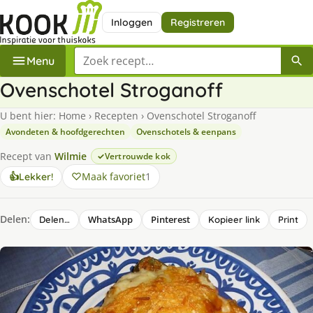
Inloggen
Registreren
Zoek een recept
Menu
Ovenschotel Stroganoff
U bent hier:
Home
›
Recepten
›
Ovenschotel Stroganoff
Avondeten & hoofdgerechten
Ovenschotels & eenpans
Recept van
Wilmie
Vertrouwde kok
Maak favoriet
1
👍
Lekker!
Delen:
WhatsApp
Pinterest
Delen…
Kopieer link
Print