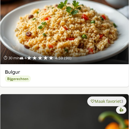
★★★★★
⏱ 30 min
👥 4
4.59 (90)
Bulgur
Bijgerechten
Maak favoriet
3
👍