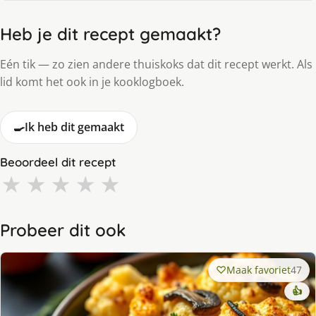
Heb je dit recept gemaakt?
Eén tik — zo zien andere thuiskoks dat dit recept werkt. Als
lid komt het ook in je kooklogboek.
🍳
Ik heb dit gemaakt
Beoordeel dit recept
★
★
★
★
★
Probeer dit ook
Maak favoriet
47
👍