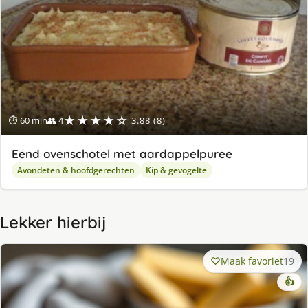
★★★★☆
⏱ 60 min
👥 4
3.88 (8)
Eend ovenschotel met aardappelpuree
Avondeten & hoofdgerechten
Kip & gevogelte
Lekker hierbij
Maak favoriet
19
👍