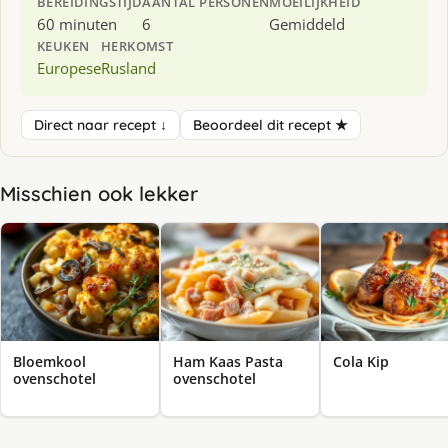
BEREIDINGSTIJD
AANTAL PERSONEN
MOEILIJKHEID
60 minuten
6
Gemiddeld
KEUKEN
HERKOMST
Europese
Rusland
Direct naar recept ↓
Beoordeel dit recept ★
Misschien ook lekker
Bloemkool
Ham Kaas Pasta
Cola Kip
ovenschotel
ovenschotel