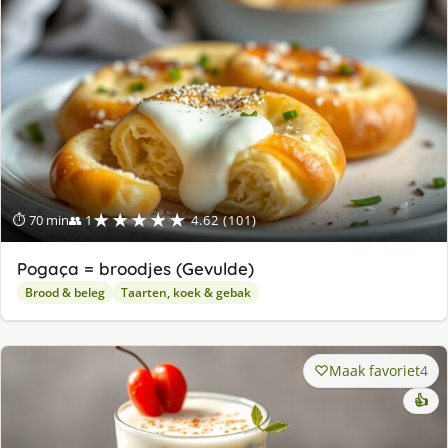
★★★★★
⏱ 70 min
👥 1
4.62 (101)
Pogaça = broodjes (Gevulde)
Brood & beleg
Taarten, koek & gebak
Maak favoriet
4
👍