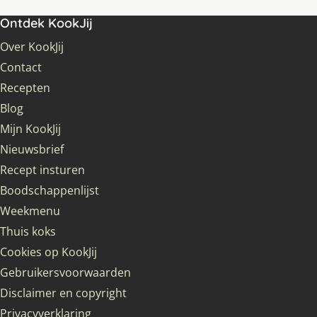
Ontdek KookJij
Over KookJij
Contact
Recepten
Blog
Mijn KookJij
Nieuwsbrief
Recept insturen
Boodschappenlijst
Weekmenu
Thuis koks
Cookies op KookJij
Gebruikersvoorwaarden
Disclaimer en copyright
Privacyverklaring