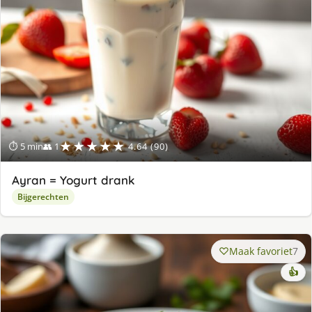
★★★★★
⏱ 5 min
👥 1
4.64 (90)
Ayran = Yogurt drank
Bijgerechten
Maak favoriet
7
👍