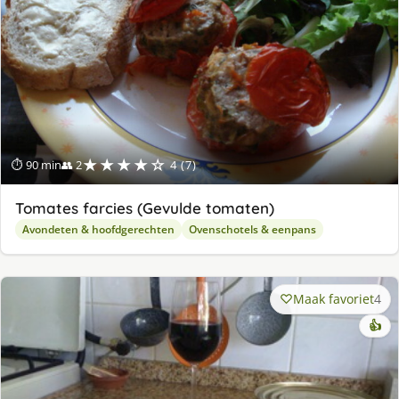
★★★★☆
⏱ 90 min
👥 2
4 (7)
Tomates farcies (Gevulde tomaten)
Avondeten & hoofdgerechten
Ovenschotels & eenpans
Maak favoriet
4
👍