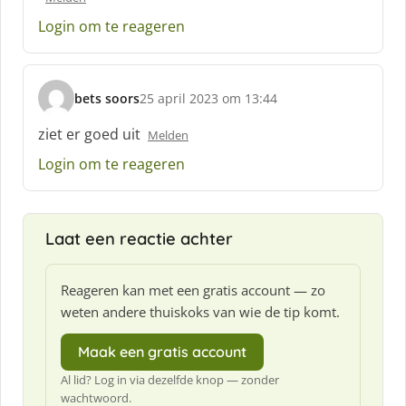
f
Login om te reageren
:
bets soors
25 april 2023 om 13:44
s
c
ziet er goed uit
Melden
h
Login om te reageren
r
e
e
f
Laat een reactie achter
:
Reageren kan met een gratis account — zo
weten andere thuiskoks van wie de tip komt.
Maak een gratis account
Al lid? Log in via dezelfde knop — zonder
wachtwoord.