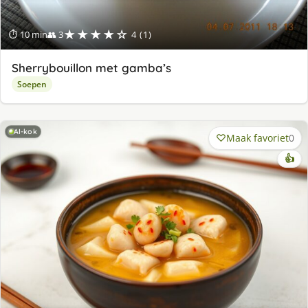
★★★★☆
⏱ 10 min
👥 3
4 (1)
Sherrybouillon met gamba’s
Soepen
AI-kok
Maak favoriet
0
👍