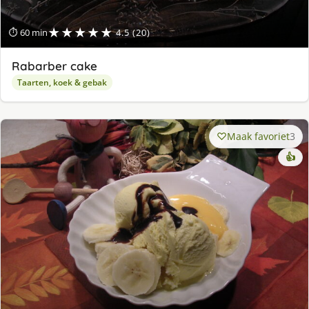
★★★★★
⏱ 60 min
4.5 (20)
Rabarber cake
Taarten, koek & gebak
Maak favoriet
3
👍