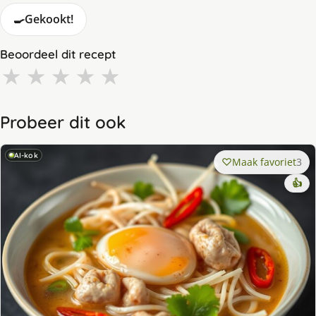
🍳
Gekookt!
Beoordeel dit recept
★
★
★
★
★
Probeer dit ook
AI-kok
Maak favoriet
3
👍