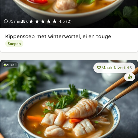
★★★★★
⏱ 75 min
👥 6
4.5 (2)
Kippensoep met winterwortel, ei en taugé
Soepen
AI-kok
Maak favoriet
3
👍