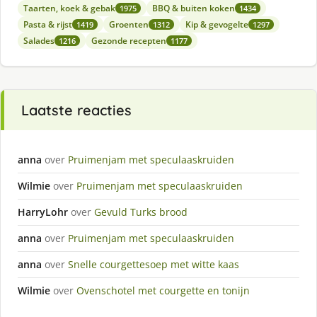
Taarten, koek & gebak
BBQ & buiten koken
1975
1434
Pasta & rijst
Groenten
Kip & gevogelte
1419
1312
1297
Salades
Gezonde recepten
1216
1177
Laatste reacties
anna
over
Pruimenjam met speculaaskruiden
Wilmie
over
Pruimenjam met speculaaskruiden
HarryLohr
over
Gevuld Turks brood
anna
over
Pruimenjam met speculaaskruiden
anna
over
Snelle courgettesoep met witte kaas
Wilmie
over
Ovenschotel met courgette en tonijn