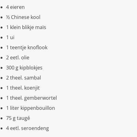
4 eieren
½ Chinese kool
1 klein blikje maïs
1 ui
1 teentje knoflook
2 eetl. olie
300 g kipblokjes
2 theel. sambal
1 theel. koenjit
1 theel. gemberwortel
1 liter kippenbouillon
75 g taugé
4 eetl. seroendeng