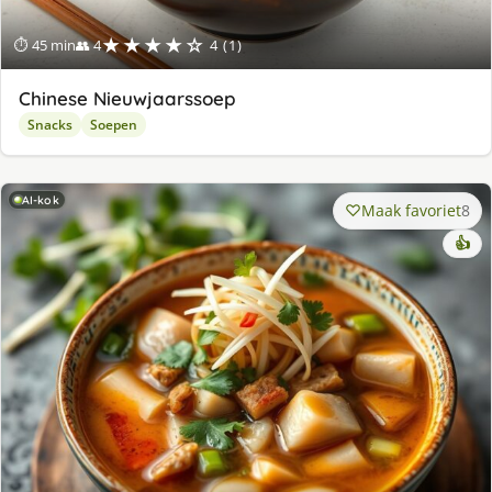
★★★★☆
⏱ 45 min
👥 4
4 (1)
Chinese Nieuwjaarssoep
Snacks
Soepen
AI-kok
Maak favoriet
8
👍