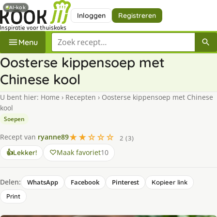
AI-kok
Inloggen
Registreren
Zoek een recept
Menu
Oosterse kippensoep met
Chinese kool
U bent hier:
Home
›
Recepten
›
Oosterse kippensoep met Chinese
kool
Soepen
★★☆☆☆
Recept van
ryanne89
2 (3)
Maak favoriet
10
👍
Lekker!
Delen:
WhatsApp
Facebook
Pinterest
Kopieer link
Print