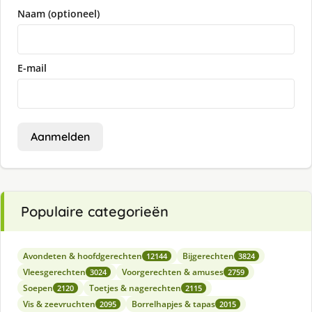
Naam (optioneel)
E-mail
Aanmelden
Populaire categorieën
Avondeten & hoofdgerechten
Bijgerechten
12144
3824
Vleesgerechten
Voorgerechten & amuses
3024
2759
Soepen
Toetjes & nagerechten
2120
2115
Vis & zeevruchten
Borrelhapjes & tapas
2095
2015