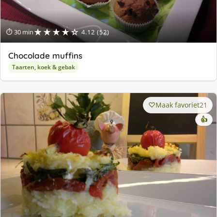
★★★★☆
⏱ 30 min
4.12 (52)
Chocolade muffins
Taarten, koek & gebak
Maak favoriet
21
👍