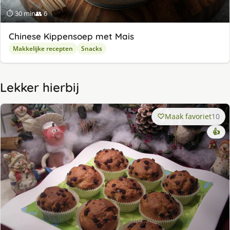
⏱ 30 min
👥 6
Chinese Kippensoep met Mais
Makkelijke recepten
Snacks
Lekker hierbij
Maak favoriet
10
👍