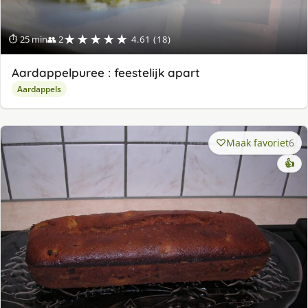
★★★★★
⏱ 25 min
👥 2
4.61 (18)
Aardappelpuree : feestelijk apart
Aardappels
Maak favoriet
6
👍