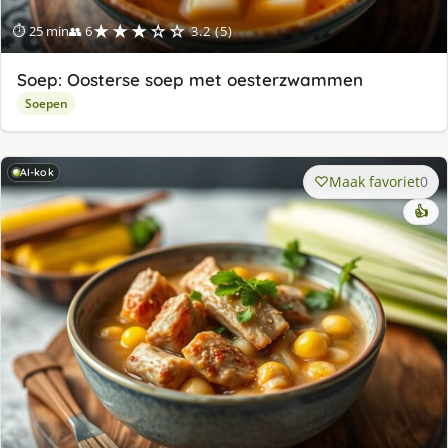
★★★☆☆
⏱ 25 min
👥 6
3.2 (5)
Soep: Oosterse soep met oesterzwammen
Soepen
AI-kok
Maak favoriet
0
👍