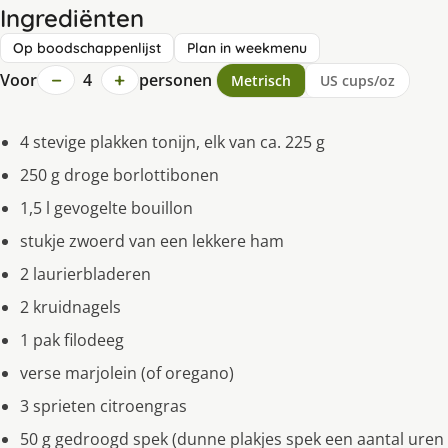
Ingrediënten
Op boodschappenlijst
Plan in weekmenu
−
+
Voor
4
personen
Metrisch
US cups/oz
4 stevige plakken tonijn, elk van ca. 225 g
250 g droge borlottibonen
1,5 l gevogelte bouillon
stukje zwoerd van een lekkere ham
2 laurierbladeren
2 kruidnagels
1 pak filodeeg
verse marjolein (of oregano)
3 sprieten citroengras
50 g gedroogd spek (dunne plakjes spek een aantal uren