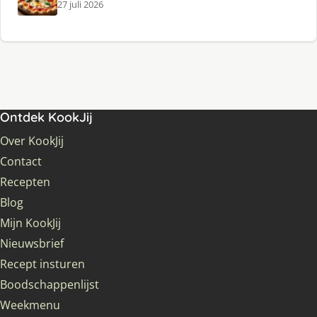
27 juli 2026
Ontdek KookJij
Over KookJij
Contact
Recepten
Blog
Mijn KookJij
Nieuwsbrief
Recept insturen
Boodschappenlijst
Weekmenu