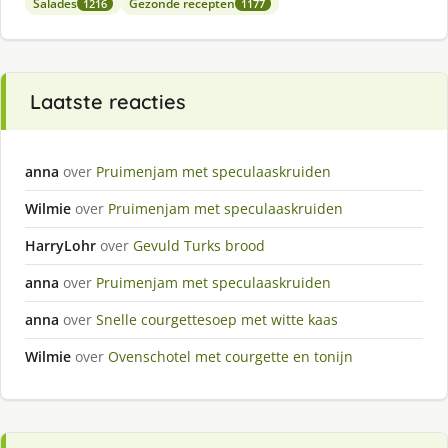
Salades
Gezonde recepten
1216
1177
Laatste reacties
anna
over
Pruimenjam met speculaaskruiden
Wilmie
over
Pruimenjam met speculaaskruiden
HarryLohr
over
Gevuld Turks brood
anna
over
Pruimenjam met speculaaskruiden
anna
over
Snelle courgettesoep met witte kaas
Wilmie
over
Ovenschotel met courgette en tonijn