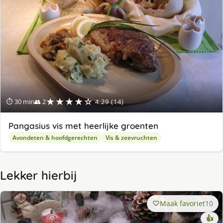
★★★★☆
⏱ 30 min
👥 2
4.29 (14)
Pangasius vis met heerlijke groenten
Avondeten & hoofdgerechten
Vis & zeevruchten
Lekker hierbij
Maak favoriet
10
👍