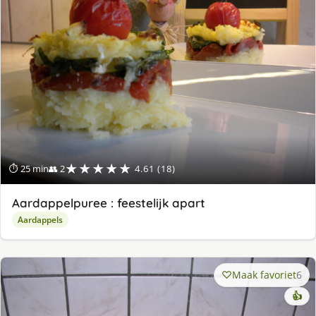
★★★★★
⏱ 25 min
👥 2
4.61 (18)
Aardappelpuree : feestelijk apart
Aardappels
Maak favoriet
6
👍