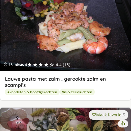
★★★★☆
⏱ 15 min
👥 4
4.4 (15)
Lauwe pasta met zalm , gerookte zalm en
scampi’s
Avondeten & hoofdgerechten
Vis & zeevruchten
Maak favoriet
5
👍