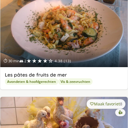
★★★★☆
⏱ 30 min
👥 2
4.38 (13)
Les pâtes de fruits de mer
Avondeten & hoofdgerechten
Vis & zeevruchten
Maak favoriet
8
👍