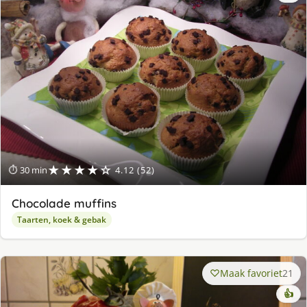
★★★★☆
⏱ 30 min
4.12 (52)
Chocolade muffins
Taarten, koek & gebak
Maak favoriet
21
👍