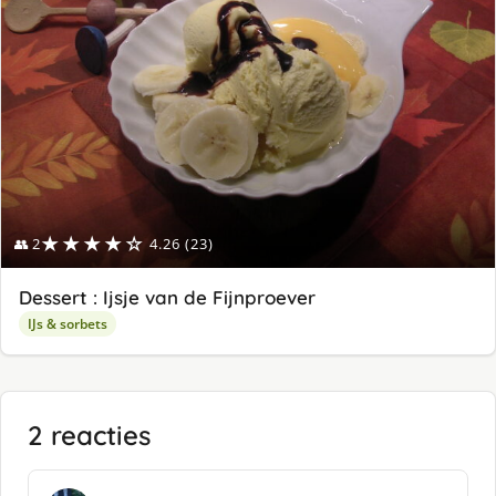
★★★★☆
👥 2
4.26 (23)
Dessert : Ijsje van de Fijnproever
IJs & sorbets
2 reacties