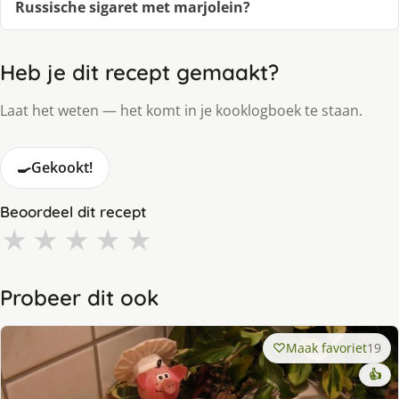
Russische sigaret met marjolein?
Heb je dit recept gemaakt?
Laat het weten — het komt in je kooklogboek te staan.
🍳
Gekookt!
Beoordeel dit recept
★
★
★
★
★
Probeer dit ook
Maak favoriet
19
👍