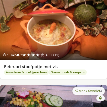
★★★★☆
⏱ 15 min
👥 2
4.37 (19)
Februari stoofpotje met vis
Avondeten & hoofdgerechten
Ovenschotels & eenpans
Maak favoriet
4
👍