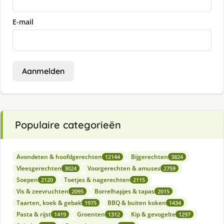
E-mail
Aanmelden
Populaire categorieën
Avondeten & hoofdgerechten
Bijgerechten
12144
3824
Vleesgerechten
Voorgerechten & amuses
3024
2759
Soepen
Toetjes & nagerechten
2120
2115
Vis & zeevruchten
Borrelhapjes & tapas
2095
2015
Taarten, koek & gebak
BBQ & buiten koken
1975
1434
Pasta & rijst
Groenten
Kip & gevogelte
1419
1312
1297