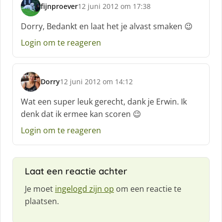
fijnproever
12 juni 2012 om 17:38
s
c
Dorry, Bedankt en laat het je alvast smaken 😉
h
Login om te reageren
r
e
e
f
Dorry
12 juni 2012 om 14:12
:
s
c
Wat een super leuk gerecht, dank je Erwin. Ik
h
denk dat ik ermee kan scoren 😉
r
e
Login om te reageren
e
f
:
Laat een reactie achter
Je moet
ingelogd zijn op
om een reactie te
plaatsen.