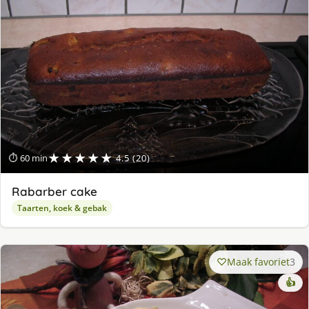
★★★★★
⏱ 60 min
4.5 (20)
Rabarber cake
Taarten, koek & gebak
Maak favoriet
3
👍