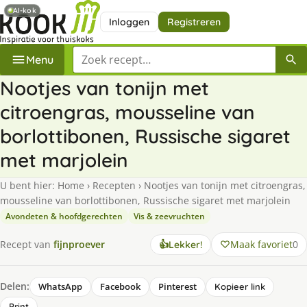
AI-kok
Inloggen
Registreren
Zoek een recept
Menu
Nootjes van tonijn met
citroengras, mousseline van
borlottibonen, Russische sigaret
met marjolein
U bent hier:
Home
›
Recepten
›
Nootjes van tonijn met citroengras,
mousseline van borlottibonen, Russische sigaret met marjolein
Avondeten & hoofdgerechten
Vis & zeevruchten
Maak favoriet
0
Recept van
fijnproever
👍
Lekker!
Delen:
WhatsApp
Facebook
Pinterest
Kopieer link
Print