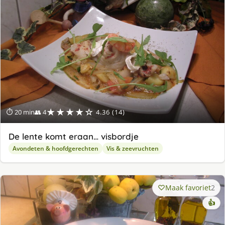
★★★★☆
⏱ 20 min
👥 4
4.36 (14)
De lente komt eraan… visbordje
Avondeten & hoofdgerechten
Vis & zeevruchten
Maak favoriet
2
👍