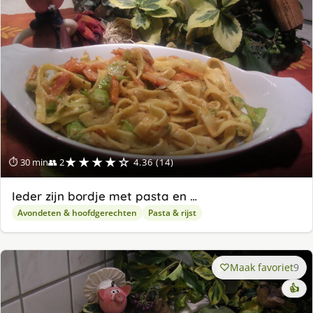
★★★★☆
⏱ 30 min
👥 2
4.36 (14)
Ieder zijn bordje met pasta en …
Avondeten & hoofdgerechten
Pasta & rijst
Maak favoriet
9
👍