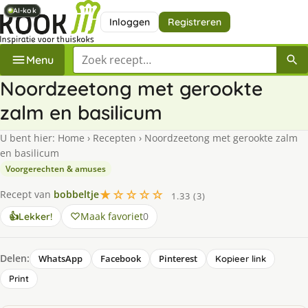
AI-kok
AI-kok
AI-kok
AI-kok
Inloggen
Registreren
Zoek een recept
Menu
Noordzeetong met gerookte
zalm en basilicum
U bent hier:
Home
›
Recepten
›
Noordzeetong met gerookte zalm
en basilicum
Voorgerechten & amuses
★☆☆☆☆
Recept van
bobbeltje
1.33 (3)
Maak favoriet
0
👍
Lekker!
Delen:
WhatsApp
Facebook
Pinterest
Kopieer link
Print