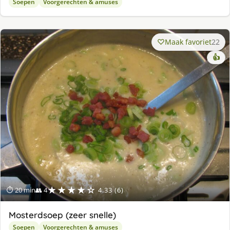
Soepen
Voorgerechten & amuses
Maak favoriet
22
👍
★★★★☆
⏱ 20 min
👥 4
4.33 (6)
Mosterdsoep (zeer snelle)
Soepen
Voorgerechten & amuses