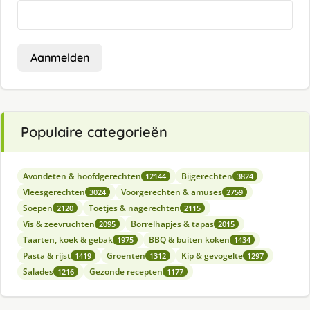
Aanmelden
Populaire categorieën
Avondeten & hoofdgerechten
Bijgerechten
12144
3824
Vleesgerechten
Voorgerechten & amuses
3024
2759
Soepen
Toetjes & nagerechten
2120
2115
Vis & zeevruchten
Borrelhapjes & tapas
2095
2015
Taarten, koek & gebak
BBQ & buiten koken
1975
1434
Pasta & rijst
Groenten
Kip & gevogelte
1419
1312
1297
Salades
Gezonde recepten
1216
1177