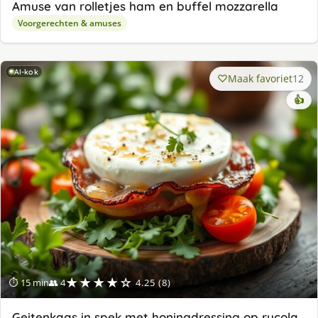
Amuse van rolletjes ham en buffel mozzarella
Voorgerechten & amuses
AI-kok
Maak favoriet
12
👍
★★★★☆
⏱ 15 min
👥 4
4.25 (8)
Geitenkaas in spek met honingdressing op rucola