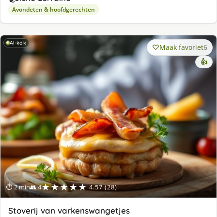
Avondeten & hoofdgerechten
AI-kok
Maak favoriet
6
👍
★★★★★
⏱ 2 min
👥 4
4.57 (28)
Stoverij van varkenswangetjes