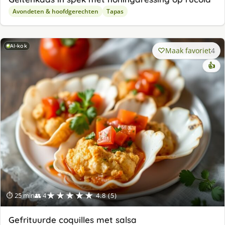
Avondeten & hoofdgerechten
Tapas
AI-kok
Maak favoriet
4
👍
★★★★★
⏱ 25 min
👥 4
4.8 (5)
Gefrituurde coquilles met salsa