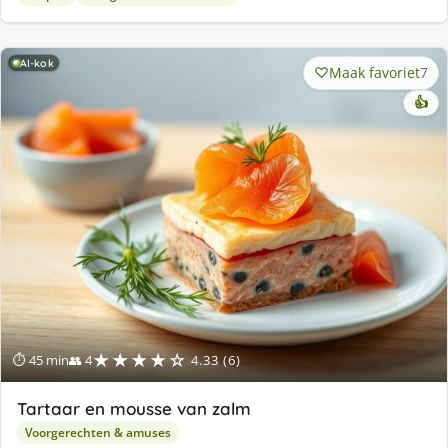
AI-kok
Maak favoriet
7
👍
★★★★☆
⏱ 45 min
👥 4
4.33 (6)
Tartaar en mousse van zalm
Voorgerechten & amuses