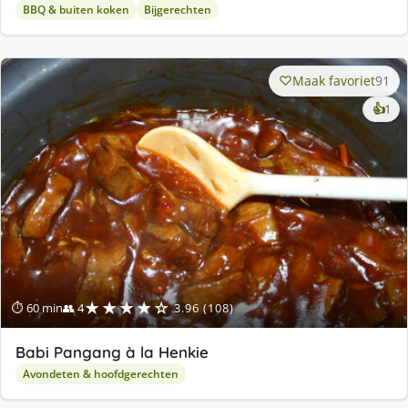
BBQ & buiten koken
Bijgerechten
Maak favoriet
91
ke
👍
1
lek
ge
★★★★☆
⏱ 60 min
👥 4
3.96 (108)
Babi Pangang à la Henkie
Avondeten & hoofdgerechten