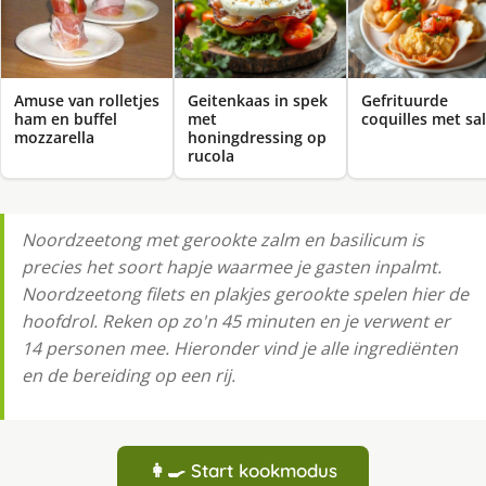
Amuse van rolletjes
Geitenkaas in spek
Gefrituurde
ham en buffel
met
coquilles met sa
mozzarella
honingdressing op
rucola
Noordzeetong met gerookte zalm en basilicum is
precies het soort hapje waarmee je gasten inpalmt.
Noordzeetong filets en plakjes gerookte spelen hier de
hoofdrol. Reken op zo'n 45 minuten en je verwent er
14 personen mee. Hieronder vind je alle ingrediënten
en de bereiding op een rij.
👩‍🍳 Start kookmodus