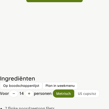
Ingrediënten
Op boodschappenlijst
Plan in weekmenu
−
+
Voor
14
personen
Metrisch
US cups/oz
7 flinke noordzeetong filets