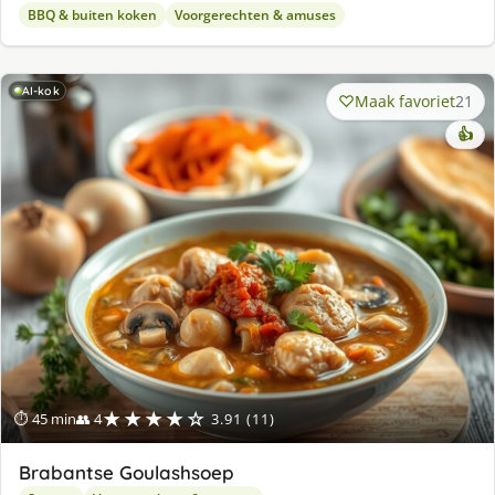
BBQ & buiten koken
Voorgerechten & amuses
AI-kok
Maak favoriet
21
👍
★★★★☆
⏱ 45 min
👥 4
3.91 (11)
Brabantse Goulashsoep