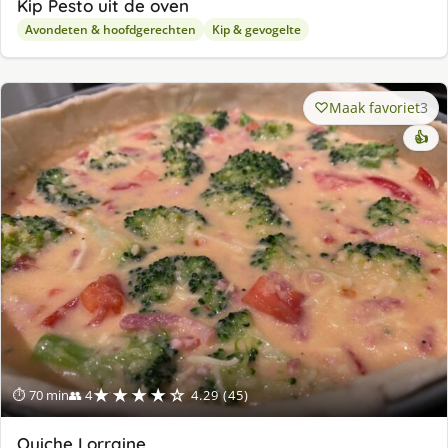
Kip Pesto uit de oven
Avondeten & hoofdgerechten
Kip & gevogelte
Maak favoriet
3
👍
★★★★☆
⏱ 70 min
👥 4
4.29 (45)
Quiche Lorraine