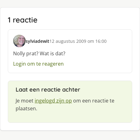
1 reactie
sylviadewit
12 augustus 2009 om 16:00
s
c
Nolly prat? Wat is dat?
h
Login om te reageren
r
e
e
f
Laat een reactie achter
:
Je moet
ingelogd zijn op
om een reactie te
plaatsen.