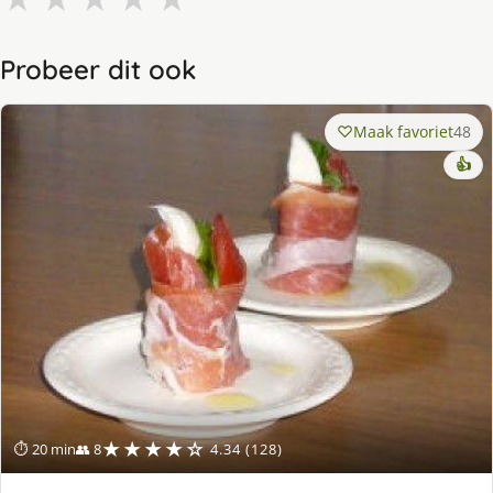
Probeer dit ook
Maak favoriet
48
👍
★★★★☆
⏱ 20 min
👥 8
4.34 (128)