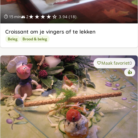
★★★★☆
⏱ 15 min
👥 2
3.94 (18)
Croissant om je vingers af te lekken
Beleg
Brood & beleg
Maak favoriet
0
👍