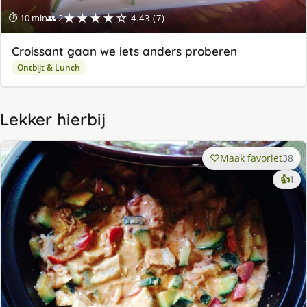
★★★★☆
⏱ 10 min
👥 2
4.43 (7)
Croissant gaan we iets anders proberen
Ontbijt & Lunch
Lekker hierbij
Maak favoriet
38
ke
👍
1
lek
ge