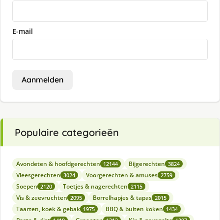
E-mail
Aanmelden
Populaire categorieën
Avondeten & hoofdgerechten
Bijgerechten
12144
3824
Vleesgerechten
Voorgerechten & amuses
3024
2759
Soepen
Toetjes & nagerechten
2120
2115
Vis & zeevruchten
Borrelhapjes & tapas
2095
2015
Taarten, koek & gebak
BBQ & buiten koken
1975
1434