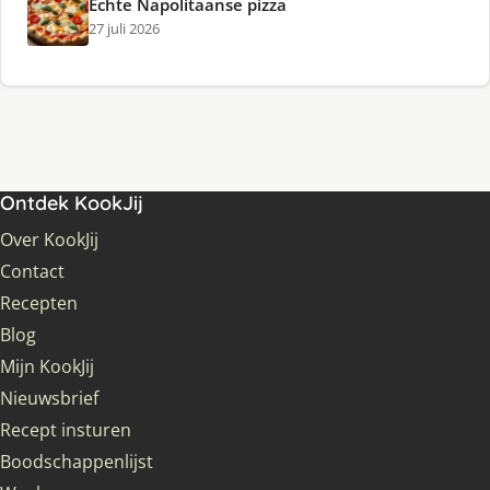
Echte Napolitaanse pizza
27 juli 2026
Ontdek KookJij
Over KookJij
Contact
Recepten
Blog
Mijn KookJij
Nieuwsbrief
Recept insturen
Boodschappenlijst