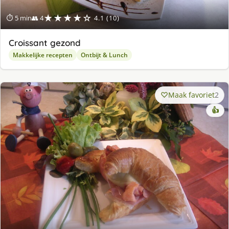
★★★★☆
⏱ 5 min
👥 4
4.1 (10)
Croissant gezond
Makkelijke recepten
Ontbijt & Lunch
Maak favoriet
2
👍