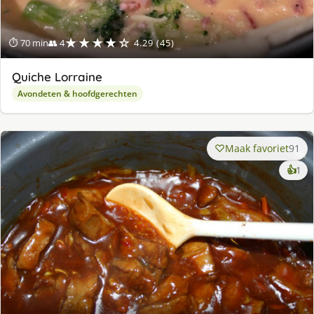
★★★★☆
⏱ 70 min
👥 4
4.29 (45)
Quiche Lorraine
Avondeten & hoofdgerechten
Maak favoriet
91
ke
👍
1
lek
ge