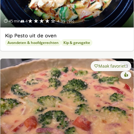
★★★★☆
⏱ 45 min
👥 4
4.39 (96)
Kip Pesto uit de oven
Avondeten & hoofdgerechten
Kip & gevogelte
Maak favoriet
3
👍