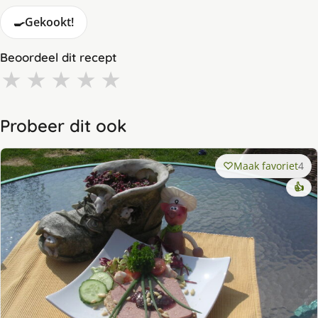
🍳
Gekookt!
Beoordeel dit recept
★
★
★
★
★
Probeer dit ook
Maak favoriet
4
👍