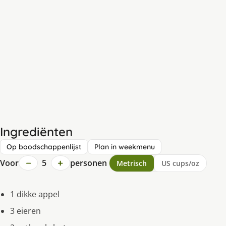
Ingrediënten
Op boodschappenlijst
Plan in weekmenu
−
+
Voor
5
personen
Metrisch
US cups/oz
1 dikke appel
3 eieren