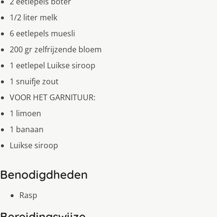
2 eetlepels boter
1/2 liter melk
6 eetlepels muesli
200 gr zelfrijzende bloem
1 eetlepel Luikse siroop
1 snuifje zout
VOOR HET GARNITUUR:
1 limoen
1 banaan
Luikse siroop
Benodigdheden
Rasp
Bereidingswijze