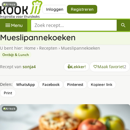
AI-kok
Inloggen
Registreren
Zoek een recept
Menu
Mueslipannekoeken
U bent hier:
Home
›
Recepten
›
Mueslipannekoeken
Ontbijt & Lunch
Maak favoriet
2
Recept van
sonja4
👍
Lekker!
Delen:
WhatsApp
Facebook
Pinterest
Kopieer link
Print
AI-kok