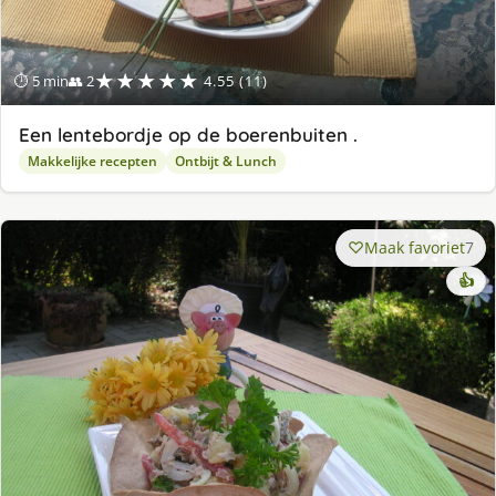
★★★★★
⏱ 5 min
👥 2
4.55 (11)
Een lentebordje op de boerenbuiten .
Makkelijke recepten
Ontbijt & Lunch
Maak favoriet
7
👍