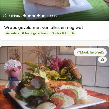
★★★★★
⏱ 15 min
👥 2
4.56 (9)
Wraps gevuld met van alles en nog wat
Avondeten & hoofdgerechten
Ontbijt & Lunch
Maak favoriet
5
👍