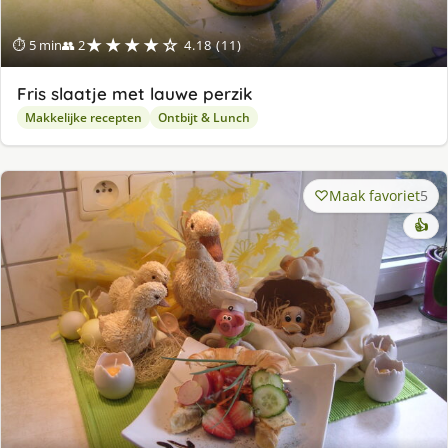
★★★★☆
⏱ 5 min
👥 2
4.18 (11)
Fris slaatje met lauwe perzik
Makkelijke recepten
Ontbijt & Lunch
Maak favoriet
5
👍