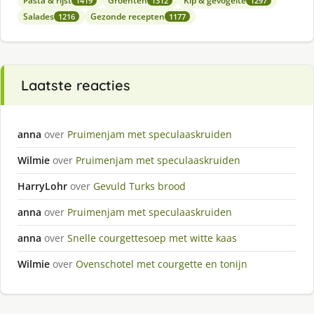
Pasta & rijst
Groenten
Kip & gevogelte
1419
1312
1297
Salades
Gezonde recepten
1216
1177
Laatste reacties
anna
over
Pruimenjam met speculaaskruiden
Wilmie
over
Pruimenjam met speculaaskruiden
HarryLohr
over
Gevuld Turks brood
anna
over
Pruimenjam met speculaaskruiden
anna
over
Snelle courgettesoep met witte kaas
Wilmie
over
Ovenschotel met courgette en tonijn