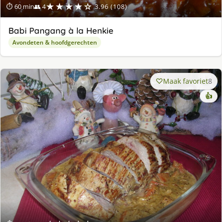
★★★★☆
⏱ 60 min
👥 4
3.96 (108)
Babi Pangang à la Henkie
Avondeten & hoofdgerechten
Maak favoriet
8
👍