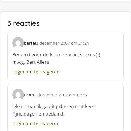
3 reacties
bertal
2 december 2007 om 21:24
s
c
Bedankt voor de leuke reactie, succes:):)
h
m.v.g. Bert Allers
r
e
Login om te reageren
e
f
:
Leon
1 december 2007 om 17:38
s
c
lekker man ik ga dit prberen met kerst.
h
Fijne dagen en bedankt.
r
e
Login om te reageren
e