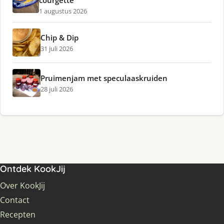
courgette
1 augustus 2026
Chip & Dip
31 juli 2026
Pruimenjam met speculaaskruiden
28 juli 2026
Ontdek KookJij
Over KookJij
Contact
Recepten