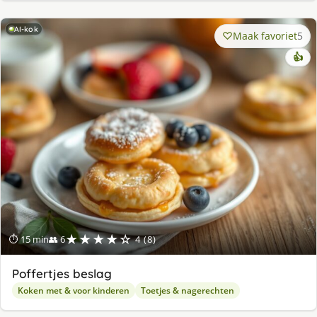
AI-kok
Maak favoriet
5
👍
★★★★☆
⏱ 15 min
👥 6
4 (8)
Poffertjes beslag
Koken met & voor kinderen
Toetjes & nagerechten