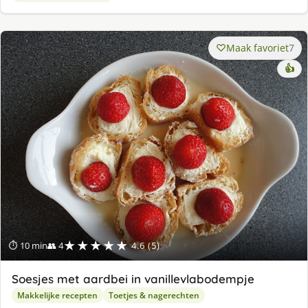
Maak favoriet
7
👍
★★★★★
⏱ 10 min
👥 4
4.6 (5)
Soesjes met aardbei in vanillevlabodempje
Makkelijke recepten
Toetjes & nagerechten