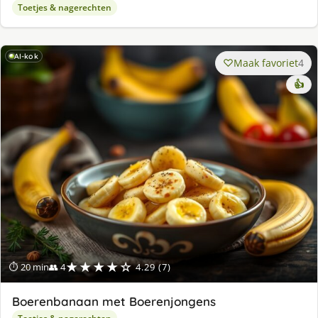
Toetjes & nagerechten
AI-kok
Maak favoriet
4
👍
★★★★☆
⏱ 20 min
👥 4
4.29 (7)
Boerenbanaan met Boerenjongens