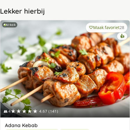
Lekker hierbij
AI-kok
Maak favoriet
28
👍
★★★★★
👥 4
4.67 (141)
Adana Kebab