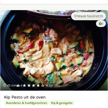
Maak favoriet
38
ke
👍
1
lek
ge
★★★★☆
⏱ 45 min
👥 4
4.39 (96)
Kip Pesto uit de oven
Avondeten & hoofdgerechten
Kip & gevogelte