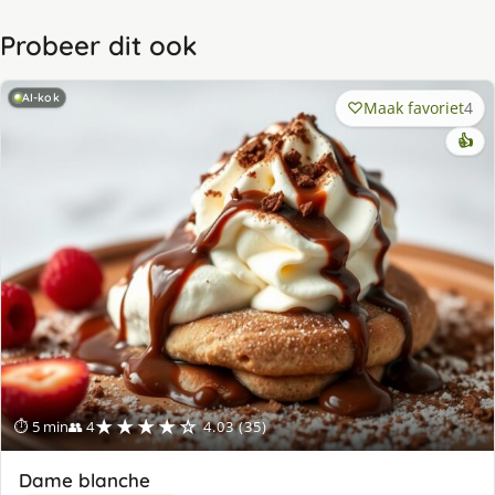
Probeer dit ook
AI-kok
Maak favoriet
4
👍
★★★★☆
⏱ 5 min
👥 4
4.03 (35)
Dame blanche