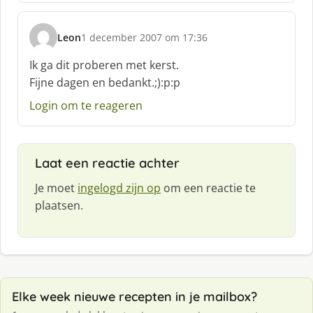
f
:
Leon
1 december 2007 om 17:36
s
c
Ik ga dit proberen met kerst.
h
Fijne dagen en bedankt.;):p:p
r
e
Login om te reageren
e
f
:
Laat een reactie achter
Je moet
ingelogd zijn op
om een reactie te
plaatsen.
Elke week nieuwe recepten in je mailbox?