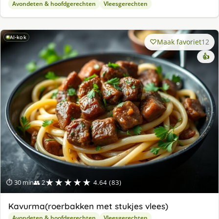
Avondeten & hoofdgerechten
Vleesgerechten
AI-kok
Maak favoriet
12
👍
★★★★★
⏱ 30 min
👥 2
4.64 (83)
Kavurma(roerbakken met stukjes vlees)
Avondeten & hoofdgerechten
Vleesgerechten