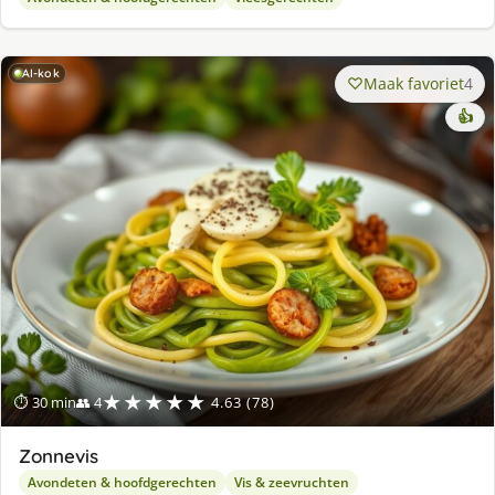
AI-kok
Maak favoriet
4
👍
★★★★★
⏱ 30 min
👥 4
4.63 (78)
Zonnevis
Avondeten & hoofdgerechten
Vis & zeevruchten