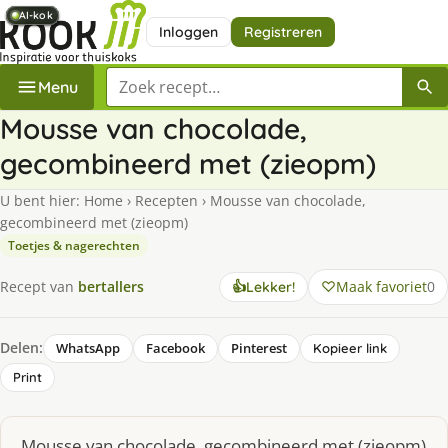
AI-kok
AI-kok
AI-kok
AI-kok
AI-kok
AI-kok
AI-kok
Inloggen
Registreren
Zoek een recept
Menu
Mousse van chocolade,
gecombineerd met (zieopm)
U bent hier:
Home
›
Recepten
›
Mousse van chocolade,
gecombineerd met (zieopm)
Toetjes & nagerechten
Maak favoriet
0
Recept van
bertallers
👍
Lekker!
Delen:
WhatsApp
Facebook
Pinterest
Kopieer link
Print
Mousse van chocolade, gecombineerd met (zieopm)