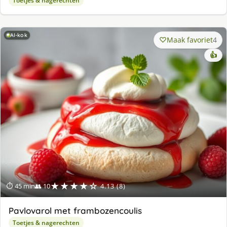
Toetjes & nagerechten
AI-kok
Maak favoriet
4
👍
★★★★☆
⏱ 45 min
👥 10
4.13 (8)
Pavlovarol met frambozencoulis
Toetjes & nagerechten