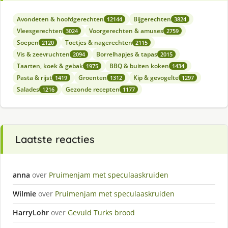
Avondeten & hoofdgerechten
Bijgerechten
12144
3824
Vleesgerechten
Voorgerechten & amuses
3024
2759
Soepen
Toetjes & nagerechten
2120
2115
Vis & zeevruchten
Borrelhapjes & tapas
2094
2015
Taarten, koek & gebak
BBQ & buiten koken
1975
1434
Pasta & rijst
Groenten
Kip & gevogelte
1419
1312
1297
Salades
Gezonde recepten
1216
1177
Laatste reacties
anna
over
Pruimenjam met speculaaskruiden
Wilmie
over
Pruimenjam met speculaaskruiden
HarryLohr
over
Gevuld Turks brood