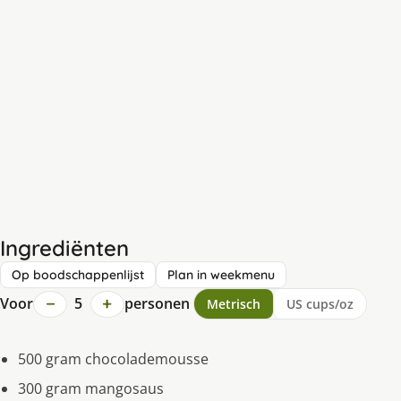
Ingrediënten
Op boodschappenlijst
Plan in weekmenu
−
+
Voor
5
personen
Metrisch
US cups/oz
500 gram chocolademousse
300 gram mangosaus