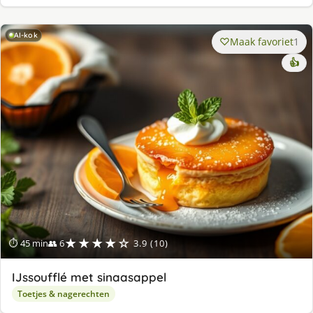
AI-kok
Maak favoriet
1
👍
★★★★☆
⏱ 45 min
👥 6
3.9 (10)
IJssoufflé met sinaasappel
Toetjes & nagerechten