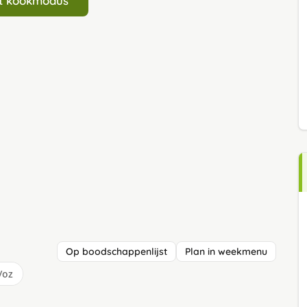
art kookmodus
Op boodschappenlijst
Plan in weekmenu
/oz