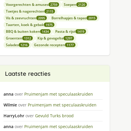
Voorgerechten & amuses
Soepen
2759
2120
Toetjes & nagerechten
2115
Vis & zeevruchten
Borrelhapjes & tapas
2095
2015
Taarten, koek & gebak
1975
BBQ & buiten koken
Pasta & rijst
1434
1419
Groenten
Kip & gevogelte
1312
1297
Salades
Gezonde recepten
1216
1177
Laatste reacties
anna
over
Pruimenjam met speculaaskruiden
Wilmie
over
Pruimenjam met speculaaskruiden
HarryLohr
over
Gevuld Turks brood
anna
over
Pruimenjam met speculaaskruiden