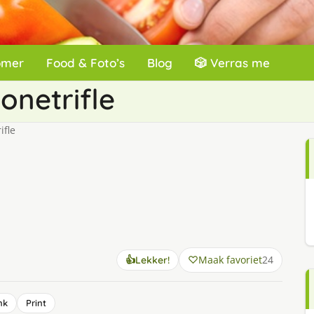
omer
Food & Foto’s
Blog
🎲 Verras me
netrifle
fle
Maak favoriet
24
👍
Lekker!
nk
Print