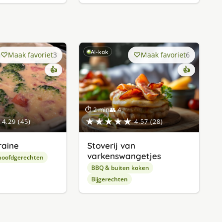
AI-kok
Maak favoriet
3
Maak favoriet
6
👍
👍
⏱ 2 min
👥 4
★★★★★
4.29 (45)
4.57 (28)
raine
Stoverij van
varkenswangetjes
hoofdgerechten
BBQ & buiten koken
Bijgerechten