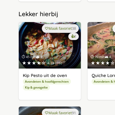
Lekker hierbij
Maak favoriet
38
keer
👍
1
lekker
gevonden
⏱ 45 min
👥 4
⏱ 70 min
👥 4
★★★★☆
★★★★☆
4.39 (96)
Kip Pesto uit de oven
Quiche Lor
Avondeten & hoofdgerechten
Avondeten & 
Kip & gevogelte
Maak favoriet
91