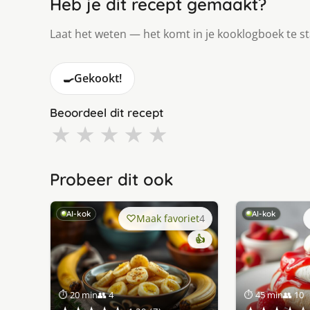
Heb je dit recept gemaakt?
Laat het weten — het komt in je kooklogboek te s
🍳
Gekookt!
Beoordeel dit recept
★
★
★
★
★
Probeer dit ook
AI-kok
AI-kok
Maak favoriet
4
👍
⏱ 20 min
👥 4
⏱ 45 min
👥 10