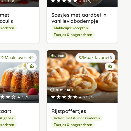
★★★★★
4.13 (8)
4.6 (5)
 met
Soesjes met aardbei in
oulis
vanillevlabodempje
erechten
Makkelijke recepten
Toetjes & nagerechten
AI-kok
Maak favoriet
9
Maak favoriet
6
👍
👍
⏱ 30 min
👥 10
★★☆
★★★★★
4.2 (5)
4.67 (3)
taart
Rijstpoffertjes
 & gebak
Koken met & voor kinderen
erechten
Toetjes & nagerechten