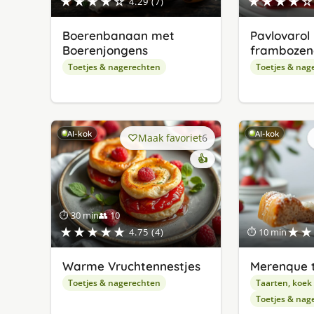
★★★★☆
★★★★☆
4.29 (7)
Boerenbanaan met
Pavlovarol
Boerenjongens
frambozenc
Toetjes & nagerechten
Toetjes & nag
AI-kok
AI-kok
Maak favoriet
6
👍
⏱ 30 min
👥 10
★★★★★
★★
4.75 (4)
⏱ 10 min
Warme Vruchtennestjes
Merenque 
Toetjes & nagerechten
Taarten, koek
Toetjes & nag