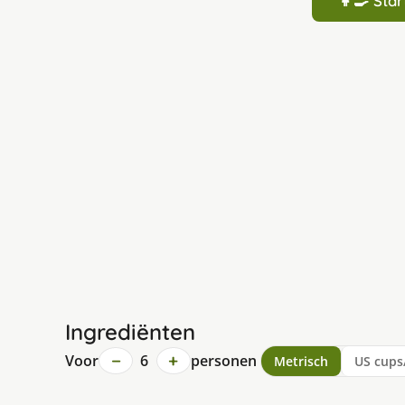
👩‍🍳 St
Ingrediënten
−
+
Voor
6
personen
Metrisch
US cups