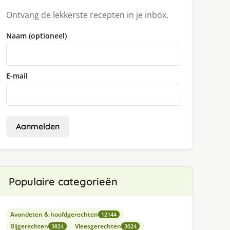
Ontvang de lekkerste recepten in je inbox.
Naam (optioneel)
E-mail
Aanmelden
Populaire categorieën
Avondeten & hoofdgerechten
12144
Bijgerechten
Vleesgerechten
3824
3024