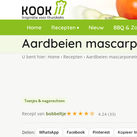
Home
Recepten
Nieuw
BBQ & Z
Aardbeien mascarpo
U bent hier:
Home
›
Recepten
›
Aardbeien mascarponetri
Toetjes & nagerechten
★★★★☆
Recept van
bobbeltje
4.24 (33)
Delen:
WhatsApp
Facebook
Pinterest
Kopieer li