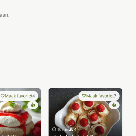
taan.
Maak favoriet
4
Maak favoriet
7
👍
👍
⏱ 10 min
👥 4