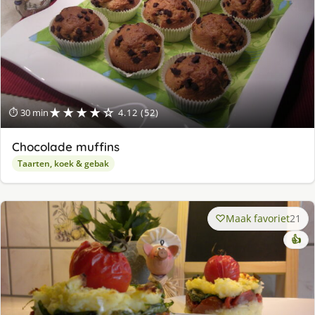
★★★★☆
⏱ 30 min
4.12 (52)
Chocolade muffins
Taarten, koek & gebak
Maak favoriet
21
👍