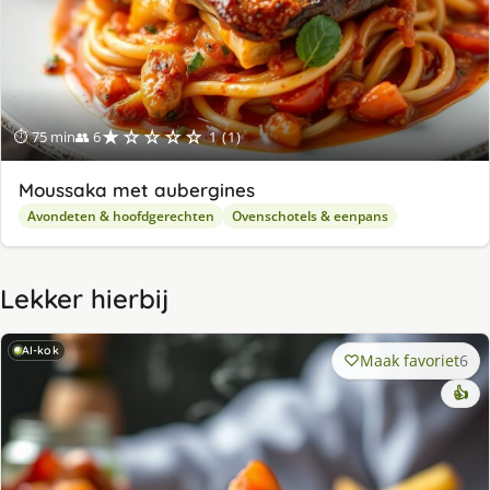
★☆☆☆☆
⏱ 75 min
👥 6
1 (1)
Moussaka met aubergines
Avondeten & hoofdgerechten
Ovenschotels & eenpans
Lekker hierbij
AI-kok
Maak favoriet
6
👍