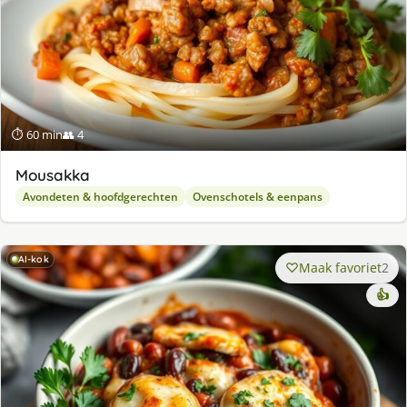
⏱ 60 min
👥 4
Mousakka
Avondeten & hoofdgerechten
Ovenschotels & eenpans
AI-kok
Maak favoriet
2
👍