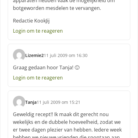
apparaten hebben vaak de mogelijkheid om
botgeworden mesdelen te vervangen.
Redactie KookJij
Login om te reageren
Lizemie2
11 juli 2009 om 16:30
s
c
Graag gedaan hoor Tanja! 🙂
h
Login om te reageren
r
e
e
f
Tanja
11 juli 2009 om 15:21
:
s
c
Geweldig recept!! Ik maak dit gerecht nou
h
wekelijks en de dubbele hoeveelheid, zodat we
r
er twee dagen plezier van hebben. Iedere week
e
hebben we nieuwe vrienden die spontaan aan
e