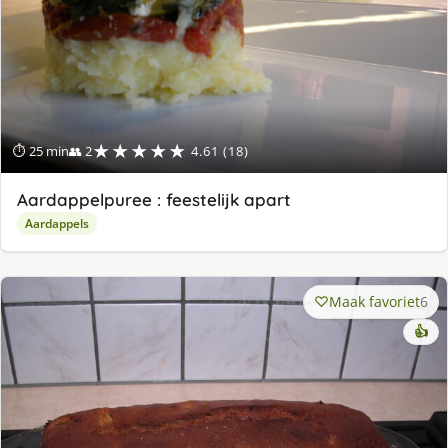
★★★★★
⏱ 25 min
👥 2
4.61 (18)
Aardappelpuree : feestelijk apart
Aardappels
Maak favoriet
6
👍