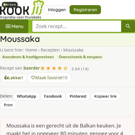
AI-kok
AI-kok
AI-kok
AI-kok
AI-kok
AI-kok
AI-kok
Inloggen
Registreren
Zoek een recept
Menu
Moussaka
U bent hier:
Home
›
Recepten
›
Moussaka
Avondeten & hoofdgerechten
Ovenschotels & eenpans
★★★★☆
Recept van
beerder
3.64 (14)
Maak favoriet
19
👍
Lekker!
Delen:
WhatsApp
Facebook
Pinterest
Kopieer link
Print
Moussaka is een gerecht uit de Balkan keuken. Je
maakt het in ongeveer 80 minuten, genoeg voor 4