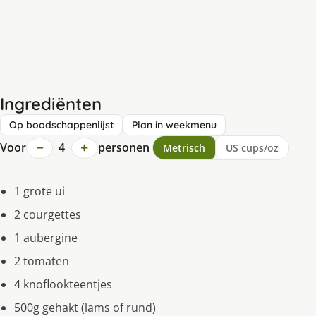
Ingrediënten
Op boodschappenlijst
Plan in weekmenu
−
+
Voor
4
personen
Metrisch
US cups/oz
1 grote ui
2 courgettes
1 aubergine
2 tomaten
4 knoflookteentjes
500g gehakt (lams of rund)