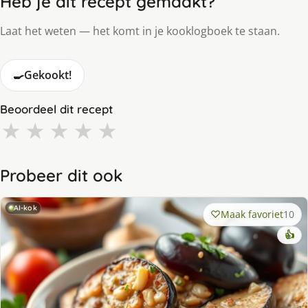
Heb je dit recept gemaakt?
Laat het weten — het komt in je kooklogboek te staan.
🍳
Gekookt!
Beoordeel dit recept
★
★
★
★
★
Probeer dit ook
AI-kok
Maak favoriet
10
👍