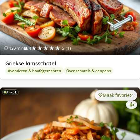
★★★★★
⏱ 120 min
👥 4
5 (1)
Griekse lamsschotel
Avondeten & hoofdgerechten
Ovenschotels & eenpans
AI-kok
Maak favoriet
4
👍