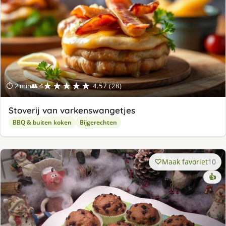
★★★★★
⏱ 2 min
👥 4
4.57 (28)
Stoverij van varkenswangetjes
BBQ & buiten koken
Bijgerechten
Maak favoriet
10
👍