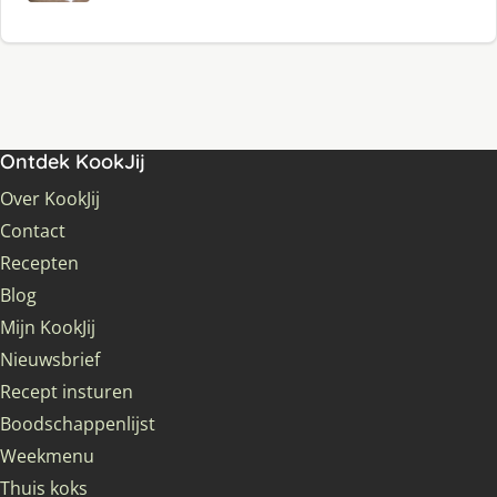
Ontdek KookJij
Over KookJij
Contact
Recepten
Blog
Mijn KookJij
Nieuwsbrief
Recept insturen
Boodschappenlijst
Weekmenu
Thuis koks