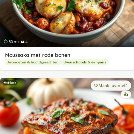
⏱ 80 min
👥 4
Moussaka met rode bonen
Avondeten & hoofdgerechten
Ovenschotels & eenpans
AI-kok
Maak favoriet
1
👍