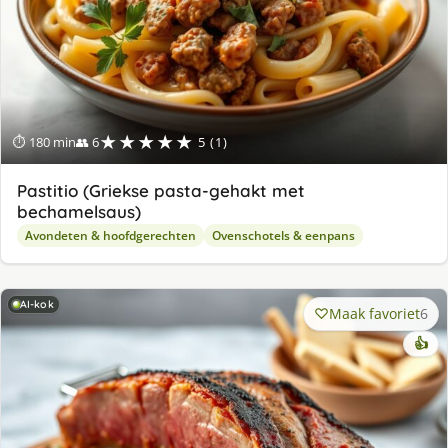
★★★★★
⏱ 180 min
👥 6
5 (1)
Pastitio (Griekse pasta-gehakt met
bechamelsaus)
Avondeten & hoofdgerechten
Ovenschotels & eenpans
AI-kok
Maak favoriet
6
👍