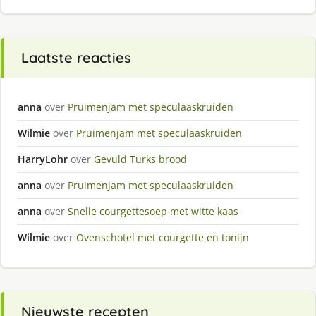
Laatste reacties
anna
over
Pruimenjam met speculaaskruiden
Wilmie
over
Pruimenjam met speculaaskruiden
HarryLohr
over
Gevuld Turks brood
anna
over
Pruimenjam met speculaaskruiden
anna
over
Snelle courgettesoep met witte kaas
Wilmie
over
Ovenschotel met courgette en tonijn
Nieuwste recepten