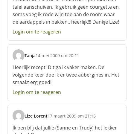
f
tafel aanschuiven. Ik gebruik geen courgette en
:
soms voeg ik rode wijn toe aan de room waar
de aardappels in bakken.. heerlijk!!! Dankje Lize!
Login om te reageren
Tanja
14 mei 2009 om 20:11
s
c
Heerlijk recept! Dit ga ik vaker maken. De
h
volgende keer doe ik er twee aubergines in. Het
r
smaakt erg goed!
e
e
Login om te reageren
f
:
Lize Lorent
17 maart 2009 om 21:15
s
c
Ik ben blij dat jullie (Sanne en Trudy) het lekker
h