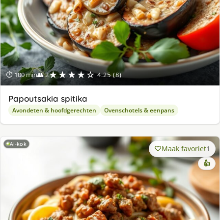
★★★★☆
⏱ 100 min
👥 2
4.25 (8)
Papoutsakia spitika
Avondeten & hoofdgerechten
Ovenschotels & eenpans
AI-kok
Maak favoriet
1
👍