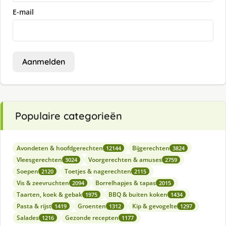
E-mail
Aanmelden
Populaire categorieën
Avondeten & hoofdgerechten
Bijgerechten
12144
3824
Vleesgerechten
Voorgerechten & amuses
3024
2759
Soepen
Toetjes & nagerechten
2120
2115
Vis & zeevruchten
Borrelhapjes & tapas
2094
2015
Taarten, koek & gebak
BBQ & buiten koken
1975
1434
Pasta & rijst
Groenten
Kip & gevogelte
1419
1312
1297
Salades
Gezonde recepten
1216
1177