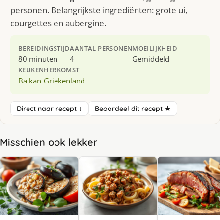
personen. Belangrijkste ingrediënten: grote ui,
courgettes en aubergine.
BEREIDINGSTIJD
AANTAL PERSONEN
MOEILIJKHEID
80 minuten
4
Gemiddeld
KEUKEN
HERKOMST
Balkan
Griekenland
Direct naar recept ↓
Beoordeel dit recept ★
Misschien ook lekker