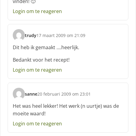
vinden! 🙂
r
e
Login om te reageren
e
f
:
trudy
17 maart 2009 om 21:09
s
c
Dit heb ik gemaakt ….heerlijk.
h
r
Bedankt voor het recept!
e
Login om te reageren
e
f
:
sanne
20 februari 2009 om 23:01
s
c
Het was heel lekker! Het werk (n uurtje) was de
h
moeite waard!
r
e
Login om te reageren
e
f