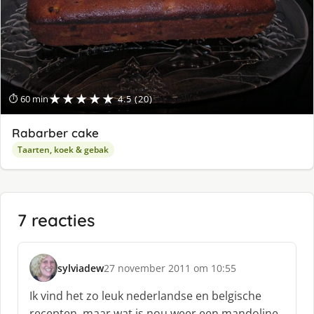
★★★★★
⏱ 60 min
4.5 (20)
Rabarber cake
Taarten, koek & gebak
7 reacties
sylviadew
27 november 2011 om 10:55
s
c
Ik vind het zo leuk nederlandse en belgische
h
recepten, maar wat is nou weer een mandoline