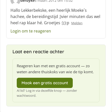
derbyke
6 maart 2012 om 15:02
s
c
Hallo Lekkerbekske, een heerlijk Moeke`s
h
hachee, de bereidingstijd ;)vier minuten das wel
r
heel rap klaar hé. Groetjes :);):p
Melden
e
e
Login om te reageren
f
:
Laat een reactie achter
Reageren kan met een gratis account — zo
weten andere thuiskoks van wie de tip komt.
Maak een gratis account
Al lid? Log in via dezelfde knop — zonder
wachtwoord.