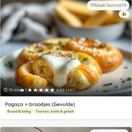
Maak favoriet
19
👍
★★★★★
⏱ 70 min
👥 1
4.62 (101)
Pogaça = broodjes (Gevulde)
Brood & beleg
Taarten, koek & gebak