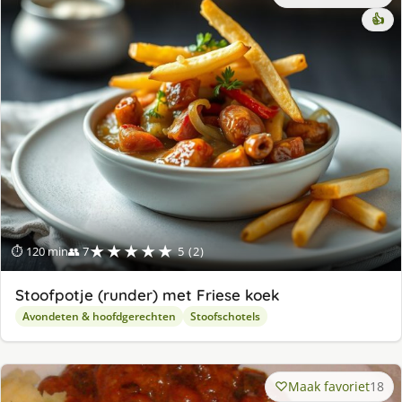
👍
★★★★★
⏱ 120 min
👥 7
5 (2)
Stoofpotje (runder) met Friese koek
Avondeten & hoofdgerechten
Stoofschotels
Maak favoriet
18