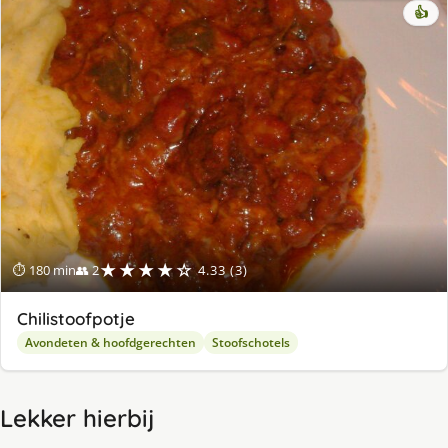
👍
★★★★☆
⏱ 180 min
👥 2
4.33 (3)
Chilistoofpotje
Avondeten & hoofdgerechten
Stoofschotels
Lekker hierbij