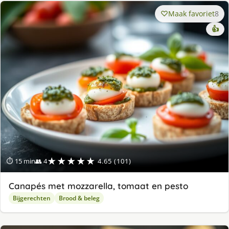
Maak favoriet
8
👍
★★★★★
⏱ 15 min
👥 4
4.65 (101)
Canapés met mozzarella, tomaat en pesto
Bijgerechten
Brood & beleg