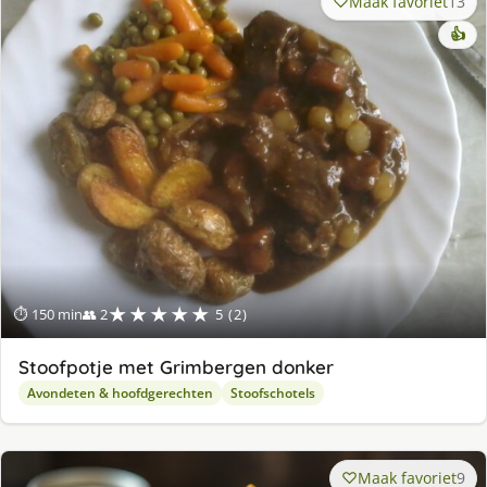
Maak favoriet
13
👍
★★★★★
⏱ 150 min
👥 2
5 (2)
Stoofpotje met Grimbergen donker
Avondeten & hoofdgerechten
Stoofschotels
Maak favoriet
9