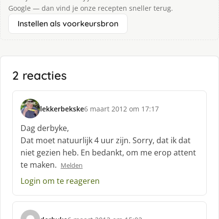
Google — dan vind je onze recepten sneller terug.
Instellen als voorkeursbron
2 reacties
lekkerbekske
6 maart 2012 om 17:17
s
c
Dag derbyke,
h
Dat moet natuurlijk 4 uur zijn. Sorry, dat ik dat
r
niet gezien heb. En bedankt, om me erop attent
e
te maken.
e
Melden
f
Login om te reageren
: