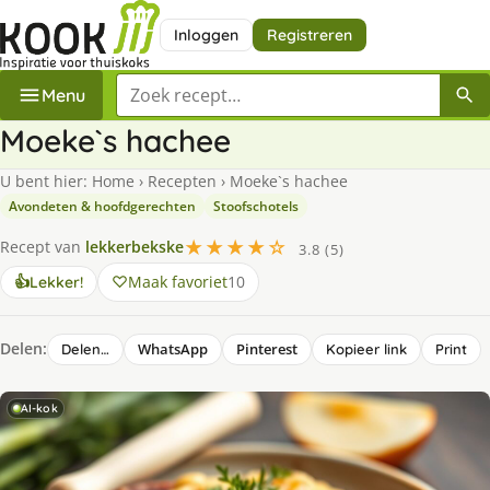
Inloggen
Registreren
Zoek een recept
Menu
Moeke`s hachee
U bent hier:
Home
›
Recepten
›
Moeke`s hachee
Avondeten & hoofdgerechten
Stoofschotels
★★★★☆
Recept van
lekkerbekske
3.8 (5)
Maak favoriet
10
👍
Lekker!
Delen:
WhatsApp
Pinterest
Delen…
Kopieer link
Print
AI-kok