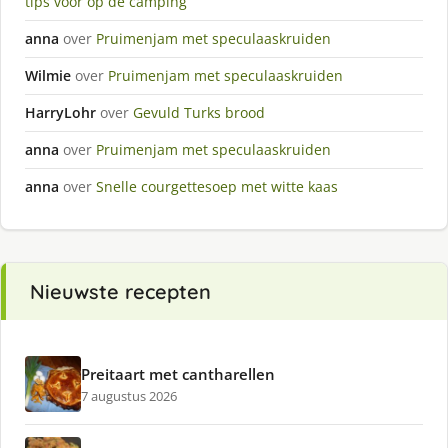
tips voor op de camping
anna
over
Pruimenjam met speculaaskruiden
Wilmie
over
Pruimenjam met speculaaskruiden
HarryLohr
over
Gevuld Turks brood
anna
over
Pruimenjam met speculaaskruiden
anna
over
Snelle courgettesoep met witte kaas
Nieuwste recepten
Preitaart met cantharellen
7 augustus 2026