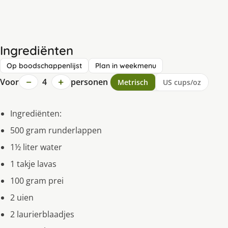
Ingrediënten
Op boodschappenlijst
Plan in weekmenu
−
+
Voor
4
personen
Metrisch
US cups/oz
Ingrediënten:
500 gram runderlappen
1½ liter water
1 takje lavas
100 gram prei
2 uien
2 laurierblaadjes