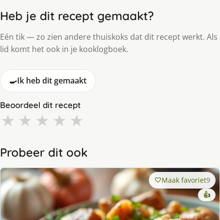
Heb je dit recept gemaakt?
Eén tik — zo zien andere thuiskoks dat dit recept werkt. Als
lid komt het ook in je kooklogboek.
🍳
Ik heb dit gemaakt
Beoordeel dit recept
★
★
★
★
★
Probeer dit ook
Maak favoriet
9
👍