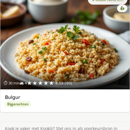
👍
★★★★★
⏱ 30 min
👥 4
4.59 (90)
Bulgur
Bijgerechten
Kook je vaker met KookJij? Stel ons in als voorkeursbron in