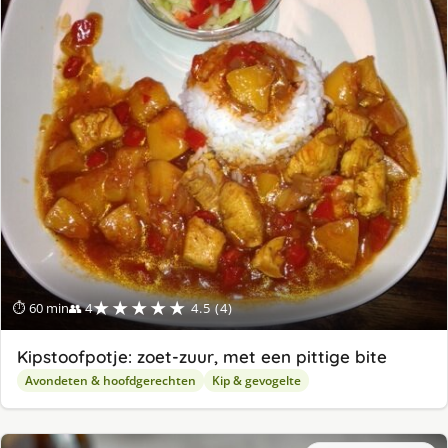
★★★★★
⏱ 60 min
👥 4
4.5 (4)
Kipstoofpotje: zoet-zuur, met een pittige bite
Avondeten & hoofdgerechten
Kip & gevogelte