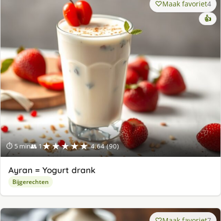
Maak favoriet
4
👍
★★★★★
⏱ 5 min
👥 1
4.64 (90)
Ayran = Yogurt drank
Bijgerechten
Maak favoriet
7