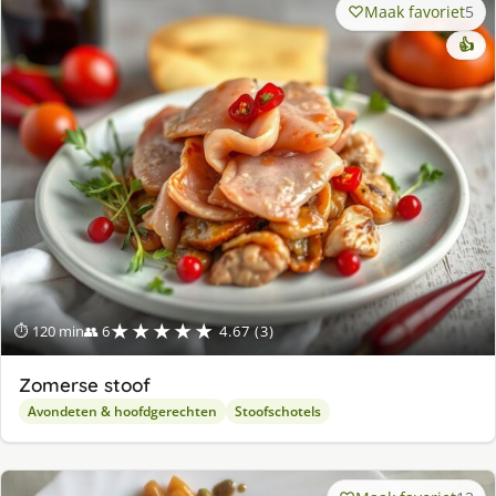
Maak favoriet
5
👍
★★★★★
⏱ 120 min
👥 6
4.67 (3)
Zomerse stoof
Avondeten & hoofdgerechten
Stoofschotels