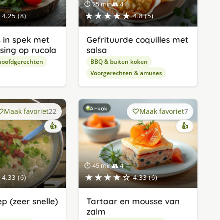
⏱ 25 min
👥 4
★★★★★
4.25 (8)
4.8 (5)
 in spek met
Gefrituurde coquilles met
sing op rucola
salsa
hoofdgerechten
BBQ & buiten koken
Voorgerechten & amuses
AI-kok
Maak favoriet
22
Maak favoriet
7
👍
👍
⏱ 45 min
👥 4
★★★★☆
4.33 (6)
4.33 (6)
p (zeer snelle)
Tartaar en mousse van
zalm