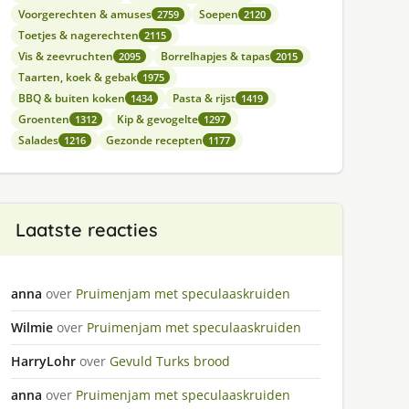
Voorgerechten & amuses
Soepen
2759
2120
Toetjes & nagerechten
2115
Vis & zeevruchten
Borrelhapjes & tapas
2095
2015
Taarten, koek & gebak
1975
BBQ & buiten koken
Pasta & rijst
1434
1419
Groenten
Kip & gevogelte
1312
1297
Salades
Gezonde recepten
1216
1177
Laatste reacties
anna
over
Pruimenjam met speculaaskruiden
Wilmie
over
Pruimenjam met speculaaskruiden
HarryLohr
over
Gevuld Turks brood
anna
over
Pruimenjam met speculaaskruiden