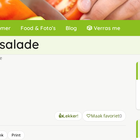
omer
Food & Foto’s
Blog
🎲 Verras me
salade
e
Maak favoriet
0
👍
Lekker!
nk
Print