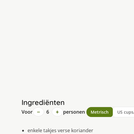
Ingrediënten
−
+
Voor
6
personen
Metrisch
US cups
enkele takjes verse koriander