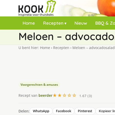
Home
Recepten
Nieuw
BBQ & Z
Meloen – advocado
U bent hier:
Home
›
Recepten
›
Meloen – advocadosalad
Voorgerechten & amuses
★★☆☆☆
Recept van
beerder
1.67 (3)
Delen:
WhatsApp
Facebook
Pinterest
Kopieer li