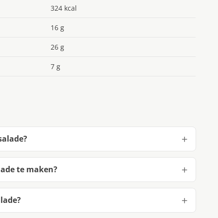
324 kcal
16 g
26 g
7 g
salade?
lade te maken?
lade?