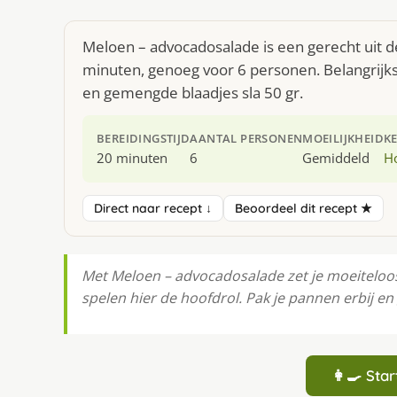
Meloen – advocadosalade is een gerecht uit d
minuten, genoeg voor 6 personen. Belangrijks
en gemengde blaadjes sla 50 gr.
BEREIDINGSTIJD
AANTAL PERSONEN
MOEILIJKHEID
K
20 minuten
6
Gemiddeld
H
Direct naar recept ↓
Beoordeel dit recept ★
Met Meloen – advocadosalade zet je moeiteloos 
spelen hier de hoofdrol. Pak je pannen erbij en 
👩‍🍳 St