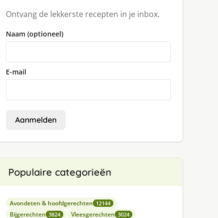
Ontvang de lekkerste recepten in je inbox.
Naam (optioneel)
E-mail
Aanmelden
Populaire categorieën
Avondeten & hoofdgerechten
12144
Bijgerechten
Vleesgerechten
3824
3024