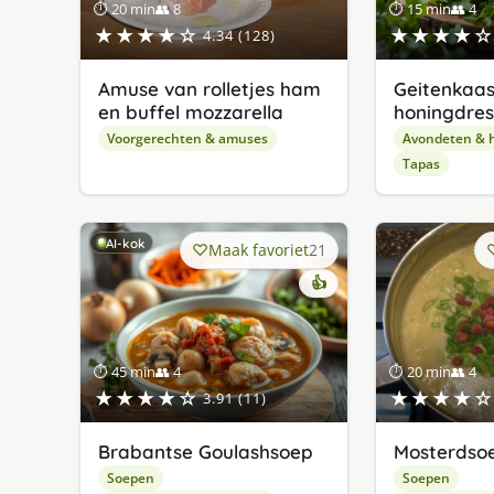
⏱ 20 min
👥 8
⏱ 15 min
👥 4
★★★★☆
★★★★☆
4.34 (128)
Amuse van rolletjes ham
Geitenkaas
en buffel mozzarella
honingdres
Voorgerechten & amuses
Avondeten & 
Tapas
AI-kok
Maak favoriet
21
👍
⏱ 45 min
👥 4
⏱ 20 min
👥 4
★★★★☆
★★★★☆
3.91 (11)
Brabantse Goulashsoep
Mosterdsoe
Soepen
Soepen