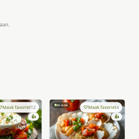
taan.
AI-kok
Maak favoriet
12
Maak favoriet
4
👍
👍