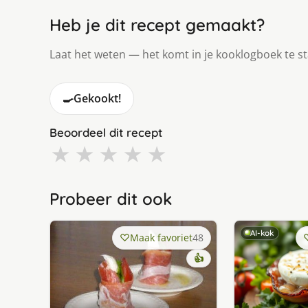
Heb je dit recept gemaakt?
Laat het weten — het komt in je kooklogboek te s
🍳
Gekookt!
Beoordeel dit recept
★
★
★
★
★
Probeer dit ook
AI-kok
Maak favoriet
48
👍