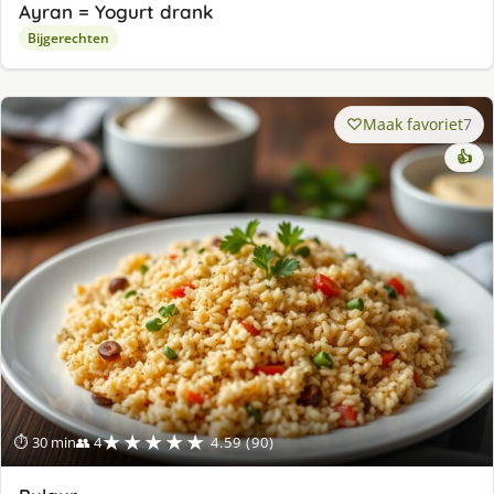
Ayran = Yogurt drank
Bijgerechten
Maak favoriet
7
👍
★★★★★
⏱ 30 min
👥 4
4.59 (90)