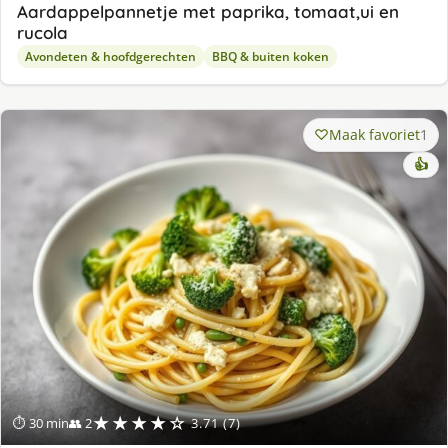
Aardappelpannetje met paprika, tomaat,ui en
rucola
Avondeten & hoofdgerechten
BBQ & buiten koken
Maak favoriet
1
👍
★★★★☆
⏱ 30 min
👥 2
3.71 (7)