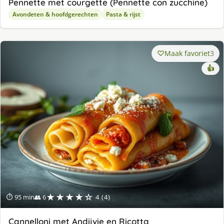
Pennette met courgette (Pennette con zucchine)
Avondeten & hoofdgerechten
Pasta & rijst
Maak favoriet
3
👍
★★★★☆
⏱ 95 min
👥 6
4 (4)
Cannelloni met Andijvie en Ricotta