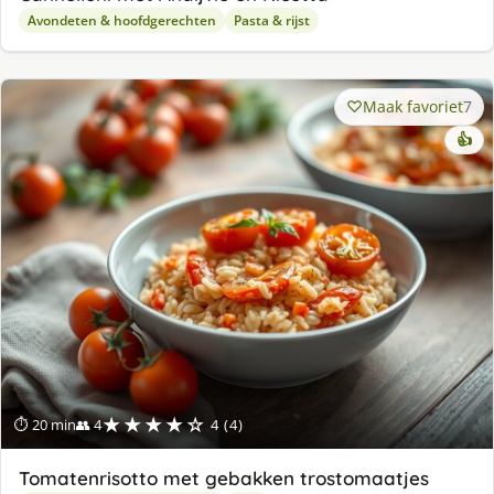
Avondeten & hoofdgerechten
Pasta & rijst
Maak favoriet
7
👍
★★★★☆
⏱ 20 min
👥 4
4 (4)
Tomatenrisotto met gebakken trostomaatjes