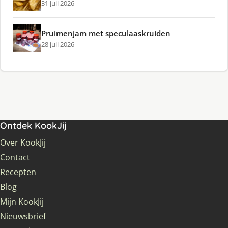
31 juli 2026
Pruimenjam met speculaaskruiden
28 juli 2026
Ontdek KookJij
Over KookJij
Contact
Recepten
Blog
Mijn KookJij
Nieuwsbrief