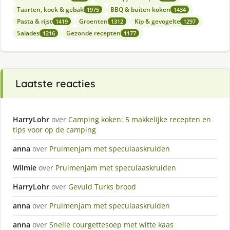
Taarten, koek & gebak
BBQ & buiten koken
1975
1434
Pasta & rijst
Groenten
Kip & gevogelte
1419
1312
1297
Salades
Gezonde recepten
1216
1177
Laatste reacties
HarryLohr
over
Camping koken: 5 makkelijke recepten en
tips voor op de camping
anna
over
Pruimenjam met speculaaskruiden
Wilmie
over
Pruimenjam met speculaaskruiden
HarryLohr
over
Gevuld Turks brood
anna
over
Pruimenjam met speculaaskruiden
anna
over
Snelle courgettesoep met witte kaas