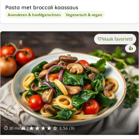
Pasta met broccoli kaassaus
Avondeten & hoofdgerechten
Vegetarisch & vegan
Maak favoriet
8
👍
★★★★☆
⏱ 30 min
👥 2
3.56 (9)