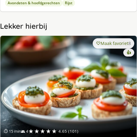
Avondeten & hoofdgerechten
Rijst
Lekker hierbij
Maak favoriet
8
👍
★★★★★
⏱ 15 min
👥 4
4.65 (101)