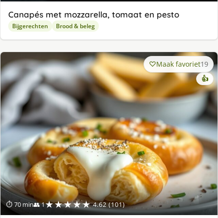
Canapés met mozzarella, tomaat en pesto
Bijgerechten
Brood & beleg
Maak favoriet
19
👍
★★★★★
⏱ 70 min
👥 1
4.62 (101)