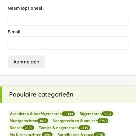
Naam (optioneel)
E-mail
Aanmelden
Populaire categorieën
Avondeten & hoofdgerechten
Bijgerechten
12144
3824
Vleesgerechten
Voorgerechten & amuses
3024
2759
Soepen
Toetjes & nagerechten
2120
2115
Vis & zeevruchten
Borrelhapjes & tapas
2094
2015