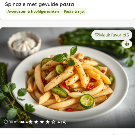
Spinazie met gevulde pasta
Avondeten & hoofdgerechten
Pasta & rijst
Maak favoriet
5
👍
★★★★☆
⏱ 30 min
👥 4
4 (4)