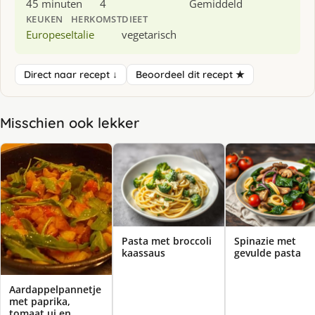
45 minuten
4
Gemiddeld
KEUKEN
HERKOMST
DIEET
Europese
Italie
vegetarisch
Direct naar recept ↓
Beoordeel dit recept ★
Misschien ook lekker
Pasta met broccoli
Spinazie met
kaassaus
gevulde pasta
Aardappelpannetje
met paprika,
tomaat,ui en