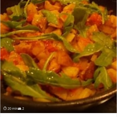
⏱ 20 min
👥 2