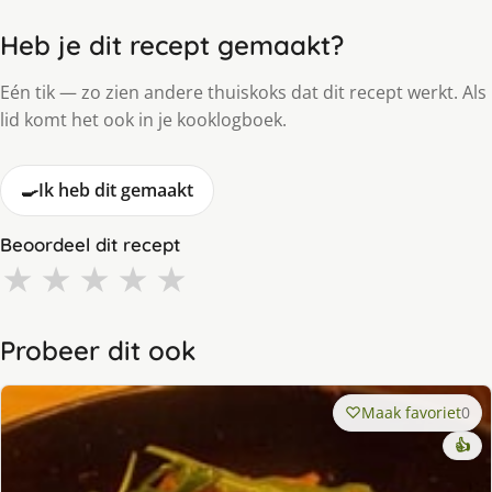
Heb je dit recept gemaakt?
Eén tik — zo zien andere thuiskoks dat dit recept werkt. Als
lid komt het ook in je kooklogboek.
🍳
Ik heb dit gemaakt
Beoordeel dit recept
★
★
★
★
★
Probeer dit ook
Maak favoriet
0
👍