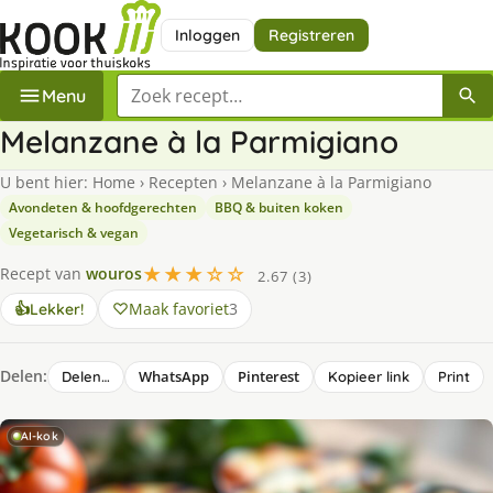
Inloggen
Registreren
Zoek een recept
Menu
Melanzane à la Parmigiano
U bent hier:
Home
›
Recepten
›
Melanzane à la Parmigiano
Avondeten & hoofdgerechten
BBQ & buiten koken
Vegetarisch & vegan
★★★☆☆
Recept van
wouros
2.67 (3)
Maak favoriet
3
👍
Lekker!
Delen:
WhatsApp
Pinterest
Delen…
Kopieer link
Print
AI-kok