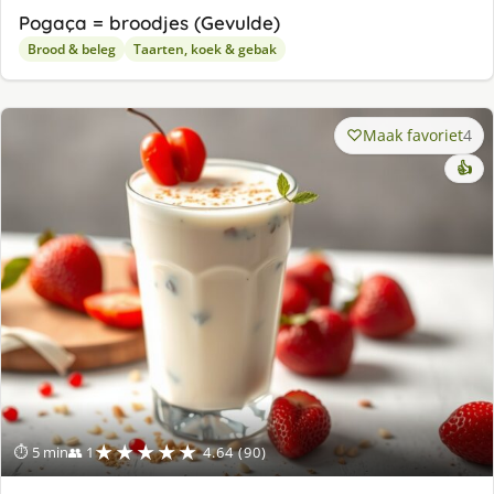
Pogaça = broodjes (Gevulde)
Brood & beleg
Taarten, koek & gebak
Maak favoriet
4
👍
★★★★★
⏱ 5 min
👥 1
4.64 (90)