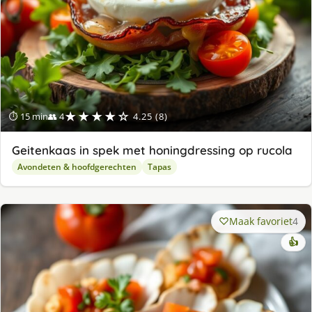
★★★★☆
⏱ 15 min
👥 4
4.25 (8)
Geitenkaas in spek met honingdressing op rucola
Avondeten & hoofdgerechten
Tapas
Maak favoriet
4
👍