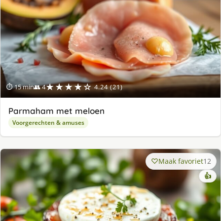
★★★★☆
⏱ 15 min
👥 4
4.24 (21)
Parmaham met meloen
Voorgerechten & amuses
Maak favoriet
12
👍