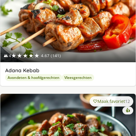
★★★★★
👥 4
4.67 (141)
Adana Kebab
Avondeten & hoofdgerechten
Vleesgerechten
Maak favoriet
12
👍