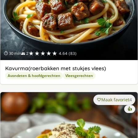
★★★★★
⏱ 30 min
👥 2
4.64 (83)
Kavurma(roerbakken met stukjes vlees)
Avondeten & hoofdgerechten
Vleesgerechten
Maak favoriet
4
👍