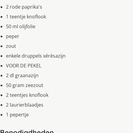
2 rode paprika's
1 teentje knoflook
50 ml olijfolie
peper
zout
enkele druppels xérésazijn
VOOR DE PEKEL
2 dl graanazijn
50 gram zeezout
2 teentjes knoflook
2 laurierblaadjes
1 pepertje
Benodigdheden