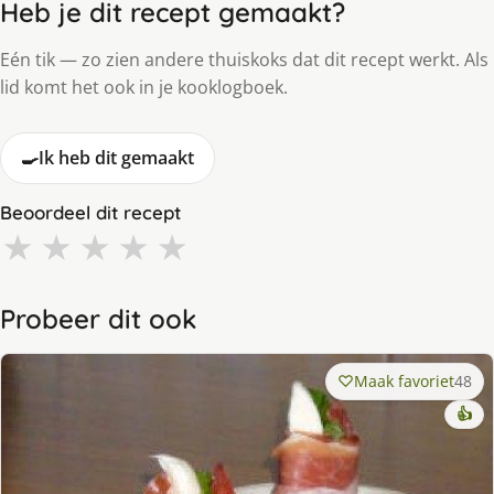
Heb je dit recept gemaakt?
Eén tik — zo zien andere thuiskoks dat dit recept werkt. Als
lid komt het ook in je kooklogboek.
🍳
Ik heb dit gemaakt
Beoordeel dit recept
★
★
★
★
★
Probeer dit ook
Maak favoriet
48
👍