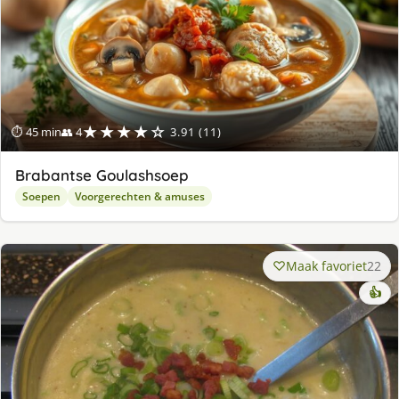
★★★★☆
⏱ 45 min
👥 4
3.91 (11)
Brabantse Goulashsoep
Soepen
Voorgerechten & amuses
Maak favoriet
22
👍