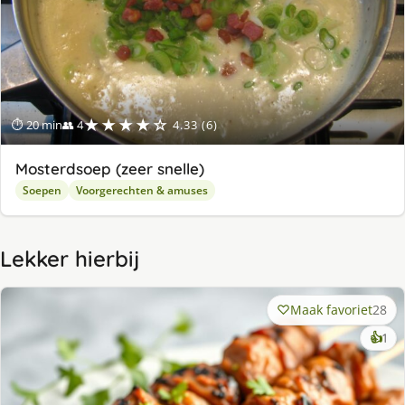
★★★★☆
⏱ 20 min
👥 4
4.33 (6)
Mosterdsoep (zeer snelle)
Soepen
Voorgerechten & amuses
Lekker hierbij
Maak favoriet
28
ke
👍
1
lek
ge