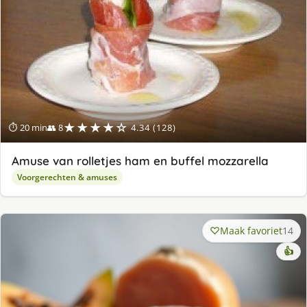
★★★★☆
⏱ 20 min
👥 8
4.34 (128)
Amuse van rolletjes ham en buffel mozzarella
Voorgerechten & amuses
Maak favoriet
14
👍