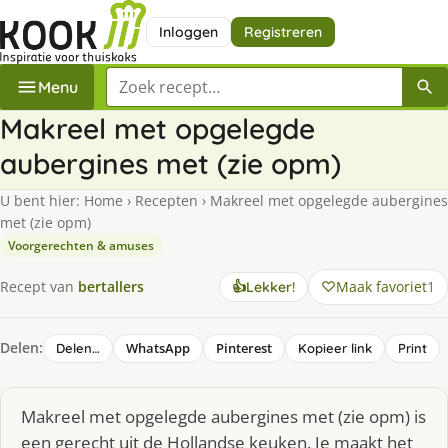
Inloggen
Registreren
Zoek een recept
Menu
Makreel met opgelegde
aubergines met (zie opm)
U bent hier:
Home
›
Recepten
›
Makreel met opgelegde aubergines
met (zie opm)
Voorgerechten & amuses
Maak favoriet
1
Recept van
bertallers
👍
Lekker!
Delen:
WhatsApp
Pinterest
Delen…
Kopieer link
Print
Makreel met opgelegde aubergines met (zie opm) is
een gerecht uit de Hollandse keuken. Je maakt het