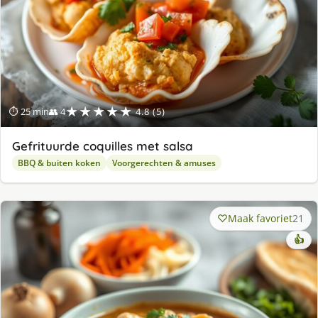
★★★★★
⏱ 25 min
👥 4
4.8 (5)
Gefrituurde coquilles met salsa
BBQ & buiten koken
Voorgerechten & amuses
Maak favoriet
21
👍