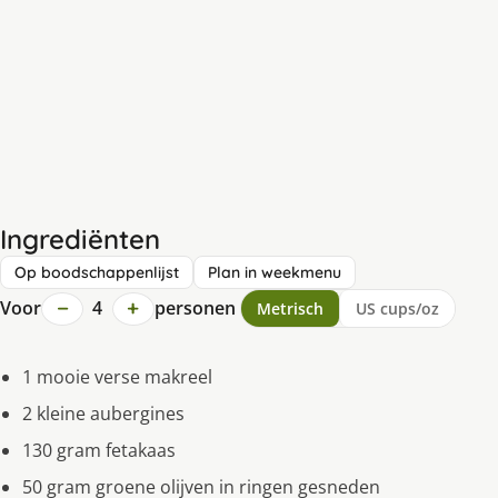
Ingrediënten
Op boodschappenlijst
Plan in weekmenu
−
+
Voor
4
personen
Metrisch
US cups/oz
1 mooie verse makreel
2 kleine aubergines
130 gram fetakaas
50 gram groene olijven in ringen gesneden