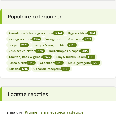
Populaire categorieën
Avondeten & hoofdgerechten
Bijgerechten
12144
3824
Vleesgerechten
Voorgerechten & amuses
3024
2759
Soepen
Toetjes & nagerechten
2120
2115
Vis & zeevruchten
Borrelhapjes & tapas
2094
2015
Taarten, koek & gebak
BBQ & buiten koken
1975
1434
Pasta & rijst
Groenten
Kip & gevogelte
1419
1312
1297
Salades
Gezonde recepten
1216
1177
Laatste reacties
anna
over
Pruimenjam met speculaaskruiden