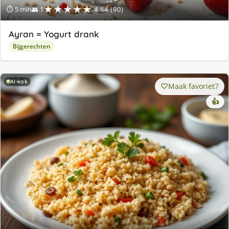
★★★★★
⏱ 5 min
👥 1
4.64 (90)
Ayran = Yogurt drank
Bijgerechten
AI-kok
Maak favoriet
7
👍