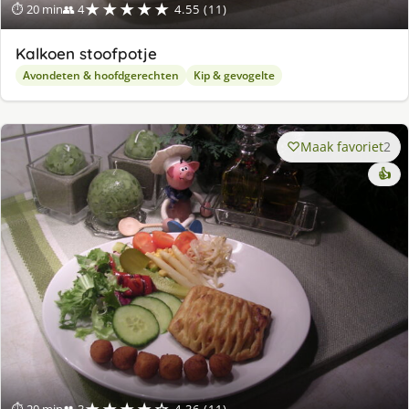
★★★★★
⏱ 20 min
👥 4
4.55 (11)
Kalkoen stoofpotje
Avondeten & hoofdgerechten
Kip & gevogelte
Maak favoriet
2
👍