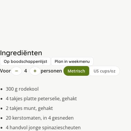
Ingrediënten
Op boodschappenlijst
Plan in weekmenu
−
+
Voor
4
personen
Metrisch
US cups/oz
300 g rodekool
4 takjes platte peterselie, gehakt
2 takjes munt, gehakt
20 kerstomaten, in 4 gesneden
4 handvol jonge spinaziescheuten