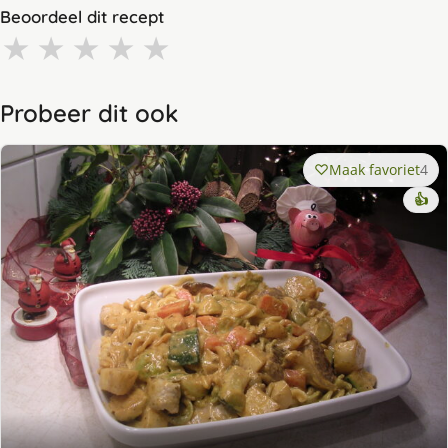
Beoordeel dit recept
★
★
★
★
★
Probeer dit ook
Maak favoriet
4
👍