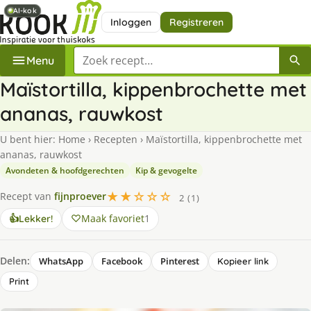
AI-kok
AI-kok
Inloggen
Registreren
Zoek een recept
Menu
Maïstortilla, kippenbrochette met
ananas, rauwkost
U bent hier:
Home
›
Recepten
›
Maïstortilla, kippenbrochette met
ananas, rauwkost
Avondeten & hoofdgerechten
Kip & gevogelte
★★☆☆☆
Recept van
fijnproever
2 (1)
Maak favoriet
1
👍
Lekker!
Delen:
WhatsApp
Facebook
Pinterest
Kopieer link
Print