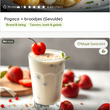
★★★★★
⏱ 70 min
👥 1
4.62 (101)
Pogaça = broodjes (Gevulde)
Brood & beleg
Taarten, koek & gebak
AI-kok
Maak favoriet
4
👍