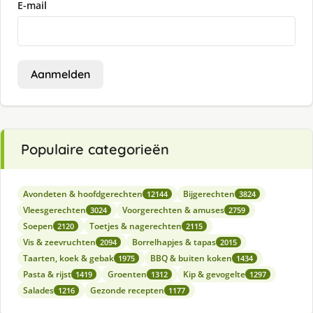
E-mail
Aanmelden
Populaire categorieën
Avondeten & hoofdgerechten
Bijgerechten
12144
3824
Vleesgerechten
Voorgerechten & amuses
3024
2759
Soepen
Toetjes & nagerechten
2120
2115
Vis & zeevruchten
Borrelhapjes & tapas
2094
2015
Taarten, koek & gebak
BBQ & buiten koken
1975
1434
Pasta & rijst
Groenten
Kip & gevogelte
1419
1312
1297
Salades
Gezonde recepten
1216
1177