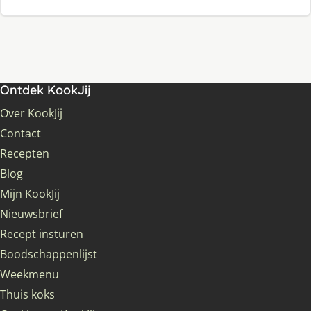
Ontdek KookJij
Over KookJij
Contact
Recepten
Blog
Mijn KookJij
Nieuwsbrief
Recept insturen
Boodschappenlijst
Weekmenu
Thuis koks