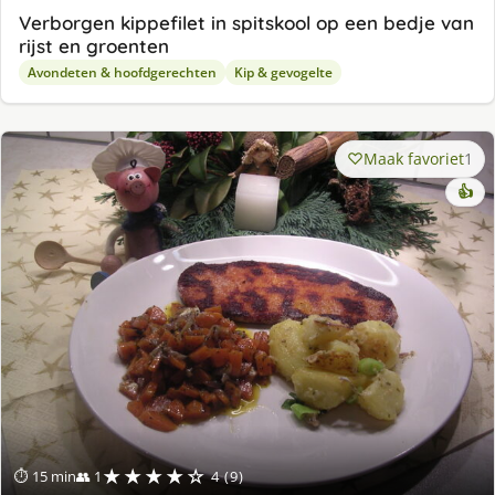
Verborgen kippefilet in spitskool op een bedje van
rijst en groenten
Avondeten & hoofdgerechten
Kip & gevogelte
Maak favoriet
1
👍
★★★★☆
⏱ 15 min
👥 1
4 (9)