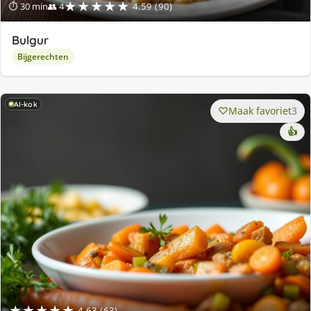
★★★★★
⏱ 30 min
👥 4
4.59 (90)
Bulgur
Bijgerechten
AI-kok
Maak favoriet
3
👍
★★★★★
4.63 (63)