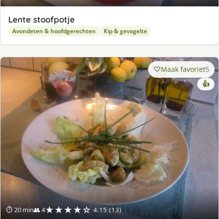
Lente stoofpotje
Avondeten & hoofdgerechten
Kip & gevogelte
Maak favoriet
5
👍
★★★★☆
⏱ 20 min
👥 4
4.15 (13)