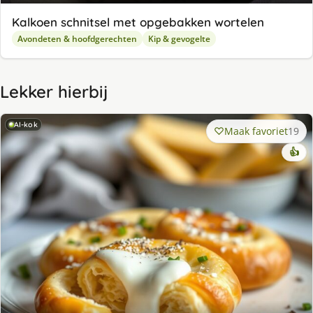
Kalkoen schnitsel met opgebakken wortelen
Avondeten & hoofdgerechten
Kip & gevogelte
Lekker hierbij
AI-kok
Maak favoriet
19
👍