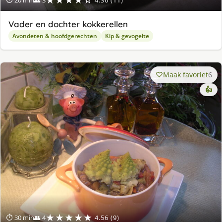
★★★★☆
⏱ 20 min
👥 3
4.36 (11)
Vader en dochter kokkerellen
Avondeten & hoofdgerechten
Kip & gevogelte
Maak favoriet
6
👍
★★★★★
⏱ 30 min
👥 4
4.56 (9)