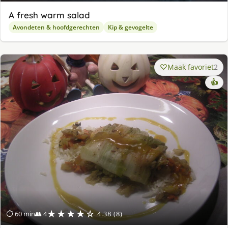
A fresh warm salad
Avondeten & hoofdgerechten
Kip & gevogelte
Maak favoriet
2
👍
★★★★☆
⏱ 60 min
👥 4
4.38 (8)