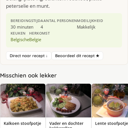
peterselie en munt.
BEREIDINGSTIJD
AANTAL PERSONEN
MOEILIJKHEID
30 minuten
4
Makkelijk
KEUKEN
HERKOMST
Belgische
Belgie
Direct naar recept ↓
Beoordeel dit recept ★
Misschien ook lekker
Kalkoen stoofpotje
Vader en dochter
Lente stoofpotje