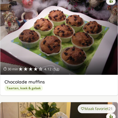
👍
★★★★☆
⏱ 30 min
4.12 (52)
Chocolade muffins
Taarten, koek & gebak
Maak favoriet
21
👍