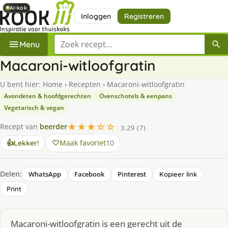
AI-kok
AI-kok
AI-kok
AI-kok
AI-kok
AI-kok
Inloggen
Registreren
Zoek een recept
Menu
Macaroni-witloofgratin
U bent hier:
Home
›
Recepten
›
Macaroni-witloofgratin
Avondeten & hoofdgerechten
Ovenschotels & eenpans
Vegetarisch & vegan
★★★☆☆
Recept van
beerder
3.29 (7)
Maak favoriet
10
👍
Lekker!
Delen:
WhatsApp
Facebook
Pinterest
Kopieer link
Print
Macaroni-witloofgratin is een gerecht uit de