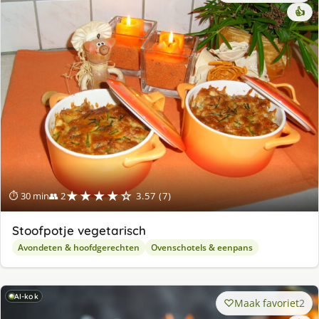
👍
★★★★☆
⏱ 30 min
👥 2
3.57 (7)
Stoofpotje vegetarisch
Avondeten & hoofdgerechten
Ovenschotels & eenpans
AI-kok
Maak favoriet
2