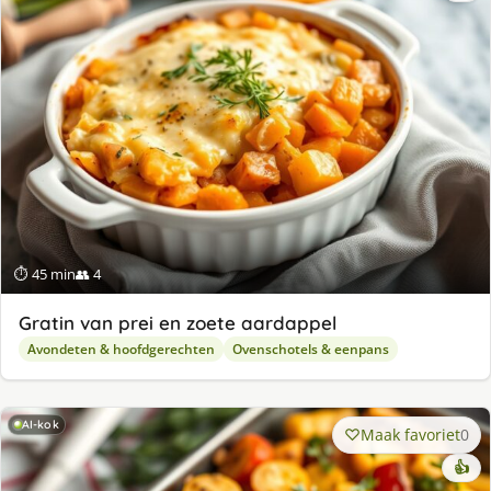
⏱ 45 min
👥 4
Gratin van prei en zoete aardappel
Avondeten & hoofdgerechten
Ovenschotels & eenpans
AI-kok
Maak favoriet
0
👍