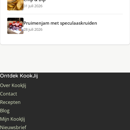
31 juli 2026
Pruimenjam met speculaaskruiden
28 juli 2026
Ontdek KookJij
Over KookJij
Contact
Recepten
Blog
Mijn KookJij
Nieuwsbrief