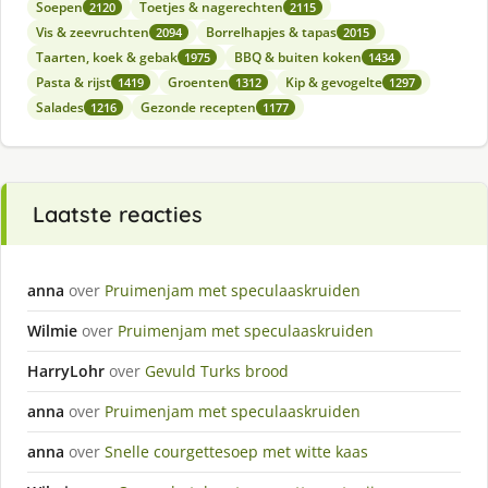
Soepen
Toetjes & nagerechten
2120
2115
Vis & zeevruchten
Borrelhapjes & tapas
2094
2015
Taarten, koek & gebak
BBQ & buiten koken
1975
1434
Pasta & rijst
Groenten
Kip & gevogelte
1419
1312
1297
Salades
Gezonde recepten
1216
1177
Laatste reacties
anna
over
Pruimenjam met speculaaskruiden
Wilmie
over
Pruimenjam met speculaaskruiden
HarryLohr
over
Gevuld Turks brood
anna
over
Pruimenjam met speculaaskruiden
anna
over
Snelle courgettesoep met witte kaas