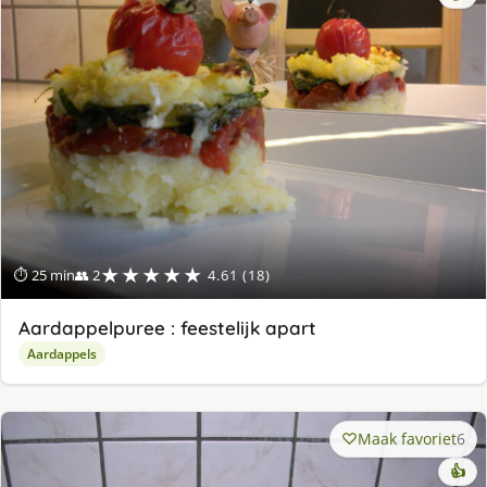
★★★★★
⏱ 25 min
👥 2
4.61 (18)
Aardappelpuree : feestelijk apart
Aardappels
Maak favoriet
6
👍