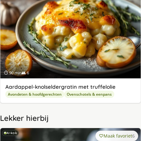
⏱ 90 min
👥 6
Aardappel-knolseldergratin met truffelolie
Avondeten & hoofdgerechten
Ovenschotels & eenpans
Lekker hierbij
AI-kok
Maak favoriet
6