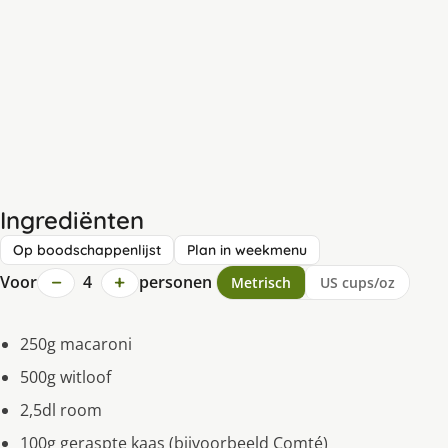
Ingrediënten
Op boodschappenlijst
Plan in weekmenu
−
+
Voor
4
personen
Metrisch
US cups/oz
250g macaroni
500g witloof
2,5dl room
100g geraspte kaas (bijvoorbeeld Comté)