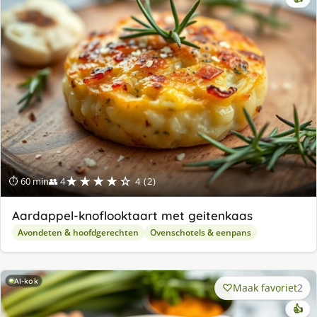
★★★★☆
⏱ 60 min
👥 4
4 (2)
Aardappel-knoflooktaart met geitenkaas
Avondeten & hoofdgerechten
Ovenschotels & eenpans
AI-kok
Maak favoriet
2
👍