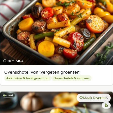
⏱ 30 min
👥 4
Ovenschotel van ‘vergeten groenten’
Avondeten & hoofdgerechten
Ovenschotels & eenpans
AI-kok
Maak favoriet
5
👍