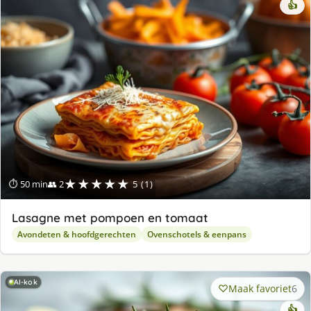
👍
★★★★★
⏱ 50 min
👥 2
5 (1)
Lasagne met pompoen en tomaat
Avondeten & hoofdgerechten
Ovenschotels & eenpans
AI-kok
Maak favoriet
6
👍