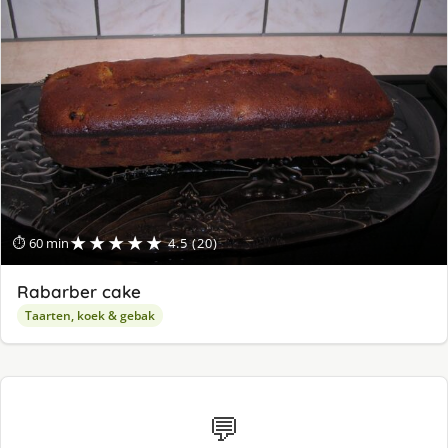
★★★★★
⏱ 60 min
4.5 (20)
Rabarber cake
Taarten, koek & gebak
💬