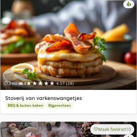
👍
★★★★★
⏱ 2 min
👥 4
4.57 (28)
Stoverij van varkenswangetjes
BBQ & buiten koken
Bijgerechten
Maak favoriet
10