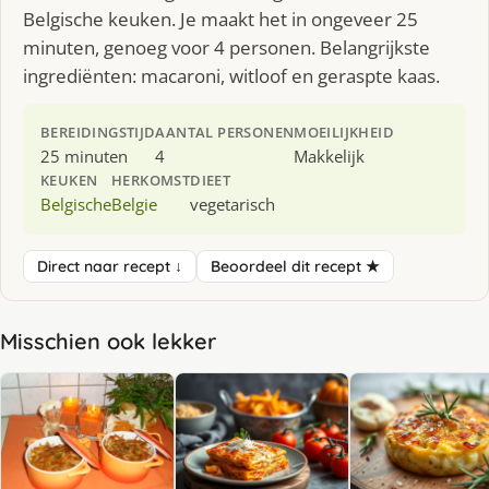
Belgische keuken. Je maakt het in ongeveer 25
minuten, genoeg voor 4 personen. Belangrijkste
ingrediënten: macaroni, witloof en geraspte kaas.
BEREIDINGSTIJD
AANTAL PERSONEN
MOEILIJKHEID
25 minuten
4
Makkelijk
KEUKEN
HERKOMST
DIEET
Belgische
Belgie
vegetarisch
Direct naar recept ↓
Beoordeel dit recept ★
Misschien ook lekker