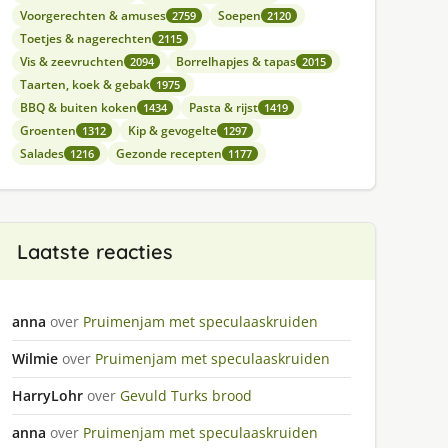
Voorgerechten & amuses
Soepen
2759
2120
Toetjes & nagerechten
2115
Vis & zeevruchten
Borrelhapjes & tapas
2094
2015
Taarten, koek & gebak
1975
BBQ & buiten koken
Pasta & rijst
1434
1419
Groenten
Kip & gevogelte
1312
1297
Salades
Gezonde recepten
1216
1177
Laatste reacties
anna
over
Pruimenjam met speculaaskruiden
Wilmie
over
Pruimenjam met speculaaskruiden
HarryLohr
over
Gevuld Turks brood
anna
over
Pruimenjam met speculaaskruiden