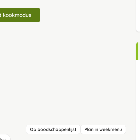
art kookmodus
Op boodschappenlijst
Plan in weekmenu
/oz