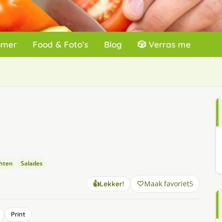
omer
Food & Foto’s
Blog
🎲 Verras me
chten
Salades
Maak favoriet
5
👍
Lekker!
Print