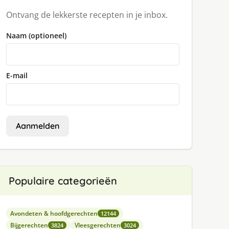
Ontvang de lekkerste recepten in je inbox.
Naam (optioneel)
E-mail
Aanmelden
Populaire categorieën
Avondeten & hoofdgerechten
12144
Bijgerechten
Vleesgerechten
3824
3024