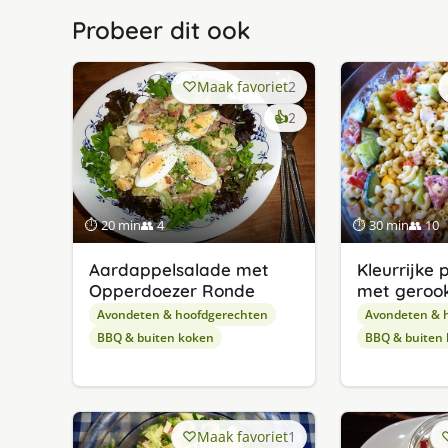
Probeer dit ook
Maak favoriet
2
keer
👍
2
lekker
gevonden
⏱ 20 min
👥 4
⏱ 30 min
👥 10
Aardappelsalade met
Kleurrijke
Opperdoezer Ronde
met gerook
Avondeten & hoofdgerechten
Avondeten & 
BBQ & buiten koken
BBQ & buiten
Maak favoriet
1