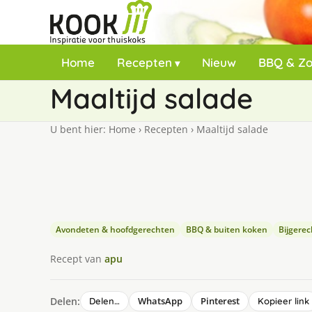
Home
Recepten
Nieuw
BBQ & Z
Maaltijd salade
U bent hier:
Home
›
Recepten
›
Maaltijd salade
Avondeten & hoofdgerechten
BBQ & buiten koken
Bijgere
Recept van
apu
Delen:
WhatsApp
Pinterest
Delen…
Kopieer link