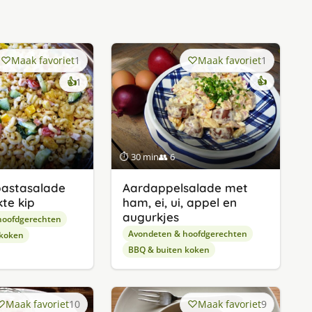
Maak favoriet
1
Maak favoriet
1
keer
👍
👍
1
lekker
gevonden
⏱ 30 min
👥 6
 pastasalade
Aardappelsalade met
te kip
ham, ei, ui, appel en
augurkjes
hoofdgerechten
Avondeten & hoofdgerechten
 koken
BBQ & buiten koken
Maak favoriet
10
Maak favoriet
9