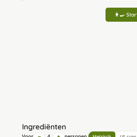
👩‍🍳 St
Ingrediënten
−
+
Voor
4
personen
Metrisch
US cups