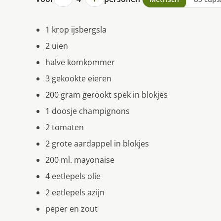
1 krop ijsbergsla
2 uien
halve komkommer
3 gekookte eieren
200 gram gerookt spek in blokjes
1 doosje champignons
2 tomaten
2 grote aardappel in blokjes
200 ml. mayonaise
4 eetlepels olie
2 eetlepels azijn
peper en zout