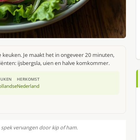
se keuken. Je maakt het in ongeveer 20 minuten,
iënten: ijsbergsla, uien en halve komkommer.
EUKEN
HERKOMST
ollandse
Nederland
e spek vervangen door kip of ham.