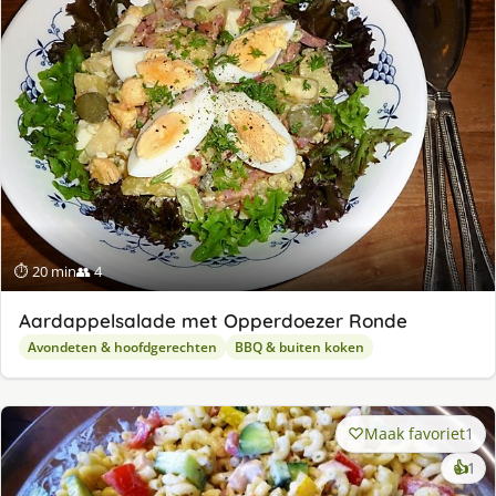
ge
⏱ 20 min
👥 4
Aardappelsalade met Opperdoezer Ronde
Avondeten & hoofdgerechten
BBQ & buiten koken
Maak favoriet
1
ke
👍
1
lek