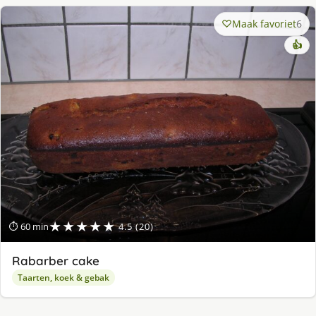
Maak favoriet
6
👍
★★★★★
⏱ 60 min
4.5 (20)
Rabarber cake
Taarten, koek & gebak