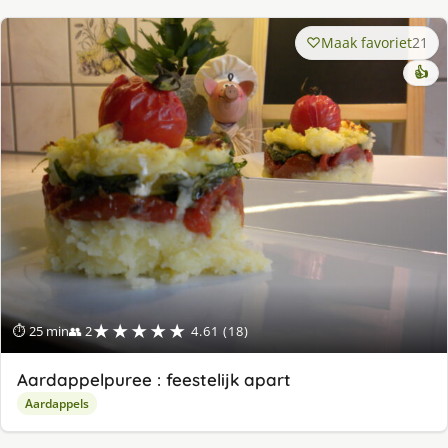
Maak favoriet
21
👍
★★★★★
⏱ 25 min
👥 2
4.61 (18)
Aardappelpuree : feestelijk apart
Aardappels