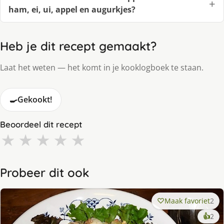
ham, ei, ui, appel en augurkjes?
Heb je dit recept gemaakt?
Laat het weten — het komt in je kooklogboek te staan.
🍳
Gekookt!
Beoordeel dit recept
★
★
★
★
★
Probeer dit ook
Maak favoriet
2
ke
👍
2
lek