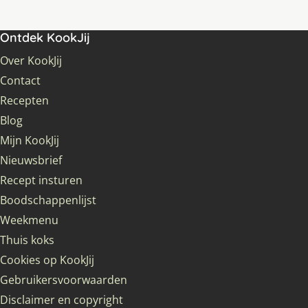
Ontdek KookJij
Over KookJij
Contact
Recepten
Blog
Mijn KookJij
Nieuwsbrief
Recept insturen
Boodschappenlijst
Weekmenu
Thuis koks
Cookies op KookJij
Gebruikersvoorwaarden
Disclaimer en copyright