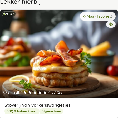
Lekker hierbij
AI-kok
Maak favoriet
6
👍
★★★★★
⏱ 2 min
👥 4
4.57 (28)
Stoverij van varkenswangetjes
BBQ & buiten koken
Bijgerechten