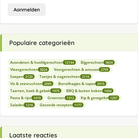
Aanmelden
Populaire categorieën
Avondeten & hoofdgerechten
Bijgerechten
12144
3824
Vleesgerechten
Voorgerechten & amuses
3024
2759
Soepen
Toetjes & nagerechten
2120
2115
Vis & zeevruchten
Borrelhapjes & tapas
2095
2015
Taarten, koek & gebak
BBQ & buiten koken
1975
1434
Pasta & rijst
Groenten
Kip & gevogelte
1419
1312
1297
Salades
Gezonde recepten
1216
1177
Laatste reacties