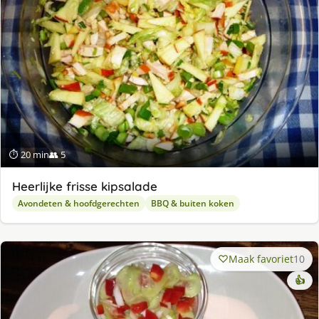
⏱ 20 min
👥 5
Heerlijke frisse kipsalade
Avondeten & hoofdgerechten
BBQ & buiten koken
Maak favoriet
10
👍