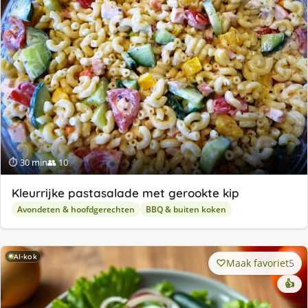
ge
⏱ 30 min
👥 10
Kleurrijke pastasalade met gerookte kip
Avondeten & hoofdgerechten
BBQ & buiten koken
AI-kok
Maak favoriet
5
👍