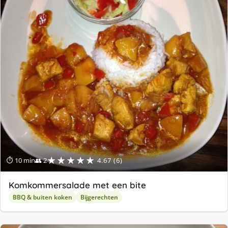
★★★★★
⏱ 10 min
👥 2
4.67 (6)
Komkommersalade met een bite
BBQ & buiten koken
Bijgerechten