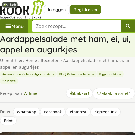
AI-kok
AI-kok
Inloggen
Registreren
Zoek een recept
Menu
Aardappelsalade met ham, ei, ui,
appel en augurkjes
U bent hier:
Home
›
Recepten
›
Aardappelsalade met ham, ei, ui,
appel en augurkjes
Avondeten & hoofdgerechten
BBQ & buiten koken
Bijgerechten
Salades
Maak favoriet
1
Recept van
Wilmie
👍
Lekker!
Delen:
WhatsApp
Facebook
Pinterest
Kopieer link
Print