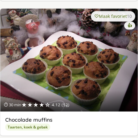
Maak favoriet
10
👍
★★★★☆
⏱ 30 min
4.12 (52)
Chocolade muffins
Taarten, koek & gebak