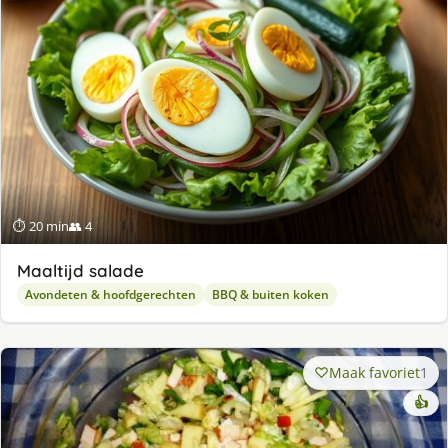
⏱ 20 min
👥 4
Maaltijd salade
Avondeten & hoofdgerechten
BBQ & buiten koken
Maak favoriet
1
👍