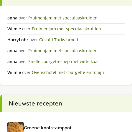
anna
over
Pruimenjam met speculaaskruiden
Wilmie
over
Pruimenjam met speculaaskruiden
HarryLohr
over
Gevuld Turks brood
anna
over
Pruimenjam met speculaaskruiden
anna
over
Snelle courgettesoep met witte kaas
Wilmie
over
Ovenschotel met courgette en tonijn
Nieuwste recepten
Groene kool stamppot