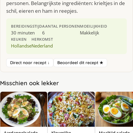
personen. Belangrijkste ingrediënten: krieltjes in de
schil, eieren en ham in reepjes.
BEREIDINGSTIJD
AANTAL PERSONEN
MOEILIJKHEID
30 minuten
6
Makkelijk
KEUKEN
HERKOMST
Hollandse
Nederland
Direct naar recept ↓
Beoordeel dit recept ★
Misschien ook lekker
Aardappelsalade
Kleurrijke
Maaltijd salade