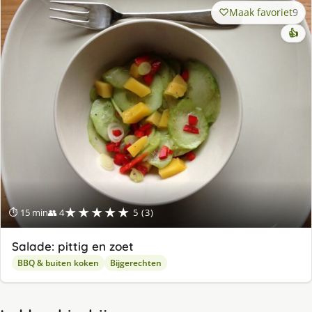
Maak favoriet
9
👍
★★★★★
⏱ 15 min
👥 4
5 (3)
Salade: pittig en zoet
BBQ & buiten koken
Bijgerechten