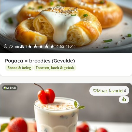
★★★★★
⏱ 70 min
👥 1
4.62 (101)
Pogaça = broodjes (Gevulde)
Brood & beleg
Taarten, koek & gebak
AI-kok
Maak favoriet
4
👍