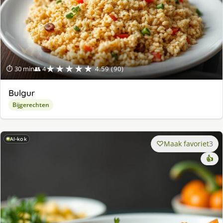
★★★★★
⏱ 30 min
👥 4
4.59 (90)
Bulgur
Bijgerechten
AI-kok
Maak favoriet
3
👍