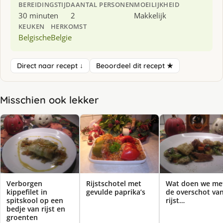
BEREIDINGSTIJD
AANTAL PERSONEN
MOEILIJKHEID
30 minuten
2
Makkelijk
KEUKEN
HERKOMST
Belgische
Belgie
Direct naar recept ↓
Beoordeel dit recept ★
Misschien ook lekker
Verborgen
Rijstschotel met
Wat doen we me
kippefilet in
gevulde paprika’s
de overschot va
spitskool op een
rijst…
bedje van rijst en
groenten