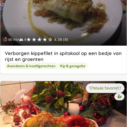
★★★★☆
⏱ 60 min
👥 4
4.38 (8)
Verborgen kippefilet in spitskool op een bedje van
rijst en groenten
Avondeten & hoofdgerechten
Kip & gevogelte
Maak favoriet
7
👍