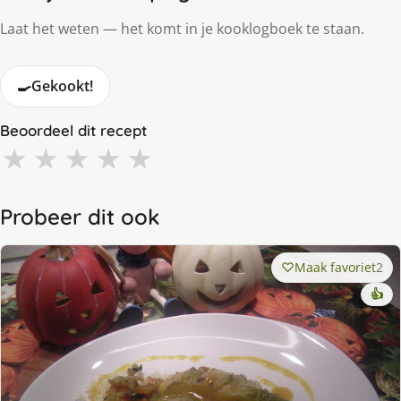
Laat het weten — het komt in je kooklogboek te staan.
🍳
Gekookt!
Beoordeel dit recept
★
★
★
★
★
Probeer dit ook
Maak favoriet
2
👍