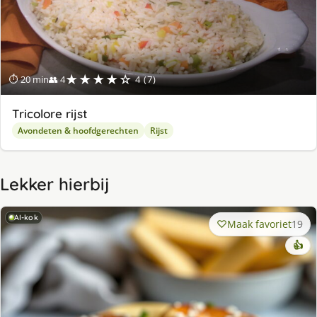
★★★★☆
⏱ 20 min
👥 4
4 (7)
Tricolore rijst
Avondeten & hoofdgerechten
Rijst
Lekker hierbij
AI-kok
Maak favoriet
19
👍