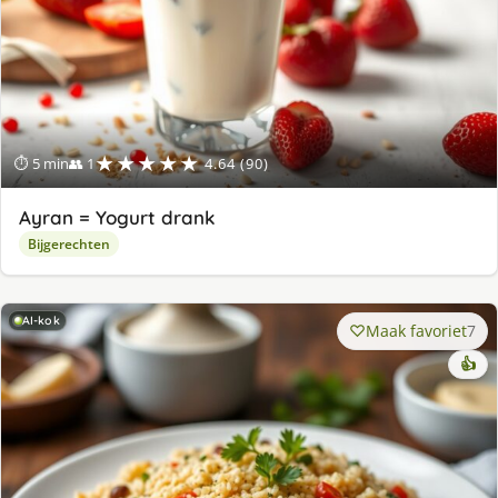
★★★★★
⏱ 5 min
👥 1
4.64 (90)
Ayran = Yogurt drank
Bijgerechten
AI-kok
Maak favoriet
7
👍