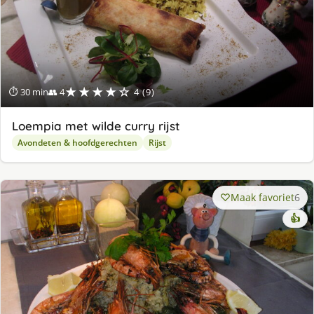
★★★★☆
⏱ 30 min
👥 4
4 (9)
Loempia met wilde curry rijst
Avondeten & hoofdgerechten
Rijst
Maak favoriet
6
👍