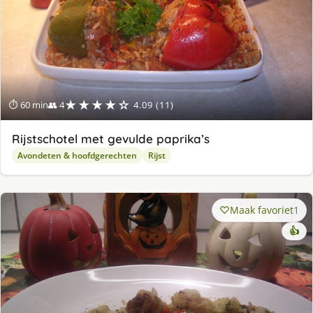
★★★★☆
⏱ 60 min
👥 4
4.09 (11)
Rijstschotel met gevulde paprika’s
Avondeten & hoofdgerechten
Rijst
Maak favoriet
1
👍