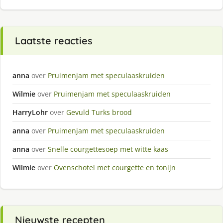
Laatste reacties
anna
over
Pruimenjam met speculaaskruiden
Wilmie
over
Pruimenjam met speculaaskruiden
HarryLohr
over
Gevuld Turks brood
anna
over
Pruimenjam met speculaaskruiden
anna
over
Snelle courgettesoep met witte kaas
Wilmie
over
Ovenschotel met courgette en tonijn
Nieuwste recepten