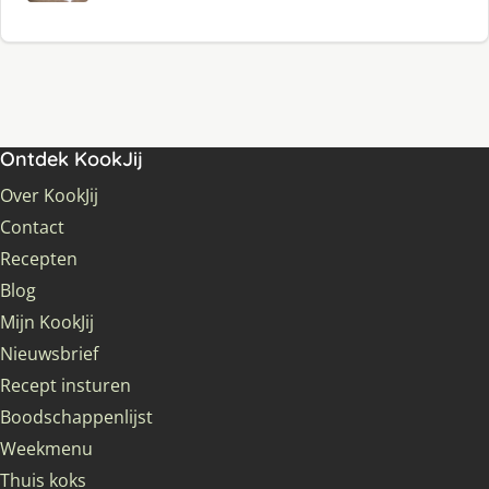
Ontdek KookJij
Over KookJij
Contact
Recepten
Blog
Mijn KookJij
Nieuwsbrief
Recept insturen
Boodschappenlijst
Weekmenu
Thuis koks