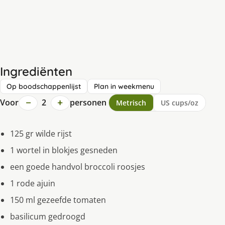
Ingrediënten
Op boodschappenlijst
Plan in weekmenu
−
+
Voor
2
personen
Metrisch
US cups/oz
125 gr wilde rijst
1 wortel in blokjes gesneden
een goede handvol broccoli roosjes
1 rode ajuin
150 ml gezeefde tomaten
basilicum gedroogd