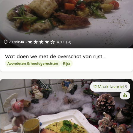
★★★★☆
⏱ 20 min
👥 2
4.11 (9)
Wat doen we met de overschot van rijst…
Avondeten & hoofdgerechten
Rijst
Maak favoriet
3
👍