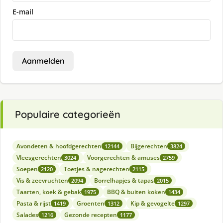
E-mail
Aanmelden
Populaire categorieën
Avondeten & hoofdgerechten
Bijgerechten
12144
3824
Vleesgerechten
Voorgerechten & amuses
3024
2759
Soepen
Toetjes & nagerechten
2120
2115
Vis & zeevruchten
Borrelhapjes & tapas
2094
2015
Taarten, koek & gebak
BBQ & buiten koken
1975
1434
Pasta & rijst
Groenten
Kip & gevogelte
1419
1312
1297
Salades
Gezonde recepten
1216
1177