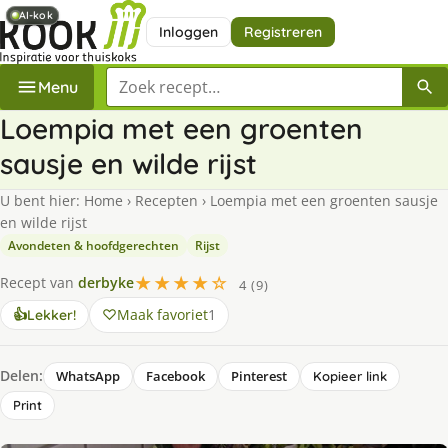
AI-kok
AI-kok
Inloggen
Registreren
Zoek een recept
Menu
Loempia met een groenten
sausje en wilde rijst
U bent hier:
Home
›
Recepten
›
Loempia met een groenten sausje
en wilde rijst
Avondeten & hoofdgerechten
Rijst
★★★★☆
Recept van
derbyke
4 (9)
Maak favoriet
1
👍
Lekker!
Delen:
WhatsApp
Facebook
Pinterest
Kopieer link
Print