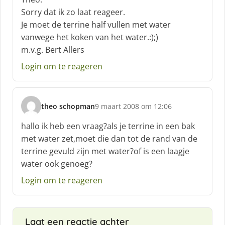
h
Sorry dat ik zo laat reageer.
r
Je moet de terrine half vullen met water
e
vanwege het koken van het water.:);)
e
f
m.v.g. Bert Allers
:
Login om te reageren
theo schopman
9 maart 2008 om 12:06
s
c
hallo ik heb een vraag?als je terrine in een bak
h
met water zet,moet die dan tot de rand van de
r
terrine gevuld zijn met water?of is een laagje
e
water ook genoeg?
e
f
Login om te reageren
:
Laat een reactie achter