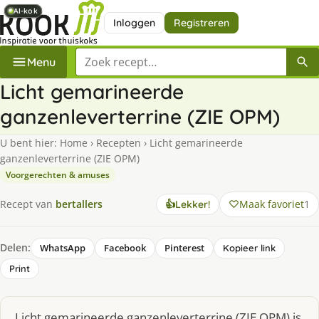
AI-kok
AI-kok
AI-kok
AI-kok
Inloggen
Registreren
Zoek een recept
Menu
Licht gemarineerde
ganzenleverterrine (ZIE OPM)
U bent hier:
Home
›
Recepten
›
Licht gemarineerde
ganzenleverterrine (ZIE OPM)
Voorgerechten & amuses
Maak favoriet
1
Recept van
bertallers
👍
Lekker!
Delen:
WhatsApp
Facebook
Pinterest
Kopieer link
Print
Licht gemarineerde ganzenleverterrine (ZIE OPM) is