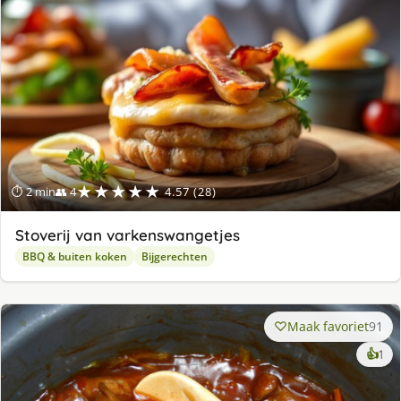
★★★★★
⏱ 2 min
👥 4
4.57 (28)
Stoverij van varkenswangetjes
BBQ & buiten koken
Bijgerechten
Maak favoriet
91
ke
👍
1
lek
ge