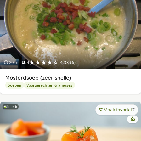
★★★★☆
⏱ 20 min
👥 4
4.33 (6)
Mosterdsoep (zeer snelle)
Soepen
Voorgerechten & amuses
AI-kok
Maak favoriet
7
👍