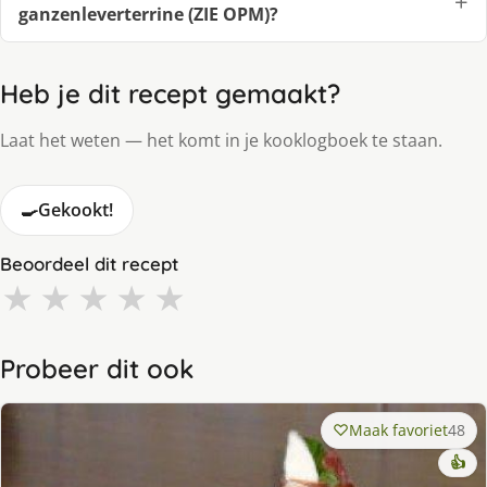
ganzenleverterrine (ZIE OPM)?
Heb je dit recept gemaakt?
Laat het weten — het komt in je kooklogboek te staan.
🍳
Gekookt!
Beoordeel dit recept
★
★
★
★
★
Probeer dit ook
Maak favoriet
48
👍