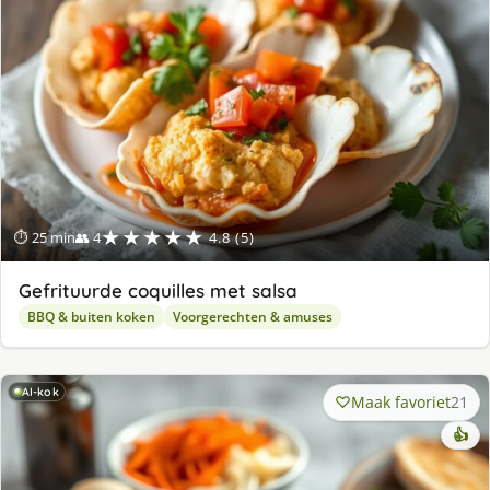
★★★★★
⏱ 25 min
👥 4
4.8 (5)
Gefrituurde coquilles met salsa
BBQ & buiten koken
Voorgerechten & amuses
AI-kok
Maak favoriet
21
👍