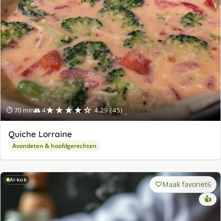
★★★★☆
⏱ 70 min
👥 4
4.29 (45)
Quiche Lorraine
Avondeten & hoofdgerechten
AI-kok
Maak favoriet
6
👍