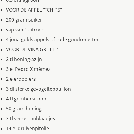
0,5 dl slagroom
VOOR DE APPEL ""CHIPS"
200 gram suiker
sap van 1 citroen
4 jona golds appels of rode goudrenetten
VOOR DE VINAIGRETTE:
2 tl honing-azijn
3 el Pedro Ximèmez
2 eierdooiers
3 dl sterke gevogeltebouillon
4 tl gembersiroop
50 gram honing
2 tl verse tijmblaadjes
14 el druivenpitolie