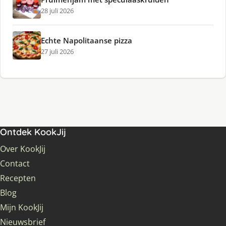
28 juli 2026
Echte Napolitaanse pizza
27 juli 2026
Ontdek KookJij
Over KookJij
Contact
Recepten
Blog
Mijn KookJij
Nieuwsbrief