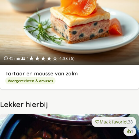
★★★★☆
⏱ 45 min
👥 4
4.33 (6)
Tartaar en mousse van zalm
Voorgerechten & amuses
Lekker hierbij
Maak favoriet
38
ke
👍
1
lek