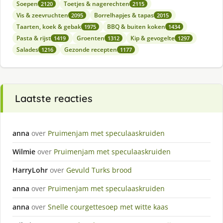
Soepen
Toetjes & nagerechten
2120
2115
Vis & zeevruchten
Borrelhapjes & tapas
2095
2015
Taarten, koek & gebak
BBQ & buiten koken
1975
1434
Pasta & rijst
Groenten
Kip & gevogelte
1419
1312
1297
Salades
Gezonde recepten
1216
1177
Laatste reacties
anna
over
Pruimenjam met speculaaskruiden
Wilmie
over
Pruimenjam met speculaaskruiden
HarryLohr
over
Gevuld Turks brood
anna
over
Pruimenjam met speculaaskruiden
anna
over
Snelle courgettesoep met witte kaas