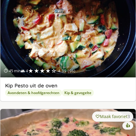
ge
★★★★☆
⏱ 45 min
👥 4
4.39 (96)
Kip Pesto uit de oven
Avondeten & hoofdgerechten
Kip & gevogelte
Maak favoriet
3
👍