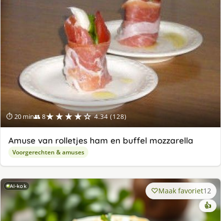
★★★★☆
⏱ 20 min
👥 8
4.34 (128)
Amuse van rolletjes ham en buffel mozzarella
Voorgerechten & amuses
AI-kok
Maak favoriet
12
👍