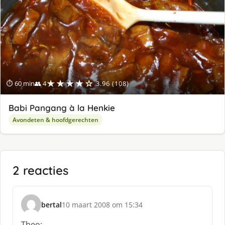
★★★★☆
⏱ 60 min
👥 4
3.96 (108)
Babi Pangang à la Henkie
Avondeten & hoofdgerechten
2 reacties
bertal
10 maart 2008 om 15:34
s
c
Theo: