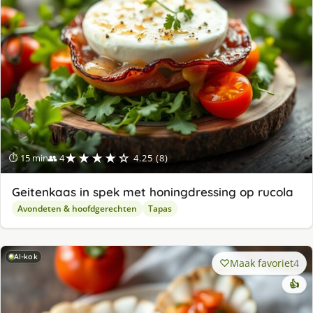
★★★★☆
⏱ 15 min
👥 4
4.25 (8)
Geitenkaas in spek met honingdressing op rucola
Avondeten & hoofdgerechten
Tapas
AI-kok
Maak favoriet
4
👍