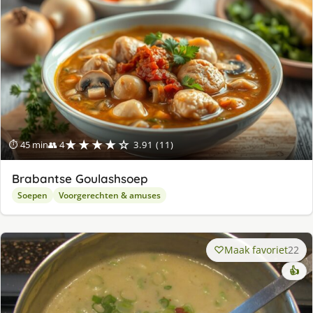
★★★★☆
⏱ 45 min
👥 4
3.91 (11)
Brabantse Goulashsoep
Soepen
Voorgerechten & amuses
Maak favoriet
22
👍