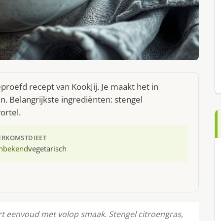
proefd recept van KookJij. Je maakt het in
 Belangrijkste ingrediënten: stengel
ortel.
ERKOMST
DIEET
nbekend
vegetarisch
t eenvoud met volop smaak. Stengel citroengras,