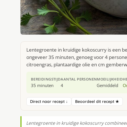
Lentegroente in kruidige kokoscurry is een be
ongeveer 35 minuten, genoeg voor 4 personen.
citroengras, plantaardige olie en cm gemberw
BEREIDINGSTIJD
AANTAL PERSONEN
MOEILIJKHEID
H
35 minuten
4
Gemiddeld
O
Direct naar recept ↓
Beoordeel dit recept ★
Lentegroente in kruidige kokoscurry combineer