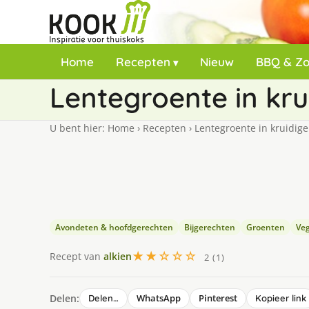
Home
Recepten
Nieuw
BBQ & Z
Lentegroente in kru
U bent hier:
Home
›
Recepten
›
Lentegroente in kruidige
Avondeten & hoofdgerechten
Bijgerechten
Groenten
Veg
★★☆☆☆
Recept van
alkien
2 (1)
Delen:
WhatsApp
Pinterest
Delen…
Kopieer link