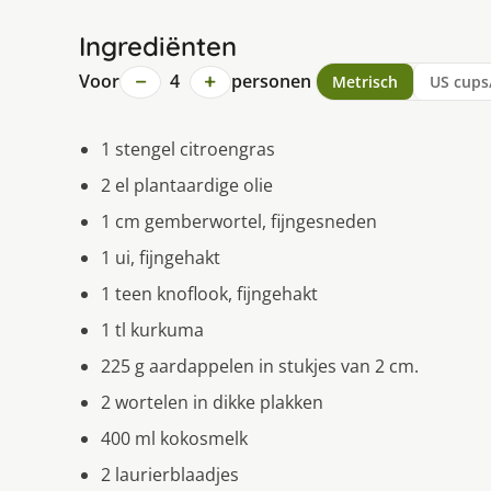
Ingrediënten
−
+
Voor
4
personen
Metrisch
US cups
1 stengel citroengras
2 el plantaardige olie
1 cm gemberwortel, fijngesneden
1 ui, fijngehakt
1 teen knoflook, fijngehakt
1 tl kurkuma
225 g aardappelen in stukjes van 2 cm.
2 wortelen in dikke plakken
400 ml kokosmelk
2 laurierblaadjes