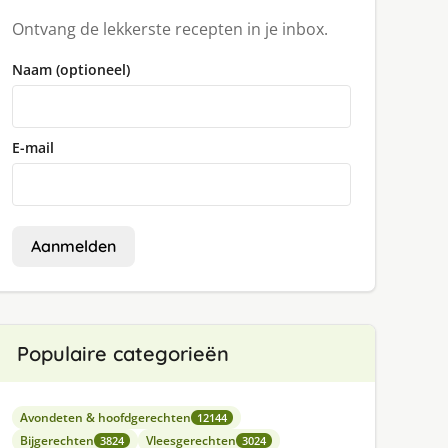
Ontvang de lekkerste recepten in je inbox.
Naam (optioneel)
E-mail
Aanmelden
Populaire categorieën
Avondeten & hoofdgerechten
12144
Bijgerechten
Vleesgerechten
3824
3024