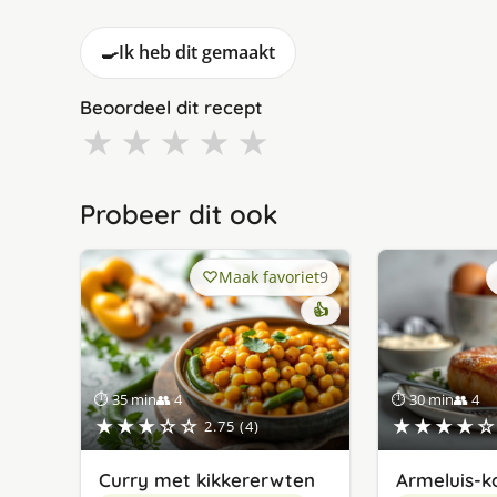
🍳
Ik heb dit gemaakt
Beoordeel dit recept
★
★
★
★
★
Probeer dit ook
Maak favoriet
9
👍
⏱ 35 min
👥 4
⏱ 30 min
👥 4
★★★☆☆
★★★★☆
2.75 (4)
Curry met kikkererwten
Armeluis-k