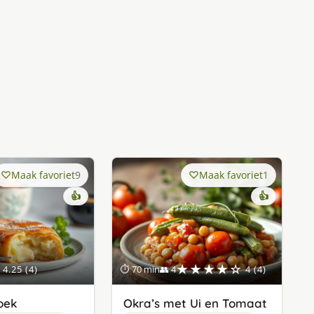
Maak favoriet
9
Maak favoriet
1
👍
👍
★★★★☆
4.25 (4)
⏱ 70 min
👥 4
4 (4)
oek
Okra’s met Ui en Tomaat