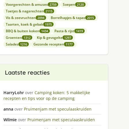
Voorgerechten & amuses
Soepen
2759
2120
Toetjes & nagerechten
2115
Vis & zeevruchten
Borrelhapjes & tapas
2094
2015
Taarten, koek & gebak
1975
BBQ & buiten koken
Pasta & rijst
1434
1419
Groenten
Kip & gevogelte
1312
1297
Salades
Gezonde recepten
1216
1177
Laatste reacties
HarryLohr
over
Camping koken: 5 makkelijke
recepten en tips voor op de camping
anna
over
Pruimenjam met speculaaskruiden
Wilmie
over
Pruimenjam met speculaaskruiden