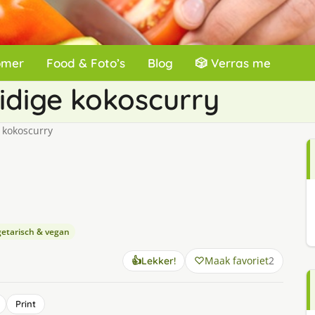
omer
Food & Foto’s
Blog
🎲 Verras me
idige kokoscurry
 kokoscurry
etarisch & vegan
Maak favoriet
2
👍
Lekker!
Print