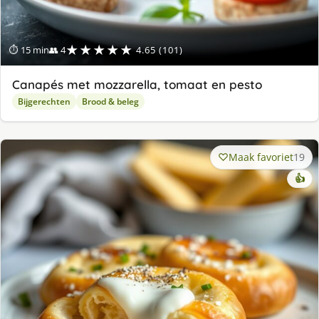
★★★★★
⏱ 15 min
👥 4
4.65 (101)
Canapés met mozzarella, tomaat en pesto
Bijgerechten
Brood & beleg
Maak favoriet
19
👍