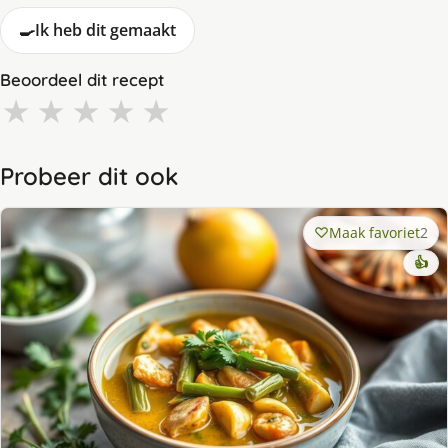
🍳
Ik heb dit gemaakt
Beoordeel dit recept
★
★
★
★
★
Probeer dit ook
Maak favoriet
2
👍