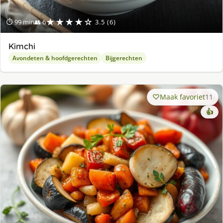
★★★★☆
⏱ 99 min
👥 6
3.5 (6)
Kimchi
Avondeten & hoofdgerechten
Bijgerechten
Maak favoriet
11
👍