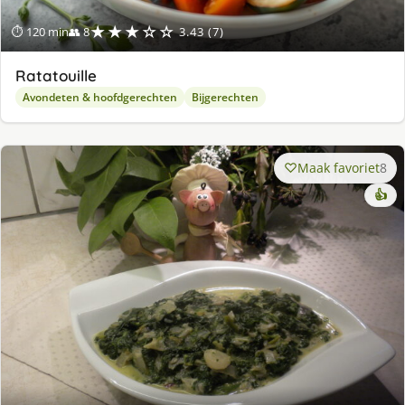
★★★☆☆
⏱ 120 min
👥 8
3.43 (7)
Ratatouille
Avondeten & hoofdgerechten
Bijgerechten
Maak favoriet
8
👍