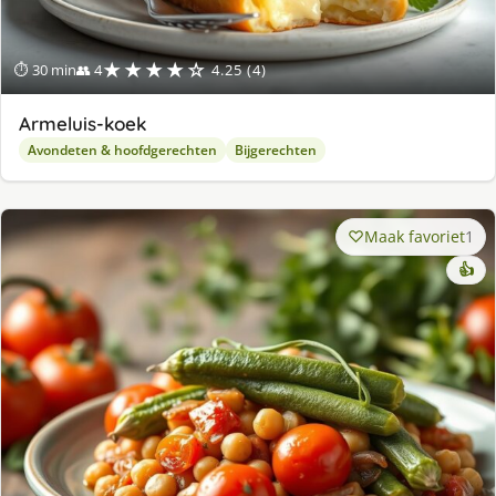
★★★★☆
⏱ 30 min
👥 4
4.25 (4)
Armeluis-koek
Avondeten & hoofdgerechten
Bijgerechten
Maak favoriet
1
👍