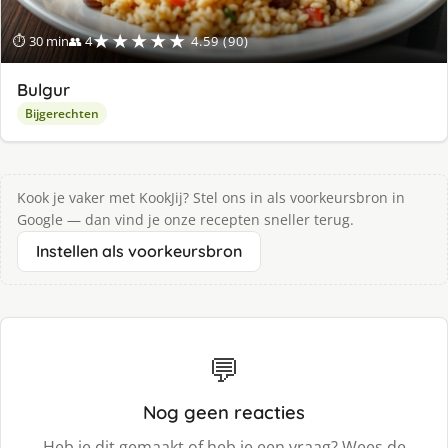
★★★★★
⏱ 30 min
👥 4
4.59 (90)
Bulgur
Bijgerechten
Kook je vaker met KookJij? Stel ons in als voorkeursbron in
Google — dan vind je onze recepten sneller terug.
Instellen als voorkeursbron
💬
Nog geen reacties
Heb je dit gemaakt of heb je een vraag? Wees de