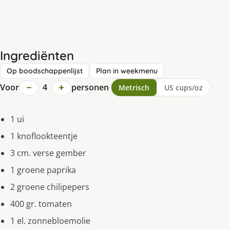
Ingrediënten
Op boodschappenlijst
Plan in weekmenu
−
+
Voor
4
personen
Metrisch
US cups/oz
1 ui
1 knoflookteentje
3 cm. verse gember
1 groene paprika
2 groene chilipepers
400 gr. tomaten
1 el. zonnebloemolie