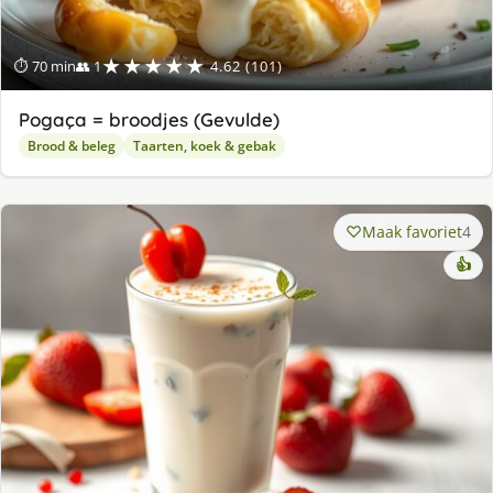
★★★★★
⏱ 70 min
👥 1
4.62 (101)
Pogaça = broodjes (Gevulde)
Brood & beleg
Taarten, koek & gebak
Maak favoriet
4
👍