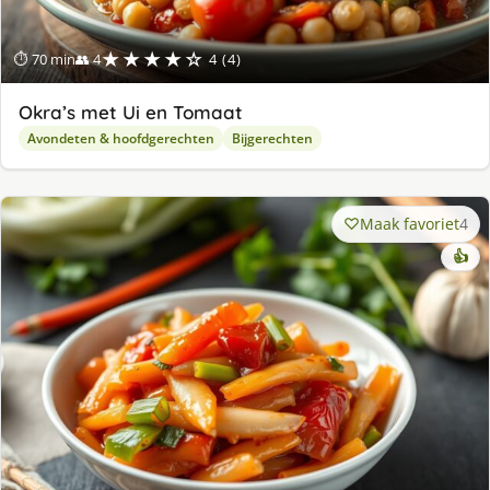
★★★★☆
⏱ 70 min
👥 4
4 (4)
Okra’s met Ui en Tomaat
Avondeten & hoofdgerechten
Bijgerechten
Maak favoriet
4
👍