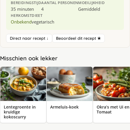
BEREIDINGSTIJD
AANTAL PERSONEN
MOEILIJKHEID
35 minuten
4
Gemiddeld
HERKOMST
DIEET
Onbekend
vegetarisch
Direct naar recept ↓
Beoordeel dit recept ★
Misschien ook lekker
Lentegroente in
Armeluis-koek
Okra’s met Ui en
kruidige
Tomaat
kokoscurry