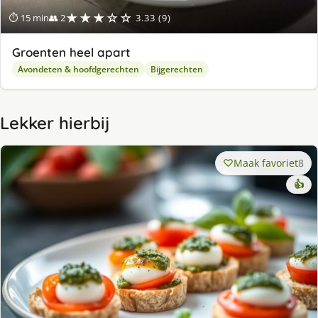
★★★☆☆
⏱ 15 min
👥 2
3.33 (9)
Groenten heel apart
Avondeten & hoofdgerechten
Bijgerechten
Lekker hierbij
Maak favoriet
8
👍