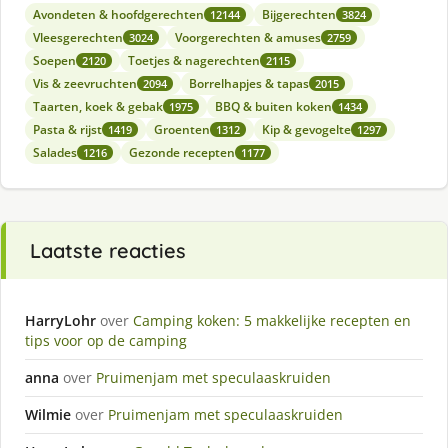
Avondeten & hoofdgerechten
Bijgerechten
12144
3824
Vleesgerechten
Voorgerechten & amuses
3024
2759
Soepen
Toetjes & nagerechten
2120
2115
Vis & zeevruchten
Borrelhapjes & tapas
2094
2015
Taarten, koek & gebak
BBQ & buiten koken
1975
1434
Pasta & rijst
Groenten
Kip & gevogelte
1419
1312
1297
Salades
Gezonde recepten
1216
1177
Laatste reacties
HarryLohr
over
Camping koken: 5 makkelijke recepten en
tips voor op de camping
anna
over
Pruimenjam met speculaaskruiden
Wilmie
over
Pruimenjam met speculaaskruiden