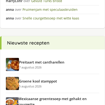
HarryLohr
over
Gevuld Turks brood
anna
over
Pruimenjam met speculaaskruiden
anna
over
Snelle courgettesoep met witte kaas
Nieuwste recepten
Preitaart met cantharellen
7 augustus 2026
Groene kool stamppot
5 augustus 2026
Mexicaanse groentesoep met gehakt en
courgette