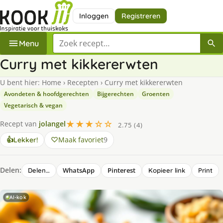
Inloggen
Registreren
Zoek een recept
Menu
Curry met kikkererwten
U bent hier:
Home
›
Recepten
›
Curry met kikkererwten
Avondeten & hoofdgerechten
Bijgerechten
Groenten
Vegetarisch & vegan
★★★☆☆
Recept van
jolangel
2.75 (4)
Maak favoriet
9
👍
Lekker!
Delen:
WhatsApp
Pinterest
Delen…
Kopieer link
Print
AI-kok