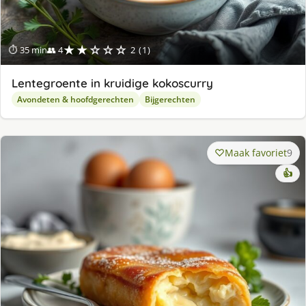
★★☆☆☆
⏱ 35 min
👥 4
2 (1)
Lentegroente in kruidige kokoscurry
Avondeten & hoofdgerechten
Bijgerechten
Maak favoriet
9
👍