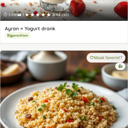
★★★★★
⏱ 5 min
👥 1
4.64 (90)
Ayran = Yogurt drank
Bijgerechten
Maak favoriet
7
👍