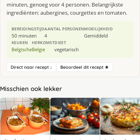
minuten, genoeg voor 4 personen. Belangrijkste
ingrediënten: aubergines, courgettes en tomaten.
BEREIDINGSTIJD
AANTAL PERSONEN
MOEILIJKHEID
50 minuten
4
Gemiddeld
KEUKEN
HERKOMST
DIEET
Belgische
Belgie
vegetarisch
Direct naar recept ↓
Beoordeel dit recept ★
Misschien ook lekker