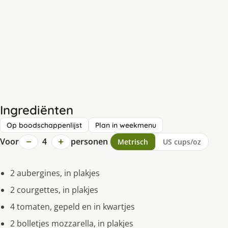
Ingrediënten
Op boodschappenlijst
Plan in weekmenu
−
+
Voor
4
personen
Metrisch
US cups/oz
2 aubergines, in plakjes
2 courgettes, in plakjes
4 tomaten, gepeld en in kwartjes
2 bolletjes mozzarella, in plakjes