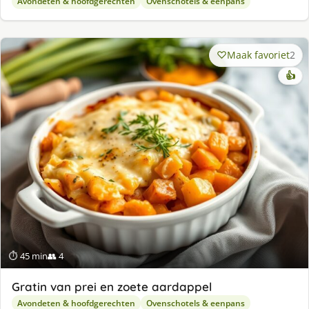
Avondeten & hoofdgerechten
Ovenschotels & eenpans
Maak favoriet
2
👍
⏱ 45 min
👥 4
Gratin van prei en zoete aardappel
Avondeten & hoofdgerechten
Ovenschotels & eenpans