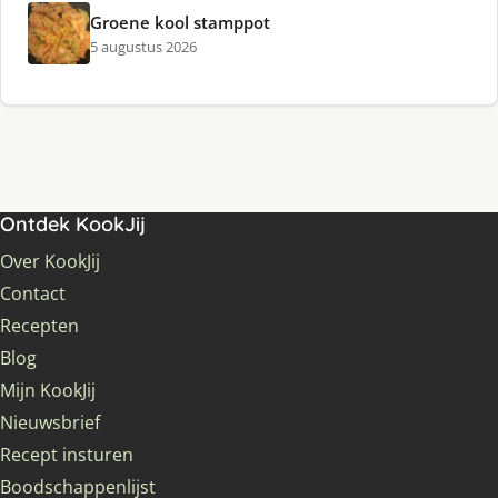
Groene kool stamppot
5 augustus 2026
Ontdek KookJij
Over KookJij
Contact
Recepten
Blog
Mijn KookJij
Nieuwsbrief
Recept insturen
Boodschappenlijst