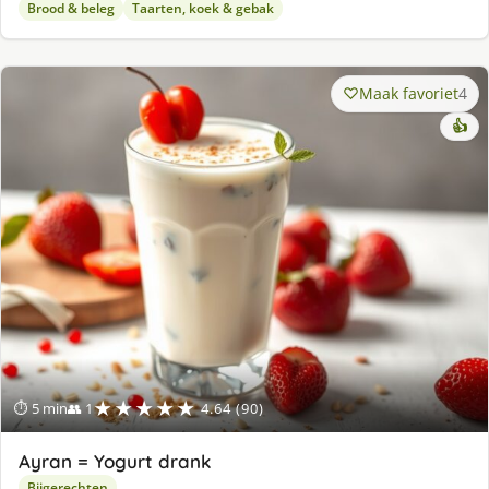
Brood & beleg
Taarten, koek & gebak
Maak favoriet
4
👍
★★★★★
⏱ 5 min
👥 1
4.64 (90)
Ayran = Yogurt drank
Bijgerechten