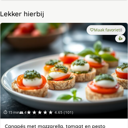
Lekker hierbij
Maak favoriet
8
👍
★★★★★
⏱ 15 min
👥 4
4.65 (101)
Canapés met mozzarella, tomaat en pesto