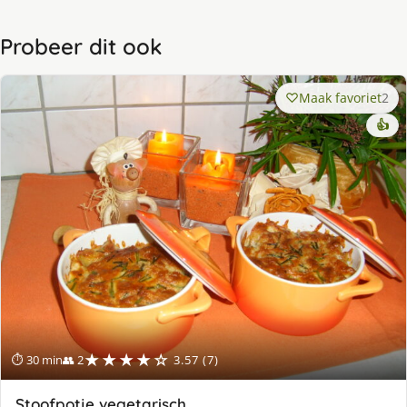
Probeer dit ook
Maak favoriet
2
👍
★★★★☆
⏱ 30 min
👥 2
3.57 (7)
Stoofpotje vegetarisch