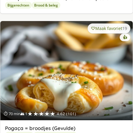
Bijgerechten
Brood & beleg
Maak favoriet
19
👍
★★★★★
⏱ 70 min
👥 1
4.62 (101)
Pogaça = broodjes (Gevulde)