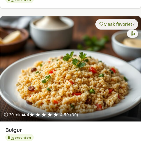
Maak favoriet
7
👍
★★★★★
⏱ 30 min
👥 4
4.59 (90)
Bulgur
Bijgerechten