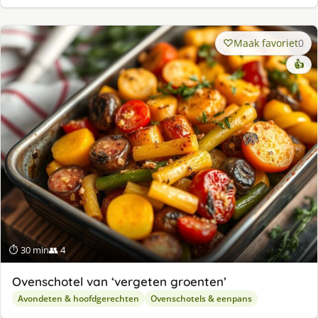
Maak favoriet
0
👍
⏱ 30 min
👥 4
Ovenschotel van ‘vergeten groenten’
Avondeten & hoofdgerechten
Ovenschotels & eenpans