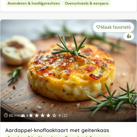
Avondeten & hoofdgerechten
Ovenschotels & eenpans
Maak favoriet
6
👍
★★★★☆
⏱ 60 min
👥 4
4 (2)
Aardappel-knoflooktaart met geitenkaas