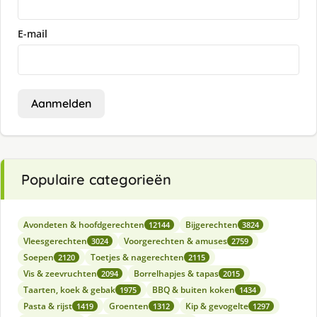
E-mail
Aanmelden
Populaire categorieën
Avondeten & hoofdgerechten
Bijgerechten
12144
3824
Vleesgerechten
Voorgerechten & amuses
3024
2759
Soepen
Toetjes & nagerechten
2120
2115
Vis & zeevruchten
Borrelhapjes & tapas
2094
2015
Taarten, koek & gebak
BBQ & buiten koken
1975
1434
Pasta & rijst
Groenten
Kip & gevogelte
1419
1312
1297