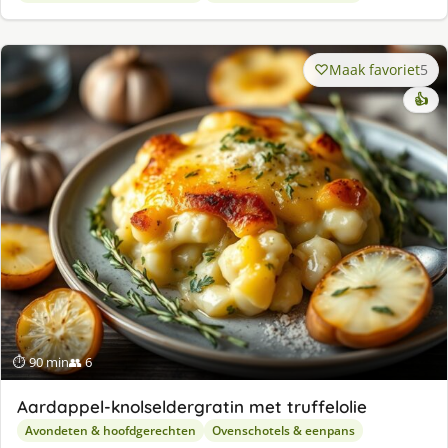
Maak favoriet
5
👍
⏱ 90 min
👥 6
Aardappel-knolseldergratin met truffelolie
Avondeten & hoofdgerechten
Ovenschotels & eenpans