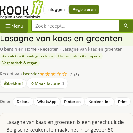
Inloggen
Registreren
Zoek een recept
Menu
Lasagne van kaas en groenten
U bent hier:
Home
›
Recepten
›
Lasagne van kaas en groenten
Avondeten & hoofdgerechten
Ovenschotels & eenpans
Vegetarisch & vegan
★★★☆☆
Recept van
beerder
3 (5)
Maak favoriet
3
👍
Lekker!
Delen:
WhatsApp
Pinterest
Delen…
Kopieer link
Print
Lasagne van kaas en groenten is een gerecht uit de
Belgische keuken. Je maakt het in ongeveer 50