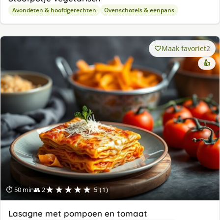
Avondeten & hoofdgerechten
Ovenschotels & eenpans
Maak favoriet
2
👍
★★★★★
⏱ 50 min
👥 2
5 (1)
Lasagne met pompoen en tomaat