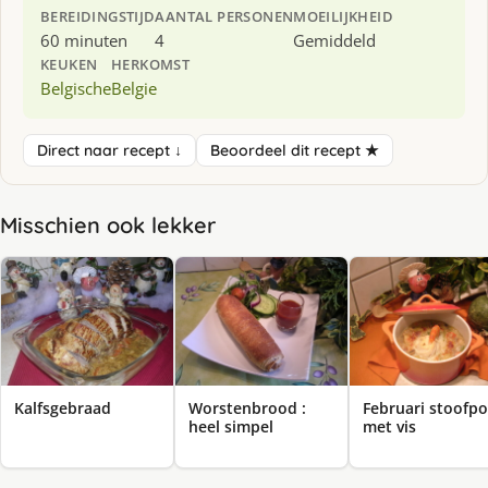
BEREIDINGSTIJD
AANTAL PERSONEN
MOEILIJKHEID
60 minuten
4
Gemiddeld
KEUKEN
HERKOMST
Belgische
Belgie
Direct naar recept ↓
Beoordeel dit recept ★
Misschien ook lekker
Kalfsgebraad
Worstenbrood :
Februari stoofpo
heel simpel
met vis