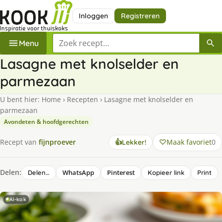
Inloggen
Registreren
Zoek een recept
Menu
Lasagne met knolselder en
parmezaan
U bent hier:
Home
›
Recepten
›
Lasagne met knolselder en
parmezaan
Avondeten & hoofdgerechten
Maak favoriet
0
Recept van
fijnproever
👍
Lekker!
Delen:
WhatsApp
Pinterest
Delen…
Kopieer link
Print
AI-kok