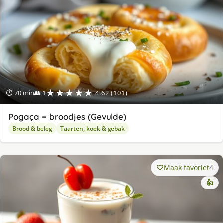
★★★★★
⏱ 70 min
👥 1
4.62 (101)
Pogaça = broodjes (Gevulde)
Brood & beleg
Taarten, koek & gebak
Maak favoriet
4
👍