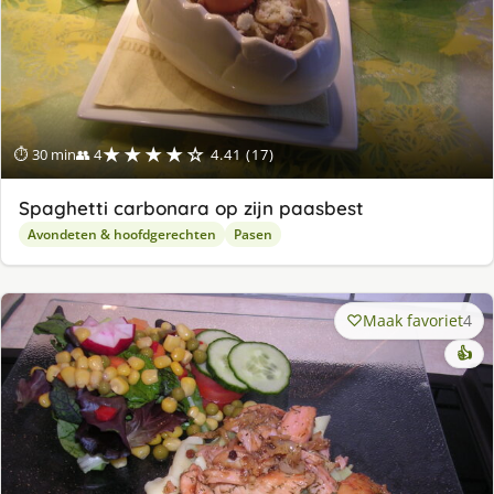
★★★★☆
⏱ 30 min
👥 4
4.41 (17)
Spaghetti carbonara op zijn paasbest
Avondeten & hoofdgerechten
Pasen
Maak favoriet
4
👍