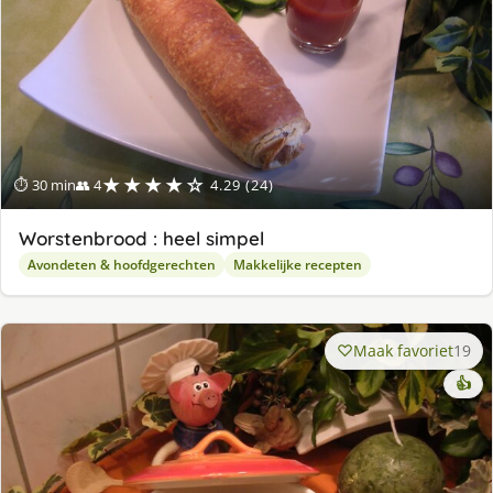
★★★★☆
⏱ 30 min
👥 4
4.29 (24)
Worstenbrood : heel simpel
Avondeten & hoofdgerechten
Makkelijke recepten
Maak favoriet
19
👍