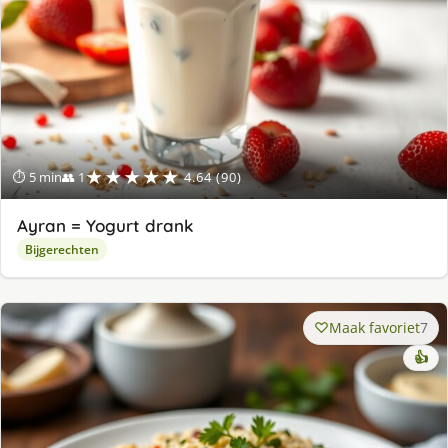
★★★★★
⏱ 5 min
👥 1
4.64 (90)
Ayran = Yogurt drank
Bijgerechten
Maak favoriet
7
👍