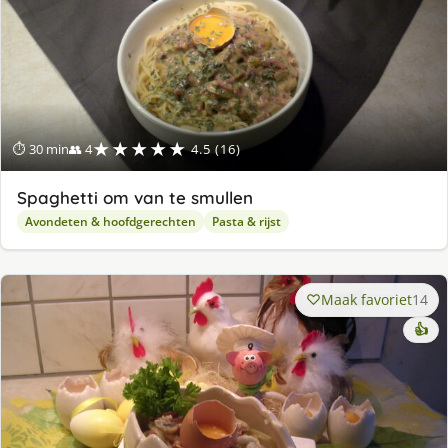
★★★★★
⏱ 30 min
👥 4
4.5 (16)
Spaghetti om van te smullen
Avondeten & hoofdgerechten
Pasta & rijst
Maak favoriet
14
👍