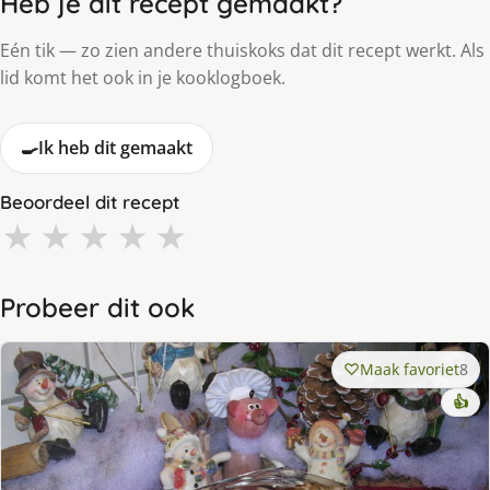
Heb je dit recept gemaakt?
Eén tik — zo zien andere thuiskoks dat dit recept werkt. Als
lid komt het ook in je kooklogboek.
🍳
Ik heb dit gemaakt
Beoordeel dit recept
★
★
★
★
★
Probeer dit ook
Maak favoriet
8
👍