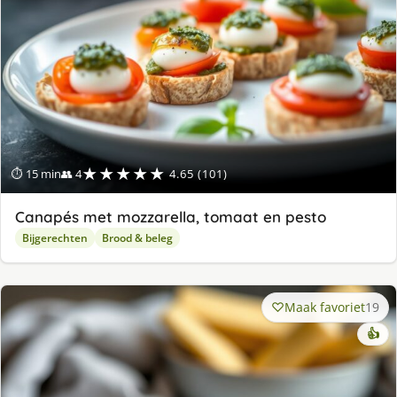
★★★★★
⏱ 15 min
👥 4
4.65 (101)
Canapés met mozzarella, tomaat en pesto
Bijgerechten
Brood & beleg
Maak favoriet
19
👍