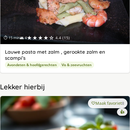
★★★★☆
⏱ 15 min
👥 4
4.4 (15)
Lauwe pasta met zalm , gerookte zalm en
scampi’s
Avondeten & hoofdgerechten
Vis & zeevruchten
Lekker hierbij
Maak favoriet
8
👍