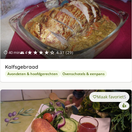
★★★★☆
⏱ 40 min
👥 4
4.31 (29)
Kalfsgebraad
Avondeten & hoofdgerechten
Ovenschotels & eenpans
Maak favoriet
5
👍