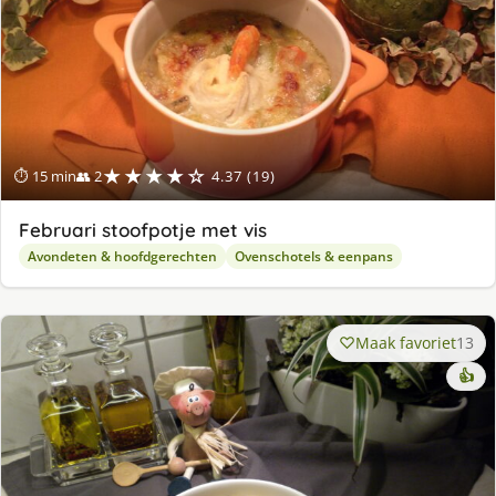
★★★★☆
⏱ 15 min
👥 2
4.37 (19)
Februari stoofpotje met vis
Avondeten & hoofdgerechten
Ovenschotels & eenpans
Maak favoriet
13
👍