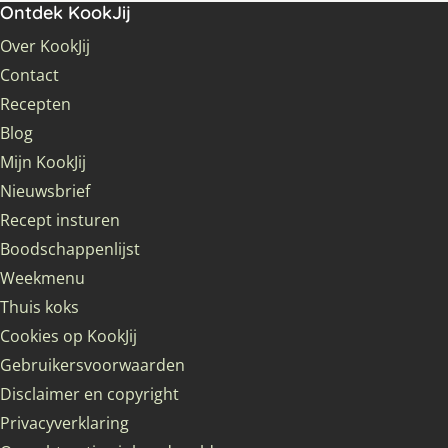
Ontdek KookJij
Over KookJij
Contact
Recepten
Blog
Mijn KookJij
Nieuwsbrief
Recept insturen
Boodschappenlijst
Weekmenu
Thuis koks
Cookies op KookJij
Gebruikersvoorwaarden
Disclaimer en copyright
Privacyverklaring