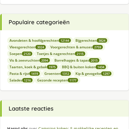
Populaire categorieën
Avondeten & hoofdgerechten
Bijgerechten
12144
3824
Vleesgerechten
Voorgerechten & amuses
3024
2759
Soepen
Toetjes & nagerechten
2120
2115
Vis & zeevruchten
Borrelhapjes & tapas
2094
2015
Taarten, koek & gebak
BBQ & buiten koken
1975
1434
Pasta & rijst
Groenten
Kip & gevogelte
1419
1312
1297
Salades
Gezonde recepten
1216
1177
Laatste reacties
HarryLohr
over
Camping koken: 5 makkelijke recepten en