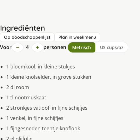
Ingrediënten
Op boodschappenlijst
Plan in weekmenu
−
+
Voor
4
personen
Metrisch
US cups/oz
1 bloemkool, in kleine stukjes
1 kleine knolselder, in grove stukken
2 dl room
1 tl nootmuskaat
2 stronkjes witloof, in fijne schijfjes
1 venkel, in fijne schijfjes
1 fijngesneden teentje knoflook
2 el olijfolie