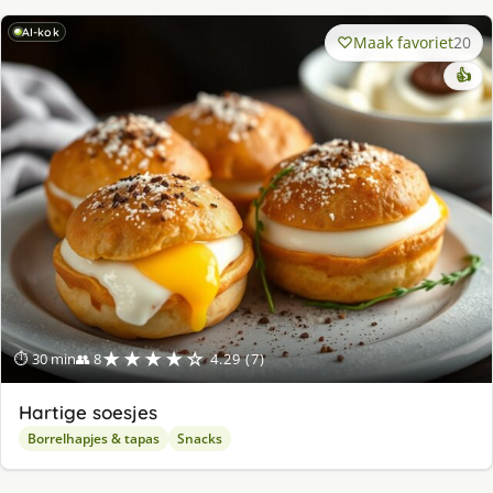
AI-kok
Maak favoriet
20
👍
★★★★☆
⏱ 30 min
👥 8
4.29 (7)
Hartige soesjes
Borrelhapjes & tapas
Snacks