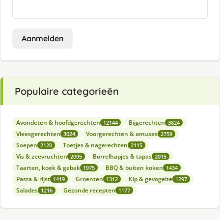
Aanmelden
Populaire categorieën
Avondeten & hoofdgerechten
Bijgerechten
12144
3824
Vleesgerechten
Voorgerechten & amuses
3024
2759
Soepen
Toetjes & nagerechten
2120
2115
Vis & zeevruchten
Borrelhapjes & tapas
2095
2015
Taarten, koek & gebak
BBQ & buiten koken
1975
1434
Pasta & rijst
Groenten
Kip & gevogelte
1419
1312
1297
Salades
Gezonde recepten
1216
1177