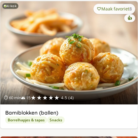
AI-kok
Maak favoriet
8
👍
★★★★★
⏱ 60 min
👥 15
4.5 (4)
Bamiblokken (ballen)
Borrelhapjes & tapas
Snacks