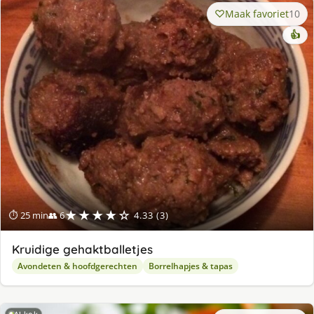
Maak favoriet
10
👍
★★★★☆
⏱ 25 min
👥 6
4.33 (3)
Kruidige gehaktballetjes
Avondeten & hoofdgerechten
Borrelhapjes & tapas