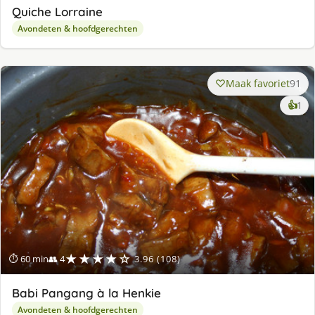
Quiche Lorraine
Avondeten & hoofdgerechten
Maak favoriet
91
ke
👍
1
lek
ge
★★★★☆
⏱ 60 min
👥 4
3.96 (108)
Babi Pangang à la Henkie
Avondeten & hoofdgerechten