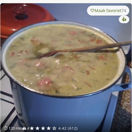
Maak favoriet
74
👍
★★★★☆
⏱ 120 min
👥 4
4.42 (612)