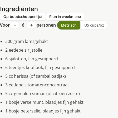
Ingrediënten
Op boodschappenlijst
Plan in weekmenu
−
+
Voor
6
personen
Metrisch
US cups/oz
300 gram lamsgehakt
2 eetlepels rijstolie
6 sjalotten, fijn gesnipperd
6 teentjes knoflook, fijn gesnipperd
5 cc harissa (of sambal badjak)
3 eetlepels tomatenconcentraat
5 cc gemalen sumac (of citroen zeste)
1 bosje verse munt, blaadjes fijn gehakt
1 bosje peterselie, blaadjes fijn gehakt