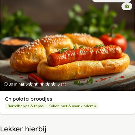
👍
★★★★★
⏱ 30 min
👥 5
5 (1)
Chipolata broodjes
Borrelhapjes & tapas
Koken met & voor kinderen
Lekker hierbij