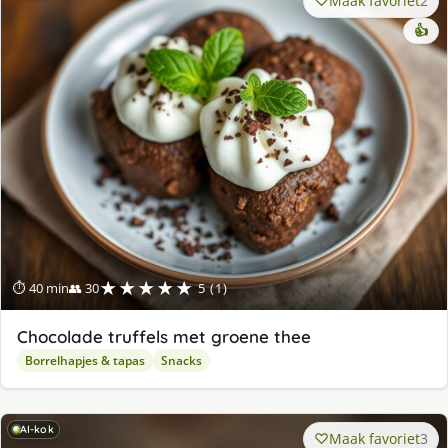
Maak favoriet
2
👍
★★★★★
⏱ 40 min
👥 30
5 (1)
Chocolade truffels met groene thee
Borrelhapjes & tapas
Snacks
AI-kok
Maak favoriet
3