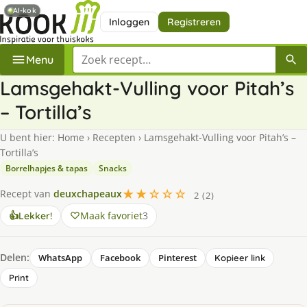
AI-kok
Inloggen
Registreren
Zoek een recept
Menu
Lamsgehakt-Vulling voor Pitah’s
– Tortilla’s
U bent hier:
Home
›
Recepten
›
Lamsgehakt-Vulling voor Pitah’s –
Tortilla’s
Borrelhapjes & tapas
Snacks
★★☆☆☆
Recept van
deuxchapeaux
2 (2)
Maak favoriet
3
👍
Lekker!
Delen:
WhatsApp
Facebook
Pinterest
Kopieer link
Print