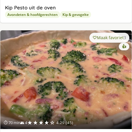
Kip Pesto uit de oven
Avondeten & hoofdgerechten
Kip & gevogelte
Maak favoriet
3
👍
★★★★☆
⏱ 70 min
👥 4
4.29 (45)