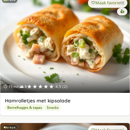
AI-kok
Maak favoriet
8
👍
★★★★★
⏱ 15 min
👥 8
4.5 (2)
Hamrolletjes met kipsalade
Borrelhapjes & tapas
Snacks
AI-kok