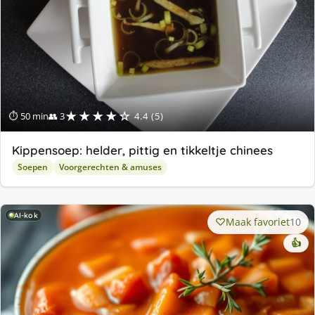
★★★★☆
⏱ 50 min
👥 3
4.4 (5)
Kippensoep: helder, pittig en tikkeltje chinees
Soepen
Voorgerechten & amuses
AI-kok
Maak favoriet
10
👍