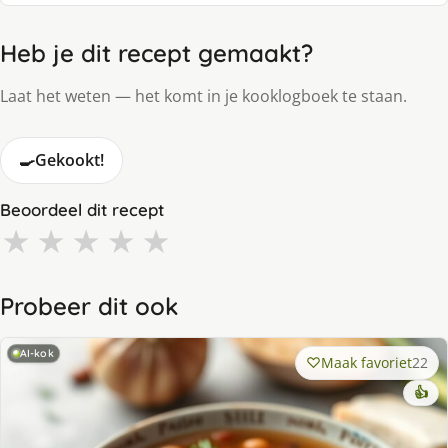
Heb je dit recept gemaakt?
Laat het weten — het komt in je kooklogboek te staan.
🍳
Gekookt!
Beoordeel dit recept
★
★
★
★
★
Probeer dit ook
AI-kok
Maak favoriet
22
👍