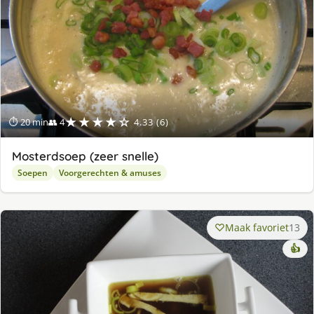
★★★★☆
⏱ 20 min
👥 4
4.33 (6)
Mosterdsoep (zeer snelle)
Soepen
Voorgerechten & amuses
Maak favoriet
13
👍