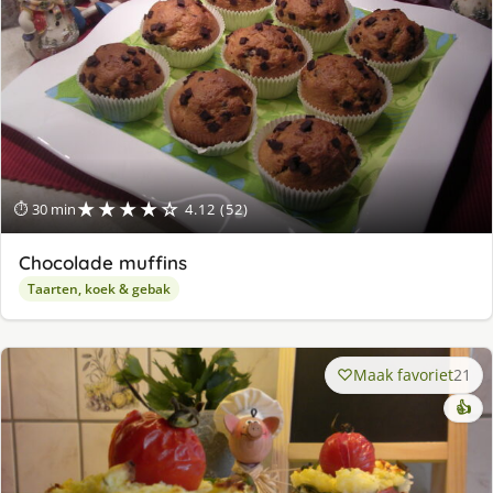
★★★★☆
⏱ 30 min
4.12 (52)
Chocolade muffins
Taarten, koek & gebak
Maak favoriet
21
👍