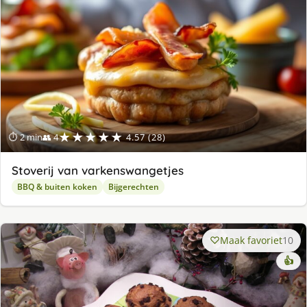
★★★★★
⏱ 2 min
👥 4
4.57 (28)
Stoverij van varkenswangetjes
BBQ & buiten koken
Bijgerechten
Maak favoriet
10
👍