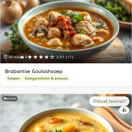
★★★★☆
⏱ 45 min
👥 4
3.91 (11)
Brabantse Goulashsoep
Soepen
Voorgerechten & amuses
AI-kok
Maak favoriet
7
👍