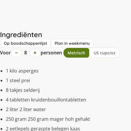
Ingrediënten
Op boodschappenlijst
Plan in weekmenu
−
+
Voor
8
personen
Metrisch
US cups/oz
1 kilo asperges
1 steel prei
8 takjes selderij
4 tabletten kruidenbouillontabletten
2 liter 2 liter water
250 gram 250 gram mager hoh gehakt
2 eetlepels geraspte belegen kaas