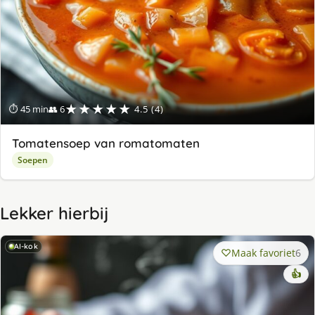
★★★★★
⏱ 45 min
👥 6
4.5 (4)
Tomatensoep van romatomaten
Soepen
Lekker hierbij
AI-kok
Maak favoriet
6
👍