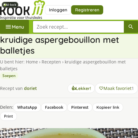
AI-kok
AI-kok
AI-kok
AI-kok
AI-kok
Inloggen
Registreren
Zoek een recept
Menu
kruidige aspergebouillon met
balletjes
U bent hier:
Home
›
Recepten
›
kruidige aspergebouillon met
balletjes
Soepen
Maak favoriet
1
Recept van
doriet
👍
Lekker!
Delen:
WhatsApp
Facebook
Pinterest
Kopieer link
Print