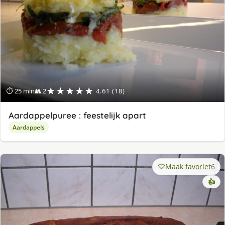
★★★★★
⏱ 25 min
👥 2
4.61 (18)
Aardappelpuree : feestelijk apart
Aardappels
Maak favoriet
6
👍