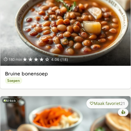
★★★★☆
⏱ 180 min
4.06 (18)
Bruine bonensoep
Soepen
AI-kok
Maak favoriet
21
👍