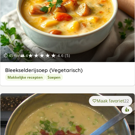
★★★★★
⏱ 45 min
👥 4
4.6 (5)
Bleekselderijsoep (Vegetarisch)
Makkelijke recepten
Soepen
Maak favoriet
22
👍