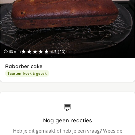
★★★★★
⏱ 60 min
4.5 (20)
Rabarber cake
Taarten, koek & gebak
💬
Nog geen reacties
Heb je dit gemaakt of heb je een vraag? Wees de