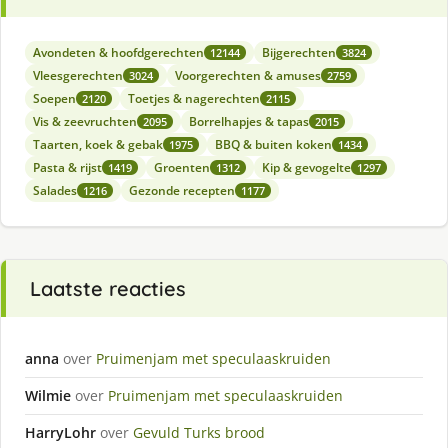
Avondeten & hoofdgerechten
Bijgerechten
12144
3824
Vleesgerechten
Voorgerechten & amuses
3024
2759
Soepen
Toetjes & nagerechten
2120
2115
Vis & zeevruchten
Borrelhapjes & tapas
2095
2015
Taarten, koek & gebak
BBQ & buiten koken
1975
1434
Pasta & rijst
Groenten
Kip & gevogelte
1419
1312
1297
Salades
Gezonde recepten
1216
1177
Laatste reacties
anna
over
Pruimenjam met speculaaskruiden
Wilmie
over
Pruimenjam met speculaaskruiden
HarryLohr
over
Gevuld Turks brood