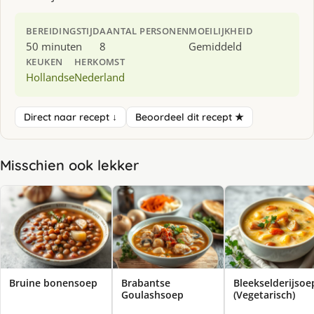
BEREIDINGSTIJD
AANTAL PERSONEN
MOEILIJKHEID
50 minuten
8
Gemiddeld
KEUKEN
HERKOMST
Hollandse
Nederland
Direct naar recept ↓
Beoordeel dit recept ★
Misschien ook lekker
Bruine bonensoep
Brabantse
Bleekselderijsoe
Goulashsoep
(Vegetarisch)